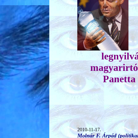
legnyilv
magyarirtó 
Panetta
2010-11-17.
Molnár F. Árpád (politika