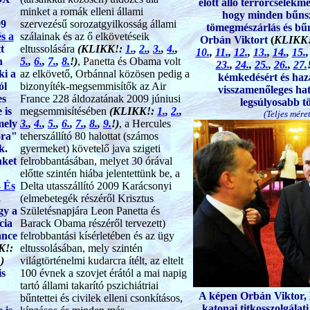
előtt álló terrorcselekm
minket a romák elleni állami
hogy minden bűnsz
09
szervezésű sorozatgyilkosság állami
tömegmészárlás és bűnt
s a
szálainak és az ő elkövetéseik
Orbán Viktort
(
KLIKK
t
eltussolására
(KLIKK!:
1.
,
2.
,
3.
,
4.
,
10.
,
11.
,
12.
,
13.
,
14.
,
15.
n
5.
,
6.
,
7.
,
8.
!)
, Panetta és Obama volt
23.
,
24.
,
25.
,
26.
,
27.
ki a
az elkövető, Orbánnal közösen pedig a
kémkedésért és haza
ól
bizonyíték-megsemmisítők az Air
visszamenőleges hat
es
France 228 áldozatának 2009 júniusi
legsúlyosabb tö
 is
megsemmisítésében
(KLIKK!:
1.
,
2.
,
(Teljes méret
mely
3.
,
4.
,
5.
,
6.
,
7.
,
8.
,
9.
!)
, a Hercules
ora"
teherszállító 80 halottat (számos
k.
gyermeket) követelő java szigeti
nket
felrobbantásában, melyet 30 órával
előtte szintén hiába jelentettünk be, a
- És
Delta utasszállító 2009 Karácsonyi
,
(elmebetegék részéről Krisztus
gy a
Születésnapjára Leon Panetta és
cia
Barack Obama részéről tervezett)
ance
felrobbantási kísérletében és az ügy
K!:
eltussolásában, mely szintén
)
világtörténelmi kudarcra ítélt, az eltelt
is
100 évnek a szovjet érától a mai napig
tartó állami takarító pszichiátriai
A képen Orbán Viktor,
bűntettei és civilek elleni csonkításos,
katonai titkosszolgálat