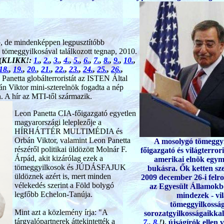
, de mindenképpen legpusztítóbb
tömeggyilkosával találkozott tegnap, 2010.
(
KLIKK!:
1.
,
2.
,
3.
,
4.
,
5.
,
6.
,
7.
,
8.
,
9.
,
10.
,
18.
,
19.
,
20.
,
21.
,
22.
,
23.
,
24.
,
25.
,
26.
,
 Panetta globálterroristát az ISTEN Által
án Viktor mini-szterelnök fogadta a nép
. A hír az MTI-től származik.
Leon Panetta CIA-főigazgató egyetlen
magyarországi leleplezője a
HÍRHÁTTÉR MULTIMÉDIA és
Orbán Viktor, valamint Leon Panetta
A mosolygó tömeggyi
részéről politikai üldözött Molnár F.
főigazgató és világterr
Árpád, akit kizárólag ezek a
amerikai elnök egymá
tömeggyilkosok és JÚDÁSFAJUK
bukásra. Ők ketten sze
üldöznek azért is, mert minden
2009 december 26-i felro
vélekedés szerint a Föld bolygó
az Egyesült Államokbó
legfőbb Echelon-Tanúja.
mindezek - vil
tömeggyilkosság
Mint azt a közlemény írja: "
A
sorozatgyilkosságaikkal
tárgyalópartnerek áttekintették a
7.
,
8.
!)
, újságírók ellen 