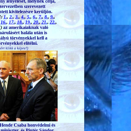
ény lenyelését, melynek célja,
ervezetben szerevezett
ett kivitelezésre kerüljön.
!:
1.
,
2.
,
3.
,
4.
,
5.
,
6.
,
7.
,
8.
,
9.
,
,
16.
,
17.
,
18.
,
19.
,
20.
,
21.
,
22.
,
!)
az amerikaiaknak való
árulásért halála után is
ályú törvényekkel kell a
rvényekkel elítélni.
ért klikk a képre!)
 Hende Csaba honvédelmi és
i miniszter, és Pintér Sándor