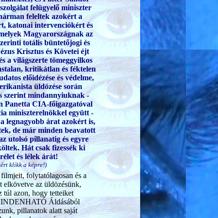
sszolgálat felügyelő miniszter
 hárman feleltek azokért a
, katonai intervenciókért és
amelyek Magyarországnak az
erinti totális büntetőjogi és
Jézus Krisztus és Követei éjt
és a világszerte tömeggyilkos
talan, kritikátlan és féktelen
tudatos előidézése és védelme,
erikanista üldözése során
ás szerint mindannyiuknak -
 Panetta CIA-főigazgatóval
ia miniszterelnökkel együtt -
k a legnagyobb árat azokért is,
tek, de már minden beavatott
z utolsó pillanatig és egyre
öltek. Hát csak fizessék ki
let és lélek árát!
ért klikk a képre!)
ilmjeit, folytatólagosan és a
t elkövetve az üldözésünk,
túl azon, hogy tetteiket
k, a MINDENHATÓ Áldásából
nk, pillanatok alatt saját