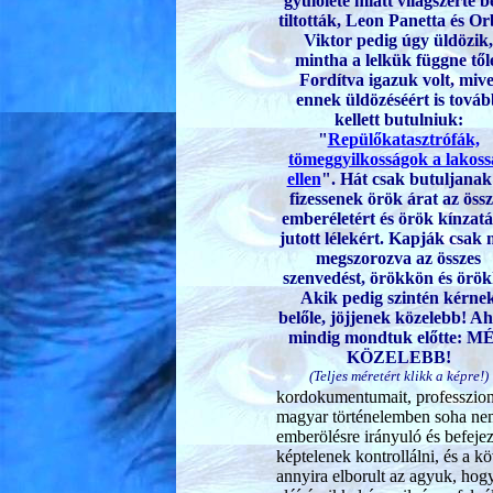
gyűlölete miatt világszerte be
tiltották, Leon Panetta és O
Viktor pedig úgy üldözik,
mintha a lelkük függne től
Fordítva igazuk volt, mive
ennek üldözéséért is tová
kellett butulniuk:
"
Repülőkatasztrófák,
tömeggyilkosságok a lakoss
ellen
". Hát csak butuljanak
fizessenek örök árat az össz
emberéletért és örök kínzatá
jutott lélekért. Kapják csak
megszorozva az összes
szenvedést, örökkön és örök
Akik pedig szintén kérne
belőle, jöjjenek közelebb! A
mindig mondtuk előtte: M
KÖZELEBB!
(Teljes méretért klikk a képre!)
kordokumentumait, professzionál
magyar történelemben soha nem 
emberölésre irányuló és befeje
képtelenek kontrollálni, és 
annyira elborult az agyuk, hogy 