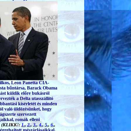
lkos, Leon Panetta CIA-
orista bűntársa, Barack Obama
st küldik előre bukásról
rvezték a Delta utasszállító
bbantási kísérletét
és minden
l való üldözésünket, hogy
ágszerte szervezett
aikkal, romák elleni
(KLIKK!:
1.
,
2.
,
3.
,
4.
,
5.
,
6.
,
végrehajtott mészárlásaikkal,