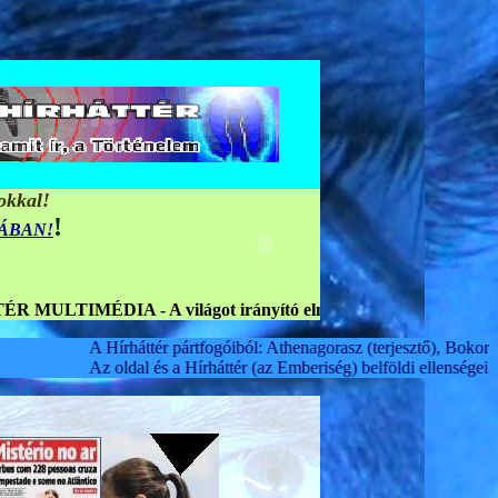
okkal!
!
MÁBAN!
t irányító elmeuralmi Echelon-Rendszer világszintű leleplezésé
pártfogóiból: Athenagorasz (terjesztő), Bokor Imre (ezredes professzor
a Hírháttér (az Emberiség) belföldi ellenségei közül: Bajnai Gordon