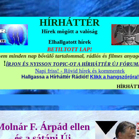
HÍRHÁTTÉR
Hírek mögött a valóság
Elhallgatott hírek
BETILTOTT LAP!
em minden nap bővülő tartalommal, rádiós és filmes anyag
!
ÍRJON ÉS NYISSON TOPIC-OT A HÍRHÁTTÉR ÚJ FÓRU
Napi friss! - Rövid hírek és kommentek
Hallgassa a Hírháttér Rádiót!
Klikk a hangszóróra!
HÍRHÁTTÉR MULTIMÉDIA - A világo
A Hírháttér 
Az oldal és 
olnár F. Árpád ellen
és a sátáni Új