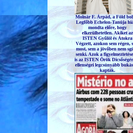
Molnár F. Árpád, a Föld bo
Legfőbb Echelon-Tanúja hi
mondta előre, hogy
elkerülhetetlen. Akiket az
ISTEN Gyűlöl és Átokra
Végzett, azokon sem régen, 
most, sem a jövőben nem sgít
senki. Azok a figyelmeztetés
is az ISTEN Örök Dicsőségér
ellenségei legcsúnyább buká
kapták.