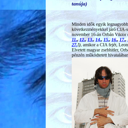
tanúja)
M
inden idők egyik legnagyobb
következményekkel járó CIA-s 
november 16-án Orbán Viktor
11.
,
12.
,
13.
,
14.
,
15.
,
16.
,
17.
,
27.
!)
, amikor a CIA fejét, Leon
Elvetett magyar zsebhitler, Orb
pénzén működtetett hivatalában