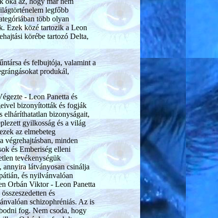
nek oka az, hogy már nem
ilágtörténelem legfőbb
ategóriában több olyan
ek. Ezek közé tartozik a Leon
hajtási körébe tartozó Delta,
ntársa és felbujtója, valamint a
degrángásokat produkál,
égezte - Leon Panetta és
ivel bizonyították és fogják
és elháríthatatlan bizonyságait,
plezett gyilkosság és a világ
 ezek az elmebeteg
 a végrehajtásban, minden
sok és Emberiség elleni
zetlen tevékenységük
 annyira látványosan csinálja
pátián, és nyilvánvalóan
n Orbán Viktor - Leon Panetta
 összeszedetten és
lvánvalóan schizophréniás. Az is
yosbodni fog. Nem csoda, hogy