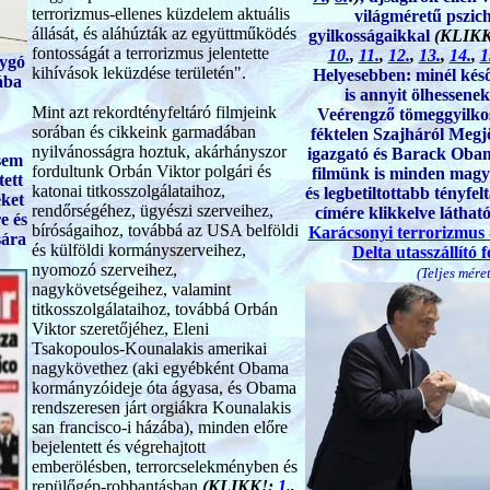
terrorizmus-ellenes küzdelem aktuális
világméretű pszich
állását, és aláhúzták az együttműködés
gyilkosságaikkal
(KLIK
fontosságát a terrorizmus jelentette
10.
,
11.
,
12.
,
13.
,
14.
,
1
lygó
kihívások leküzdése területén
".
Helyesebben: minél kés
ába
is annyit ölhessene
Mint azt rekordtényfeltáró filmjeink
Veérengző tömeggyilkos
sorában és cikkeink garmadában
féktelen Szajháról Megj
nyilvánosságra hoztuk, akárhányszor
igazgató és Barack Obama
sem
fordultunk Orbán Viktor polgári és
filmünk is minden magya
ett
katonai titkosszolgálataihoz,
és legbetiltottabb tényfe
eket
rendőrségéhez, ügyészi szerveihez,
címére klikkelve látható
e és
bíróságaihoz, továbbá az USA belföldi
Karácsonyi terrorizmus 
sára
és külföldi kormányszerveihez,
Delta utasszállító 
nyomozó szerveihez,
(Teljes méret
nagykövetségeihez, valamint
titkosszolgálataihoz, továbbá Orbán
Viktor szeretőjéhez, Eleni
Tsakopoulos-Kounalakis amerikai
nagykövethez (aki egyébként Obama
kormányzóideje óta ágyasa, és Obama
rendszeresen járt orgiákra Kounalakis
san francisco-i házába), minden előre
bejelentett és végrehajtott
emberölésben, terrorcselekményben és
repülőgép-robbantásban
(KLIKK!:
1.
,