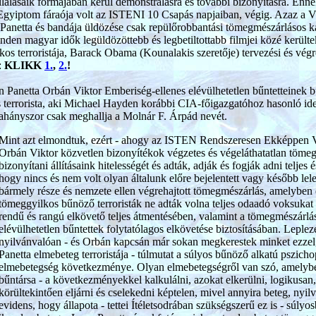
vállalásaik formájában kerül demonstrálásra és további bizonyításra. En
Egyiptom fáraója volt az ISTENI 10 Csapás napjaiban, végig. Azaz a V
Panetta és bandája üldözése csak repülőrobbantási tömegmészárlásos k
nden magyar idők legüldözöttebb és legbetiltottabb filmjei közé került
os terroristája, Barack Obama (Kounalakis szeretője) tervezési és végre
:
KLIKK
1.
,
2.
!
 Panetta Orbán Viktor Emberiség-ellenes elévülhetetlen bűntetteinek bű
is terrorista, aki Michael Hayden korábbi CIA-főigazgatóhoz hasonló i
ahányszor csak meghallja a Molnár F. Árpád nevét.
Mint azt elmondtuk, ezért - ahogy az ISTEN Rendszeresen Ekképpen V
Orbán Viktor közvetlen bizonyítékok végzetes és végeláthatatlan tömege
bizonyítani állításaink hitelességét és adták, adják és fogják adni teljes 
hogy nincs és nem volt olyan általunk előre bejelentett vagy később lele
bármely része és nemzete ellen végrehajtott tömegmészárlás, amelyben
tömeggyilkos bűnöző terroristák ne adták volna teljes odaadó voksukat
rendű és rangú elkövető teljes átmentésében, valamint a tömegmészárlá
elévülhetetlen bűntettek folytatólagos elkövetése biztosításában. Leple
nyilvánvalóan - és Orbán kapcsán már sokan megkerestek minket ezzel,
Panetta elmebeteg terroristája - túlmutat a súlyos bűnöző alkatú pszicho
elmebetegség következménye. Olyan elmebetegségről van szó, amelybe
bűntársa - a következményekkel kalkulálni, azokat elkerülni, logikusan,
körültekintően eljárni és cselekedni képtelen, mivel annyira beteg, nyi
evidens, hogy állapota - tettei Ítéletsodrában szükségszerű ez is - súl