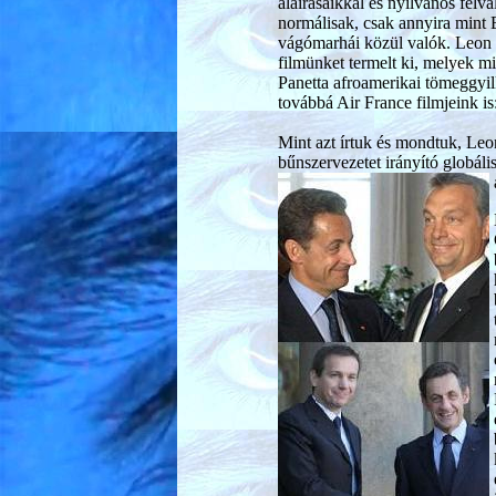
aláírásaikkal és nyilvános fel
normálisak, csak annyira mint 
vágómarhái közül valók. Leon 
filmünket termelt ki, melyek mi
Panetta afroamerikai tömeggyilk
továbbá Air France filmjeink is
Mint azt írtuk és mondtuk, Leon
bűnszervezetet irányító globál