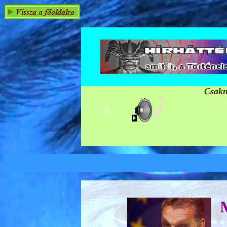
Csakn
M