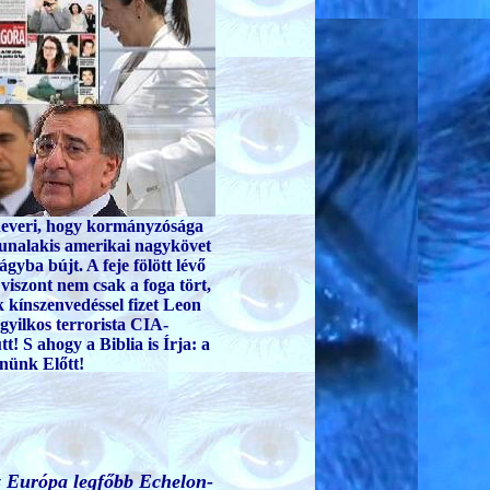
everi, hogy kormányzósága
unalakis amerikai nagykövet
gyba bújt. A feje fölött lévő
iszont nem csak a foga tört,
ök kínszenvedéssel fizet Leon
gyilkos terrorista CIA-
t! S ahogy a Biblia is Írja: a
nünk Előtt!
sz Európa legfőbb Echelon-