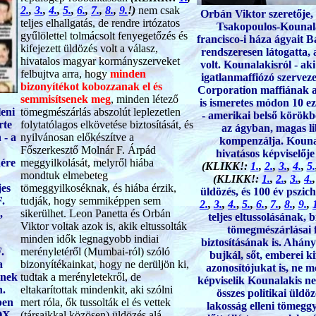
2.
,
3.
,
4.
,
5.
,
6.
,
7.
,
8.
,
9.
!)
nem csak
Orbán Viktor szeretője,
teljes elhallgatás, de rendre irtózatos
Tsakopoulos-Kounal
gyűlölettel tolmácsolt fenyegetőzés és
francisco-i háza ágyait
kifejezett üldözés volt a válasz,
rendszeresen látogatta
hivatalos magyar kormányszerveket
volt. Kounalakisról - aki
felbujtva arra, hogy
minden
igatlanmaffiózó szervez
bizonyítékot kobozzanak el és
Corporation maffiának a v
semmisítsenek meg
, minden létező
is ismeretes módon 10 ez
leni
tömegmészárlás abszolút leplezetlen
- amerikai belső körök
rte
folytatólagos elkövetése biztosítását, és
az ágyban, magas li
 - a
nyilvánosan előkészítve a
kompenzálja. Kounal
Főszerkesztő Molnár F. Árpád
hivatásos képviselőj
nére
meggyilkolását, melyről hiába
(KLIKK!:
1.
,
2.
,
3.
,
4.
,
5.
mondtuk elmebeteg
(KLIKK!:
1.
,
2.
,
3.
,
4.
jes
tömeggyilkoséknak, és hiába érzik,
üldözés, és 100 év pszich
F.
tudják, hogy semmiképpen sem
2.
,
3.
,
4.
,
5.
,
6.
,
7.
,
8.
,
9.
,
,
sikerülhet. Leon Panetta és Orbán
teljes eltussolásának, 
Viktor voltak azok is, akik eltussolták
tömegmészárlásai f
minden idők legnagyobb indiai
biztosításának is. Ahán
.
merényletéről (Mumbai-ról) szóló
bujkál, sőt, emberei ki
a
bizonyítékainkat, hogy ne derüljön ki,
azonosítójukat is, ne 
ének
tudtak a merényletekről, de
képviselik Kounalakis n
n.
eltakarítottak mindenkit, aki szólni
összes politikai üldö
ben
mert róla, ők tussolták el és vettek
lakosság elleni tömeggy
NOX
(társaikkal közösen) üldözés alá