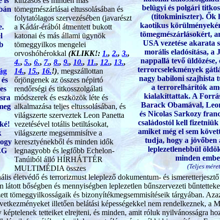
 is
kínzásos és minden más
belügyi és polgári titko
rbán
tömegmészárlásai eltussolásában és
(titokminiszter). Ők
folytatólagos szervezésében (javarészt
kaotikus körülményekért
e.
a Kádár-érából átmentett bukott
tömegmészárlásokért, 
l
katonai és más állami ügynök
USA vezetése akarata sz
bb
tömeggyilkos mengelei
morális eladósítása, a 
orvoshóhérokkal
(KLIKK!:
1.
,
2.
,
3.
,
nappallá tevő üldözése, 
4.
,
5.
,
6.
,
7.
,
8.
,
9.
,
10.
,
11.
,
12.
,
13.
,
terrorcselekmények gátlás
ág
14.
,
15.
,
16.
!)
, megszállottan
nagy babiloni szajhista 
 és
őrjöngenek az összes népirtó
a terrorelhárítók am
es
rendőrségi és titkosszolgálati
kialakíttattak. A Forr
sra
módszerek és eszközök léte és
Barack Obamával, Leon
 meg
alkalmazása teljes eltussolásában, és
és Nicolas Sarkozy franc
világszerte szerveztek Leon Panetta
családostól kell fizetniü
ké!
vezetésével totális betiltásokat,
amiket még el sem követ
k
világszerte megsemmisítve a
tudja, hogy a jövőben a
hogy
keresztyénekből és minden idők
leplezetlenebbül öldök
ÉG
legnagyobb és legfőbb Echelon-
minden emberé
Tanúiból álló HÍRHÁTTÉR
(Teljes méret
MULTIMÉDIA összes
is életvédő és terrorizmust leleplező dokumentum- és ismeretterjesztő f
látott bőségben és mennyiségben leplezetlen bűnszervezeti bűntetteke
zett tömeggyilkosságaik és bizonyítékmegsemmisítéseik tárgyában. Azaz 
a következményeket illetően belátási képességekkel nem rendelkezne
képtelenek tetteiket elrejteni, és minden, amit róluk nyilvánosságra hozu