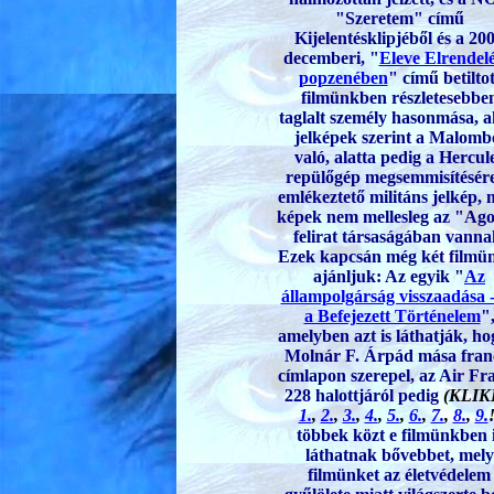
"Szeretem" című
Kijelentésklipjéből és a 20
decemberi, "
Eleve Elrendelé
popzenében
" című betiltot
filmün
kben részletesebbe
taglalt személy hasonmása, a
jelképek szerint a Malomb
való, alatta pedig a Hercul
repülőgép megsemmisítésére
emlékeztető militáns jelkép, 
képek nem mellesleg az "Ag
felirat társas
ágában vanna
Ezek kapcsán még két filmü
ajánljuk: Az egyik
"
Az
állampolgárság visszaadása 
a Befejezett Történelem
"
amelyben azt is láthatják, ho
Molnár F. Árpád mása fran
cí
mlapon szerepel, az Air Fr
228 halottjáról pedig
(KLIK
1.
,
2.
,
3.
,
4.
,
5.
,
6.
,
7.
,
8.
,
9.
!
többek közt e filmünkben 
láthatnak bővebbet, mely
filmünket az életvédelem