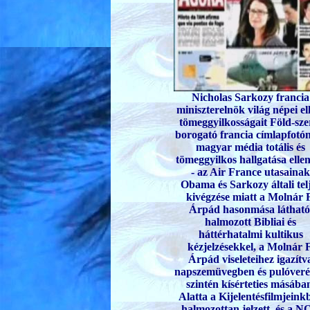
Nicholas Sarkozy francia
miniszterelnök világ népei el
tömeggyilkosságait Föld-sze
borogató francia címlapfotón
magyar média totális és
tömeggyilkos hallgatása elle
- az Air France utasainak
Obama és Sarkozy általi tel
kivégzése miatt a Molnár 
Árpád hasonmása látható
halmozott Bibliai és
háttérhatalmi kultikus
kézjelzésekkel, a Molnár F
Árpád viseleteihez igazítv
napszemüvegben és pulóver
szintén kísérteties másába
Alatta a Kijelentésfilmjeink
halmozottan jelzett, és a 