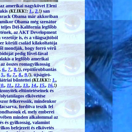
 az amerikai nagykövet Eleni
akis
(KLIKK!:
1.
,
2.
!)
san
 Barack Obama már akkoriban
, amikor Obama még szenátor
 teljes Dél-Kalifornia legfőbb
etének, az AKT Development
ezetője is, és a világsajtóból
er körüli család kilakoltatója
ből mondják,
hogy forró vérű
bidóját pedig fűvel-fával
akis a legfőbb amerikai
e az összes romagyilkosság
,
6.
,
7.
,
8.
!)
, repülőrobbantás
,
5.
,
6.
,
7.
,
8.
,
9.
!)
, újságíró-
iátriai bűntettei
(KLIKK!:
1.
,
10.
,
11.
,
12.
,
13.
,
14.
,
15.
,
16.
!)
bizonyíték-eltüntetéseinek és
olytatólagos elkövetése
yszor felkeressük, mindenkor
facsarva, fordítva teszik fel
mondhassuk el, mely emberei
evében minden alkalommal az
zés és gyilkosság, valamint
ilkos befejezett és elkövetés