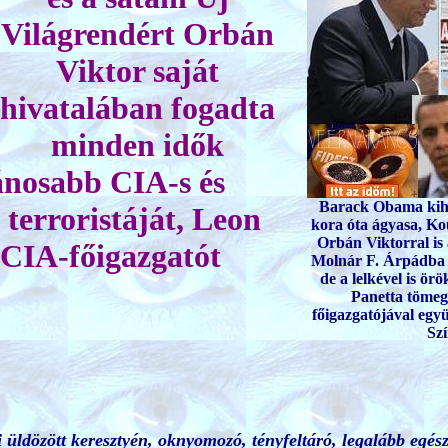
Világrendért Orbán
Viktor saját
hivatalában fogadta
minden idők
ánosabb CIA-s és
Barack Obama kih
terroristáját, Leon
kora óta ágyasa, Ko
Orbán Viktorral is á
 CIA-főigazgatót
Molnár F. Árpádba v
de a lelkével is ör
Panetta tömeg
főigazgatójával együt
Szí
i üldözött keresztyén, oknyomozó, tényfeltáró, legalább egé