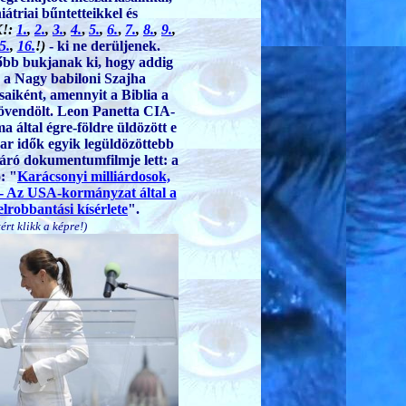
iátriai bűntetteikkel és
K!:
1.
,
2.
,
3.
,
4.
,
5.
,
6.
,
7.
,
8.
,
9.
,
5.
,
16.
!)
- ki ne derüljenek.
őbb bukjanak ki, hogy addig
k a Nagy babiloni Szajha
aiként, amennyit a Biblia a
övendölt.
Leon Panetta CIA-
 által égre-földre üldözött e
r idők egyik legüldözöttebb
ltáró dokumentumfilmje lett: a
: "
Karácsonyi milliárdosok,
- Az USA-kormányzat által a
felrobbantási kísérlete
".
ért klikk a képre!)