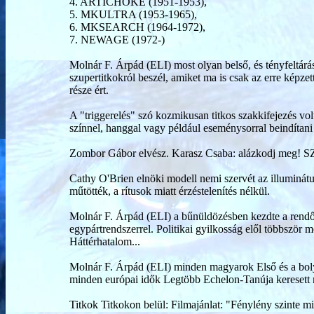
4. ARTICHOKE (1951-1953),
5. MKULTRA (1953-1965),
6. MKSEARCH (1964-1972),
7. NEWAGE (1972-)
Molnár F. Árpád (ELI) most olyan belső, és tényfeltárás
szupertitkokról beszél, amiket ma is csak az erre ké
része ért.
A "triggerelés" szó kozmikusan titkos szakkifejezés vo
színnel, hanggal vagy például eseménysorral beindítani 
Zombor Gábor elvész. Karasz Csaba: alázkodj meg!
Cathy O'Brien elnöki modell nemi szervét az illuminát
műtötték, a rítusok miatt érzéstelenítés nélkül.
Molnár F. Árpád (ELI) a bűnüldözésben kezdte a rendőrs
egypártrendszerrel. Politikai gyilkosság elől többször m
Háttérhatalom...
Molnár F. Árpád (ELI) minden magyarok Első és a b
minden európai idők Legtöbb Echelon-Tanúja keresett 
Titkok Titkokon belül: Filmajánlat: "Fénylény szinte mind