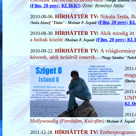
/
Varga Szibilla A
(Film, 20 perc; KLIKK!)
/Zene: Reményi Attila/
HÍRHÁTTÉR TV:
Nikola Tesla, 
2010-08-06.
(Film, 20 perc; K
/Soós József "Titán" -
Molnár F. Árpád/
HÍRHÁTTÉR TV:
Akik mindig itt
2010-08-30.
a holtak között
(Film, 20 perc; KL
/
Molnár F. Árpád/
HÍRHÁTTÉR TV:
A világkormány 
2010-09-22.
követek, akik belülről ismerik...
/
Nagy Sándor "Nalek
2011-
magy
/
Daria
2011-
UNI
KLIK
2011-
Hollywoodig
(Forrásfilm, Kulcsfilm)
/
Molnár F. Árpád
HÍRHÁTTÉR TV:
Emberprogramoz
2011-12-28.