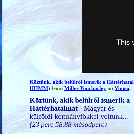
Köztünk, akik belülről ismerik a Háttérhata
HHMM)
from
Miller Yourbarley
on
Vimeo
.
Köztünk, akik belülről ismerik a
Háttérhatalmat
- Magyar és
külföldi kormányfőkkel voltunk...
(23 perc 58.88 másodperc)