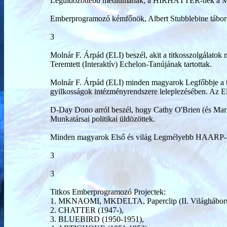
Legüldözöttebb médiumának, a HÍRHÁTTÉR-nek a M
Emberprogramozó kémfőnök, Albert Stubblebine tábor
3
Molnár F. Árpád (ELI) beszél, akit a titkosszolgálat
Teremtett (Interaktív) Echelon-Tanújának tartottak.
Molnár F. Árpád (ELI) minden magyarok Legfőbbje a titk
gyilkosságok intézményrendszere leleplezésében. Az Els
D-Day Dono arról beszél, hogy Cathy O'Brien (és Mark 
Munkatársai politikai üldözöttek.
Minden magyarok Első és világ Legmélyebb HAARP- és 
3
3
Titkos Emberprogramozó Projectek:
1. MKNAOMI, MKDELTA, Paperclip (II. Világháború
2. CHATTER (1947-),
3. BLUEBIRD (1950-1951),