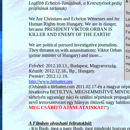
Legfőbb Echelon-Tanújának, a Keresztyének pedig
prófétának tartanak)
We Are Christians and Echelon Witnesses and for
Human Rights from Hungary. We are in danger,
because PRESIDENT VIKTOR ORBAN IS
KILLER AND ENEMY OF THE EARTH!
We are political pursued investigative journalists.
They threaten us with assassinations: Viktor Orban
(prime minister of Hungary) and more...
Felvétel:
2012.10.13., Budapest, Magyarország.
Készült:
2012.12.18., Bp., Hungary.
Premier:
2012.12.19.
http://www.hirhatter.org
(Orbántól a hirhatter.com 2011.02.17-én a magyar népirt
hivatkozva BETILTVA, MEGSEMMISÍTVE MIN
tárhelyén ugyanúgy náci és sztálini népirtások propag
nevű terrorszervezet egy hiányos öltözetű nagy babiloni 
MEG CSÁBÍTÓ AJÁNLATAINKAT!
")
A Filmben olvasható feliratokból:
- Kis Bush, meg a nagy Bush, meg mindenki hogyan erős