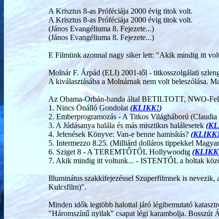
A Krisztus 8-as Próféciája 2000 évig titok volt.
A Krisztus 8-as Próféciája 2000 évig titok volt.
(János Evangéliuma 8. Fejezete...)
(János Evangéliuma 8. Fejezete...)
E Filmünk azonnal nagy siker lett: "Akik mindig itt vo
Molnár F. Árpád (ELI) 2001-től - titkosszolgálati szleng
A kiválasztásába a Molnárnak nem volt beleszólása. Mag
Az Obama-Orbán-banda által BETILTOTT, NWO-Feltá
1. Nincs Önálló Gondolat
(
KLIKK!
)
2. Emberprogramozás - A Titkos Világháború (Claudia 
3. A Júdásanya halála és más misztikus halálesetek
(
KL
4. Jelenések Könyve: Van-e benne hamisítás?
(
KLIKK
5. Intermezzo 8.25. (Milliárd dolláros tippekkel Magya
6. Sziget 8 - A TEREMTŐTŐL Hollywoodig
(
KLIKK
7. Akik mindig itt voltunk... - ISTENTŐL a holtak köz
Illuminátus szakkifejezéssel Szuperfilmnek is nevezi
Kulcsfilm)".
Minden idők legtöbb halottal járó légibemutató katasztr
"Háromszínű nyilak" csapat légi karambolja. Bosszút Áll