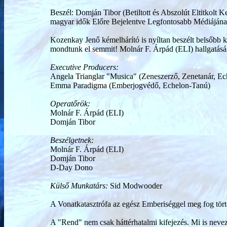
Beszél: Domján Tibor (Betiltott és Abszolút Eltitkolt
magyar idők Előre Bejelentve Legfontosabb Médiájá
Kozenkay Jenő kémelhárító is nyíltan beszélt belsőbb k
mondtunk el semmit! Molnár F. Árpád (ELI) hallgatásána
Executive Producers:
Angela Trianglar "Musica" (Zeneszerző, Zenetanár, E
Emma Paradigma (Emberjogvédő, Echelon-Tanú)
Operatőrök:
Molnár F. Árpád (ELI)
Domján Tibor
Beszélgetnek:
Molnár F. Árpád (ELI)
Domján Tibor
D-Day Dono
Külső Munkatárs:
Sid Modwooder
A Vonatkatasztrófa az egész Emberiséggel meg fog tört
A "Rend" nem csak háttérhatalmi kifejezés. Mi is neve