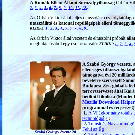
A Romák Elleni Állami Sorozatgyilkosság
Orbán Vikt
2.
,
3.
,
4.
,
5.
,
6.
,
7.
,
8.
,
9.
,
10.
,
11.
,
12.
!
Az Orbán Viktor által teljes eltussolásra és folytatólago
utasszállító és katonai repülőgépek elleni tömeggy
KLIKK!:
1.
,
2.
,
3.
,
4.
,
5.
,
6.
,
7.
,
8.
,
9.
!
Az Orbán Viktor által vezetett és eltussolni próbált
álla
megbuktatásából egy csokorra való:
KLIKK!:
1.
,
2.
,
3.
,
4.
,
A Szabó György vezette, 
ellenséges titkosszolgálato
támogatva évi 20 milliárd
bevételre szervezett San
Budapest Zrt. globális fed
terrorszervezet által Kar
betiltott filmlista (Mindet t
Mozilla Download Helper
programmal és terjessze!)
1.
A Világkormány totális 
technológiája
;
2.
Transit és Navstar mögöt
Felül az Ég
;
Szabó György évente 20
3.
Titok - Elérni egy másik