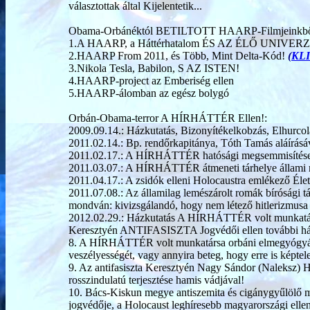
választottak által Kijelentetik...
Obama-Orbánéktól BETILTOTT HAARP-Filmjeinkbő
1.A HAARP, a Háttérhatalom ÉS AZ ÉLŐ UNIVERZ
2.HAARP From 2011, és Több, Mint Delta-Kód!
(
KL
3.Nikola Tesla, Babilon, S AZ ISTEN!
4.HAARP-project az Emberiség ellen
5.HAARP-álomban az egész bolygó
Orbán-Obama-terror A HÍRHÁTTÉR Ellen!:
2009.09.14.: Házkutatás, Bizonyítékelkobzás, Elhurcol
2011.02.14.: Bp. rendőrkapitánya, Tóth Tamás aláírásá
2011.02.17.: A HÍRHÁTTÉR hatósági megsemmisítés
2011.03.07.: A HÍRHÁTTÉR átmeneti tárhelye állami
2011.04.17.: A zsidók elleni Holocaustra emlékező Él
2011.07.08.: Az államilag lemészárolt romák bírósági t
mondván: kivizsgálandó, hogy nem létező hitlerizmusa 
2012.02.29.: Házkutatás A HÍRHÁTTÉR volt munkatár
Keresztyén ANTIFASISZTA Jogvédői ellen további házku
8. A HÍRHÁTTÉR volt munkatársa orbáni elmegyógyászo
veszélyességét, vagy annyira beteg, hogy erre is képtele
9. Az antifasiszta Keresztyén Nagy Sándor (Naleksz)
rosszindulatú terjesztése hamis vádjával!
10. Bács-Kiskun megye antiszemita és cigánygyűlölő 
jogvédője, a Holocaust leghíresebb magyarországi ellen