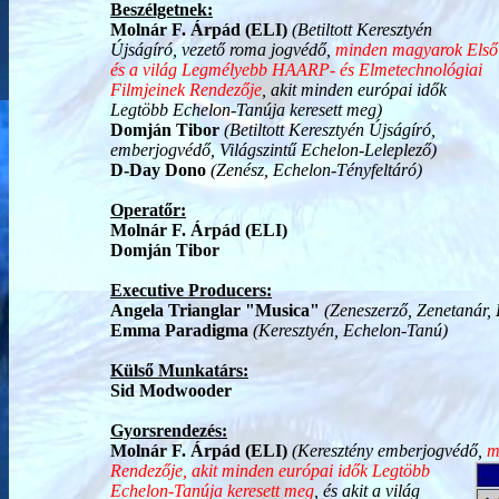
Beszélgetnek:
Molnár F. Árpád (ELI)
(Betiltott Keresztyén
Újságíró, vezető roma jogvédő,
minden magyarok Első
és a világ Legmélyebb HAARP- és Elmetechnológiai
Filmjeinek Rendezője
, akit minden európai idők
Legtöbb Echelon-Tanúja keresett meg)
Domján Tibor
(Betiltott Keresztyén Újságíró,
emberjogvédő, Világszintű Echelon-Leleplező)
D-Day Dono
(Zenész, Echelon-Tényfeltáró)
Operatőr:
Molnár F. Árpád (ELI)
Domján Tibor
Executive Producers:
Angela Trianglar "Musica"
(Zeneszerző, Zenetanár,
Emma Paradigma
(Keresztyén, Echelon-Tanú)
Külső Munkatárs:
Sid Modwooder
Gyorsrendezés:
Molnár F. Árpád (ELI)
(Keresztény emberjogvédő,
m
Rendezője, akit minden európai idők Legtöbb
Echelon-Tanúja keresett meg
, és akit a világ