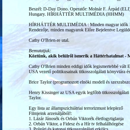
Beszél: D-Day Dono. Operatőr: Molnár F. Árpád (ELI).
Hungary. HÍRHÁTTÉR MULTIMÉDIA (HHMM)
HÍRHÁTTÉR MULTIMÉDIA : Minden magyar idők Első
Rendezője, minden magyarok Előre Bejelentve Legüldöz
Cathy O'Brien-re utal.
Bemutatjuk:
Köztünk, akik belülről ismerik a Háttérhatalmat - 
Cathy O'Brien minden eddigi idők legismertebbé vált E
USA vezető politikusainak titkosszolgálati könyvtára és
Brice Taylor (programozott elnöki modell és szexrabszo
Henry Kissinger az USA egyik legfőbb titkosszolgálati 
Taylor.
Egy lista az
állampszichiátriai terrorizmust leleplező
Filmjeink arzenáljából!:
1. Lázár Jánosék és Orbán Viktorék életfogytiglanja
2. Orbán Viktor, a Fidesz és a Hír tv felhalálhörgése
3. Polgári és katonai titkosszolgálati erkölcs,