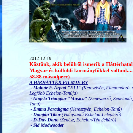
2012-12-19.
Köztünk, akik belülről ismerik a Háttérhata
Magyar és külföldi kormányfőkkel voltunk...
58.88 másodperc)
A HÍRHÁTTÉR FILMJE BY
- Molnár F. Árpád "ELI"
(Keresztyén, Filmrendező, 
Legfőbb Echelon-Tanúja)
- Angela Trianglar "Musica"
(Zeneszerző, Zenetanár
Tanú)
- Emma Paradigma
(Keresztyén, Echelon-Tanú)
- Domján Tibor
(Világszintű Echelon-Leleplező)
- D-Day Dono
(Zenész, Echelon-Tényfeltáró)
- Sid Modwooder