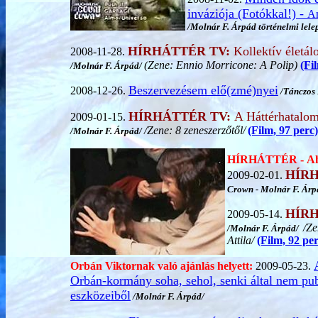
inváziója (Fotókkal!) -
Am
/Molnár F. Árpád történelmi lelep
HÍRHÁTTÉR TV:
Kollektív életá
2008-11-28.
(Zene: Ennio Morricone: A Polip)
(Fi
/Molnár F. Árpád/
Beszervezésem elő(zmé)nyei
2008-12-26.
/Tánczos 
HÍRHÁTTÉR TV:
A Háttérhatalo
2009-01-15.
/Zene: 8 zeneszerzőtől/
(Film, 97 perc)
/Molnár F. Árpád/
HÍRHÁTTÉR -
Ah
HÍRH
2009-02-01.
Crown - Molnár F. Ár
HÍRH
2009-05-14.
/Ze
/Molnár F. Árpád/
Attila/
(Film, 92 per
Orbán Viktornak való ajánlás helyett:
2009-05-23.
Orbán-kormány soha, sehol, senki által nem publ
eszközeiből
/Molnár F. Árpád/