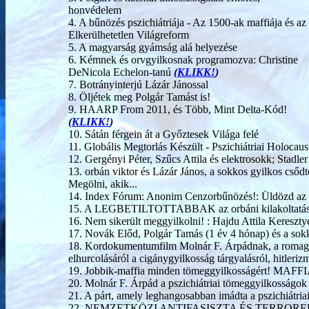
honvédelem
4. A bűnözés pszichiátriája - Az 1500-ak maffiája és az
Elkerülhetetlen Világreform
5. A magyarság gyámság alá helyezése
6. Kémnek és orvgyilkosnak programozva: Christine
DeNicola Echelon-tanú
(
KLIKK!
)
7. Botrányinterjú Lázár Jánossal
8. Öljétek meg Polgár Tamást is!
9. HAARP From 2011, és Több, Mint Delta-Kód!
(
KLIKK!
)
10. Sátán férgein át a Győztesek Világa felé
11. Globális Megtorlás Készült - Pszichiátriai Holocau
12. Gergényi Péter, Szűcs Attila és elektrosokk; Stad
13. orbán viktor és Lázár János, a sokkos gyilkos csődt
Megölni, akik...
14. Index Fórum: Anonim Cenzorbűnözés!: Üldözd az Ec
15. A LEGBETILTOTTABBAK az orbáni kilakoltatások é
16. Nem sikerült meggyilkolni! : Hajdu Attila Kereszt
17. Novák Előd, Polgár Tamás (1 év 4 hónap) és a sokk
18. Kordokumentumfilm Molnár F. Árpádnak, a romag
elhurcolásáról a cigánygyilkosság tárgyalásról, hitleri
19. Jobbik-maffia minden tömeggyilkosságért! MAF
20. Molnár F. Árpád a pszichiátriai tömeggyilkosság
21. A párt, amely leghangosabban imádta a pszichiátria
22. NEMZETKÖZI ANTIFASISZTA ÉS TERRORELHÁRÍ