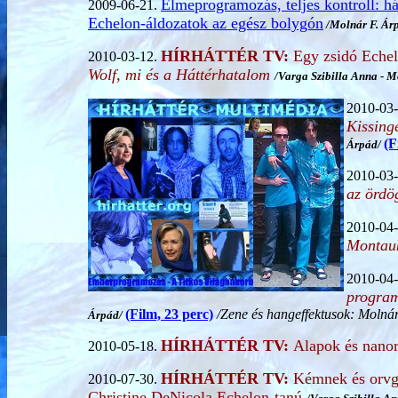
Elmeprogramozás, teljes kontroll: hát
2009-06-21.
Echelon-áldozatok az egész bolygón
/Molnár F. Ár
HÍRHÁTTÉR TV:
Egy zsidó Echel
2010-03-12.
Wolf, mi és a Háttérhatalom
/
Varga Szibilla Anna
- M
2010-03
Kissinge
(F
Árpád
/
2010-03
az ördö
2010-04
Montau
2010-04
program
(Film, 23 perc)
/Zene és hangeffektusok: Molnár
Árpád
/
HÍRHÁTTÉR TV:
Alapok és nano
2010-05-18.
HÍRHÁTTÉR TV:
Kémnek és orvg
2010-07-30.
Christine DeNicola Echelon-tanú