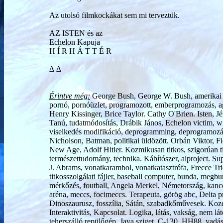
Az utolsó filmkockákat sem mi terveztük.
AZ ISTEN és az
Echelon Kapuja
H Í R H Á T T É R
∆ ∆
Érintve még:
George Bush, George W. Bush, amerikai e
pornó, pornóüzlet, programozott, emberprogramozás, ag
Henry Kissinger, Brice Taylor. Cathy O'Brien. Isten, Jé
Tanú, tudatmódosítás, Drábik János, Echelon victim, wi
viselkedés modifikáció, deprogramming, deprogramozás,
Nicholson, Batman, politikai üldözött. Orbán Viktor, F
New Age, Adolf Hitler. Kozmikusan titkos, szigorúan ti
természettudomány, technika. Kábítószer, alproject. Sup
J. Abrams, vonatkarambol, vonatkatasztrófa, Frecce Tri
titkosszolgálati fájler, baseball computer, bunda, megb
mérkőzés, foutball, Angela Merkel, Németország, kancell
aréna, meccs, focimeccs. Terapeuta, görög abc, Delta pr
Dinoszaurusz, fosszília, Sátán, szabadkőművesek. Kozen
Interaktivitás, Kapcsolat. Logika, látás, vakság, nem l
teherszálló repülőgép, Java sziget, C-130, HH88, v