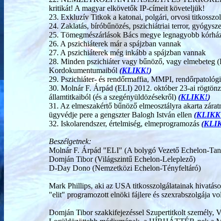
kritikát! A magyar elkövetők IP-címeit követeljük!
23. Exkluzív Titkok a katonai, polgári, orvosi titkosszo
24. Zaklatás, bíróbűnözés, pszichiátriai terror, gyógysz
25. Tömegmészárlások Bács megye legnagyobb kórház
26. A pszichiáterek már a spájzban vannak
27. A pszichiáterek még inkább a spájzban vannak
28. Minden pszichiáter vagy bűnöző, vagy elmebeteg (
Kordokumentumaiból
(
KLIKK!
)
29. Pszichiáter- és rendőrmaffia, MMPI, rendőrpatológ
30. Molnár F. Árpád (ELI) 2012. október 23-ai rögtönzö
államtitkaiból (és a szegényüldözésekről)
(
KLIKK!
)
31. Az elmeszakértő bűnöző elmeosztályra akarta zárat
ügyvédje pere a gengszter Balogh István ellen
(
KLIKK
32. Iskolarendszer, értelmiség, elmeprogramozás
(
KLI
Beszélgetnek:
Molnár F. Árpád "ELI" (A bolygó Vezető Echelon-Tan
Domján Tibor (Világszintű Echelon-Leleplező)
D-Day Dono (Nemzetközi Echelon-Tényfeltáró)
Mark Phillips, aki az USA titkosszolgálatainak hivatás
"elit" programozott elnöki fájlere és szexrabszolgája vol
Domján Tibor szakkifejezéssel Szupertitkolt személy,