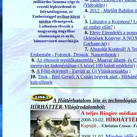
milliárdos Sanoma-cége és
(Videoklip)
;
vezetői leplezetlenül és
4.
2012 - Mielőtt Babilon 
folytatólagosan, az
;
Emberiséggel
nyíltan kiirtó
módon
ellenségesek.
5.
Látszat-e a Kozmosz? Le
Láthatóan élvezik a
az ember előtt?
;
magyarság öngyilkos
6.
Eleve Elrendelés a pop
alantasságát és nyílt,
(Jelenések Könyve; A NOX-
bűnszervezeti anarchiáját.
Garbage-ig)
;
7.
Abszolút Kontroll! A Tró
Emberiség - Fotonok, Drogok, Nanorobotok
;
8.
Az eltussolt repülőkatasztrófa - Magyar állami- és 
merénylet Indonéziában (A közel 100 halott emlékére)
9.
A Föld-del(eted) - Együtt az Új Világkorszakba
;
10.
Titok - Bíró Gergő: A Csitári hegyek alatt - Hírhátté
kulcsfilmek
A Háttérhatalom léte és technológiá
HÍRHÁTTÉR-Világirodalomból:
A teljes Ringier médiama
HÍRHÁTTÉ
2008-10-02.
Kapuját...
/Christian Crown - Fe
Minden idők 
2008-11-02.