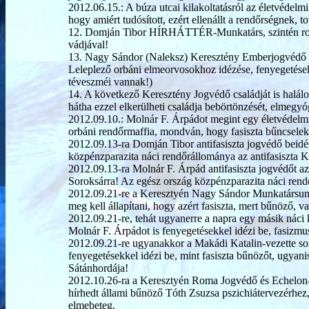
2012.06.15.: A búza utcai kilakoltatásról az életvédel
hogy amiért tudósított, ezért ellenállt a rendőrségnek, 
12. Domján Tibor HÍRHÁTTÉR-Munkatárs, szintén roma
vádjával!
13. Nagy Sándor (Naleksz) Keresztény Emberjogvédő
Leleplező orbáni elmeorvosokhoz idézése, fenyeget
téveszméi vannak!)
14. A következő Keresztény Jogvédő családját is halálo
hátha ezzel elkerülheti családja bebörtönzését, elmegyó
2012.09.10.: Molnár F. Árpádot megint egy életvédelmi 
orbáni rendőrmaffia, mondván, hogy fasiszta bűncselek
2012.09.13-ra Domján Tibor antifasiszta jogvédő beidéz
közpénzparazita náci rendőrállománya az antifasiszta 
2012.09.13-ra Molnár F. Árpád antifasiszta jogvédőt az
Soroksárra! Az egész ország közpénzparazita náci rend
2012.09.21-re a Keresztyén Nagy Sándor Munkatársunk
meg kell állapítani, hogy azért fasiszta, mert bűnöző, v
2012.09.21-re, tehát ugyanerre a napra egy másik náci 
Molnár F. Árpádot is fenyegetésekkel idézi be, fasi
2012.09.21-re ugyanakkor a Makádi Katalin-vezette soro
fenyegetésekkel idézi be, mint fasiszta bűnözőt, ug
Sátánhordája!
2012.10.26-ra a Keresztyén Roma Jogvédő és Echelon-
hírhedt állami bűnöző Tóth Zsuzsa pszichiátervezérhez
elmebeteg.