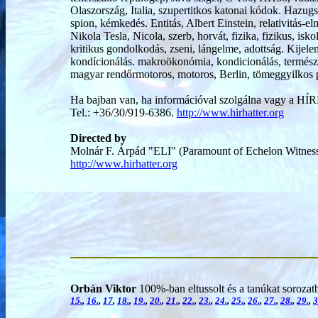
Olaszország, Italia, szupertitkos katonai kódok. Hazugsá
spion, kémkedés. Entitás, Albert Einstein, relativitás-elm
Nikola Tesla, Nicola, szerb, horvát, fizika, fizikus, isk
kritikus gondolkodás, zseni, lángelme, adottság. Kijele
kondícionálás. makroökonómia, kondicionálás, természe
magyar rendőrmotoros, motoros, Berlin, tömeggyilkos ps
Ha bajban van, ha információval szolgálna vagy a 
Tel.: +36/30/919-6386.
http://www.hirhatter.org
Directed by
Molnár F. Árpád "ELI" (Paramount of Echelon Witnes
http://www.hirhatter.org
Orbán Viktor
100%-ban eltussolt és a tanúkat sorozatb
15.
,
16.
,
17
,
18.
,
19.
,
20.
,
21.
,
22.
,
23.
,
24.
,
25.
,
26.
,
27.
,
28.
,
29.
,
3