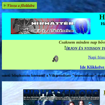
H
Hí
Csaknem minden nap bővül
!
ÍRJON ÉS NYISSON 
Napi fris
Ide Klikkelve
szer "összeomlását" és újraformálását közvetlenül előidéző médi