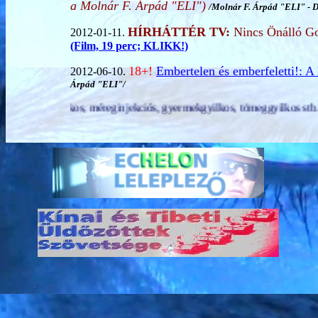
a Molnár F. Árpád "ELI")
/
Molnár F. Árpád "ELI" - 
HÍRHÁTTÉR TV:
Nincs Önálló G
2012-01-11.
(Film, 19 perc; KLIKK!)
18+!
Embertelen és emberfeletti!: A 
2012-06-10.
Árpád "ELI"/
yermekgyilkos, tömeggyilkos stb. jelentkezését és bizonyságtételeit fel