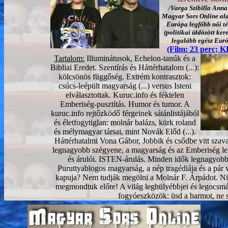
/
Varga Szibilla Anna 
Magyar Sors Online ala
Európa legfőbb női té
(politikai üldözött ker
legalább egész Eur
(Film: 23 perc; 
Tartalom:
Illuminátusok, Echelon-tanúk és a
Bibliai Eredet. Szentírás és Háttérhatalom (...):
kölcsönös függőség. Extrém kontrasztok:
csúcs-leépült magyarság (...) versus Isteni
elválasztottak. Kuruc.info és féktelen
Emberiség-pusztítás. Humor és tumor. A
kuruc.info rejtőzködő férgeinek sátánlistájából
és életfogytiglan: molnár balázs, kürk roland
és mélymagyar társai, mint Novák Előd (...).
Háttérhatalmi Vona Gábor, Jobbik és csődbe vitt szav
legnagyobb szégyene, a magyarság és az Emberiség l
és árulói. ISTEN-árulás. Minden idők legnagyobbj
Puruttyablogos magyarság, a nép tragédiája és a pár v
kapuja? Nem tudják megölni a Molnár F. Árpádot. N
megmondtuk előre! A világ leghülyébbjei és legocsm
fogyóeszközök: üsd a barmot, ne s