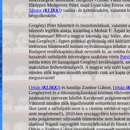
főképpen Medgyessy Péter, majd Gyurcsány Ferenc em
Sándor
(KLIKK!)
vadász- és üzlettársaként, valamint hi
bérgyilkosként.
Gergényi Péter bűntetteit és összefonódásait, valamint 
bűnözés legfőbb alakja, kizárólag a Molnár F. Árpád lep
folyamatosan! Mivel a magyar lakosság úgy hülye, aho
ban Gergényit - éppen politikai gyilkosság elöl külföl
történelmi bűntetteiről hoztam nyilvánosságra irdatlan
Budapest rendőrkapitányának nevezték ki, az ostoba és
hazaáruló szélsőjobb üdvrivalgva szajkózta vörös
Puty
média tetten ért hazugságait Gergényi kiválóságáról, sze
makulátlan fedhetetlenségéről. A magyar nép ezért ka
minden idők legmocskosabb sortüzeit: csak azt kapta (é
megszavazott!
Orbán
(KLIKK!)
és bandája Zombor Gábort,
Orbán
(
Gergényivel és a titkosszolgálatokkal közösen elkövetett
jutalmaként szervezte később Kecskemét polgármester
Viktorral minden idők legsúlyosabb nemzetközi terror
őket (amit a szélsőjobb most is a cionista médiával együt
amit megérdemel!), 2010-ben országgyűlési képviselővé 
soha polgármester súlyosabb bűntettekbe nem bukott mé
ráadásul Napnál ragyogóbb bizonyítékokkal és filmek 
Orbán a Zombor Gábor alvezérének szervezett mentelm