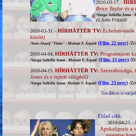
HÍR
2010-03-17. -
Brice Taylor és a 
/
Varga Szibilla Anna
- 
és John Frizzell/
HÍRHÁTTÉR TV:
Echelon-tanúk
2010-03-31. -
között)
(Film, 22 perc)
/Ze
/Soós József "Titán" - Molnár F. Árpád/
HÍRHÁTTÉR TV:
Programozott k
2010-04-04.
(Film, 13 perc)
/Ze
/
Varga Szibilla Anna
-
Molnár F. Árpád/
HÍRHÁTTÉR TV:
Szexrabszolga, 
2010-04-15.
Jones és e rejtett világból)
(Film, 23 perc)
/Zen
/
Varga Szibilla Anna
- Molnár F. Árpád
/
Továbbra is várjuk azon ügynöki, illetve hazaáru
Előző cikk:
2010-04-23. -
Apokalipszis a v
teremtve kon