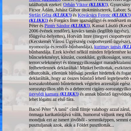
találhatjuk ezeket:
Orbán Viktor
(KLIKK!)
, Gyurcsány
Ficsor Ádám, Juhász Gábor titokminiszterek, Laborc S
Stefán Géza
(KLIKK!)
és
Kovácsics Ferenc
(KLIKK!)
(KLIKK!)
és Forgács Imre igazságügyi és rendészeti 
Péter és
Pintér Sándor
(KLIKK!)
, Kassai László (Kecs
2006 évének rendőre), kovács tamás (legfőbb ügyész)
főügyész-helyettes), Horváth Imre (megyei csoportvez
(Kecskemét Városi Ügyészség csoportvezető ügyésze)
nyomozója és rendőr-bűnbandája),
kurimay tamás
(KL
bűnbandája. Ezek kivétel nélkül minden feljelentésre kerü
bűncselekményt, kínzást, csonkítást, gyilkosságot, soro
terrorcselekményt és tömeggyilkosságot maradéktalanul 
fedhetetlennek deklaráltak! Minket betiltottak, eszközei
elhurcolták, ellenünk bírósági pereket hirdettek és fogan
deklarálták, hogy az összes bűnöző lehető legteljesebb
korszakrobbantó bűntetteinek végtelen arzenálját egész
sorozatgyilkos nbh és a debreceni cigány-sorozatgyilko
ügyvédi kamara
(KLIKK!)
és annak bűnöző ügyvédsöpre
lehet lógatni az első fára.
Bacsó Péter "A tanú" című filmje valahogy azzal zárul,
önmaga karikatúrájává válik, humorral váljunk meg tőle. 
mondjuk ezt az ismert jövőből - semmiképpen, semmi ese
pusztuljanak azok, akik a Földet pusztították...