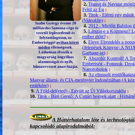
2.
Transit és Navstar mögöt
Felül az Ég
;
3.
Titok - Elérni egy másik
(Videoklip)
;
Szabó György évente 20
4.
2012 - Mielőtt Babilon 
milliárdos Sanoma-cége és
5.
Látszat-e a Kozmosz? Let
vezetői leplezetlenül és
ember előtt?
;
folytatólagosan, az
6.
Eleve Elrendelés a pop
Emberiséggel
nyíltan kiirtó
módon
ellenségesek.
(Jelenések Könyve; A NOX-
Láthatóan élvezik a
Garbage-ig)
;
magyarság öngyilkos
7.
Abszolút Kontroll! A Tró
alantasságát és nyílt,
Emberiség - Fotonok, Drog
bűnszervezeti anarchiáját.
Nanorobotok
;
8.
Az eltussolt repülőkatasz
Magyar állami- és CIA-merénylet Indonéziában (A köze
emlékére)
;
9.
A Föld-del(eted) - Együtt az Új Világkorszakba
;
10.
Titok - Bíró Gergő: A Csitári hegyek alatt - Hírhátt
A Háttérhatalom léte és technológiá
kapcsolódó alapirodalmából: