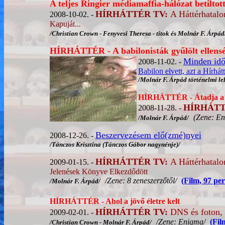
A teljes Ringier médiamaffia-hálózat betiltot
HÍRHÁTTÉR TV:
A Háttérhatal
2008-10-02. -
Kapuját...
/Christian Crown - Fenyvesi Theresa - titok és Molnár F. Árpád
HÍRHÁTTÉR - A babilonisták gyűlölt ellens
Minden idő
2008-11-02. -
Babilon elvett, azt a Hírhát
/Molnár F. Árpád történelmi lel
HÍRHÁTTÉR - Átadja a t
HÍRHÁTT
2008-11-28. -
(Zene: En
/Molnár F. Árpád/
Beszervezésem elő(zmé)nyei
2008-12-26. -
/Tánczos Krisztina (Tánczos Gábor nagynénje)/
HÍRHÁTTÉR TV:
A Háttérhatal
2009-01-15. -
Jelenések Könyve Elkezdődött
/Zene: 8 zeneszerzőtől/
(Film, 97 per
/Molnár F. Árpád/
HÍRHÁTTÉR - Ahol a jövő életre kelt
HÍRHÁTTÉR TV:
DNS és foton, 
2009-02-01. -
/Zene: Enigma/
(Fil
/Christian Crown - Molnár F. Árpád/