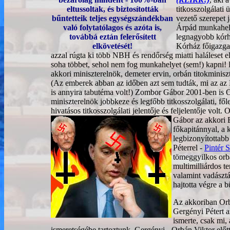
eltussoltak, és biztosították
titkosszolgálati
bűntetteik teljes egységszándékban
vezető szerepet 
való folytatólagos és azóta is,
Árpád munkahel
továbbá eztán felerősített
legnagyobb kór
elkövetését!
Kórház főigazga
azzal rúgta ki több NBH és rendőrség miatti haláleset 
soha többet, sehol nem fog munkahelyet (sem!) kapni! 
akkori miniszterelnök, demeter ervin, orbán titokminiszt
(Az emberek abban az időben azt sem tudták, mi az az 
is annyira tabutéma volt!) Zombor Gábor 2001-ben is 
miniszterelnök jobbkeze és legfőbb titkosszolgálati, fő
hivatásos titkosszolgálati jelentője és feljelentője volt.
O
Gábor az akkori 
főkapitánnyal, a
legbizonyítottabb
Péterrel -
Pintér 
tömeggyilkos orb
multimilliárdos te
valamint vadásztá
hajtotta végre a b
Az akkoriban Or
Gergényi Pétert 
ismerte, csak mi,
ismeretségébe tartoztunk. Gergényi - Orbán Viktor előt