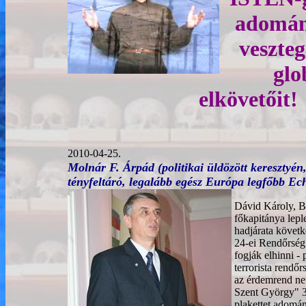
adomány
veszteg
glo
elkövetőit!
2010-04-25.
Molnár F. Árpád (politikai üldözött keresztyé
tényfeltáró, legalább egész Európa legfőbb Ec
Dávid Károly, B
főkapitánya lepl
hadjárata követk
24-ei Rendőrség
fogják elhinni - 
terrorista rendőr
az érdemrend ne
Szent György" 
plakettet adomán