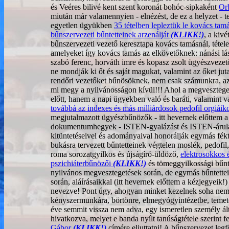
és Veéres bilivé kent szent koronát bohóc-sipkaként
Or
miután már valamennyien - elnézést, de ez a helyzet - t
egyetlen ügyükben
35 tételben lepleztük le kovács tamá
bűnszervezeti bűntetteinek arzenálját
(KLIKK!)
, a kiv
bűnszervezeti vezető keresztapa kovács tamásnál, tétele
amelyeket így kovács tamás az elkövetőknek: nánási lá
szabó ferenc, horváth imre és kopasz zsolt ügyészvezet
ne mondják ki őt és saját magukat, valamint az őket ju
rendőri vezetőket bűnösöknek, nem csak számunkra, az
mi megy a nyilvánosságon kívül!!! Ahol a megveszteg
előtt, hanem a napi ügyekben való és baráti, valamint 
továbbá az indexes és más milliárdosok pedofil orgiáik
megjutalmazott ügyészbűnözők - itt hevernek előttem a 
dokumentumhegyek - ISTEN-gyalázást és ISTEN-árulás
kitüntetéseivel és adományaival honorálják egymás fékt
bukásra tervezett bűntetteinek végtelen moslék, pedofil
roma sorozatgyilkos és újságíró-üldöző,
elektrosokkos 
pszichiáterbűnözői
(KLIKK!)
és tömeggyilkossági bűnt
nyilvános megvesztegetések során, de egymás bűntettei
során, aláírásaikkal (itt hevernek előttem a kézjegyeik!
nevezve! Pont úgy, ahogyan minket kezelnek soha nem l
kényszermunkára, börtönre, elmegyógyintézetbe, temetőb
éve semmit vissza nem adva, egy ismeretlen személy ált
hivatkozva, melyet e banda nyílt tanúságtétele szerint 
Gábor
(KLIKK!)
címére eljuttatni! A bűnszervezet le