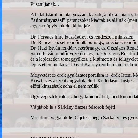
Pusztuljanak...
A halállistáról ne hiányozzanak azok, amik a határozatok
"
adományozási
"
parancsokat kiadták és aláírták (mert
egyszer úgyis mindenki tudja):
Dr. Forgács Imre igazságügyi és rendészeti miniszter,
Dr. Bencze József rendőr altábornagy, országos rendőr-
Dr. Házi István rendőr vezérőrnagy, az Országos Rend
Samu István rendőr vezérőrnagy, az Országos Rendőr-F
és a leplezetlen tömeggyilkos, a kitüntetett és felügye
leplezetlen bűntársa: Dávid Károly rendőr dandártábo
Megvetést és örök gyalázatot poraikra is, örök Isteni M
Krisztus és a szent angyalok előtt. Kínlódásuk füstje - 
előtti kínzatásuk soha el nem múlik.
Úgy végeztek róluk, ahogy kimondatott, mert kimondato
Vágjátok le a Sárkány összes felsorolt fejét!
Mondom: vágjátok le! Öljétek meg a Sárkányt, és győzz