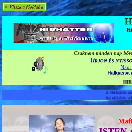
H
Hí
Csaknem minden nap bővül
!
ÍRJON ÉS NYISS
Napi 
Hallgassa 
HÍRHÁTTÉR MULTIMÉDIA - A világ
A Hírháttér pártfogóiból: Athenagorasz (ter
Az oldal és a Hírháttér (az Emberiség) bel
Maff
ISTEN-g