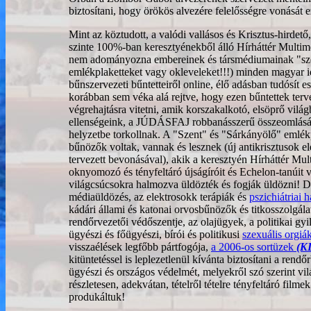
biztosítani, hogy örökös alvezére felelősségre vonását 
Mint az köztudott, a valódi vallásos és Krisztus-hirdet
szinte 100%-ban keresztyénekből álló Hírháttér Multim
nem adományozna embereinek és társmédiumainak "sz
emlékplaketteket vagy okleveleket!!!) minden magyar 
bűnszervezeti bűntetteiről online, élő adásban tudósít 
korábban sem véka alá rejtve, hogy ezen bűntettek terv
végrehajtásra vitetni, amik korszakalkotó, elsöprő vil
ellenségeink, a JÚDÁSFAJ robbanásszerű összeomlásáv
helyzetbe torkollnak. A "Szent" és "Sárkányölő" emlékp
bűnözők voltak, vannak és lesznek (új antikrisztusok ele
tervezett bevonásával), akik a keresztyén Hírháttér Mu
oknyomozó és tényfeltáró újságíróit és Echelon-tanúit 
világcsúcsokra halmozva üldözték és fogják üldözni! D
médiaüldözés, az elektrosokk terápiák és
pszichiátriai 
kádári állami és katonai orvosbűnözők és titkosszolgá
rendőrvezetői védőszentje, az olajügyek, a politikai gyi
ügyészi és főügyészi, bírói és politikusi
szexuális orgiá
visszaélések legfőbb pártfogója,
a 2006-os sortüzek
(K
kitüntetéssel is leplezetlenül kívánta biztosítani a ren
ügyészi és országos védelmét, melyekről szó szerint vi
részletesen, adekvátan, tételről tételre tényfeltáró filmek 
produkáltuk!