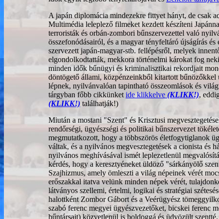
A japán diplomácia mindezekre fittyet hányt, de csak ad
Multimédia leleplező filmeket kezdett készíteni Japánna
terroristák és orbán-zombori bűnszervezettel való nyil
összefonódásairól, és a magyar tényfeltáró újságírás és
szervezett japán-magyar-stb. fellépésről, melyek innent
elgondolkodtatták, mekkora történelmi károkat fog neki
minden idők bűnügyi és kriminalisztikai rekordjait mon
döntögető állami, közpénzeinkből kitartott bűnözőkkel ü
lépnek, nyilvánvalóan tapintható összeomlások és vilá
tárgyban főbb cikkünket
ide klikkelve
(KLIKK!)
, eddi
(KLIKK!)
találhatják!)
Miután a mostani "Szent" és Krisztusi megvesztegetése
rendőrségi, ügyészségi és politikai bűnszervezet tökéle
megmutatkozott, hogy a többszörös életfogytiglanok üg
váltak, és a nyilvános megvesztegetések a cionista és h
nyilvános meghívásával ismét leplezetlenül megvalósítás
kérdés, hogy a keresztyéneket üldöző "sárkányölő szent
Szajhizmus, amely ömleszti a világ népeinek vérét m
erőszakkal itatva velünk minden népek vérét, tulajdonk
látványos szellemi, értelmi, logikai és stratégiai széte
halottként Zombor Gábort és a Veérügyész tömeggyilkos
szabó ferenc megyei ügyészvezetőket, bicskei ferenc me
bűntársait) közvetlenül is boldoggá és üdvözült szentt