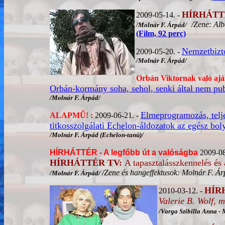
HÍRHÁTT
2009-05-14. -
/Zene: Alb
/Molnár F. Árpád/
(Film, 92 perc)
Nemzetbizto
2009-05-20. -
/Molnár F. Árpád/
Orbán Viktornak való aján
Orbán-kormány soha, sehol, senki által nem publ
/Molnár F. Árpád/
Elmeprogramozás, teljes
ALAPMŰ! :
2009-06-21. -
titkosszolgálati Echelon-áldozatok az egész bo
/Molnár F. Árpád (Echelon-tanú)/
HÍRHÁTTÉR - A legfőbb út a valóságba
2009-08
HÍRHÁTTÉR TV:
A tapasztalásszkennelés és 
/Zene és hangeffektusok: Molnár F. Ár
/Molnár F. Árpád/
HÍR
2010-03-12. -
Valerie B. Wolf, 
/
Varga Szibilla Anna
- 