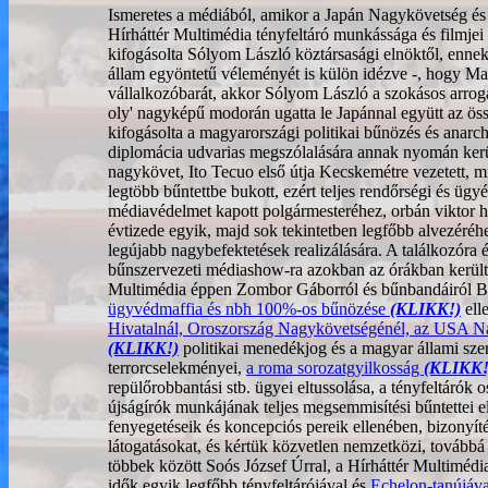
Ismeretes a médiából, amikor a Japán Nagykövetség és 
Hírháttér Multimédia tényfeltáró munkássága és filmjei
kifogásolta Sólyom László köztársasági elnöktől, ennek 
állam egyöntetű véleményét is külön idézve -, hogy 
vállalkozóbarát, akkor Sólyom László a szokásos arrog
oly' nagyképű modorán ugatta le Japánnal együtt az ös
kifogásolta a magyarországi politikai bűnözés és anarchi
diplomácia udvarias megszólalására annak nyomán kerül
nagykövet, Ito Tecuo első útja Kecskemétre vezetett, m
legtöbb bűntettbe bukott, ezért teljes rendőrségi és ügy
médiavédelmet kapott polgármesteréhez, orbán viktor h
évtizede egyik, majd sok tekintetben legfőbb alvezér
legújabb nagybefektetések realizálására. A találkozóra é
bűnszervezeti médiashow-ra azokban az órákban került 
Multimédia éppen Zombor Gáborról és bűnbandáiról B
ügyvédmaffia és nbh 100%-os bűnözése
(KLIKK!)
ell
Hivatalnál, Oroszország Nagykövetségénél, az USA N
(KLIKK!)
politikai menedékjog és a magyar állami sze
terrorcselekményei,
a roma sorozatgyilkosság
(KLIKK!
repülőrobbantási stb. ügyei eltussolása, a tényfeltárók o
újságírók munkájának teljes megsemmisítési bűntettei el
fenyegetéseik és koncepciós pereik ellenében, bizonyíté
látogatásokat, és kértük közvetlen nemzetközi, továbbá 
többek között Soós József Úrral, a Hírháttér Multiméd
idők egyik legfőbb tényfeltárójával és
Echelon-tanújáv