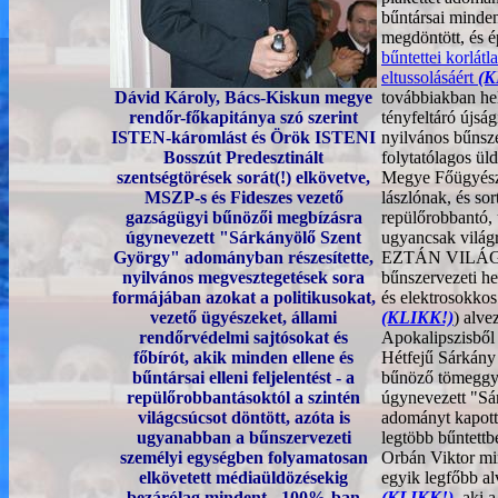
bűntársai minden
megdöntött, és 
bűntettei korlátl
eltussolásáért
(K
Dávid Károly, Bács-Kiskun megye
továbbiakban he
rendőr-főkapitánya szó szerint
tényfeltáró újsá
ISTEN-káromlást és Örök ISTENI
nyilvános bűnsz
Bosszút Predesztinált
folytatólagos ül
szentségtörések sorát(!) elkövetve,
Megye Főügyészs
MSZP-s és Fideszes vezető
lászlónak, és sor
gazságügyi bűnözői megbízásra
repülőrobbantó,
úgynevezett "Sárkányölő Szent
ugyancsak világ
György" adományban részesítette,
EZTÁN VILÁ
nyilvános megvesztegetések sora
bűnszervezeti he
formájában azokat a politikusokat,
és elektrosokkos
vezető ügyészeket, állami
(KLIKK!)
) alve
rendőrvédelmi sajtósokat és
Apokalipszisből 
főbírót, akik minden ellene és
Hétfejű Sárkány 
bűntársai elleni feljelentést - a
bűnöző tömeggy
repülőrobbantásoktól a szintén
úgynevezett "Sá
világcsúcsot döntött, azóta is
adományt kapott
ugyanabban a bűnszervezeti
legtöbb bűntettb
személyi egységben folyamatosan
Orbán Viktor mi
elkövetett médiaüldözésekig
egyik legfőbb a
bezárólag mindent - 100%-ban
(KLIKK!)
, aki 