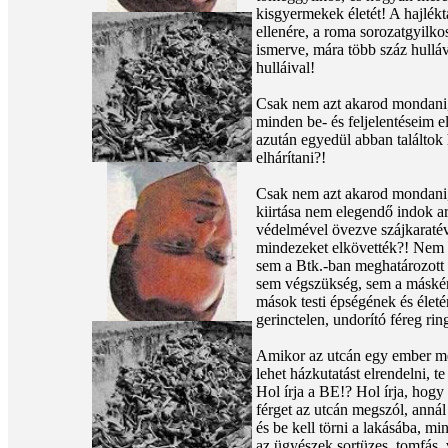
kisgyermekek életét! A hajlék
ellenére, a roma sorozatgyilkos
ismerve, mára több száz hulláv
hulláival!
Csak nem azt akarod mondani, 
minden be- és feljelentéseim el
azután egyedül abban találtok
elhárítani?!
Csak nem azt akarod mondani,
kiirtása nem elegendő indok a
védelmével övezve szájkaraté
mindezeket elkövették?! Nem i
sem a Btk.-ban meghatározott m
sem végszükség, sem a másként
mások testi épségének és élet
gerinctelen, undorító féreg ri
Amikor az utcán egy ember me
lehet házkutatást elrendelni, t
Hol írja a BE!? Hol írja, hog
férget az utcán megszól, annál
és be kell törni a lakásába, 
az ügyészek sortüzes, tomfás, 