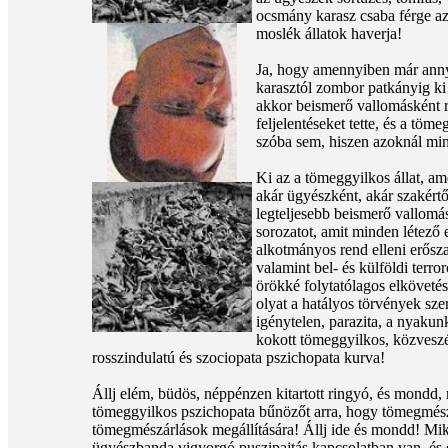
ocsmány karasz csaba férge az
moslék állatok haverja!
Ja, hogy amennyiben már anny
karasztól zombor patkányig ki 
akkor beismerő vallomásként rá
feljelentéseket tette, és a tö
szóba sem, hiszen azoknál mind
Ki az a tömeggyilkos állat, am
akár ügyészként, akár szakértő
legteljesebb beismerő vallomás
sorozatot, amit minden létező
alkotmányos rend elleni erősza
valamint bel- és külföldi ter
örökké folytatólagos elköveté
olyat a hatályos törvények szer
igénytelen, parazita, a nyakun
kokott tömeggyilkos, közveszé
rosszindulatú és szociopata pszichopata kurva!
Állj elém, büdös, néppénzen kitartott ringyó, és mondd, 
tömeggyilkos pszichopata bűnözőt arra, hogy tömegmészá
tömegmészárlások megállítására! Állj ide és mondd! Mik
ügyészbanda vigyorgó puszipajtás kapcsolatban van, é