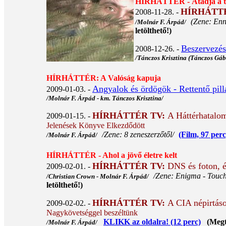
HÍRHÁTTÉR - Átadja a t
HÍRHÁTT
2008-11-28. -
(Zene: Enn
/Molnár F. Árpád/
letölthető!)
Beszervezé
2008-12-26. -
/Tánczos Krisztina (Tánczos Gáb
HÍRHÁTTÉR: A Valóság kapuja
Angyalok és ördögök - Rettentő pilla
2009-01-03. -
/Molnár F. Árpád - km. Tánczos Krisztina/
HÍRHÁTTÉR TV:
A Háttérhatalo
2009-01-15. -
Jelenések Könyve Elkezdődött
/Zene: 8 zeneszerzőtől/
(Film, 97 perc
/Molnár F. Árpád/
HÍRHÁTTÉR - Ahol a jövő életre kelt
HÍRHÁTTÉR TV:
DNS és foton, é
2009-02-01. -
/Zene: Enigma - Touch
/Christian Crown - Molnár F. Árpád/
letölthető!)
HÍRHÁTTÉR TV:
A CIA népirtáso
2009-02-02. -
Nagykövetséggel beszéltünk
KLIKK az oldalra! (12 perc)
(Megtek
/Molnár F. Árpád/