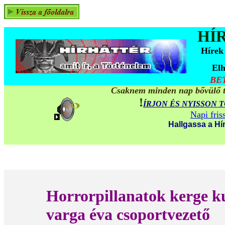
HÍ
Hírek
Elh
BE
Csaknem minden nap bővülő ta
!
ÍRJON ÉS NYISSON 
Napi fris
Hallgassa a Hí
Horrorpillanatok kerge k
varga éva csoportvezető