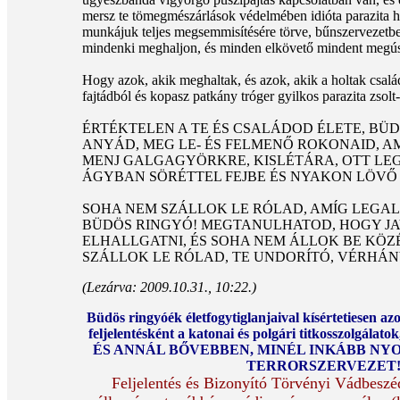
mersz te tömegmészárlások védelmében idióta parazita ha
munkájuk teljes megsemmisítésére törve, bűnszervezetben
mindenki meghaljon, és minden elkövető mindent megú
Hogy azok, akik meghaltak, és azok, akik a holtak család
fajtádból és kopasz patkány tróger gyilkos parazita zsolt
ÉRTÉKTELEN A TE ÉS CSALÁDOD ÉLETE, BÜD
ANYÁD, MEG LE- ÉS FELMENŐ ROKONAID, AM
MENJ GALGAGYÖRKRE, KISLÉTÁRA, OTT LE
ÁGYBAN SÖRÉTTEL FEJBE ÉS NYAKON LÖVŐ 
SOHA NEM SZÁLLOK LE RÓLAD, AMÍG LEGA
BÜDÖS RINGYÓ! MEGTANULHATOD, HOGY J
ELHALLGATNI, ÉS SOHA NEM ÁLLOK BE KÖ
SZÁLLOK LE RÓLAD, TE UNDORÍTÓ, VÉRHÁN
(Lezárva: 2009.10.31., 10:22.)
Büdös ringyóék életfogytiglanjaival kísértetiesen az
feljelentésként a katonai és polgári titkosszolgála
ÉS ANNÁL BŐVEBBEN, MINÉL INKÁBB NY
TERRORSZERVEZET! M
Feljelentés és Bizonyító Törvényi Vádbeszéd