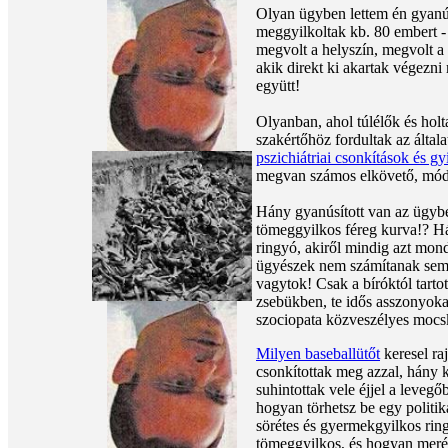
Olyan ügyben lettem én gyanú
meggyilkoltak kb. 80 embert 
megvolt a helyszín, megvolt a
akik direkt ki akartak végezni 
együtt!
Olyanban, ahol túlélők és hol
szakértőhöz fordultak az általa
pszichiátriai csonkítások és g
megvan számos elkövető, mód
Hány gyanúsított van az ügyb
tömeggyilkos féreg kurva!? Hány
ringyó, akiről mindig azt mon
ügyészek nem számítanak semm
vagytok! Csak a bíróktól tarto
zsebükben, te idős asszonyokat
szociopata közveszélyes mocs
Milyen baseballütőt
keresel ra
csonkítottak meg azzal, hány k
suhintottak vele éjjel a leveg
hogyan törhetsz be egy politik
sörétes és gyermekgyilkos rin
tömeggyilkos, és hogyan merés