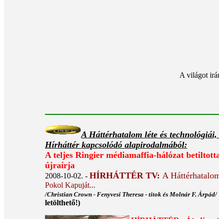
A világot ir
A Háttérhatalom léte és technológiái
Hírháttér kapcsolódó alapirodalmából:
A teljes Ringier médiamaffia-hálózat betiltott
újraírja
HÍRHÁTTÉR TV:
A Háttérhatalo
2008-10-02. -
Pokol Kapuját...
/Christian Crown - Fenyvesi Theresa - titok és Molnár F. Árpád/
letölthető!)