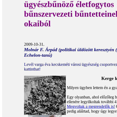
ügyészbűnöző életfogytos
bűnszervezeti bűntetteine
okaiból
2009-10-31.
Molnár F. Árpád (politikai üldözött keresztyén
Echelon-tanú)
Levél varga éva kecskeméti városi ügyészség csoportvez
kattinthat!
Kerge k
Milyen ügyben lettem én a gya
Egy olyanban, ahol előzőleg be
ellenére legyilkoltak további 
Megvoltak a megrendelők is!
Ő
pedig aláírtad, hogy úgy legye