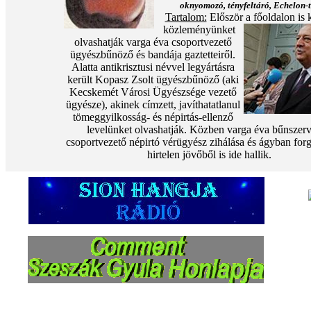
oknyomozó, tényfeltáró, Echelon-
Tartalom:
Először a főoldalon is 
közleményünket
olvashatják varga éva csoportvezető
ügyészbűnöző és bandája gaztetteiről.
Alatta antikrisztusi névvel legyártásra
került Kopasz Zsolt ügyészbűnöző (aki
Kecskemét Városi Ügyészsége vezető
ügyésze), akinek címzett, javíthatatlanul
tömeggyilkosság- és népirtás-ellenző
levelünket olvashatják. Közben varga éva bűnszerv
csoportvezető népirtó vérügyész zihálása és ágyban for
hirtelen jövőből is ide hallik.