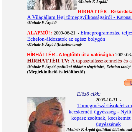
/Molnár F. Árpád/
HÍRHÁTTÉR - Rekordoka
A Világállam légi tömeggyilkosságairól -
Katonai-
/Molnár F. Árpád/
Elmeprogramozás, teljes 
ALAPMŰ! :
2009-06-21. -
Echelon-áldozatok az egész bolygón
/Molnár F. Árpád (Echelon-tanú)/
HÍRHÁTTÉR - A legfőbb út a valóságba
2009-08-
HÍRHÁTTÉR TV:
A tapasztalásszkennelés és a
/Molnár F. Árpád (politikai üldözött tényfeltáró, Echelon-tanú)
(Megtekinthető és letölthető!)
Előző cikk:
2009-10-31. -
Tömegmészárlásokért zih
kecskeméti ügyészség - Nyílt 
kopasz zsoltnak, kecskemét
ügyészének
/Molnár F. Árpád (politikai üldözött em