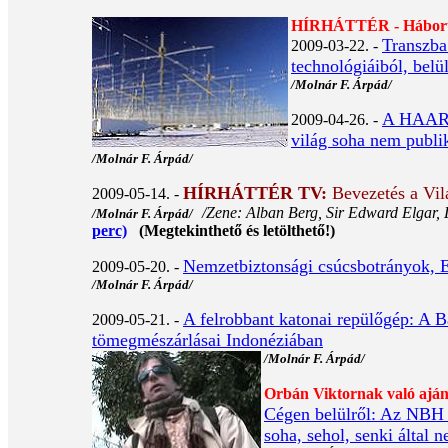
HÍRHÁTTÉR - Háború a
Transzba
2009-03-22. -
technológiáiból, belü
/Molnár F. Árpád/
A HAARP 
2009-04-26. -
világ soha nem publik
/Molnár F. Árpád/
HÍRHÁTTÉR TV
:
Bevezetés a Vil
2009-05-14. -
/Zene: Alban Berg, Sir Edward Elgar, 
/Molnár F. Árpád/
perc)
(Megtekinthető és letölthető!)
Nemzetbiztonsági csúcsbotrányok, Em
2009-05-20. -
/Molnár F. Árpád/
A felrobbant katonai repülőgép: A
2009-05-21. -
tömegmészárlásai Indonéziában
/Molnár F. Árpád/
Orbán Viktornak való ajánl
Cégen belülről: Az NBH 
soha, sehol, senki által 