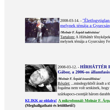
"Életfogytiglan
2008-03-14. -
melynek témája a Gyurcsány 
/Molnár F. Árpád tudósítása/
Tartalom:
A Hírháttér fényképek
melynek témája a Gyurcsány Feren
HÍRHÁTTÉR 
2008-03-12. -
Gábor, a 2006-os államfasis
/
Molnár F. Árpád összeállítása/
Részlet:
...mindegyikből áradt a t
fogalma nem volt senkinek, hogy m
szárkapocs-csontját három darabba t
KLIKK az oldalra!
A mikrofonnál: Molnár F. Árp
(Meghallgatható és letölthető!)