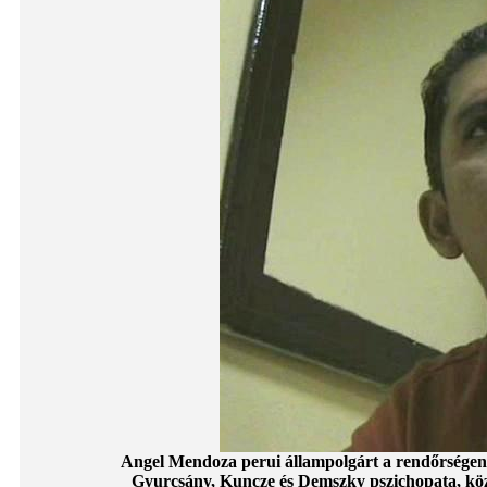
Angel Mendoza perui állampolgárt a rendőrségen
Gyurcsány, Kuncze és Demszky pszichopata, közv