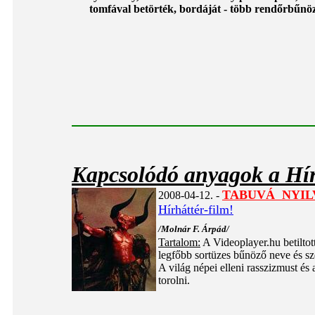
tomfával betörték, bordáját - több rendőrbűnöz
Kapcsolódó anyagok a Hír
TABUVÁ NYIL
2008-04-12. -
Hírháttér-film!
/Molnár F. Árpád/
Tartalom:
A Videoplayer.hu betiltott
legfőbb sortüzes bűnöző neve és sz
A világ népei elleni rasszizmust és 
torolni.