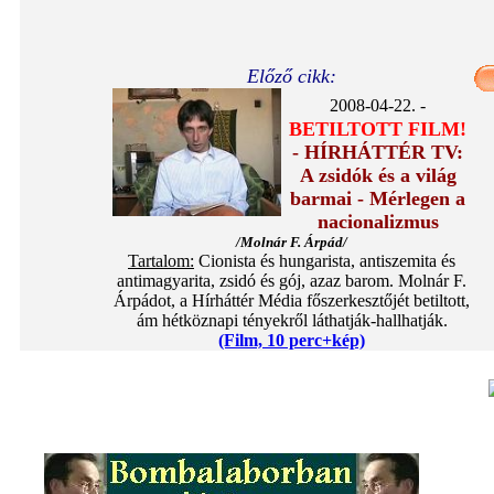
Előző cikk:
2008-04-22. -
BETILTOTT FILM!
- HÍRHÁTTÉR TV:
A zsidók és a világ
barmai - Mérlegen a
nacionalizmus
/Molnár F. Árpád/
Tartalom:
Cionista és hungarista, antiszemita és
antimagyarita, zsidó és gój, azaz barom. Molnár F.
Árpádot, a Hírháttér Média főszerkesztőjét betiltott,
ám hétköznapi tényekről láthatják-hallhatják.
(Film, 10 perc+kép)