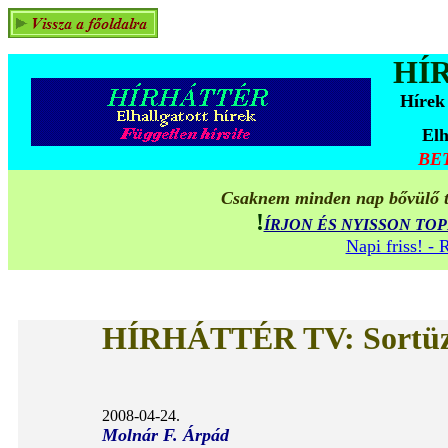
HÍ
Hírek
Elh
BE
Csaknem minden nap bővülő ta
!
ÍRJON ÉS NYISSON TO
Napi friss! -
HÍRHÁTTÉR TV
:
Sortüz
2008-04-24.
Molnár F. Árpád