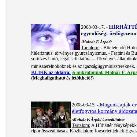
HÍRHÁTT
2008-03-17. -
egyenlőség: ördögszem
/
Molnár F. Árpád/
Tartalom:
- Büntetendő Holoc
hitlerizmus, törvényes gyurcsányizmus. - Frattini és Bus
sortüzes Unió, legális diktatúra. - Törvényes államtitok
miniszterelnököknek és az igazságügyminisztereknek. 
KLIKK az oldalra!
A mikrofonnál: Molnár F. Árp
(Meghallgatható és letölthető!)
Magunkfajták civ
2008-03-15. -
életfogytos kormány áldozata
/Molnár F. Árpád összeállítása/
Tartalom:
A Hírháttér fényképekke
riportösszeállítása a Közhatalom Jogsértettjeinek Egyes