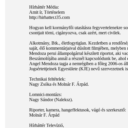
Hírháttér Média:
Amit ír, Történelem
http://hirhatter.t35.com
Hogyan kell kormányfői utasításra fegyvertelenekre so
csontjait törni, cigányozva, csak azért, mert civilek.
Alkotmány, Btk., életfogytiglan. Kezdetben a rendőrs
saját, élő kommentárjaival dúsított filmjében, melybe
Mendoza perui állampolgárral készített riportot, aki 
Beszámolójába annál a résznél kapcsolódunk be, ahol e
Angel Mendoza tagja a nemrégiben a főleg 2006-os álla
Jogsértettjeinek Egyesülete (KJE) nevű szervezetnek is
Technikai feltételek:
Nagy Zsóka és Molnár F. Árpád.
Lomnici-montázs:
Nagy Sándor (Naleksz).
Riporter, kamera, hangeffektusok, vágó és szerkesztő:
Molnár F. Árpád
Hírháttér Televízió,