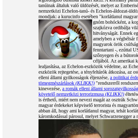
tanúinak általuk való üldözését, melyet az Emberis
nemzetközi Echelon-tanú- és Echelon-áldozat-üld
mondjak: a kurucinfo esetében "korlátlanul magyar"
gnóm bohócként, a kopo
szajkózva ordibálja vi
hitványságát. Ennek eg
amelyben a végbélsár f
magyarok örök csúfság
fenntartani -, ezúttal
szőnyegen és a bútorok
céljából.
Az amerikai k
lealjasítása, az Echelon-eszközök védelme, az Eche
eszközök rejtegetése, a tényfeltárók átkozása, az os
elleni állami gyilkosságok éljenzése,
a politikai ér
tömegmészárlások
(KLIKK!)
"rendszerről rendszer
kinevezése,
a romák elleni állami sorozatgyilkossá
követelő nemzetközi terrorizmusa
(KLIKK!)
élteté
is érthető, miért nem nevezi magát az osztrák Schw
magyar érdekeket képviselő terrorista és magyartö
abban áll, hogy ami korlátlanul magyar, tehát korlát
káromkodással párosul, melyet Schwarzenegger a ny