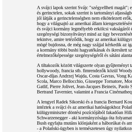
A svájci lapok szerint Svájc "szégyellheti magát";
és gerinctelen, sokak szerint is tartományi aljasságbó
jól látják a gerinctelenségben nem elkötelezett erő
hogy a világsajtó az amerikai állam kiengesztelésér
és svájci kormány legmélyebb erkölcsi vakságáról és
szegénységi bizonyítványt mind az ügy bevezetését
tekintve, amire tetéződik, hogy az amerikai külügy
mögé bujdosna, de még nagy szájjal kérkedik az ig
a kormány többi bushi hagyatékának és ikresített sz
értelmezőképessége szegénységéről és sátáni alanta
A tiltakozók között világszerte olyan gyűjteményt t
hollywoody, francia stb. fimrendezők közül Woody
Oscar-díjas Andrzej Wajda, Costa Gavras, Vong K
Scola, Marco Bellocchio, Giuseppe Tornatore, Mo
Gatlif, Pierre Jolivet, Jean-Jacques Beineix, Paolo 
Bertrand Tavernier, valamint a Francia Cinématheq
A lengyel Radek Sikorski és a francia Bernard Kou
intéztek a svájci és az amerikai hatóságokhoz Pola
külügyminiszter döntési pozíciójából fakadóan Hill
Schwarzenegger - aki kormányzósága óta folyamatos
Bush egyfajta mutáns klónjaként a háborúkat és amer
- a Polański-ügyben is természetesen úgy nyilatko