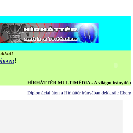
okkal!
!
MÁBAN!
HÍRHÁTTÉR MULTIMÉDIA - A világot irányító elmeuralmi Echel
Diplomáciai úton a Hírháttér irányában deklarált: Ebergényi Németh