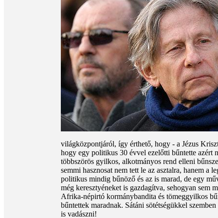
világközpontjáról, így érthető, hogy - a Jézus Kris
hogy egy politikus 30 évvel ezelőtti bűntette azért 
többszörös gyilkos, alkotmányos rend elleni bűnszer
semmi hasznosat nem tett le az asztalra, hanem a l
politikus mindig bűnöző és az is marad, de egy művé
még keresztyéneket is gazdagítva, sehogyan sem mér
Afrika-népirtó kormánybandita és tömeggyilkos bűn
bűntettek maradnak. Sátáni sötétségükkel szemben 
is vadászni!