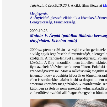
Tájékoztató (2009.10.26.):
A cikk filmváltozatát
id
Megjegyzés:
A tényfeltáró glosszát elküldtük a következő érinte
Lengyelország, Franciaország.
2009-10-23.
Molnár F. Árpád (politikai üldözött keresz
tényfeltáró, Echelon-tanú)
2009 szeptember 26-án - a svájci rezsim gerinctele
a világ egyik leghíresebb filmrendezőjét, a lengy
szolgálni. A francia-lengyel állampolgárságú Pola
közösült. A lány - mondták - nem állt ellen, tekinte
ilyet az eltelt 30 évben senki nem állított. Polański
szabadságvesztésre. Most a művészvilág meghívására
jellemző, hogy a bushista háborúk és tömegmészárl
ellen is sortüzekben aláíró bushista despota - nem m
amerikai kormány megbízásából - letartóztatták. Iz
különben az ítéletig nem engedték volna szabadláb
emberöltővel ezelőtti állítólagos és egyetlen bűntet