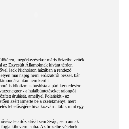
pülőtéren, megérkezésekor máris őrizetbe vették
al az Egyesült Államoknak kívánt térden
 nővel Jack Nicholson házában a rendező
 helyen mai napig nemi erőszakról beszél, bár
let kimondása után nem került
rális idiotizmus bushista alpári kérkedésére
arzenegger - a halálbüntetéseket rajongói
ített árulását, amellyel Polańskit - az
etően azért ismerte be a cselekményt, mert
tés lehetőségére hivatkozván - több, mint egy
művész letartóztatását sem Svájc, sem annak
ogja kiheverni soha. Az őrizetbe vételnek