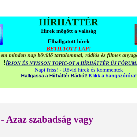
HÍRHÁTTÉR
Hírek mögött a valóság
Elhallgatott hírek
BETILTOTT LAP!
em minden nap bővülő tartalommal, rádiós és filmes anyag
!
ÍRJON ÉS NYISSON TOPIC-OT A HÍRHÁTTÉR ÚJ FÓRU
Napi friss! - Rövid hírek és kommentek
Hallgassa a Hírháttér Rádiót!
Klikk a hangszóróra!
- Azaz szabadság vagy