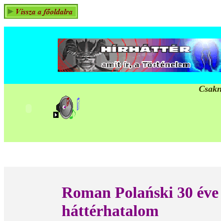
Csakn
Roman Polański 30 éve 
háttér
hatalom