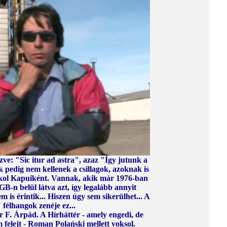
ézve: "Sic itur ad astra", azaz "Így jutunk a
k pedig nem kellenek a csillagok, azoknak is
okol Kapuiként. Vannak, akik már 1976-ban
GB-n belül látva azt, így legalább annyit
em is érintik... Hiszen úgy sem sikerülhet... A
félhangok zenéje ez...
r F. Árpád. A Hírháttér - amely engedi, de
 felejt - Roman Polański mellett voksol.