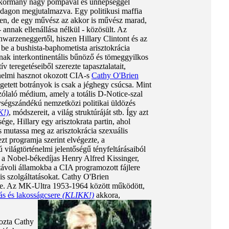
ai kormány nagy pompával és ünnepséggel
zdagon megjutalmazva. Egy politikusi maffia
ében, de egy művész az akkor is művész marad,
- annak ellenállása nélkül - közösült. Az
arzeneggertől, hiszen Hillary Clintont és az
e a bushista-baphometista arisztokrácia
inak interkontinentális bűnöző és tömeggyilkos
teregetéseiből szerezte tapasztalatait,
énelmi hasznot okozott CIA-s
Cathy O'Brien
getett botrányok is csak a jéghegy csúcsa. Mint
ólaló médium, amely a totális D-Notice-szal
gységszándékú nemzetközi politikai üldözés
K!)
, módszereit, a világ struktúráját stb. Így azt
ége, Hillary egy arisztokrata partin, ahol
és mutassa meg az arisztokrácia szexuális
zt programja szerint elvégezte, a
 világtörténelmi jelentőségű tényfeltárásaiból
 a Nobel-békedíjas Henry Alfred Kissinger,
távoli államokba a CIA programozott fájlere
is szolgáltatásokat. Cathy O'Brien
gre. Az MK-Ultra 1953-1964 között működött,
zás és lakosságcsere
(KLIKK!)
akkora,
mozta Cathy