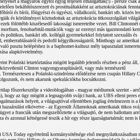
- melyeket a magyarok egytől egyig teljesen elhallgattak(!) - persze csak 
lelően bekábítószerezett és prostituáltakként az arisztokráciának fennta
bírói és bírói, főügyészi és ügyészi, vállalkozói, bankári stb. közös le
iák és körülményei köztudottak az arisztokrácia titkosszolgálati világ
ezek fölöttébb kiszélesedő lakossági ismereteibe vezet. Bill Clintonnét
olon morfium, fenobarbitál-mutációk vagy az ezernyi más igazmondató ke
s politikus, bankári stb. kollégái gyermekekkel folytatott szexuális és
ól, emberrablásairól és pedofil kéjgyilkosságairól. Minthogy az amerika
való puszta belépéshez is a baphomet-kultusz mély tapasztalati ismerete
ozása alapkövetelmény.
rint Polański letartóztatása mögött legalább jelentős részben a pénz áll, 
közvetlenül Clinton vagyongyarapításáról, vagy más természetű
. Természetesen a Polański-szindróma előidézése nem csupán Hillary C
 dolgozunk, és nem akarunk spekulációkba bocsátkozni.
ilap főszerkesztője a videoblogjában - magyar médiumok szerint - arró
jává), hogy az ügy mögött a legnagyobb svájci bank, az UBS elleni peres e
ogalmazások helyett, a világsajtóval ellentétben jogilag értelmezem is a 
t hazaárulást elkövetve - az Egyesült Államoknak amerikaiak titkos svá
gyet a franciák után megszellőztette a világsajtó, de nem hallottam arr
 és azonnal kétségessé teszik a hír egy része igazságtartalmát; nem is
kai USA Today egyértelmű kormánysötétsége első megnyilatkozásaiban 
lapja nem látja Hillary és az Obama-kormány bafometimádatát és a vilá