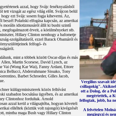
 egyetértenek azzal, hogy Svájc fenéknyalásból
l tett vizsgát az egész világ előtt. Svájcon belül
k, hogy ezt Svájc sosem fogja kiheverni. Az,
ől beszél Polański elfogása kapcsán, az amerikai
 morális idiotizmusáról állít ki bushi szintű
, megfogalmazott érveit, a körülményeket stb.
miniszter, Hillary Clinton nemhogy a bafometje
azság-szolgáltatásról, ezzel Barack Obamáról és
örnyszülöttjeinek felfogó- és
sságáról.
alálunk, mint a többek között Oscar-díjas és más
 Allen, Martin Scorsese, David Lynch, az
ar Vai (Wong Kar Wai), Fanny Ardant, Ettore
nica Bellucci, Abderrahmane Sissako, Tony
Sorrentino, Barbet Schroeder, Gilles Jacob,
ue.
Vergilius szavait id
csillagokig". Akikne
chner külügyminiszterek közös felhívást
ott a Dolog, de a P
ński szabadon bocsátása ügyében, és az amerikai
megértették, a K
ary Clintonhoz fordultak. Arnold
felfogtak, jobb, ha n
an azzal kerül a világsajtóba, hogyan követeli
ikai elítéltek (köztük volt rajongói) kivégzését
A felvételen Molná
zott, mintha maga Bush vagy Hillary Clinton
megjegyzi és nem