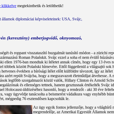
e klikkelve
megtekinthetik és letölthetik!
tt államok diplomáciai képviseleteinek: USA, Svájc,
tyén (keresztény) emberjogvédő, oknyomozó,
nségét és roppant visszataszító buzgalmát tanúsító módon - a zürichi re
el származású Roman Polańskit. Svájc ezzel a soha el nem évülő húzásáv
ński ellen 1976-ban mondtak ki ítéletet annak címén, hogy egy 13 éves
ttel többek között Polański hírnevére. Ettől függetlenül a világsajtó sok
 a hetvenes években a bírósági ítélet előtt külföldre távozott, így az íté
 azért repült Svájcba, hogy a megszavazott életműdíjat átvehesse. A mo
ások legfőbb szorgalmazói közül valók, Hillary Clinton és Arnold Schw
egalázónak és ellenséges tettnek, hanem gesztusnak értékelték Svájc időz
rael Holocaust-üldözéséhez hasonló, hogy a rendezőt - aki 30 éve felteh
ra, vagy ügyvédje tanácsolta a beismerést vádalkura vagy enyhébb bünte
tért, mégpedig 76 esztendősen kapcsolták le.
Az ügy egyik fontos jellemzője, hogy a világhírű 
megrendelője, az Amerikai Egyesült Államok nem f