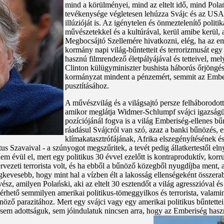
mind a körülményei, mind az eltelt idő, mind Pola
tevékenysége végletesen lehúzza Svájc és az USA 
illúzióját is. Az igénytelen és önmeztelenítő poli
művészetekkel és a kultúrával, kerül amibe kerül, 
Megbocsájtó Szellemére hivatkozni, elég, ha az em
kormány napi világ-bűntetteit és terrorizmusát e
hasznú filmrendező életpályájával és tetteivel, m
Clinton külügyminiszter bushista háborús őrjöngé
kormányzat mindent a pénzemért, semmit az Emberi
pusztításához.
A művészvilág és a világsajtó persze felháborodott
amikor meglátja Widmer-Schlumpf svájci igazságü
pozíciójánál fogva is a világ Emberiség-ellenes b
ráadásul Svájcról van szó, azaz a banki bűnözés, e
klímakatasztrófájának, Afrika elszegényítésének és
ztus Szavaival - a szúnyogot megszűritek, a tevét pedig állatkertestől el
nem évül el, mert egy politikus 30 évvel ezelőtt is kontraproduktív, kor
vezeti terrorista volt, és ha ebből a bűnöző közegből nyugdíjba ment, az
egkevesebb, hogy mint hal a vízben élt a lakosság ellenségeként összer
sz, amilyen Polański, aki az eltelt 30 esztendőt a világ agresszióval és
hető semmilyen amerikai politikus-tömeggyilkos és terrorista, valamint
öző parazitához. Mert egy svájci vagy egy amerikai politikus bűntette
sem adottságuk, sem jóindulatuk nincsen arra, hogy az Emberiség haszná