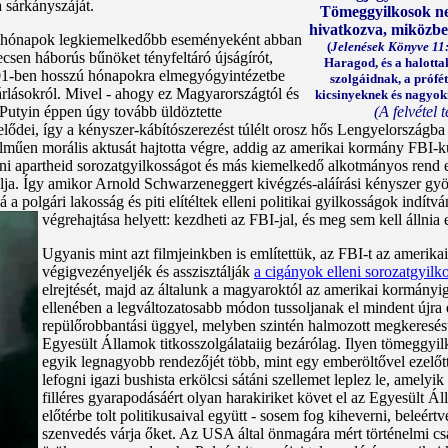
 sárkányszáját.
Tömeggyilkosok ne
hivatkozva, miközben 
bi hónapok legkiemelkedőbb eseményeként abban
(
Jelenések Könyve 11:
ecsen háborús bűnöket tényfeltáró újságírót,
Haragod, és a halottak
001-ben hosszú hónapokra elmegyógyintézetbe
szolgáidnak, a prófét
zárlásokról. Mivel - ahogy ez Magyarországtól és
kicsinyeknek és nagyokna
utyin éppen úgy tovább üldöztette
(A felvétel 
elődei, így a kényszer-kábítószerezést túlélt orosz hős Lengyelországb
műen morális aktusát hajtotta végre, addig az amerikai kormány FBI-kül
eni apartheid sorozatgyilkosságot és más kiemelkedő alkotmányos rend 
ja. Így amikor Arnold Schwarzeneggert kivégzés-aláírási kényszer gyötri
a polgári lakosság és piti elítéltek elleni politikai gyilkosságok indít
végrehajtása helyett: kezdheti az FBI-jal, és meg sem kell állni
Ugyanis mint azt filmjeinkben is említettük, az FBI-t az amerik
végigvezényeljék és asszisztálják
a cigányok elleni sorozatgyil
elrejtését, majd az általunk a magyaroktól az amerikai kormányi
ellenében a legváltozatosabb módon tussoljanak el mindent újra 
repülőrobbantási üggyel, melyben szintén halmozott megkeresés
Egyesült Államok titkosszolgálataiig bezárólag. Ilyen tömeggyilk
egyik legnagyobb rendezőjét több, mint egy emberöltővel ezelőt
lefogni igazi bushista erkölcsi sátáni szellemet leplez le, amelyi
filléres gyarapodásáért olyan harakiriket követ el az Egyesült Ál
előtérbe tolt politikusaival együtt - sosem fog kiheverni, beleért
szenvedés várja őket. Az USA által önmagára mért történelmi cs