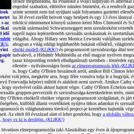
örökre megmaradna, ha Polańskit a svájci talpnyaló és amerik
engedné szabadon, eltörölve minden büntetést, és a rendezőt ga
tások
szinte semmit nem tud nyújtani saját folyamatos gaztettei ellen
netet
ha 30 évvel ezelőtt beivott vagy betépett és egy 13 éves lánnyal 
 s az
erkölcsi minimumot könnyű számon kérni Miss Clintontól és Schw
rikai
osztrák származású Schwarzeneggert nem szenátorként vezették b
d idő
napról napra leplezetlenebb szexuális szokásainak és szertartása
nfelé
világába. Ahogy Hillary sem Monica Lewinski valójában szelektív 
KK!)
,
ahogyan a világ eddigi legláthatóbb bukását előidéző, világtört
erint
elnöki modell
(KLIKK!)
és programozott szexrabszolga által tere
 papír
tudvalevő, a Hírháttér Multimédia az első magyar nyelven megsz
eg.
(azaz központilag rendelt elhallgatással) szemben - tömérdek e
ellenére - nyilvánosságra hozta
az elmeprogramozás létét
(KLIK
is, hogy Cathy O'Brien beszámolt arról, amikor Bill Clinton feles
ként volt jelen, megkérte arra, hogy félre vonulva tolja le a bugyiját, 
arvú Fenevadja képére) műtött és alakított nemi szervét. Amikor Cathy e
 hogy nyelvével orális aktust hajtott végre. Cathy O'Brien Echelon-tanú
szexuális gruppen-perverziók és szexrabszolga-kereskedelem terén, mint
 O'Brien elnökről elnökre végezte programozott szolgálatait, és járt 
nőségében, külföldi állami vezetőknek nyújtva titkos adatokat és szexuál
amozói és világhatalomra törekvő project-je keretében hajtották vé
eit. Az eltelt fél évszázad alatt el lehet gondolni, hogy
a globális válto
k, hogy ez ki is derüljön.
(KLIKK!)
IA hivatásos elmeprogramozója (aki Alaszkában egy éven át újraprogra