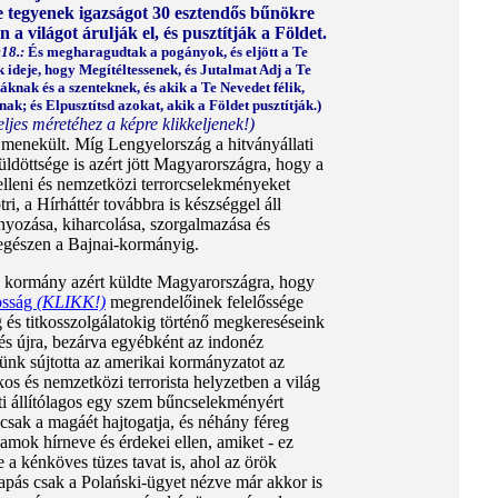
 tegyenek igazságot 30 esztendős bűnökre
a világot árulják el, és pusztítják a Földet.
18.:
És megharagudtak a pogányok, és eljött a Te
 ideje, hogy Megítéltessenek, és Jutalmat Adj a Te
áknak és a szenteknek, és akik a Te Nevedet félik,
k; és Elpusztítsd azokat, akik a Földet pusztítják.)
teljes méretéhez a képre klikkeljenek!)
a menekült. Míg Lengyelország a hitványállati
döttsége is azért jött Magyarországra, hogy a
elleni és nemzetközi terrorcselekményeket
, a Hírháttér továbbra is készséggel áll
ványozása, kiharcolása, szorgalmazása és
a egészen a Bajnai-kormányig.
ai kormány azért küldte Magyarországra, hogy
kosság
(KLIKK!)
megrendelőinek felelőssége
g és titkosszolgálatokig történő megkereséseink
és újra, bezárva egyébként az indonéz
ünk sújtotta az amerikai kormányzatot az
os és nemzetközi terrorista helyzetben a világ
ti állítólagos egy szem bűncselekményért
k csak a magáét hajtogatja, és néhány féreg
lamok hírneve és érdekei ellen, amiket - ez
ve a kénköves tüzes tavat is, ahol az örök
apás csak a Polański-ügyet nézve már akkor is