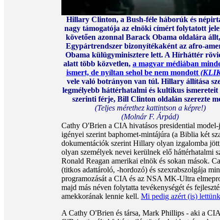
Hillary Clinton, a Bush-féle háborúk és népir
nagy támogatója az elnöki címért folytatott jele
követően azonnal Barack Obama oldalára állt,
Egypártrendszer bizonyítékaként az afro-ame
Obama külügyminisztere lett. A Hírháttér rövi
alatt több közvetlen,
a magyar médiában minde
ismert, de nyíltan sehol be nem mondott
(KLI
vele való botrányon van túl. Hillary állítása sz
legmélyebb háttérhatalmi és kultikus ismereteit
szerinti férje, Bill Clinton oldalán szerezte m
(Teljes mérethez kattintson a képre!)
(Molnár F. Árpád)
Cathy O'Brien a CIA hivatásos presidential model-je
igényei szerint baphomet-mintájúra (a Biblia két sz
dokumentációk szerint Hillary olyan izgalomba jött,
olyan személyek nevei kerülnek elő háttérhatalmi 
Ronald Reagan amerikai elnök és sokan mások. Cathy
(titkos adattároló, -hordozó) és szexrabszolgája mi
programozását a CIA és az NSA MK-Ultra elmeprogr
majd más néven folytatta tevékenységét és fejlesztés
amekkorának lennie kell.
Mi pedig azért (is) lettün
A Cathy O'Brien és társa, Mark Phillips - aki a C