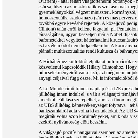
O'Brient) - által feltárt világtörténelmi botrányok 
csúcsa, hiszen az arisztokratikus szokásoknak megfe
gyermeklányokkal végzett miniszteri, kormányzói, fő
homoszexuális, szado-mazo (s/m) és más perverz org
továbbá egyre kevésbé rejtettek. A közeljövő pedig 
Clintont) talán erről kellene faggatni, pl. Pentat
társaságában, ugyan beszéljen már a Nobel-díjasok é
bafometekkel vegyített háttérhatalmi kiruccanásair
ezt az életmódot nem tudja elkerülni. A kormányba 
plántált multiszexualitás rendi kultusza és bálvány
A Hírháttérhez külföldről eljuttatott információk sze
közvetlenül kapcsolódik Hillary Clintonhoz. Hogy 
bűncselekményeiről van-e szó, azt még nem tudjuk
anyagi céljaival függ össze. Mi is információkból
A Le Monde című francia napilap és a L'Express het
(állítólag innen indult el, s vált a világsajtó témá
amerikai leállítása szerepelhet, ahol - a finom megf
az UBS állítólag kémtevékenységet folytatva - tehá
bankszámláiról adta volna ki az adatokat. Az UBS-ü
megírták volna azon körülményeket, amik oda-vissza
ezekről nyilvánosság előtt beszélni.
A világsajtó pozitív hangjaival szemben az ameri
legördögibb bushista időket idézi. A kormány párt