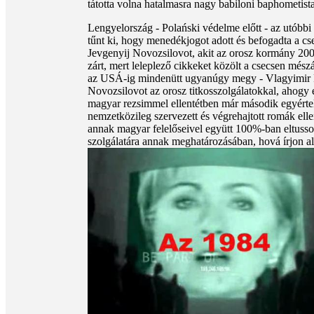
tátotta volna hatalmasra nagy babiloni baphometista
Lengyelország - Polański védelme előtt - az utób
tűnt ki, hogy menedékjogot adott és befogadta a cs
Jevgenyij Novozsilovot, akit az orosz kormány 2
zárt, mert leleplező cikkeket közölt a csecsen més
az USÁ-ig mindenütt ugyanúgy megy - Vlagyimir P
Novozsilovot az orosz titkosszolgálatokkal, ahogy 
magyar rezsimmel ellentétben már második egyértel
nemzetközileg szervezett és végrehajtott romák ell
annak magyar felelőseivel együtt 100%-ban eltussol
szolgálatára annak meghatározásában, hová írjon alá 