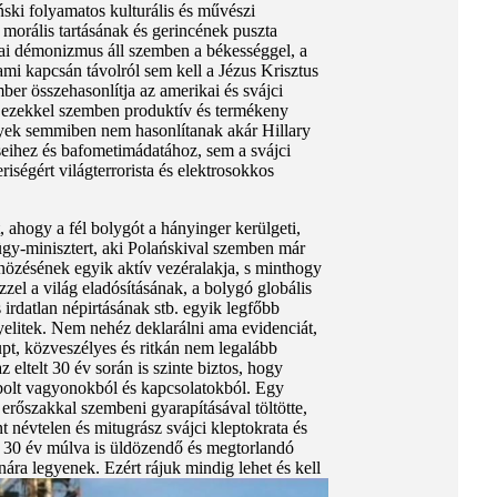
ński folyamatos kulturális és művészi
morális tartásának és gerincének puszta
tikai démonizmus áll szemben a békességgel, a
ami kapcsán távolról sem kell a Jézus Krisztus
ber összehasonlítja az amerikai és svájci
gy ezekkel szemben produktív és termékeny
elyek semmiben nem hasonlítanak akár Hillary
seihez és bafometimádatához, sem a svájci
ségért világterrorista és elektrosokkos
, ahogy a fél bolygót a hányinger kerülgeti,
gy-minisztert, aki Polańskival szemben már
űnözésének egyik aktív vezéralakja, s minthogy
zzel a világ eladósításának, a bolygó globális
 irdatlan népirtásának stb. egyik legfőbb
nyelitek. Nem nehéz deklarálni ama evidenciát,
rupt, közveszélyes és ritkán nem legalább
 eltelt 30 év során is szinte biztos, hogy
abolt vagyonokból és kapcsolatokból. Egy
 erőszakkal szembeni gyarapításával töltötte,
 névtelen és mitugrász svájci kleptokrata és
i 30 év múlva is üldözendő és megtorlandó
ra legyenek. Ezért rájuk mindig lehet és kell