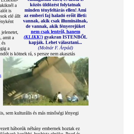
közös üldözést folytatnak
akiknél a
minden tényfeltárás ellen! Ami
alót is
az emberi faj haladó erőit illeti:
ok elé állt
vannak, akik csak illuminálnak,
ényként
de vannak, akik fényerejüket
nem csak lentről, hanem
jelenetet,
(KLIKK!)
gyakran ISTENBŐL
, amit a
kapják. Lehet választani...
 és
(Molnár F. Árpád)
gig a
dőt is kötnek rá, s persze nem akasztás
s
s, sem kulturális és más minőségi lényegi
rvezett háborúk néhány embernek hoztak ez
lágbank korábbi, bushista elnöke, Pearl és