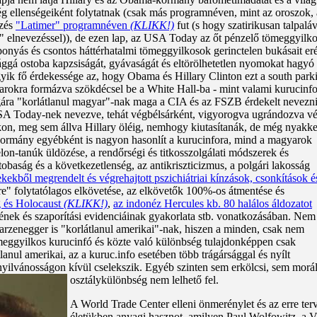
ég ellenségeiként folytatnak (csak más programnéven, mint az oroszok, 
özés
"Latimer" programnéven
(KLIKK!)
fut (s hogy szatirikusan talpaláv
 elnevezéssel)), de ezen lap, az USA Today az őt pénzelő tömeggyilkos
nyás és csontos háttérhatalmi tömeggyilkosok gerinctelen bukásait er
lággá ostoba kapzsiságát, gyávaságát és eltörölhetetlen nyomokat hagyó
yik fő érdekessége az, hogy Obama és Hillary Clinton ezt a south parki 
arokra formázva szökdécsel be a White Hall-ba - mint valami kurucinfo
ára "korlátlanul magyar"-nak maga a CIA és az FSZB érdekelt nevezni
 USA Today-nek nevezve, tehát végbélsárként, vigyorogva ugrándozva vé
on, meg sem állva Hillary öléig, nemhogy kiutasítanák, de még nyakken
ormány egyébként is nagyon hasonlít a kurucinfora, mind a magyarok
lon-tanúk üldözése, a rendőrségi és titkosszolgálati módszerek és
tobaság és a következetlenség, az antikriszticizmus, a polgári lakosság
dekekből megrendelt és végrehajtott pszichiátriai kínzások, csonkítások é
re" folytatólagos elkövetése, az elkövetők 100%-os átmentése és
g és Holocaust
(KLIKK!)
,
az indonéz Hercules kb. 80 halálos áldozatot
sének és szaporítási evidenciáinak gyakorlata stb. vonatkozásában. Nem
arzenegger is "korlátlanul amerikai"-nak, hiszen a minden, csak nem
meggyilkos kurucinfó és közte való különbség tulajdonképpen csak
lanul amerikai, az a kuruc.info esetében több trágársággal és nyílt
ilvánosságon kívül cselekszik. Egyéb szinten sem erkölcsi, sem moráli
osztálykülönbség nem lelhető fel.
A World Trade Center elleni önmerénylet és az erre te
életükben anyagi hasznot, amilyen Paul Wolfowitz, a Vi