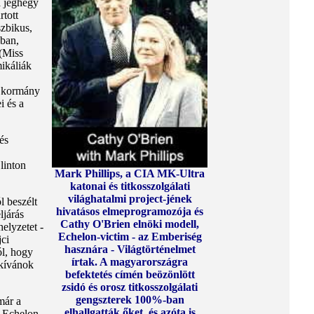
a jéghegy
rtott
szbikus,
ában,
 (Miss
mikáliák
i kormány
i és a
és
linton
Mark Phillips, a CIA MK-Ultra
katonai és titkosszolgálati
világhatalmi project-jének
l beszélt
hivatásos elmeprogramozója és
ljárás
Cathy O'Brien elnöki modell,
helyzetet -
Echelon-victim - az Emberiség
jci
hasznára - Világtörténelmet
ól, hogy
írtak. A magyarországra
 kívánok
befektetés címén beözönlött
zsidó és orosz titkosszolgálati
gengszterek 100%-ban
már a
elhallgatták őket, és azóta is
g Echelon-