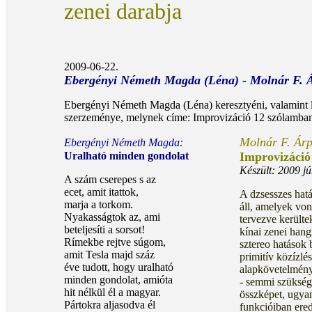
zenei darabja
2009-06-22.
Ebergényi Németh Magda (Léna) - Molnár F. 
Ebergényi Németh Magda (Léna) keresztyéni, valamint l
szerzeménye, melynek címe: Improvizáció 12 szólamban
Molnár F. Ár
Ebergényi Németh Magda:
Uralható minden gondolat
Improvizáció
Készült: 2009 jú
A szám cserepes s az
ecet, amit itattok,
A dzsesszes hatá
marja a torkom.
áll, amelyek von
Nyakasságtok az, ami
tervezve kerülte
beteljesíti a sorsot!
kínai zenei hang
Rímekbe rejtve súgom,
sztereo hatások
amit Tesla majd száz
primitív közízlé
éve tudott, hogy uralható
alapkövetelmény
minden gondolat, amióta
- semmi szükségé
hit nélkül él a magyar.
összképet, ugya
Pártokra aljasodva él
funkcióiban ere