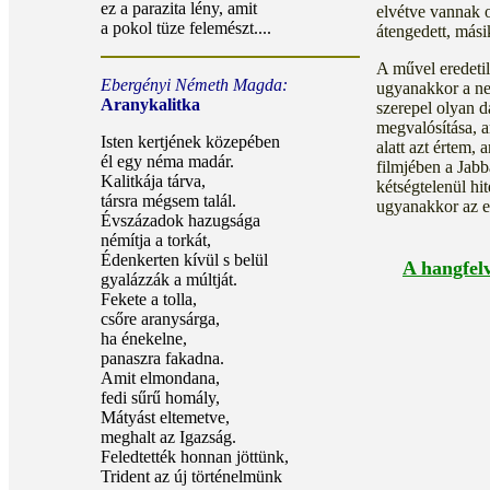
ez a parazita lény, amit
elvétve vannak 
a pokol tüze felemészt....
átengedett, mási
A művel eredetil
Ebergényi Németh Magda:
ugyanakkor a ne
Aranykalitka
szerepel olyan d
megvalósítása, a
Isten kertjének közepében
alatt azt értem, 
él egy néma madár.
filmjében a Jab
Kalitkája tárva,
kétségtelenül hit
társra mégsem talál.
ugyanakkor az e
Évszázadok hazugsága
némítja a torkát,
Édenkerten kívül s belül
A hangfelv
gyalázzák a múltját.
Fekete a tolla,
csőre aranysárga,
ha énekelne,
panaszra fakadna.
Amit elmondana,
fedi sűrű homály,
Mátyást eltemetve,
meghalt az Igazság.
Feledtették honnan jöttünk,
Trident az új történelmünk