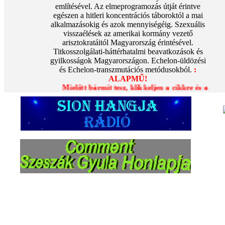
említésével. Az elmeprogramozás útját érintve
egészen a hitleri koncentrációs táboroktól a mai
alkalmazásokig és azok mennyiségéig. Szexuális
visszaélések az amerikai kormány vezető
arisztokratáitól Magyarország érintésével.
Titkosszolgálati-háttérhatalmi beavatkozások és
gyilkosságok Magyarországon. Echelon-üldözési
és Echelon-transzmutációs metódusokból.
:
ALAPMŰ!
Mielőtt bármit tesz, klikkeljen a cikkre és a saját érd