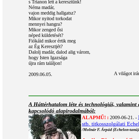
s Trianon lett a keresztünk!
Néma madár,
vajon meddig hallgatsz?
Mikor nyitod torkodat
mennyei hangra?
Mikor zenged ősi
néped küldetését?
Fiókáid mikor értik meg
az Ég Keresztjét?
Dalolj madár, dalod alig várom,
hogy Isten Igazsága
újra rám találjon!
A világot ir
2009.06.05.
A Háttérhatalom léte és technológiái, valamint
kapcsolódó alapirodalmából:
ALAPMŰ! :
2009-06-21. -
stb. titkosszolgálati Ech
/Molnár F. Árpád (Echelon-tanú)