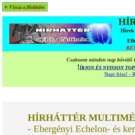
HÍ
Hírek
Elh
BE
Csaknem minden nap bővülő ta
!
ÍRJON ÉS NYISSON TO
Napi friss! -
HÍRHÁTTÉR MULTIMÉ
- Ebergényi Echelon- és ke