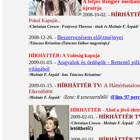
A teljes Ringier médiama
újraírja
HÍRHÁTTÉ
2008-10-02. -
Pokol Kapuját...
/Christian Crown - Fenyvesi Theresa - titok és Molnár F. Árpád/
Beszervezésem elő(zmé)nyei
2008-12-26. -
/Tánczos Krisztina (Tánczos Gábor nagynénje)/
HÍRHÁTTÉR: A Valóság kapuja
Angyalok és ördögök - Rettentő pilla
2009-01-03. -
világából
/Molnár F. Árpád - km. Tánczos Krisztina/
HÍRHÁTTÉR TV:
A Háttérhatalo
2009-01-15. -
Elkezdődött
/Zene: 8 zeneszerzőtől/
(Film, 97 perc
/Molnár F. Árpád/
HÍRHÁTTÉR - Ahol a jövő életre
HÍRHÁTTÉR T
2009-02-01. -
/
/Christian Crown - Molnár F. Árpád/
letölthető!)
HÍRHÁTTÉR T
2009-02-02. -