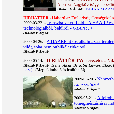
Amerikai Nagykövetséggel beszél
KLIKK az oldalr
/Molnár F. Árpád/
HÍRHÁTTÉR - Háború az Emberiség ellenségeivel 
Transzba vetett Föld - A HAARP és a
2009-03-22. -
technológiáiból, belülről -
(ALAPMŰ)
/Molnár F. Árpád/
A HAARP titkos alkalmazási területe
2009-04-26. -
világ soha nem publikált titkaiból
/Molnár F. Árpád/
HÍRHÁTTÉR TV
:
Bevezetés a Vil
2009-05-14. -
/Zene: Alban Berg, Sir Edward Elgar, 
/Molnár F. Árpád/
perc)
(Megtekinthető és letölthető!)
Nemzetbi
2009-05-20. -
Kulisszatitkok
/Molnár F. Árpád/
A felrob
2009-05-21. -
tömegmészárlásai In
/Molnár F. Árpád/