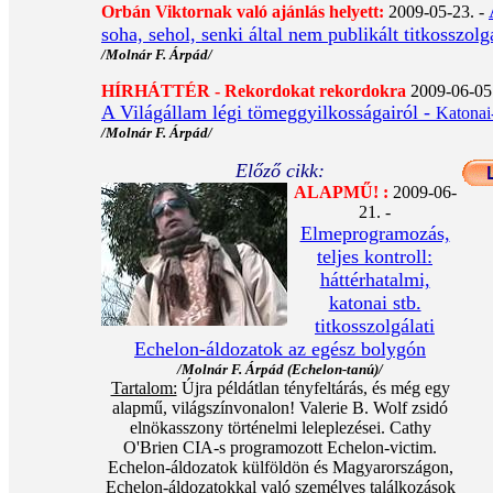
Orbán Viktornak való ajánlás helyett:
2009-05-23. -
soha, sehol, senki által nem publikált titkosszol
/Molnár F. Árpád/
HÍRHÁTTÉR - Rekordokat rekordokra
2009-06-05.
A Világállam légi tömeggyilkosságairól -
Katonai-
/Molnár F. Árpád/
Előző cikk:
ALAPMŰ! :
2009-06-
21. -
Elmeprogramozás,
teljes kontroll:
háttérhatalmi,
katonai stb.
titkosszolgálati
Echelon-áldozatok az egész bolygón
/Molnár F. Árpád (Echelon-tanú)/
Tartalom:
Újra példátlan tényfeltárás, és még egy
alapmű, világszínvonalon! Valerie B. Wolf zsidó
elnökasszony történelmi leleplezései. Cathy
O'Brien CIA-s programozott Echelon-victim.
Echelon-áldozatok külföldön és Magyarországon,
Echelon-áldozatokkal való személyes találkozások