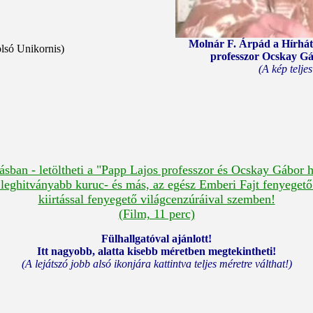
Molnár F. Árpád a Hírhátt
olsó Unikornis)
professzor Ocskay Gáb
(A kép telje
ntásban - letöltheti a "Papp Lajos professzor és Ocskay Gábor 
s leghitványabb kuruc- és más, az egész Emberi Fajt fenyegető
kiirtással fenyegető világcenzúráival szemben!
(Film, 11 perc)
Fülhallgatóval ajánlott!
Itt nagyobb, alatta kisebb méretben megtekintheti!
(A lejátszó jobb alsó ik
onjára kattintva teljes méretre válthat!)