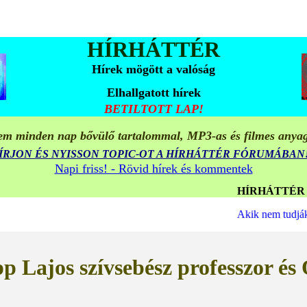
HÍRHÁTTÉR
Hírek mögött a valóság
Elhallgatott hírek
BETILTOTT LAP!
m minden nap bővülő tartalommal, MP3-as és filmes anya
ÍRJON ÉS NYISSON TOPIC-OT A HÍRHÁTTÉR FÓRUMÁBAN
Napi friss! - Rövid hírek és kommentek
HÍRHÁTTÉR MULTIMÉDIA
Akik nem tudják, vagy 
p Lajos szívsebész professzor é