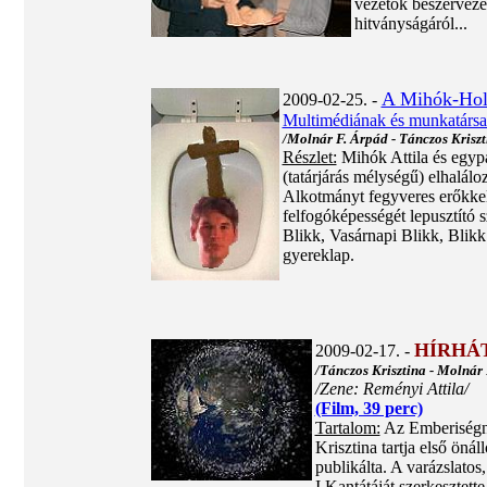
vezetők beszervezet
hitványságáról...
A Mihók-Holok
2009-02-25. -
Multimédiának és munkatársai
/Molnár F. Árpád - Tánczos Kriszt
Részlet:
Mihók Attila és egypár
(tatárjárás mélységű) elhalál
Alkotmányt fegyveres erőkkel 
felfogóképességét lepusztító 
Blikk, Vasárnapi Blikk, Blikk
gyereklap.
HÍRHÁ
2009-02-17. -
/Tánczos Krisztina - Molnár 
/Zene: Reményi Attila/
(Film, 39 perc)
Tartalom:
Az Emberiségne
Krisztina tartja első öná
publikálta. A varázslatos
I.Kantátáját szerkesztett