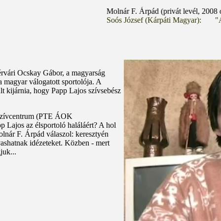
Molnár F. Árpád (privát levél, 2008 októbe
Soós József (Kárpáti Magyar): "A kormány l
hérvári Ocskay Gábor, a magyarság
 magyar válogatott sportolója. A
rült kijárnia, hogy Papp Lajos szívsebész
si Szívcentrum (PTE ÁOK
p Lajos az élsportoló haláláért? A hol
lnár F. Árpád válaszol: keresztyén
ashatnak idézeteket. Közben - mert
juk...