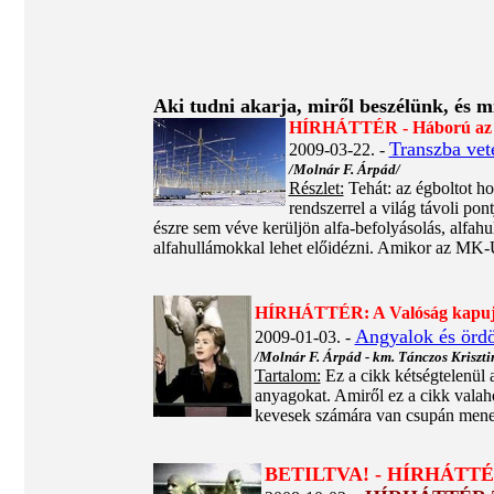
Aki tudni akarja, miről beszélünk, és m
HÍRHÁTTÉR - Háború az Em
Transzba vete
2009-03-22. -
/Molnár F. Árpád/
Részlet:
Tehát: az égboltot h
rendszerrel a világ távoli po
észre sem véve kerüljön alfa-befolyásolás, alfah
alfahullámokkal lehet előidézni. Amikor az MK-U
HÍRHÁTTÉR: A Valóság kapu
Angyalok és ördög
2009-01-03. -
/Molnár F. Árpád - km. Tánczos Kriszti
Tartalom:
Ez a cikk kétségtelenül 
anyagokat. Amiről ez a cikk valaho
kevesek számára van csupán men
BETILTVA! - HÍRHÁTTÉR: 