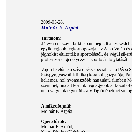
2009-03-28.
Molnár F. Árpád
Tartalom:
34 évesen, szívinfarktusban meghalt a székesfe
egyik legjobb jégkorongozója, az Alba Volán és a
jéghokist eltiltották a sportolástól, de végül sike
professzor engedélyezze a sportolás folytatását.
Vajon felelős-e a szívsebész specialista, a Péc
Szívgyógyászati Klinika) korábbi igazgatója, Pap
kellemes, hol nyomasztóbb hangulatú filmben Mo
szemmel, mialatt korunk legnagyobbjai közül olv
nem vagyunk egyedül - a Világtörténelmet suttog
A mikrofonnál:
Molnár F. Árpád
Operatőrök:
Molnár F. Árpád,
Nagy Sándor (Naleksz)