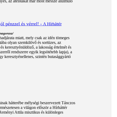
nyes, az ateistákat már most messze alulmúló
jól pénzzel és vérrel! -
A Hírháttér
enagorasz/
 hadjárata miatt, mely csak az idén tömeges
ába olyan szemkilövő és sortüzes, az
és keresztyénüldöző, a lakosság értelmét és
erről rendszerre egyik legsötétebb lapja), a
gy keresztyénellenes, szintén butasággyártó
inak hátterébe mélységi beszervezett Tánczos
rmészetesen a világon először a Hírháttér
 Reményi Attila misztikus és különleges