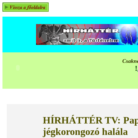
Csakne
!
HÍRHÁTTÉR TV:
Pap
jégkorongozó halála