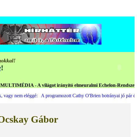
gokkal!
!
!
 - A világot irányító elmeuralmi Echelon-Rendszer világszintű
nem eléggé: A programozott Cathy O'Brien botrányai jó pár évtizedesek
s Ocskay Gábor