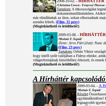
HÍRHÁTTÉR 
2008-10-02. -
/Christian Crown - Fenyvesi Theresa -
Tartalom:
A titkosszolgálat legm
dokumentumfilmünkben. Akikre nem
már elindíttattak az úton, sokan elborzadnak maj
asztalra lelnek.
(Film, 31 perc)
(Megtekinthető és letölthető!)
HÍRHÁTTÉR
2009-03-08. -
/Molnár F. Árpád/
/Zene: Arvo Pärt (észt): Nunc di
(Film, 23 perc)
Tartalom:
Orbán Viktor országért
hogy miről szólt valójában a Fidesz elnöke, amik
világreformjának küszöbéhez érkezett, és ennek h
(Megtekinthető és letölthető!)
A Hírháttér kapcsolódó
A H
2009-03-04. -
/Molnár F. Árpád/
Részlet
Összehasonlí
együttműködésre! El
legnagyobb igyekez