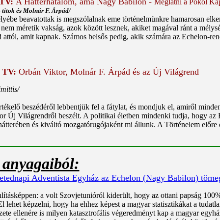
TV:
A Háttérhatalom, ama Nagy Babilon -
Meglátni a Pokol Kap
 titok és Molnár F. Árpád/
élyébe beavatottak is megszólalnak eme történelmünkre hamarosan elker
 méretik vakság, azok között lesznek, akiket magával ránt a mélység,
d attól, amit kapnak. Számos belsős pedig, akik számára az Echelon-rend
 TV:
Orbán Viktor, Molnár F. Árpád és az Új Világrend
mittis/
ékelő beszédéről lebbentjük fel a fátylat, és mondjuk el, amiről minde
or Új Világrendről beszélt. A politikai életben mindenki tudja, hogy a
átterében és kiváltó mozgatórugójaként mi állunk. A Történelem előre e
 anyagaiból:
etednapi Adventista Egyház az Echelon (Nagy Babilon) töme
tásképpen: a volt Szovjetunióról kiderült, hogy az ottani papság 100%-á
 lehet képzelni, hogy ha ehhez képest a magyar statisztikákat a tudatlan 
ete ellenére is milyen katasztrofális végeredményt kap a magyar egyhá