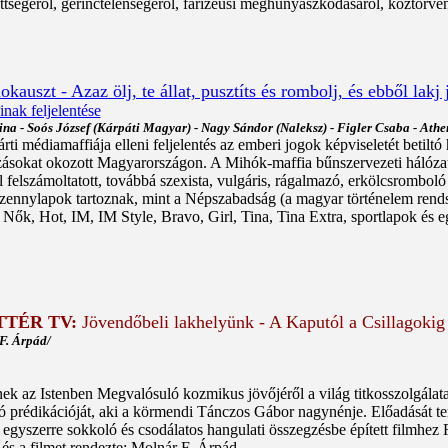
tségéről, gerinctelenségéről, farizeusi meghunyászkodásáról, köztörvé
auszt - Azaz ölj, te állat, pusztíts és rombolj, és ebből lakj 
nak feljelentése
ina - Soós József (Kárpáti Magyar) - Nagy Sándor (Naleksz) - Figler Csaba - Ath
ti médiamaffiája elleni feljelentés az emberi jogok képviseletét betiltó
ozásokat okozott Magyarországon. A Mihók-maffia bűnszervezeti hálózat
felszámoltatott, továbbá szexista, vulgáris, rágalmazó, erkölcsromboló 
szennylapok tartoznak, mint a Népszabadság (a magyar történelem rendsz
 Nők, Hot, IM, IM Style, Bravo, Girl, Tina, Tina Extra, sportlapok és e
TTÉR TV:
Jövendőbeli lakhelyünk - A Kaputól a Csillagokig
F. Árpád/
k az Istenben Megvalósuló kozmikus jövőjéről a világ titkosszolgálata
lló prédikációját, aki a körmendi Tánczos Gábor nagynénje. Előadását te
, egyszerre sokkoló és csodálatos hangulati összegzésbe épített filmhez
e és a filmet rendezte: Molnár F. Árpád.