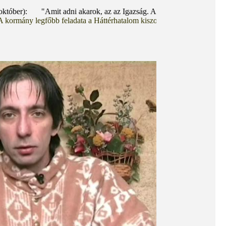
r): "Amit adni akarok, az az Igazság. Aztán - mert másként nem lehet 
egfőbb feladata a Háttérhatalom kiszolgálása! Vagyis maradéktalanul, f