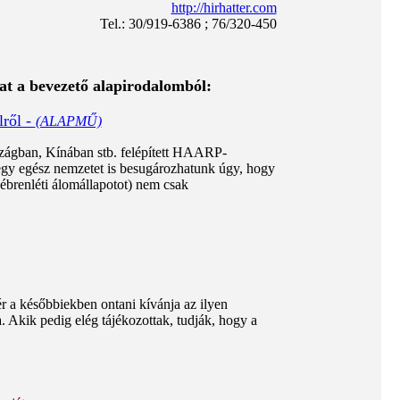
http://hirhatter.com
Tel.: 30/919-6386 ; 76/320-450
t a bevezető alapirodalomból:
lről -
(ALAPMŰ)
zágban, Kínában stb. felépített HAARP-
e egy egész nemzetet is besugározhatunk úgy, hogy
 ébrenléti álomállapotot) nem csak
r a későbbiekben ontani kívánja az ilyen
. Akik pedig elég tájékozottak, tudják, hogy a