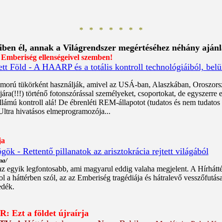
* * * * * * *
iben él, annak a Világrendszer
megértéséhez néhány ajánla
beriség ellenségeivel szemben!
tt Föld - A HAARP és a totális kontroll technológiáiból, belü
omorú tükörként használják, amivel az USÁ-ban, Alaszkában, Oroszors
ntjára(!!!) történő fotonszórással személyeket, csoportokat, de egyszerr
ullámú kontroll alá! De ébrenléti REM-állapotot (tudatos és nem tudatos
ltra hivatásos elmeprogramozója...
ja
ök - Rettentő pillanatok az arisztokrácia rejtett világából
na/
az egyik legfontosabb, ami magyarul eddig valaha megjelent. A Hírhátté
l a háttérben szól, az az Emberiség tragédiája és hátralevő vesszőfutása
edék.
Ezt a földet újraírja