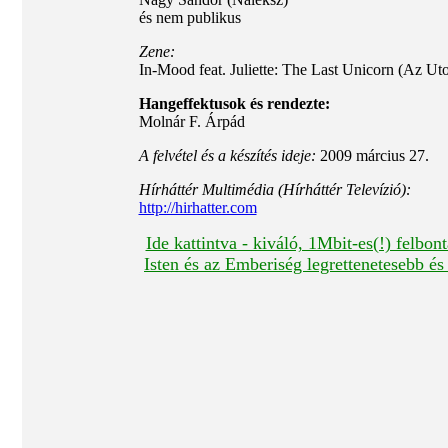
és nem publikus
Zene:
In-Mood feat. Juliette: The Last Unicorn (Az Ut
Hangeffektusok és rendezte:
Molnár F. Árpád
A felvétel és a készítés ideje:
2009 március 27.
Hírháttér Multimédia (Hírháttér Televízió):
http://hirhatter.com
Ide kattintva - kiváló, 1Mbit-es(!) felbo
Isten és az Emberiség legrettenetesebb é