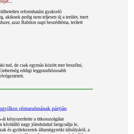
uját...
ülhetetlen reformhatást gyakorló
 akiknek pedig nem teljesen új a terület, mert
szer, azaz Babilon napi beszédtéma, terített
nki tud, de csak egymás között mer beszélni,
z Emberiség eddigi leggrandiózusabb
lvégeztetett.
ggyilkos rémuralmának pártján
t kényszerítette a titkosszolgálat
kívülálló nagy jóindulattal farigcsálja le,
zak és gyülekezetek államügynöki túlsúlyáról, a