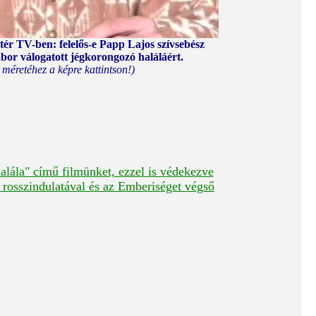
ér TV-ben: felelős-e Papp Lajos szívsebész
or válogatott jégkorongozó haláláért.
s méretéhez a képre kattintson!)
halála" című filmünket, ezzel is védekezve
 rosszindulatával és az Emberiséget végső