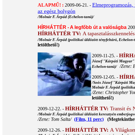
Elmeprogramozás, te
ALAPMŰ! :
2009-06-21. -
az egész bolygón
/Molnár F. Árpád (Echelon-tanú)/
HÍRHÁTTÉR - A legfőbb út a valóságba
200
HÍRHÁTTÉR TV:
A tapasztalásszkennelés 
/Molnár F. Árpád (politikai üldözött tényfeltáró, Echelon
letölthető!)
HÍRH
2009-11-25. -
József "Kárpáti Magyar" (
/Zene: 
Echelon-tanú)/
HÍRH
2009-12-05. -
/Soós József "Kárpáti Mag
Molnár F. Árpád (politika
/Zene: Christopher Y
letölthető!)
HÍRHÁTTÉR TV:
Transit és 
2009-12-22. -
/Molnár F. Árpád (politikai üldözött keresztyén emberjogv
/Zene: Tom Salta/
(Film, 11 perc)
(Megtekinthető 
HÍRHÁTTÉR TV:
A Világkor
2009-12-26. -