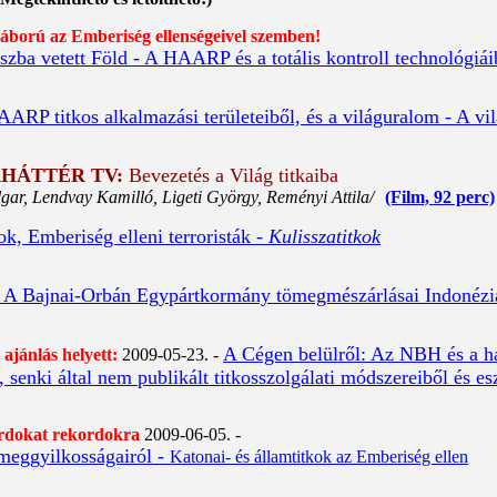
rú az Emberiség ellenségeivel szemben!
szba vetett Föld - A HAARP és a totális kontroll technológiáib
ARP titkos alkalmazási területeiből, és a világuralom - A vil
RHÁTTÉR TV
:
Bevezetés a Világ titkaiba
gar, Lendvay Kamilló, Ligeti György, Reményi Attila/
(Film, 92 perc)
k, Emberiség elleni terroristák -
Kulisszatitkok
p: A Bajnai-Orbán Egypártkormány tömegmészárlásai Indonéz
A Cégen belülről: Az NBH és a h
ajánlás helyett:
2009-05-23. -
 senki által nem publikált titkosszolgálati módszereiből és e
dokat rekordokra
2009-06-05. -
ömeggyilkosságairól -
Katonai- és államtitkok az Emberiség ellen