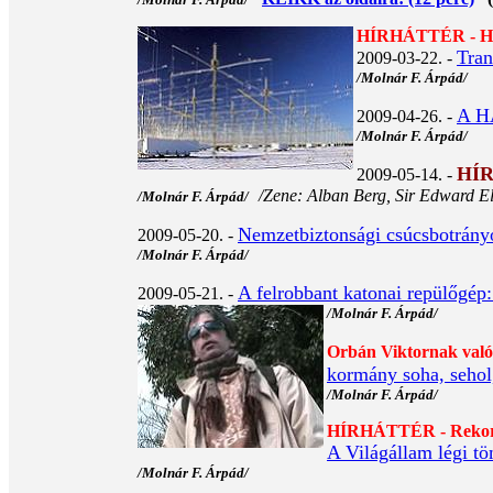
HÍRHÁTTÉR - Hábo
Tran
2009-03-22. -
/Molnár F. Árpád/
A HA
2009-04-26. -
/Molnár F. Árpád/
HÍ
2009-05-14. -
/Zene: Alban Berg, Sir Edward El
/Molnár F. Árpád/
Nemzetbiztonsági csúcsbotrányo
2009-05-20. -
/Molnár F. Árpád/
A felrobbant katonai repülőgé
2009-05-21. -
/Molnár F. Árpád/
Orbán Viktornak való 
kormány soha, sehol,
/Molnár F. Árpád/
HÍRHÁTTÉR - Rekor
A Világállam légi t
/Molnár F. Árpád/