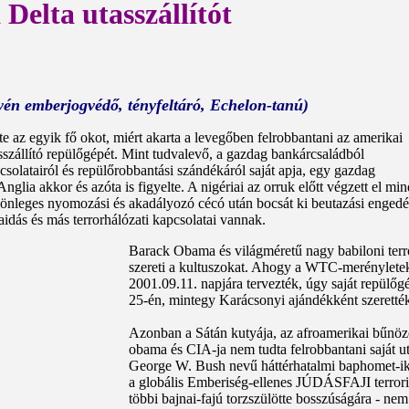
 Delta utasszállítót
tyén emberjogvédő, tényfeltáró, Echelon-tanú)
te az egyik fő okot, miért akarta a levegőben felrobbantani az amerikai
zállító repülőgépét. Mint tudvalevő, a gazdag bankárcsaládból
olatairól és repülőrobbantási szándékáról saját apja, egy gazdag
lia akkor és azóta is figyelte. A nigériai az orruk előtt végzett el min
önleges nyomozási és akadályozó cécó után bocsát ki beutazási engedély
aidás és más terrorhálózati kapcsolatai vannak.
Barack Obama és világméretű nagy babiloni terro
szereti a kultuszokat. Ahogy a WTC-merényleteke
2001.09.11. napjára tervezték, úgy saját repülő
25-én, mintegy Karácsonyi ajándékként szeretté
Azonban a Sátán kutyája, az afroamerikai bűnöző
obama és CIA-ja nem tudta felrobbantani saját u
George W. Bush nevű háttérhatalmi baphomet-ike
a globális Emberiség-ellenes JÚDÁSFAJI terrori
többi bajnai-fajú torzszülötte bosszúságára - nem