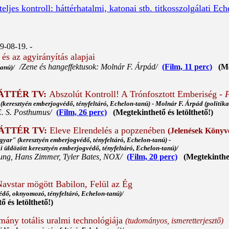
ljes kontroll: háttérhatalmi, katonai stb. titkosszolgálati Ec
9-08-19. -
és az agyirányítás alapjai
/Zene és hangeffektusok: Molnár F. Árpád/
(Film, 11 perc)
(Meg
-tanú)/
ÁTTÉR TV:
Abszolút Kontroll! A Trónfosztott Emberiség -
keresztyén emberjogvédő, tényfeltáró, Echelon-tanú) - Molnár F. Árpád (politikai
E. S. Posthumus/
(Film, 26 perc)
(Megtekinthető és letölthető!)
ÁTTÉR TV:
Eleve Elrendelés a popzenében
(Jelenések Könyv
yar" (keresztyén emberjogvédő, tényfeltáró, Echelon-tanú) -
i üldözött keresztyén emberjogvédő, tényfeltáró, Echelon-tanú)/
oung, Hans Zimmer, Tyler Bates, NOX/
(Film, 20 perc)
(Megtekinthet
Navstar mögött Babilon, Felül az Ég
édő, oknyomozó, tényfeltáró, Echelon-tanú)/
és letölthető!)
mány totális uralmi technológiája
(tudományos, ismeretterjesztő)