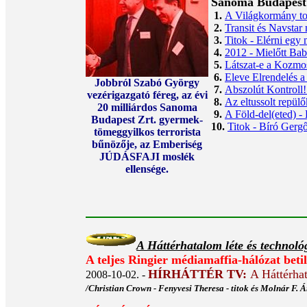
Sanoma Budapest Zr
1.
A Világkormány tot
2.
Transit és Navstar
3.
Titok - Elérni egy
4.
2012 - Mielőtt Bab
5.
Látszat-e a Kozmos
6.
Eleve Elrendelés 
Jobbról Szabó György
7.
Abszolút Kontroll
vezérigazgató féreg, az évi
8.
Az eltussolt repül
20 milliárdos Sanoma
9.
A Föld-del(eted) -
Budapest Zrt. gyermek-
10.
Titok - Bíró Gergő
tömeggyilkos terrorista
bűnözője, az Emberiség
JÚDÁSFAJI moslék
ellensége.
A Háttérhatalom léte és technoló
A teljes Ringier médiamaffia-hálózat betil
HÍRHÁTTÉR TV:
A Háttérha
2008-10-02. -
/Christian Crown - Fenyvesi Theresa - titok és Molnár F. 