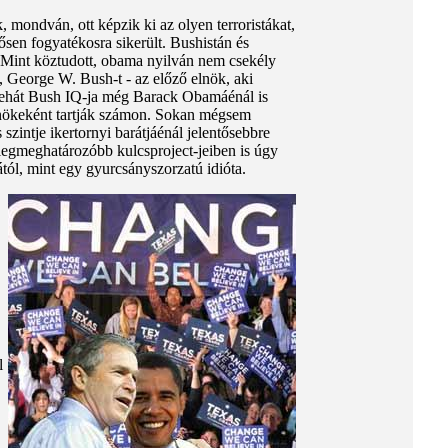
 mondván, ott képzik ki az olyen terroristákat,
sen fogyatékosra sikerült. Bushistán és
. Mint köztudott, obama nyilván nem csekély
t, George W. Bush-t - az előző elnök, aki
tehát Bush IQ-ja még Barack Obamáénál is
lnökeként tartják számon. Sokan mégsem
szintje ikertornyi barátjáénál jelentősebbre
 legmeghatározóbb kulcsproject-jeiben is úgy
ától, mint egy gyurcsányszorzatú idióta.
l