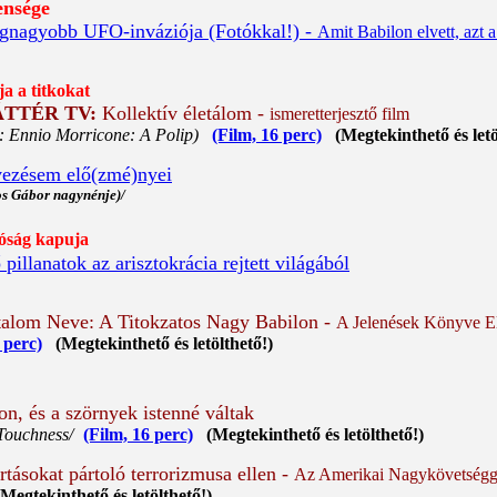
ensége
egnagyobb UFO-inváziója (Fotókkal!) -
Amit Babilon elvett, azt a
 a titkokat
ÁTTÉR TV:
Kollektív életálom -
ismeretterjesztő film
: Ennio Morricone: A Polip)
(Film, 16 perc)
(Megtekinthető és letö
vezésem elő(zmé)nyei
os Gábor nagynénje)/
ság kapuja
illanatok az arisztokrácia rejtett világából
talom Neve: A Titokzatos Nagy Babilon -
A Jelenések Könyve E
 perc)
(Megtekinthető és letölthető!)
n, és a szörnyek istenné váltak
Touchness/
(Film, 16 perc)
(Megtekinthető és letölthető!)
tásokat pártoló terrorizmusa ellen -
Az Amerikai Nagykövetségge
egtekinthető és letölthető!)