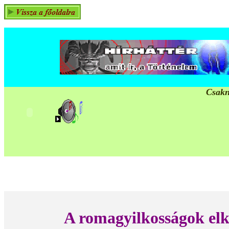
Csakn
A romagyilkosságok el