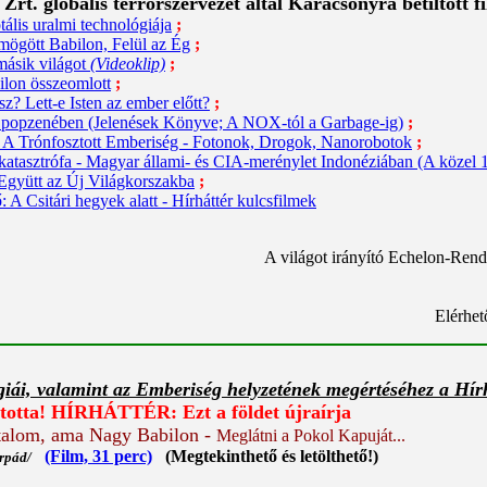
t. globális terrorszervezet által Karácsonyra betiltott film
ális uralmi technológiája
;
 mögött Babilon, Felül az Ég
;
 másik világot
(Videoklip)
;
ilon összeomlott
;
z? Lett-e Isten az ember előtt?
;
a popzenében (Jelenések Könyve; A NOX-tól a Garbage-ig)
;
! A Trónfosztott Emberiség - Fotonok, Drogok, Nanorobotok
;
őkatasztrófa - Magyar állami- és CIA-merénylet Indonéziában (A közel 
 Együtt az Új Világkorszakba
;
: A Csitári hegyek alatt - Hírháttér kulcsfilmek
A világot irányító Echelon-Rend
Elérhet
giái, valamint az Emberiség helyzetének megértéséhez a Hír
totta!
HÍRHÁTTÉR: Ezt a földet újraírja
talom, ama Nagy Babilon -
Meglátni a Pokol Kapuját...
(Film, 31 perc)
(Megtekinthető és letölthető!)
Árpád/