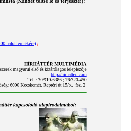
lista (Mindet töltse le és terjessze!):
100 halott emlékére)
;
HÍRHÁTTÉR MULTIMÉDIA
szerek magyarul első és kizárólagos leleplezője
http://hirhatter. com
Tel. : 30/919-6386 ; 76/320-450
őség: 6000 Kecskemét, Reptéri út 15/b., fsz. 2.
háttér kapcsolódó alapirodalmából: