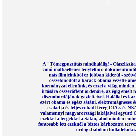
A "Tömegpusztítás mindhalálig! - Olaszliszka
című maffiaellenes tényfeltáró dokumentumf
más filmjeinkből ez jobban kiderül - szétv
összefonódott a barack obama vezette amer
kormányzat ellenünk, és ezzel a világ minden 
irtására összeröffent ordenáré, az égig emelt
disznóhordájának gaztetteivel. Halállal és kár
ezért obama és egész sátáni, elektromágneses é
családja és teljes rohadt féreg CIA-s és N
valamennyi magyarországi lakájaival együtt! Ol
ezekkel a férgekkel a Sátán, ahol minden emberi
fontosabb lett ezeknél a biztos kárhozatra terve
ördögi-babiloni hulladékokná