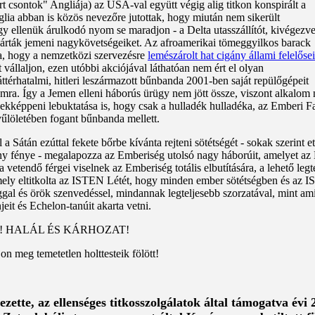
t csontok" Angliája) az USÁ-val együtt végig alig titkon konspirált a
lia abban is közös nevezőre jutottak, hogy miután nem sikerült
y ellenük árulkodó nyom se maradjon - a Delta utasszállítót, kivégezv
ezárták jemeni nagykövetségeiket. Az afroamerikai tömeggyilkos barack
a, hogy a nemzetközi szervezésre
lemészárolt hat cigány állami felelősei
 vállaljon, ezen utóbbi akciójával láthatóan nem ért el olyan
érhatalmi, hitleri leszármazott bűnbanda 2001-ben saját repülőgépeit
mra. Így a Jemen elleni háborús ürügy nem jött össze, viszont alkalom n
képpeni lebuktatása is, hogy csak a hulladék hulladéka, az Emberi Faj s
löletében fogant bűnbanda mellett.
 Sátán ezúttal fekete bőrbe kívánta rejteni sötétségét - sokak szerint e
kány fénye - megalapozza az Emberiség utolsó nagy háborúit, amelyet a
a vetendő férgei viselnek az Emberiség totális elbutítására, a lehető legt
mely eltitkolta az ISTEN Létét, hogy minden ember sötétségben és az
al és örök szenvedéssel, mindannak legteljesebb szorzatával, mint ami
eit és Echelon-tanúit akarta vetni.
! HALÁL ÉS KÁRHOZAT!
jon meg temetetlen holttesteik fölött!
ette, az ellenséges titkosszolgálatok által támogatva évi 2