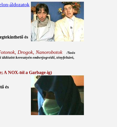
helon-áldozatok
tekinthető és
Fotonok, Drogok, Nanorobotok
/Soós
 üldözött keresztyén emberjogvédő, tényfeltáró,
e; A NOX-tól a Garbage-ig)
ő és