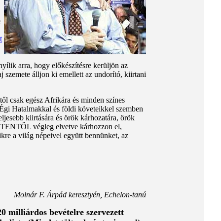
e
t
yílik arra, hogy előkészítésre kerüljön az
zemete álljon ki emellett az undorító, kiirtani
ttől csak egész Afrikára és minden színes
z Égi Hatalmakkal és földi követeikkel szemben
eljesebb kiirtására és örök kárhozatára, örök
 ISTENTŐL végleg elvetve kárhozzon el,
kre a világ népeivel együtt bennünket, az
Molnár F. Árpád keresztyén, Echelon-tanú
0 milliárdos bevételre szervezett