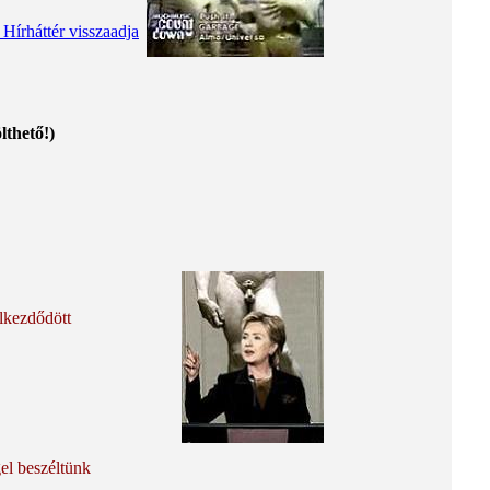
 Hírháttér visszaadja
lthető!)
lkezdődött
l beszéltünk