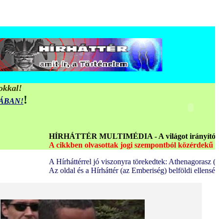
okkal!
!
MÁBAN!
HÍRHÁTTÉR MULTIMÉDIA - A világot irányító elmeuralmi Ech
A cikkben olvasottak jogi szempontból közérdekű bejelentések
A Hírháttérrel jó viszonyra törekedtek: Athenagorasz (terjesztő
Az oldal és a Hírháttér (az Emberiség) belföldi ellenségei kö