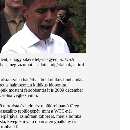
dent, s hogy sikere teljes legyen, az USA -
t - még vízumot is adott a nigériainak, akiről
rista szajha háttérhatalmi kultikus bűnbandája
t is halmozottan kultikus időpontra,
gépük mostani felrobbantását is 2009 december
k volna véghez vinni.
 terrorista és indonéz repülőrobbantó féreg
tasszállító repülőgépét, mint a WTC-nél
rpárjával zsinórban többet is, mert a bomba -
sta, kivégezni való obamaféregpatkány és
 robbant fel.