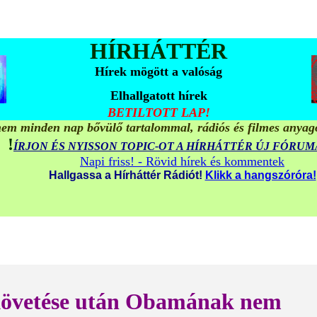
HÍRHÁTTÉR
Hírek mögött a valóság
Elhallgatott hírek
BETILTOTT LAP!
em minden nap bővülő tartalommal, rádiós és filmes anyag
!
ÍRJON ÉS NYISSON TOPIC-OT A HÍRHÁTTÉR ÚJ FÓRU
Napi friss! - Rövid hírek és kommentek
Hallgassa a Hírháttér Rádiót!
Klikk a hangszóróra!
követése után Obamának nem