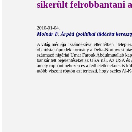
sikerült felrobbantani a
2010-01-04.
Molnár F. Árpád (politikai üldözött keresz
A világ médiája - szándékával ellentétben - leleplez
obamista söpredék kormány a Delta-Northwest utass
származó nigériai Umar Farouk Abdulmutallab kapcs
bankár tett bejelentéseket az USÁ-nál. Az USA és Ang
amely roppant nehezen és a fedhetetleneknek is kül
utóbb viszont rögtön azt terjeszti, hogy széles Al-K