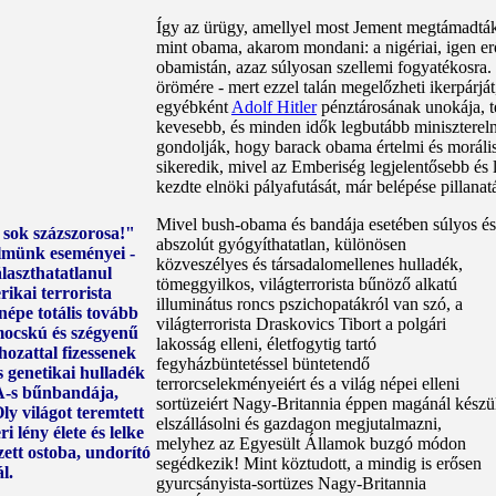
Így az ürügy, amellyel most Jement megtámadták,
mint obama, akarom mondani: a nigériai, igen erő
obamistán, azaz súlyosan szellemi fogyatékosra
örömére - mert ezzel talán megelőzheti ikerpárjá
egyébként
Adolf Hitler
pénztárosának unokája, 
kevesebb, és minden idők legbutább minisztere
gondolják, hogy barack obama értelmi és morális 
sikeredik, mivel az Emberiség legjelentősebb és
kezdte elnöki pályafutását, már belépése pillanat
Mivel bush-obama és bandája esetében súlyos és
 sok százszorosa!"
abszolút gyógyíthatatlan, különösen
ilmünk eseményei -
közveszélyes és társadalomellenes hulladék,
álaszthatatlanul
tömeggyilkos, világterrorista bűnöző alkatú
ikai terrorista
illuminátus roncs pszichopatákról van szó, a
népe totális tovább
világterrorista Draskovics Tibort a polgári
 mocskú és szégyenű
lakosság elleni, életfogytig tartó
hozattal fizessenek
fegyházbüntetéssel büntetendő
s genetikai hulladék
terrorcselekményeiért és a világ népei elleni
SA-s bűnbandája,
sortüzeiért Nagy-Britannia éppen magánál készü
y világot teremtett
elszállásolni és gazdagon megjutalmazni,
 lény élete és lelke
melyhez az Egyesült Államok buzgó módon
zett ostoba, undorító
segédkezik! Mint köztudott, a mindig is erősen
l.
gyurcsányista-sortüzes Nagy-Britannia