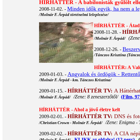
HÍRHÁTTÉR - A babilonisták gyűlölt ell
Minden idők egyik, ha nem a l
2008-11-02. -
/Molnár F. Árpád történelmi leleplezése/
HÍRHÁTTÉR - Átadja
HÍRH
2008-11-28. -
(Zene
/Molnár F. Árpád/
Beszer
2008-12-26. -
/Tánczos Krisztina (Táncz
HÍRHÁTTÉR: A Való
Angyalok és ördögök - Rettentő p
2009-01-03. -
/Molnár F. Árpád - km. Tánczos Krisztina/
HÍRHÁTTÉR TV:
A Háttérha
2009-01-15. -
/Zene: 8 zeneszerzőtől/
(Film, 97
/Molnár F. Árpád/
HÍRHÁTTÉR - Ahol a jövő életre kelt
HÍRHÁTTÉR TV:
DNS és foto
2009-02-01. -
/Zene: Enigma - 
/Christian Crown - Molnár F. Árpád/
HÍRHÁTTÉR TV:
A CIA népir
2009-02-02. -
KLIKK az oldalra! (12 perc)
(M
/Molnár F. Árpád/