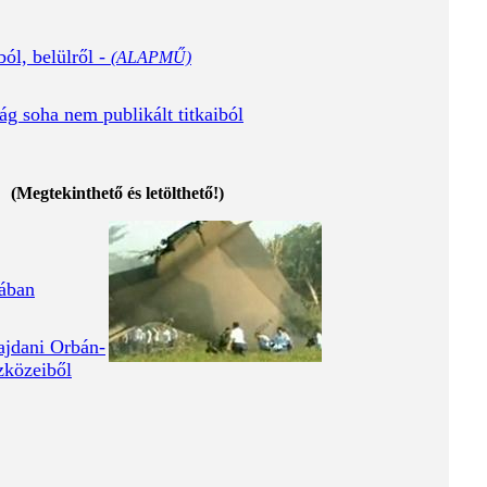
ól, belülről -
(ALAPMŰ)
ág soha nem publikált titkaiból
(Megtekinthető és letölthető!)
iában
ajdani Orbán-
szközeiből