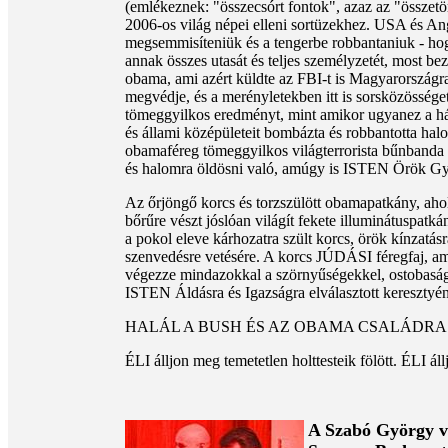
(emlékeznek: "összecsórt fontok", azaz az "összetör
2006-os világ népei elleni sortüzekhez. USA és Ang
megsemmisíteniük és a tengerbe robbantaniuk - hog
annak összes utasát és teljes személyzetét, most b
obama, ami azért küldte az FBI-t is Magyarországr
megvédje, és a merényletekben itt is sorsközösséget
tömeggyilkos eredményt, mint amikor ugyanez a hátt
és állami középületeit bombázta és robbantotta halo
obamaféreg tömeggyilkos világterrorista bűnbanda ek
és halomra öldösni való, amúgy is ISTEN Örök Gyű
Az őrjöngő korcs és torzszülött obamapatkány, ahol a
bőrűre vészt jóslóan világít fekete illuminátuspat
a pokol eleve kárhozatra szült korcs, örök kínzatásr
szenvedésre vetésére. A korcs JÚDÁSI féregfaj, a
végezze mindazokkal a szörnyűségekkel, ostobaságg
ISTEN Áldásra és Igazságra elválasztott keresztyénj
HALÁL A BUSH ÉS AZ OBAMA CSALÁDRA
ÉLI álljon meg temetetlen holttesteik fölött. ÉLI áll
A Szabó György vez