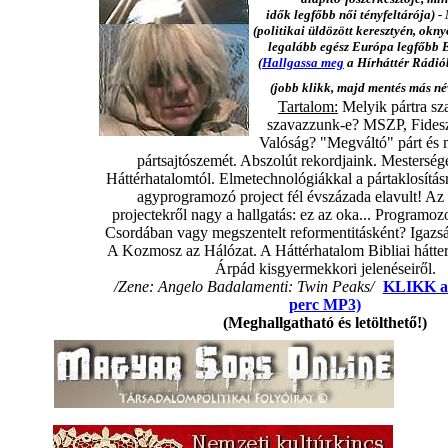
idők legfőbb női tényfeltárója) 
(politikai üldözött keresztyén, okny
legalább egész Európa legfőbb 
(
Hallgassa meg
a Hírháttér Rádió
(jobb klikk, majd mentés más n
Tartalom:
Melyik pártra sz
szavazzunk-e? MSZP, Fidesz
Valóság? "Megváltó" párt és 
pártsajtószemét. Abszolút rekordjaink. Mesterség
Háttérhatalomtól. Elmetechnológiákkal a pártaklosítás
agyprogramozó project fél évszázada elavult! Az
projectekről nagy a hallgatás: ez az oka... Programoz
Csordában vagy megszentelt reformentitásként? Igazsá
A Kozmosz az Hálózat. A Háttérhatalom Bibliai hátter
Árpád kisgyermekkori jelenéseiről.
/Zene: Angelo Badalamenti: Twin Peaks/
KLIKK az
perc MP3)
(Meghallgatható és letölthető!)