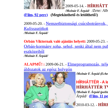
HÍRHÁTT
2009-05-14. -
/Zene: Alb
/Molnár F. Árpád/
(Film, 92 perc)
(Megtekinthető és letölthető!)
Nemzetbiztonsági csúcsbotrányok, E
2009-05-20. -
Kulisszatitkok
/Molnár F. Árpád/
Orbán Viktornak való ajánlás helyett:
2009-05-23. 
Orbán-kormány soha, sehol, senki által nem publ
eszközeiből
/Molnár F. Árpád/
Elmeprogramozás, teljes
ALAPMŰ! :
2009-06-21. -
áldozatok az egész bolygón
/Molnár F. Árpád (Eche
HÍRHÁTTÉR - A l
HÍRHÁTTÉR T
/Molnár F. Árpád (polit
Árpád/
(Film, 11 pe
HÍR
2010-03-12. -