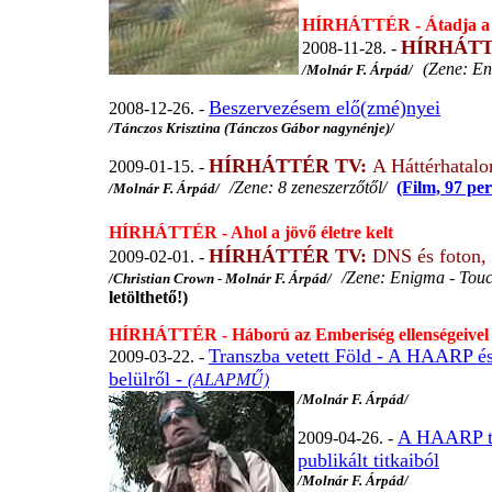
HÍRHÁTTÉR - Átadja a t
HÍRHÁTT
2008-11-28. -
(Zene: En
/Molnár F. Árpád/
Beszervezésem elő(zmé)nyei
2008-12-26. -
/Tánczos Krisztina (Tánczos Gábor nagynénje)/
HÍRHÁTTÉR TV:
A Háttérhatal
2009-01-15. -
/Zene: 8 zeneszerzőtől/
(Film, 97 per
/Molnár F. Árpád/
HÍRHÁTTÉR - Ahol a jövő életre kelt
HÍRHÁTTÉR TV:
DNS és foton, 
2009-02-01. -
/Zene: Enigma - Touc
/Christian Crown - Molnár F. Árpád/
letölthető!)
HÍRHÁTTÉR - Háború az Emberiség ellenségeivel
Transzba vetett Föld - A HAARP és a
2009-03-22. -
belülről -
(ALAPMŰ)
/Molnár F. Árpád/
A HAARP tit
2009-04-26. -
publikált titkaiból
/Molnár F. Árpád/