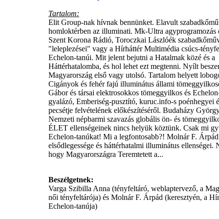
Tartalom:
Elit Group-nak hívnak bennünket. Elavult szabadkőmű
homloktérben az illuminati. Mk-Ultra agyprogramozás é
Szent Korona Rádió, Toroczkai Lászlóék szabadkőmű
"leleplezései" vagy a Hírháttér Multimédia csúcs-tényfel
Echelon-tanúi. Mit jelent bejutni a Hatalmak közé és a
Háttérhatalomba, és hol lehet ezt megtenni. Nyílt besze
Magyarország első vagy utolsó. Tartalom helyett lobog
Cigányok és fehér fajú illuminátus állami tömeggyilko
Gábor és társai elektrosokkos tömeggyilkos és Echelon
gyalázó, Emberiség-pusztító, kuruc.info-s poénhegyei 
pecsétje felvételének előkészítéséről. Budaházy Györg
Nemzeti népbarmi szavazás globális ön- és tömeggyilk
ÉLET ellenségeinek nincs helyük köztünk. Csak mi gyű
Echelon-tanúkat! Mi a legfontosabb?! Molnár F. Árpád
elsődlegessége és háttérhatalmi illuminátus ellenségei. 
hogy Magyarországra Teremtetett a...
Beszélgetnek:
Varga Szibilla Anna (tényfeltáró, weblaptervező, a Ma
női tényfeltárója) és Molnár F. Árpád (keresztyén, a Hí
Echelon-tanúja)