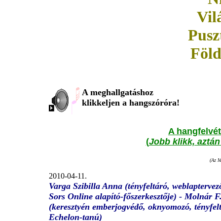
Vil
Pusz
Föld
A meghallgatáshoz
klikkeljen a hangszóróra!
A hangfelvét
(
Jobb klikk, aztá
(Az M
2010-04-11.
Varga Szibilla Anna (tényfeltáró, weblapterve
Sors Online alapító-főszerkesztője) - Molnár F
(keresztyén emberjogvédő, oknyomozó, tényfelt
Echelon-tanú)