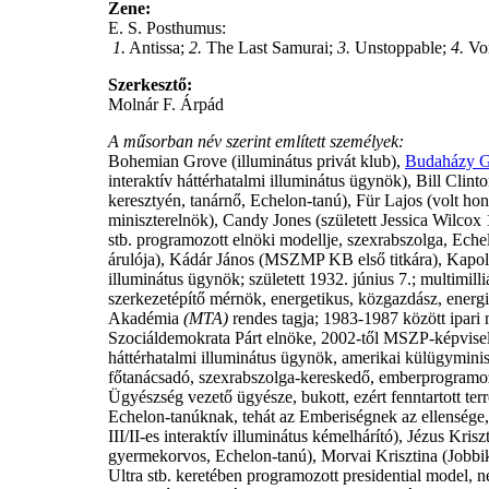
Zene:
E. S. Posthumus:
1.
Antissa;
2.
The Last Samurai;
3.
Unstoppable;
4.
Vor
Szerkesztő:
Molnár F. Árpád
A műsorban név szerint említett személyek:
Bohemian Grove (illuminátus privát klub),
Budaházy 
interaktív háttérhatalmi illuminátus ügynök), Bill Clin
keresztyén, tanárnő, Echelon-tanú), Für Lajos (volt h
miniszterelnök),
Candy Jones (született Jessica Wilcox 
stb. programozott elnöki modellje, szexrabszolga, Echelo
árulója), Kádár János (MSZMP KB első titkára), Kapolyi
illuminátus ügynök; született 1932. június 7.; multimi
szerkezetépítő mérnök, energetikus, közgazdász, ene
Akadémia
(MTA)
rendes tagja; 1983-1987 között ipari 
Szociáldemokrata Párt elnöke, 2002-től MSZP-képvise
háttérhatalmi illuminátus ügynök, amerikai külügymini
főtanácsadó, szexrabszolga-kereskedő, emberprogramo
Ügyészség vezető ügyésze, bukott, ezért fenntartott terr
Echelon-tanúknak, tehát az Emberiségnek az ellensége, é
III/II-es interaktív illuminátus kémelhárító), Jézus Kr
gyermekorvos, Echelon-tanú), Morvai Krisztina (Jobbi
Ultra stb. keretében programozott presidential model, 