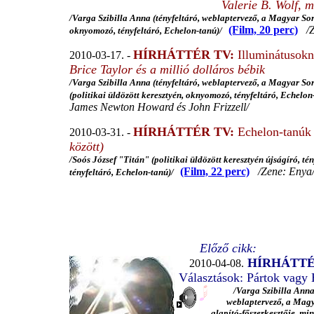
Valerie B. Wolf, 
/
Varga Szibilla Anna (tényfeltáró, weblaptervező, a Magyar Sor
(Film, 20 perc)
/Ze
oknyomozó, tényfeltáró, Echelon-tanú)/
HÍRHÁTTÉR TV:
Illuminátusok
2010-03-17. -
Brice Taylor és a millió dolláros bébik
/
Varga Szibilla Anna (tényfeltáró, weblaptervező, a Magyar Sor
(politikai üldözött keresztyén, oknyomozó, tényfeltáró, Echelo
James Newton Howard és John Frizzell/
HÍRHÁTTÉR TV:
Echelon-tanúk
2010-03-31. -
között)
/Soós József "Titán" (politikai üldözött keresztyén újságíró, t
(Film, 22 perc)
/Zene: Enya
tényfeltáró, Echelon-tanú)/
Előző cikk:
HÍRHÁTTÉ
2010-04-08.
Választások: Pártok vagy 
/Varga Szibilla Anna 
weblaptervező, a Magy
alapító-főszer
kesztője, mi