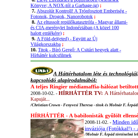
Könyve; A NOX-tól a Garbage-ig)
;
7.
Abszolút Kontroll! A Trónfosztott Emberiség -
Fotonok, Drogok, Nanorobotok
;
8.
Az eltussolt repülőkatasztrófa - Magyar állami-
és CIA-merénylet Indonéziában (A közel 100
halott emlékére)
;
9.
A Föld-del(eted) - Együtt az Új
Világkorszakba
;
10.
Titok - Bíró Gergő: A Csitári hegyek alatt -
Hírháttér kulcsfilmek
A Háttérhatalom léte és technológiá
kapcsolódó alapirodalmából:
A teljes Ringier médiamaffia-hálózat betiltot
HÍRHÁTTÉR TV:
A Háttérhatal
2008-10-02. -
Kapuját...
/Christian Crown - Fenyvesi Theresa - titok és Molnár F. Árpád
HÍRHÁTTÉR - A babilonisták gyűlölt ellens
Minden idő
2008-11-02. -
inváziója (Fotókkal!) -
/Molnár F. Árpád történelmi lel