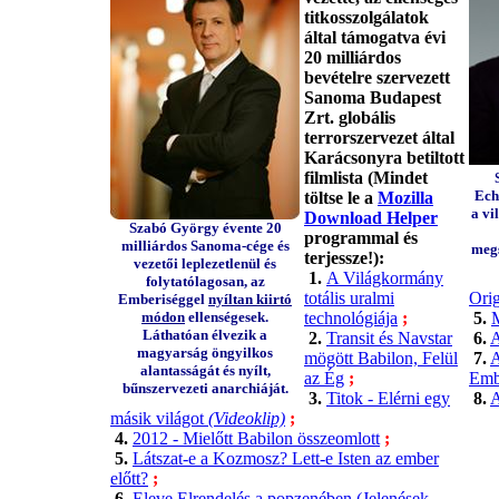
titkosszolgálatok
által támogatva évi
20 milliárdos
bevételre szervezett
Sanoma Budapest
Zrt. globális
terrorszervezet által
Karácsonyra betiltott
filmlista (Mindet
Ech
töltse le a
Mozilla
a vi
Download Helper
Szabó György évente 20
programmal és
milliárdos Sanoma-cége és
megs
terjessze!):
vezetői leplezetlenül és
1.
A Világkormány
folytatólagosan, az
totális uralmi
Ori
Emberiséggel
nyíltan kiirtó
módon
ellenségesek.
technológiája
;
5.
M
Láthatóan élvezik a
2.
Transit és Navstar
6.
A
magyarság öngyilkos
mögött Babilon, Felül
7.
A
alantasságát és nyílt,
az Ég
;
Embe
bűnszervezeti anarchiáját.
3.
Titok - Elérni egy
8.
A
másik világot
(Videoklip)
;
4.
2012 - Mielőtt Babilon összeomlott
;
5.
Látszat-e a Kozmosz? Lett-e Isten az ember
előtt?
;
6.
Eleve Elrendelés a popzenében (Jelenések