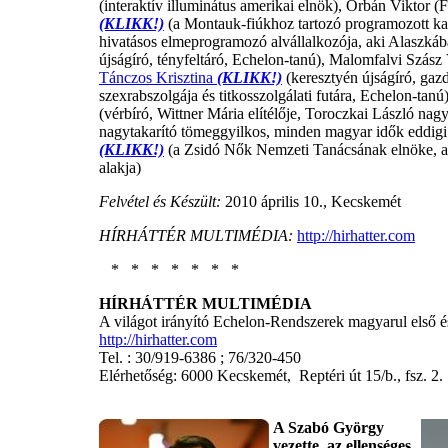
(interaktív illuminátus amerikai elnök), Orbán Viktor (F
(KLIKK!)
(a Montauk-fiúkhoz tartozó programozott kat
hivatásos elmeprogramozó alvállalkozója, aki Alaszkáb
újságíró, tényfeltáró, Echelon-tanú), Malomfalvi Szász 
Tánczos Krisztina
(KLIKK!)
(keresztyén újságíró, gaz
szexrabszolgája és titkosszolgálati futára, Echelon-t
(vérbíró, Wittner Mária elítélője, Toroczkai László nag
nagytakarító tömeggyilkos, minden magyar idők eddigi
(KLIKK!)
(a Zsidó Nők Nemzeti Tanácsának elnöke, aki
alakja)
Felvétel és Készült:
2010 április 10., Kecskemét
HÍRHÁTTÉR MULTIMÉDIA:
http://hirhatter.com
* * * * * * *
HÍRHÁTTÉR MULTIMÉDIA
A világot irányító Echelon-Rendszerek magyarul első és
http://hirhatter.com
Tel. : 30/919-6386 ; 76/320-450
Elérhetőség: 6000 Kecskemét, Reptéri út 15/b., fsz. 2.
A Szabó György
vezette, az ellenséges