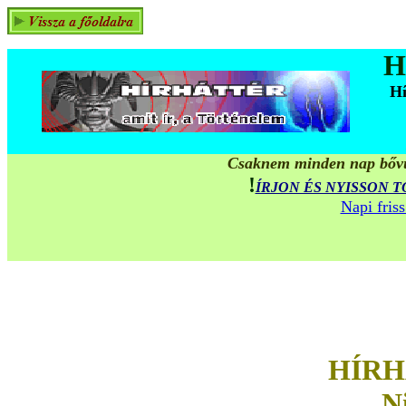
H
Hí
Csaknem minden nap bővül
!
ÍRJON ÉS NYISSON 
Napi fris
H
ÍRH
N