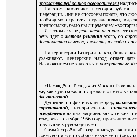
прославляющей воинов-освободителей
надписью
На этом памятнике и сегодня зубами – 
Федерации. Они не способны понять, что лю
необходимо охранять заграждениями, виде
предпосылки, было бы лицемерием «восторгат
И в этом случае
речь идёт не о том
, что к
речь идёт о
методе решения
этого, об
аррог
достоинства венгров, к чувству их любви к ро
На территории Венгрии на кладбищах наход
ухаживают. Венгерский народ отдаёт дат
Исключением не являются и
похороненные зд
«Насаждённый сюда» из Москвы Рaкоши и 
же, как чувствовали и страдали от него в ст
десятилетий
.
Душевный и физический террор,
коллекти
соревнований
,
игнорирование
интеллиге
оскорбление
наших национальных героев и 
тому, что в октябре 1956 году произошло вос
преступных руководителей.
Самый серьёзный разрыв между нашими на
советской армии особого назначения (оккуп