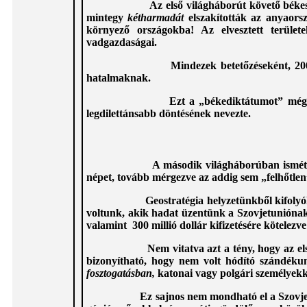
Az első világháborút követő békeszerződ
mintegy
kétharmadát
elszakították az anyaors
környező országokba! Az elvesztett terület
vadgazdaságai.
Mindezek betetőzéseként, 200 millió
hatalmaknak.
Ezt a „békediktátumot” még V. I. Leni
legdilettánsabb döntésének nevezte.
A második világháborúban ismét frontvon
népet, tovább mérgezve az addig sem
„felhőtle
Geostratégia helyzetünkből kifolyó
voltunk, akik hadat üzentünk a Szovjetuniónak),
valamint 300 millió dollár kifizetésére kötele
Nem vitatva azt a tény, hogy az első és a
bizonyítható, hogy nem volt hódító szándék
fosztogatásban,
katonai vagy polgári személyek
Ez sajnos nem mondható el a Szovjet(Vör