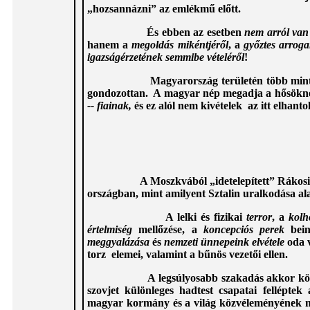
„hozsannázni” az emlékmű előtt.
És ebben az esetben
nem arról van
hanem a
megoldás mikéntjéről
, a
győztes arroga
igazságérzetének semmibe vételéről
!
Magyarország területén több mint kétez
gondozottan. A magyar nép megadja a hősöknek
-- fiainak,
és ez alól nem kivételek az itt elhant
A Moszkvából „idetelepített” Rákosi és e
országban, mint amilyent Sztalin uralkodása al
A lelki és fizikai
terror
, a
kolh
értelmiség
mellőzése, a
koncepciós perek
bein
meggyalázása
és
nemzeti ünnepeink elvétele
oda v
torz elemei, valamint a bűnös vezetői ellen.
A legsúlyosabb szakadás akkor következet
szovjet különleges hadtest csapatai fellépte
magyar kormány és a világ közvéleményének me