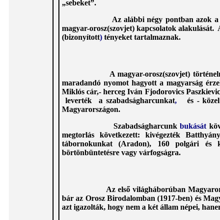
„sebeket”.
Az alábbi négy pontban azok a problema
magyar-orosz(szovjet) kapcsolatok alakulását. A
(bizonyított
)
tényeket tartalmaznak.
A magyar-orosz(szovjet) történelmi „kap
maradandó nyomot hagyott a magyarság érzelm
Miklós cár,- herceg Iván Fjodorovics Paszkievi
leverték a szabadságharcunkat
,
és - köze
Magyarországon.
Szabadságharcunk
bukását
köv
megtorlás következett: kivégezték Batthyán
tábornokunkat (Aradon), 160 polgári és k
börtönbüntetésre vagy várfogságra.
Az első világháborúban Magyarország és 
bár az Orosz Birodalomban (1917-ben) és Magy
azt igazolták, hogy nem a két állam népei, han