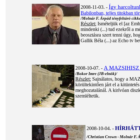
Így harcoltun
2008-11-03. -
Babilonban, teljes titokban tö
/Molnár F. Árpád tényfeltáró cikk
Részlet:
Ismételjük el [az Emb
mindenki (...) tud ezekről a m
beosztásra szert tenni úgy, ho
Gallik Béla (...) az Echo tv b
A MAZSIHISZ és
2008-10-07. -
/Bokor Imre (JB-elnök)/
Részlet:
Sajnálatos, hogy a MAZ
körültekintően járt el a kitünteté
meghozatalánál. A kirívóan diszk
szemléltetik.
HÍRHÁT
2008-10-04. -
/Christian Crown - Molnár F. 