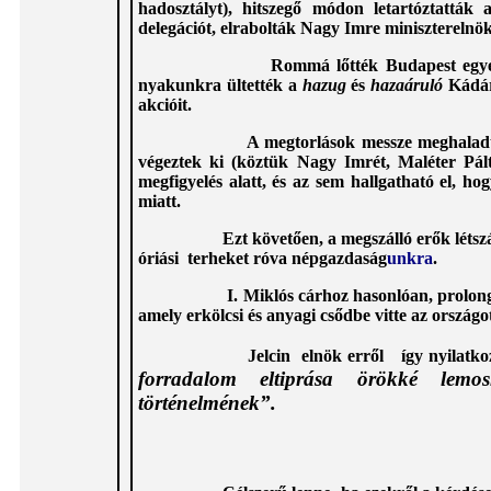
hadosztályt), hitszegő módon letartóztatták
delegációt, elrabolták Nagy Imre miniszterelnök
Rommá lőtték Budapest egyes kerületei
nyakunkra ültették a
hazug
és
hazaáruló
Kádár-
akcióit.
A megtorlások messze meghaladták a Hay
végeztek ki (köztük Nagy Imrét, Maléter Pált
megfigyelés alatt, és az sem hallgatható el, h
miatt.
Ezt követően, a megszálló erők létsz
óriási terheket róva népgazdaság
unkra
.
I. Miklós cárhoz hasonlóan, prolongálták a
amely erkölcsi és anyagi csődbe vitte az országo
Jelcin elnök erről így nyilatkozott 1
forradalom eltiprása örökké lemo
történelmének”.