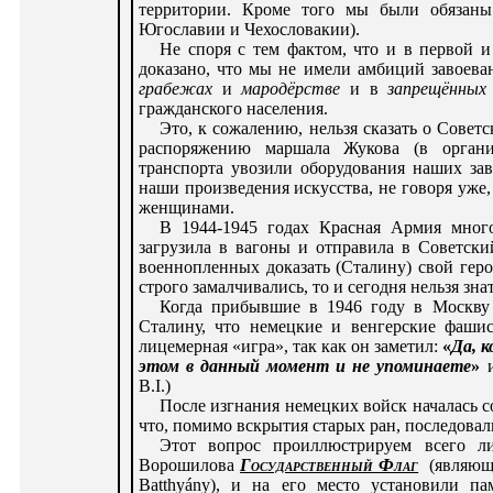
территории. Кроме того мы были обязаны
Югославии и Чехословакии).
Не споря с тем фактом, что и в первой 
доказано, что мы не имели амбиций завоева
грабежах
и
мародёрстве
и в
запрещённых
гражданского населения.
Это, к сожалению, нельзя сказать о Совет
распоряжению маршала Жукова (в органи
транспорта увозили оборудования наших зав
наши произведения искусства, не говоря уже
женщинами.
В 1944-1945 годах Красная Армия много
загрузила в вагоны и отправила в Советск
военнопленных доказать (Сталину) свой геро
строго замалчивались, то и сегодня нельзя зна
Когда прибывшие в 1946 году в Москву 
Сталину, что немецкие и венгерские фашис
лицемерная «игра», так как он заметил:
«
Да, 
этом в данный момент и не упоминаете
»
B.I.)
После изгнания немецких войск началась с
что, помимо вскрытия старых ран, последовал
Этот вопрос проиллюстрируем всего л
Ворошилова
Государственный Флаг
(являющ
Batthyány), и на его место установили па