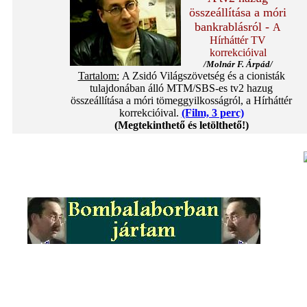
összeállítása a móri
bankrablásról -
A
Hírháttér TV
korrekcióival
/Molnár F. Árpád/
Tartalom:
A Zsidó Világszövetség és a cionisták
tulajdonában álló MTM/SBS-es tv2 hazug
összeállítása a móri tömeggyilkosságról, a Hírháttér
korrekcióival.
(Film, 3 perc)
(Megtekinthető és letölthető!)