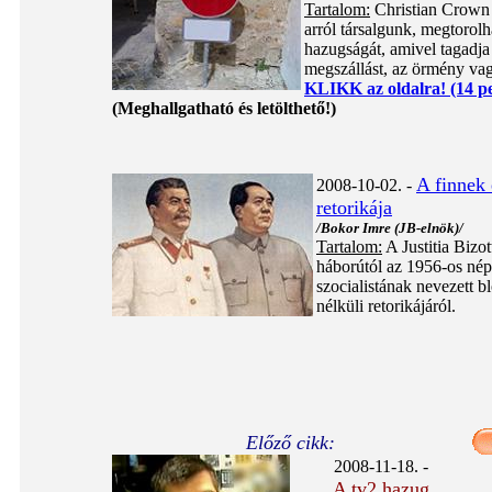
Tartalom:
Christian Crown 
arról társalgunk, megtorol
hazugságát, amivel tagadja
megszállást, az örmény vagy
KLIKK az oldalra! (14 p
(Meghallgatható és letölthető!)
A finnek 
2008-10-02. -
retorikája
/Bokor Imre (JB-elnök)/
Tartalom:
A Justitia Bizot
háborútól az 1956-os népf
szocialistának nevezett 
nélküli retorikájáról.
Előző cikk:
2008-11-18. -
A tv2 hazug