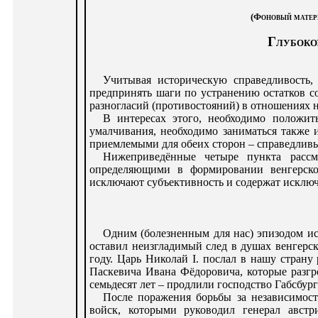
(Фоновый матер
Глубоко
Учитывая историческую справедливость
предпринять шаги по устранению остатков с
разногласий (противостояний) в отношениях 
В интересах этого, необходимо положи
умалчивания, необходимо заниматься также
приемлемыми для обеих сторон – справедливы
Нижеприведённые четыре пункта рассм
определяющими в формировании венгерско
исключают субъективность и содержат исключ
Одним (болезненным для нас) эпизодом ист
оставил неизгладимый след в душах венгерск
году. Царь Николай I. послал в нашу страну 
Паскевича Ивана Фёдоровича, которые разгр
семьдесят лет – продлили господство Габсбур
После поражения борьбы за независимост
войск, которыми руководил генерал австр