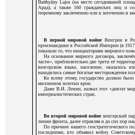
Batthyány Lajos (на месте сегодняшней пло
Арад), а также 160 гражданских лиц и с
тюремному заключению или к заточению в зам
В первой мировой войне
Венгрия и Рос
произошедшие в Российской Империи (в 1917 
показали то, что инициаторами мирового пожа
На основании мирного договора, заключё
части», приблизительно две трети её террит
венгерском языке, население, оказалось 
находились самые богатые месторождения пол
Ко всему этому, государство должно было 
миллионов золотых крон.
Даже В.И. Ленин, назвал этот «диктат м
империалистических стран.
Во второй мировой войне
венгерский нар
линии фронта, далее отравляя и до сих пор н
По причине нашего геостратегического по
последними, кто объявил войну Советскому