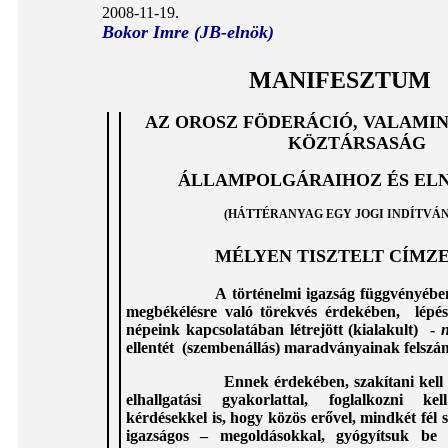
2008-11-19.
Bokor Imre (JB-elnök)
MANIFESZTUM
AZ OROSZ FÖDERÁCIÓ, VALAMI
KÖZTÁRSASÁG
ÁLLAMPOLGÁRAIHOZ ÉS EL
(HÁTTÉRANYAG EGY JOGI INDÍTVÁ
MÉLYEN TISZTELT CÍMZ
A történelmi igazság függvényében, a
megbékélésre való törekvés érdekében, lépés
népeink kapcsolatában létrejött (kialakult) -
n
ellentét (szembenállás) maradványainak felszá
Ennek érdekében,
szakítani kell 
elhallgatási gyakorlattal, foglalkozni k
kérdésekkel is, hogy közös erővel, mindkét fél
igazságos – megoldásokkal, gyógyítsuk be 