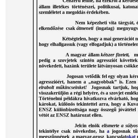
Célszerű lenne, ha ezekről a kérdé
állam illetékes történészei, politikusai, kato
szemléletet a megoldás érdekében.
Nem képezheti vita tárgyát, és történe
elkendőzése csak
átmeneti
(ingatag) me
gnyugv
Kétségtelen, hogy a mai generációt nem lehe
hogy elhallgassuk (vagy elfogadjuk) a történelem
A magyar állam
kétszer fizetett,
m
pedig a szovjetek szintén agressziót követt
növekedett, hazánk területe látványosan csökke
Jogosan vetődik fel egy olyan kérdés (kér
agresszióért, hanem a „nagyobbak” is. Ezen f
elrabolt műkincseinket!
Jogosnak tartjuk, hog
visszakerüljön a régi helyére, és a szovjet eml
Történelmi példákra hivatkozva elvárható, hogy
károkat, különös tekintettel arra, hogy a Kuvai
ENSZ különbizottsága nagy összegű jóvátétel m
vétót az ENSZ határozat ellen.
Jelcin elnök
elismerte a súlyos
tekintélye csak növekedne, ha
a
jogosnak tű
megszűnnének a magyar-orosz
kapcsolat
okat