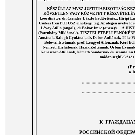
KÉSZÜLT AZ MVSZ JUSTITIA BIZOTTSÁG
KEZ
KÖVZETLEN VAGY KÖZVETETT RÉSZVÉTELÉVEL //Szab
koordinátor, dr. Csendes László hadtörténész, Hiripi L
Csukás Irén POFOSZ elnökségi tag. Az idegen nyelvi for
Lévay Atilla (angol), dr.Bokor Imre (orosz)//
(Patrubány Miklósnak), TISZTELETBELI ELNÖKÉNEK (Rá
Annának, Balogh Gyulának, dr. Dobos Attilának, Tőke Pé
Belovai Istvánnak, prof. Lengyel Alfonznak, Kéri E
Nemzeti Hírhálónak, Házik Zoltánnak, Orbán Évának,
Karasszon Attilának, Németh Sándornak és számtalan fe
módon segítik közös 
(Pr
a J
...................
.........................
..............................
..............
К ГРАЖДАНА
РОССИЙСКОЙ ФЕДЕРА