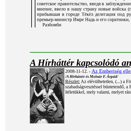
советское правительство, введя в заблуждени
мнение, ввело в нашу страну новые войска 
прибывшая в гopoдe Тёкёл делегация под р
премьер-министр Имре Надь и его соратники,
Разбомби
A Hírháttér kapcsolódó a
Az Emberiség ellen
2008-11-12. -
/A Hírháttér és Molnár F. Árpád/
Részlet:
Az elévülhetetlen, (...) a F
szabadságvesztéssel büntetendő, a F
ítéletükkel, mely valami, melyet rá