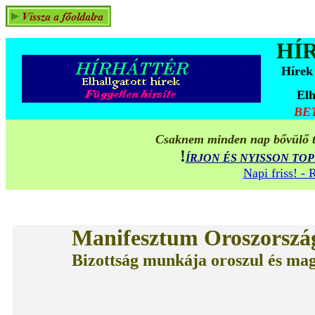
HÍ
Hírek
Elh
BE
Csaknem minden nap bővülő ta
!
ÍRJON ÉS NYISSON TO
Napi friss! -
Manifesztum Oroszország
Bizottság munkája oroszul és ma