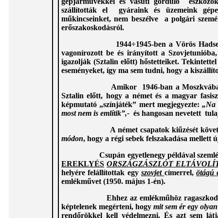
gépjárművekkel és vasúti gördülő eszközö
szállították el gyáraink és üzemeink gépe
műkincseinket, nem beszélve a polgári szemé
erőszakoskodásról.
1944÷1945-ben a Vörös Hadser
vagonírozott be és irányított a Szovjetunióba,
igazolják (Sztalin előtt) hőstetteiket. Tekinte
eseményeket, így ma sem tudni, hogy a kiszállí
Amikor 1946-ban a Moszkvába érkező m
Sztalin előtt, hogy a német és a magyar fasis
képmutató „színjáték” mert megjegyezte:
„Na 
most nem is említik”,-
és hangosan nevetett tula
A német csapatok kiűzését követ
módon
, hogy a régi sebek felszakadása mellett ú
Csupán egyetlenegy példával szemléltetve 
EREKLYÉS
ORSZÁGZÁSZLÓT ELTÁVOLÍ
helyére felállítottak egy
szovjet
címerrel,
ötágú 
emlékművet (1950. május 1-én).
Ehhez az emlékműhöz ragaszkodnak f
képtelenek megérteni, hogy
mit sem ér egy olya
rendőrökkel kell védelmezni. És azt sem lát