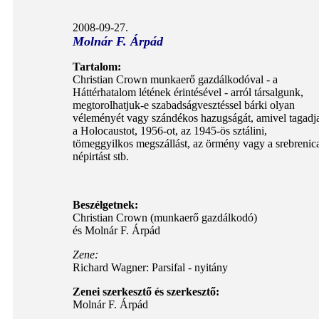
2008-09-27.
Molnár F. Árpád
Tartalom:
Christian Crown munkaerő gazdálkodóval - a
Háttérhatalom létének érintésével - arról társalgunk,
megtorolhatjuk-e szabadságvesztéssel bárki olyan
véleményét vagy szándékos hazugságát, amivel tagadj
a Holocaustot, 1956-ot, az 1945-ös sztálini,
tömeggyilkos megszállást, az örmény vagy a srebrenic
népirtást stb.
Beszélgetnek:
Christian Crown (munkaerő gazdálkodó)
és Molnár F. Árpád
Zene:
Richard Wagner: Parsifal - nyitány
Zenei szerkesztő és szerkesztő:
Molnár F. Árpád