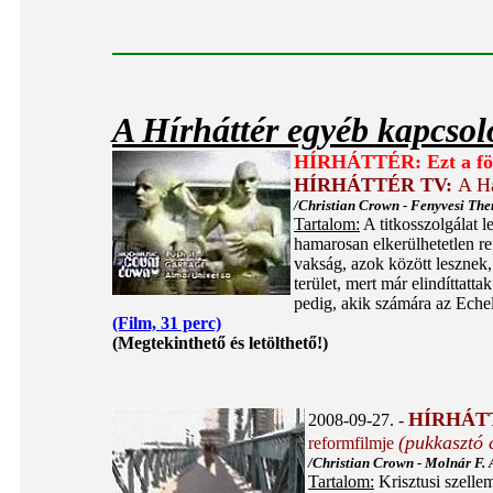
A Hírháttér egyéb kapcsol
HÍRHÁTTÉR: Ezt a föl
HÍRHÁTTÉR TV:
A H
/Christian Crown - Fenyvesi Ther
Tartalom:
A titkosszolgálat 
hamarosan elkerülhetetlen 
vakság, azok között lesznek,
terület, mert már elindíttat
pedig, akik számára az Echelo
(Film, 31 perc)
(Megtekinthető és letölthető!)
HÍRHÁT
2008-09-27. -
(pukkasztó 
reformfilmje
/Christian Crown - Molnár F.
Tartalom:
Krisztusi szelle