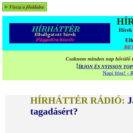
HÍ
Hírek
Elh
BE
Csaknem minden nap bővülő ta
!
ÍRJON ÉS NYISSON TO
Napi friss! -
HÍRHÁTTÉR RÁDIÓ:
J
tagadásért?