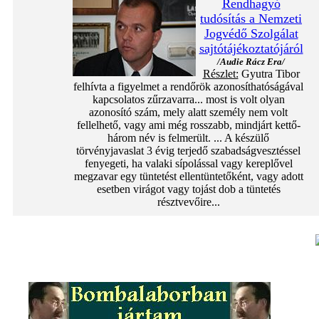
Rendhagyó
tudósítás a Nemzeti
Jogvédő Szolgálat
sajtótájékoztatójáról
/Audie Rácz Era/
Részlet:
Gyutra Tibor
felhívta a figyelmet a rendőrök azonosíthatóságával
kapcsolatos zűrzavarra... most is volt olyan
azonosító szám, mely alatt személy nem volt
fellelhető, vagy ami még rosszabb, mindjárt kettő-
három név is felmerült. ... A készülő
törvényjavaslat 3 évig terjedő szabadságvesztéssel
fenyegeti, ha valaki sípolással vagy kereplővel
megzavar egy tüntetést ellentüntetőként, vagy adott
esetben virágot vagy tojást dob a tüntetés
résztvevőire...