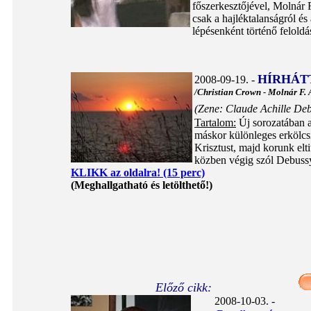
főszerkesztőjével, Molnár 
csak a hajléktalanságról és
lépésenként történő felold
HÍRHÁT
2008-09-19. -
/Christian Crown - Molnár F.
(Zene: Claude Achille De
Tartalom:
Új sorozatában a
máskor különleges erkölcs
Krisztust, majd korunk elt
közben végig szól Debussy
KLIKK az oldalra! (15 perc)
(Meghallgatható és letölthető!)
Előző cikk:
2008-10-03. -