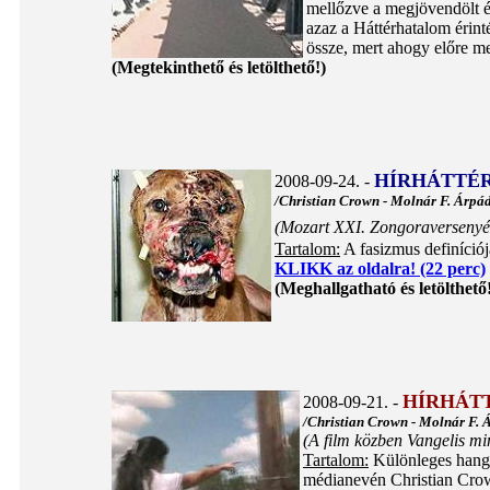
mellőzve a megjövendölt és
azaz a Háttérhatalom érint
össze, mert ahogy előre me
(Megtekinthető és letölthető!)
HÍRHÁTTÉR
2008-09-24. -
/Christian Crown - Molnár F. Árpá
(Mozart XXI. Zongoraversenyé
Tartalom:
A fasizmus definíciójá
KLIKK az oldalra! (22 perc)
(Meghallgatható és letölthető
HÍRHÁT
2008-09-21. -
/Christian Crown - Molnár F. 
(A film közben Vangelis mi
Tartalom:
Különleges hangul
médianevén Christian Crown