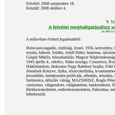
Felvétel: 2008 szeptember 18.
Készült: 2008 október 4.
V
M
A felvétel meghallgatásához va
(Az MP3-ra mu
A műsorban érintett fogalmakból:
Holocaust-tagadás, zsidóság, Izrael, 1956, keresztény, k
rezsim, háború, Sztálin, Adolf Hitler, fasizmus, náciz
Gáspár Miklós, felszabadulás, Magyar Népköztársaság, s
1945 április 4., erkölcs, Sátán országa, Ceausescu, R
Háttérhatalom, titokzatos Nagy Babiloni Szajha, Föld b
Jelenések Könyve, fizika, részecskefizika, kvantummech
jövendölés, beteljesedett próféciák, elbutítás, lebutít
Srebrenica, délszláv válság, MAZSIHISZ, Regős Péter, 
cionizmus, világuralom, világhatalom, bankrendszer, I
lélekkereskedelem, emberkereskedelem, Palesztina, megt
békebeszéd.