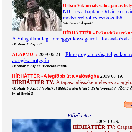
Orbán Viktornak való ajánlás hely
NBH és a hajdani Orbán-kormány 
módszereiből és eszközeiből
/Molnár F. Árpád/
HÍRHÁTTÉR - Rekordokat reko
A Világállam légi tömeggyilkosságairól -
Katonai- és álla
/Molnár F. Árpád/
Elmeprogramozás, teljes kontrol
ALAPMŰ! :
2009-06-21. -
az egész bolygón
/Molnár F. Árpád (Echelon-tanú)/
HÍRHÁTTÉR - A legfőbb út a valóságba
2009-08-19. -
HÍRHÁTTÉR TV:
A tapasztalásszkennelés és az agyir
/Zene 
/Molnár F. Árpád (politikai üldözött tényfeltáró, Echelon-tanú)/
letölthető!)
Előző cikk:
2009-10-29. -
HÍRHÁTTÉR TV:
Csapa