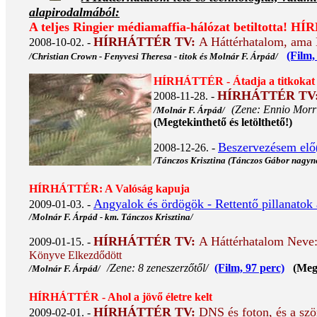
alapirodalmából:
A teljes Ringier médiamaffia-hálózat betiltotta!
HÍRH
HÍRHÁTTÉR TV:
A Háttérhatalom, ama
2008-10-02. -
(Film,
/Christian Crown - Fenyvesi Theresa - titok és Molnár F. Árpád/
HÍRHÁTTÉR - Átadja a titkokat
HÍRHÁTTÉR TV
2008-11-28. -
(Zene: Ennio Morr
/Molnár F. Árpád/
(Megtekinthető és letölthető!)
Beszervezésem elő
2008-12-26. -
/Tánczos Krisztina (Tánczos Gábor nagyn
HÍRHÁTTÉR: A Valóság kapuja
Angyalok és ördögök - Rettentő pillanatok a
2009-01-03. -
/Molnár F. Árpád - km. Tánczos Krisztina/
HÍRHÁTTÉR TV:
A Háttérhatalom Neve:
2009-01-15. -
Könyve Elkezdődött
/Zene: 8 zeneszerzőtől/
(Film, 97 perc)
(Megte
/Molnár F. Árpád/
HÍRHÁTTÉR - Ahol a jövő életre kelt
HÍRHÁTTÉR TV:
DNS és foton, és a szö
2009-02-01. -