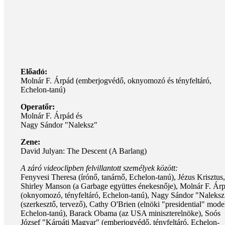
Előadó:
Molnár F. Árpád (emberjogvédő, oknyomozó és tényfeltáró,
Echelon-tanú)
Operatőr:
Molnár F. Árpád és
Nagy Sándor "Naleksz"
Zene:
David Julyan: The Descent (A Barlang)
A záró videoclipben felvillantott személyek között:
Fenyvesi Theresa (írónő, tanárnő, Echelon-tanú), Jézus Krisztus,
Shirley Manson (a Garbage együttes énekesnője), Molnár F. Ár
(oknyomozó, tényfeltáró, Echelon-tanú), Nagy Sándor "Naleksz
(szerkesztő, tervező), Cathy O'Brien (elnöki "presidential" model
Echelon-tanú), Barack Obama (az USA miniszterelnöke), Soós
József "Kárpáti Magyar" (emberjogvédő, tényfeltáró, Echelon-