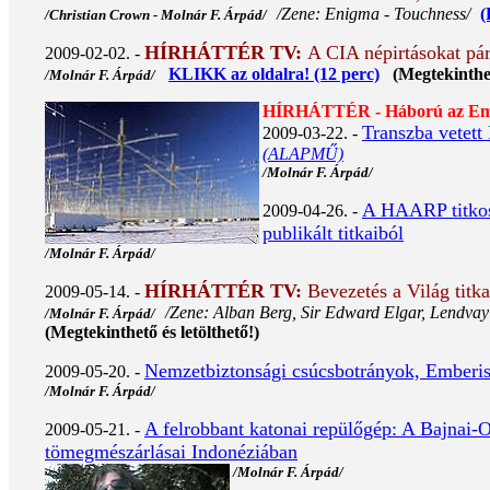
/Zene: Enigma - Touchness/
(
/Christian Crown - Molnár F. Árpád/
HÍRHÁTTÉR TV:
A CIA népirtásokat pár
2009-02-02. -
KLIKK az oldalra! (12 perc)
(Megtekinthető
/Molnár F. Árpád/
HÍRHÁTTÉR - Háború az Ember
Transzba vetett 
2009-03-22. -
(ALAPMŰ)
/Molnár F. Árpád/
A HAARP titkos 
2009-04-26. -
publikált titkaiból
/Molnár F. Árpád/
HÍRHÁTTÉR TV
:
Bevezetés a Világ titk
2009-05-14. -
/Zene: Alban Berg, Sir Edward Elgar, Lendvay 
/Molnár F. Árpád/
(Megtekinthető és letölthető!)
Nemzetbiztonsági csúcsbotrányok, Emberiség
2009-05-20. -
/Molnár F. Árpád/
A felrobbant katonai repülőgép: A Bajnai
2009-05-21. -
tömegmészárlásai Indonéziában
/Molnár F. Árpád/