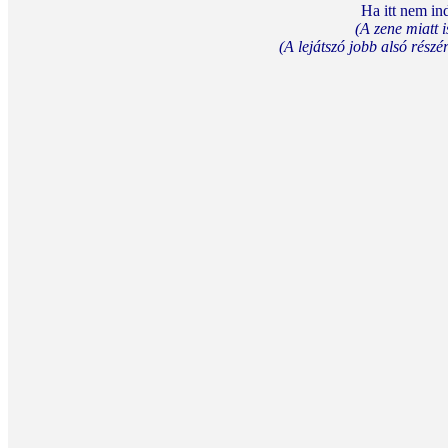
Ha itt nem ind
(A zene miatt i
(A lejátszó jobb alsó részér