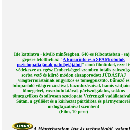
Ide kattintva - kiváló minőségben, 640-es felbontásban - saj
gépére letöltheti az "
A kurucinfó és a SPAMrobotok
pszichopátiájának patológiájából
" című filmünket, ezzel i
védekezve az egész Emberiséggel szemben totális rabszolg
sorba vető és kiirtó módon elszaporodott JÚDÁSFAJ
világterroristáinak öngyilkos és tömegpusztító, bűnöző és
bűnpártoló világcenzúráival, hazudozásaival, hamis vádjai
tömegeivel, rosszindulatával, pártszolgálatos, sokkos
tömeggyilkos és súlyosan szociopata Veérengző vadállataival
Sátán, a gyűlölet és a kárhozat pártidióta és pártnyomoré
ördögfajzataival szemben!
(Film, 10 perc)
A Háttérhatalom léte és technológiái, valam