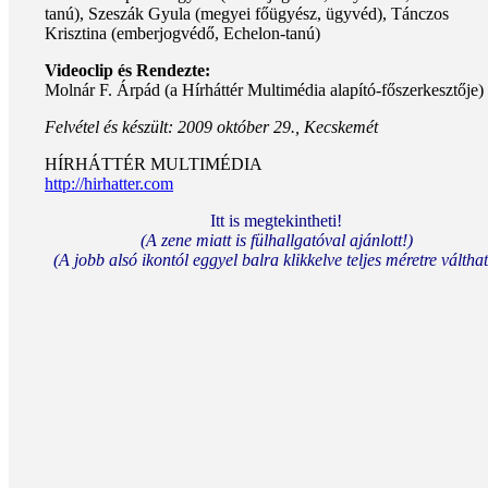
tanú), Szeszák Gyula (megyei főügyész, ügyvéd), Tánczos
Krisztina (emberjogvédő, Echelon-tanú)
Videoclip és Rendezte:
Molnár F. Árpád (a Hírháttér Multimédia alapító-főszerkesztője)
Felvétel és készült: 2009 október 29., Kecskemét
HÍRHÁTTÉR MULTIMÉDIA
http://hirhatter.com
Itt is megtekintheti!
(A zene miatt is fülhallgatóval ajánlott!)
(A jobb alsó ikontól eggyel balra klikkelve teljes méretre válthat