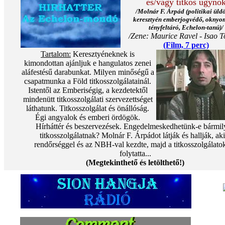
és/vagy titkos ügynö
/Molnár F. Árpád (politikai üldö
keresztyén emberjogvédő, oknyo
tényfeltáró, Echelon-tanú)/
/Zene: Maurice Ravel - Isao T
(Film, 7 perc)
Tartalom:
Keresztyéneknek is
kimondottan ajánljuk e hangulatos zenei
aláfestésű darabunkat. Milyen minőségű a
csapatmunka a Föld titkosszolgálatainál.
Istentől az Emberiségig, a kezdetektől
mindenütt titkosszolgálati szervezettséget
láthatunk. Titkosszolgálat és önállóság.
Égi angyalok és emberi ördögök.
Hírháttér és beszervezések. Engedelmeskedhetünk-e bármil
titkosszolgálatnak? Molnár F. Árpádot látják és hallják, aki
rendőrséggel és az NBH-val kezdte, majd a titkosszolgálato
folytatta...
(Megtekinthető és letölthető!)