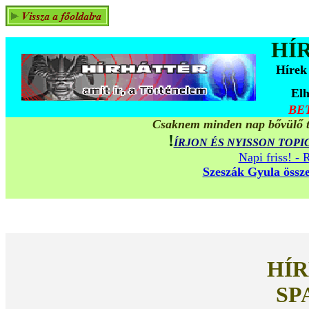
HÍ
Hírek
Elh
BE
Csaknem minden nap bővülő ta
!
ÍRJON ÉS NYISSON TOPI
Napi friss! -
Szeszák Gyula összes
HÍR
SPA