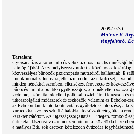
2009-10-30.
Molnár F. Árpá
tényfeltáró, E
Tartalom:
Gyorsanalízis a kuruc.info és velük azonos morális minőségű bű
patológiájából. A személyiségzavarok stb. közül most kizárólag 
közveszélyes bűnözők pszichopátia mutatóiról hallhatnak. E szűk
multikriminalizálódására jellemző módon az erkölccsel, a valódi
minden népekkel szembeni ellenséges, fenyegető és közveszélyes
bűnözés - mint a politikai gyilkosságok, a romák elleni sorozat
védelme, az ártatlanok elleni politikai pszichiátriai kínzások és 
titkosszolgálati módszerek és eszközök, valamint az Echelon-es
az Echelon-tanúk interkontinentális gyűlölete és üldözése, a közt
kurucokkal azonos szintű álbaloldali lecsúszott réteg által a rend
karakterizálódott. Az "igazságszolgáltatás" - idegen, romboló és 
érdekeket kiszolgálva - mindezen Internet-elkövetőkkel szemben
a hatályos Btk. sok esetben kötelezően évtizedes fegyházbünteté