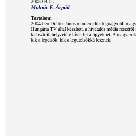
2008-09-11.
Molnár F. Árpád
Tartalom:
2004-ben Drábik János minden idők legnagyobb magyar
Hungária TV által készített, a hivatalos média részéről
katasztrófahelyzetére hívta fel a figyelmet. A magyaro
kik a legelsők, kik a legutolsókká lesznek.