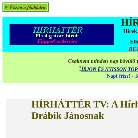
HÍ
Hírek
Elh
BE
Csaknem minden nap bővülő ta
!
ÍRJON ÉS NYISSON TO
Napi friss! -
HÍRHÁTTÉR TV
:
A Hírh
Drábik Jánosnak