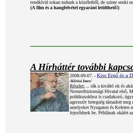
rendkívül sokan tudunk a közéletből, de szinte senki 
(A film és a hangfelvétel egyaránt letölthető!)
A Hírháttér további kapcs
Kiss Ernő és a D
2008-09-07. -
/Kőrösi Imre/
Részlet:
... rák a kiváltó ok és ak
Nemzetbiztonsági Hivatal első, MDF
politikusokhoz is csatlakozó, úgy
agresszív betegség támadott meg m
amelyeket Nyugaton és Keleten na
fejeződnek be. Példának okáért az