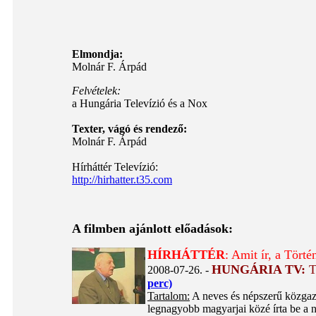
Elmondja:
Molnár F. Árpád
Felvételek:
a Hungária Televízió és a Nox
Texter, vágó és rendező:
Molnár F. Árpád
Hírháttér Televízió:
http://hirhatter.t35.com
A filmben ajánlott előadások:
HÍRHÁTTÉR
: Amit ír, a Tört
HUNGÁRIA TV:
T
2008-07-26. -
perc)
Tartalom:
A neves és népszerű közgaz
legnagyobb magyarjai közé írta be a n