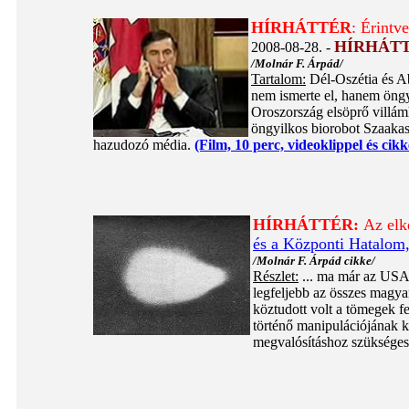
HÍRHÁTTÉR
: Érintv
HÍRHÁTT
2008-08-28. -
/Molnár F. Árpád/
Tartalom:
Dél-Oszétia és Ab
nem ismerte el, hanem öngyi
Oroszország elsöprő villámh
öngyilkos biorobot Szaakasv
hazudozó média.
(Film, 10 perc, videoklippel és cikk
HÍRHÁTTÉR:
Az elk
és a Központi Hatalom,
/Molnár F. Árpád cikke/
Részlet:
... ma már az USA 
legfeljebb az összes magyar 
köztudott volt a tömegek f
történő manipulációjának k
megvalósításhoz szükséges