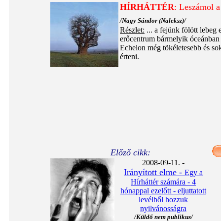
HÍRHÁTTÉR
: Leszámol a 
/Nagy Sándor (Naleksz)/
Részlet:
... a fejünk fölött lebe
erőcentrum bármelyik óceánban el
Echelon még tökéletesebb és sok
érteni.
Előző cikk:
2008-09-11. -
Irányított elme -
Egy a
Hírháttér számára - 4
hónappal ezelőtt - eljuttatott
levélből hozzuk
nyilvánosságra
/Küldő nem publikus/