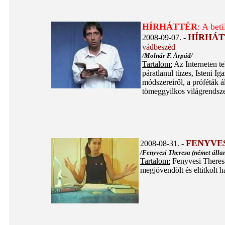
HÍRHÁTTÉR
: A beti
HÍRHÁT
2008-09-07. -
vádbeszéd
/Molnár F. Árpád/
Tartalom:
Az Interneten te
páratlanul tüzes, Isteni Ig
módszereiről, a próféták á
tömeggyilkos világrendsze
FENYVES
2008-08-31. -
/Fenyvesi Theresa (német álla
Tartalom:
Fenyvesi Theresa 
megjövendölt és eltitkolt h