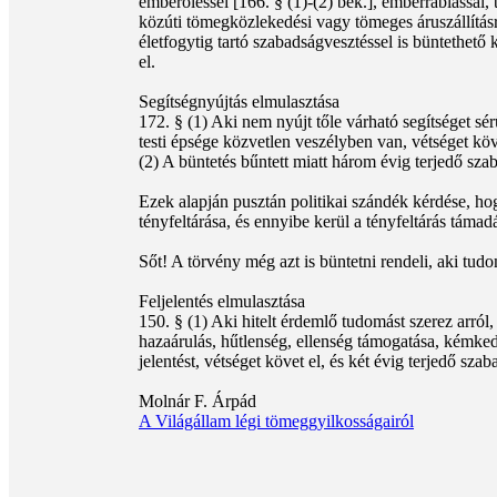
emberöléssel [166. § (1)-(2) bek.], emberrablással, 
közúti tömegközlekedési vagy tömeges áruszállítás
életfogytig tartó szabadságvesztéssel is büntethet
el.
Segítségnyújtás elmulasztása
172. § (1) Aki nem nyújt tőle várható segítséget sé
testi épsége közvetlen veszélyben van, vétséget kö
(2) A büntetés bűntett miatt három évig terjedő sza
Ezek alapján pusztán politikai szándék kérdése, ho
tényfeltárása, és ennyibe kerül a tényfeltárás támad
Sőt! A törvény még azt is büntetni rendeli, aki tudo
Feljelentés elmulasztása
150. § (1) Aki hitelt érdemlő tudomást szerez arró
hazaárulás, hűtlenség, ellenség támogatása, kémked
jelentést, vétséget követ el, és két évig terjedő sz
Molnár F. Árpád
A Világállam légi tömeggyilkosságairól