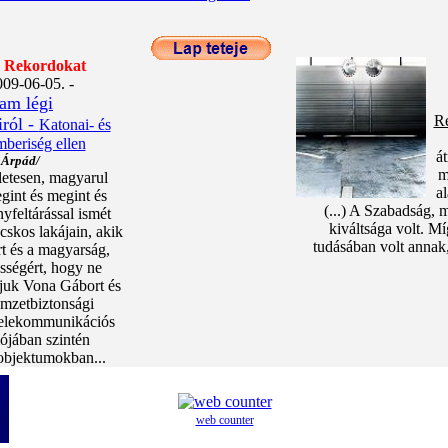
Rekordokat
09-06-05. -
lam légi
Ré
ról -
Katonai- és
mberiség ellen
á
 Árpád/
m
letesen, magyarul
al
gint és megint és
(...) A Szabadság, 
yfeltárással ismét
kiváltsága volt. M
skos lakájain, akik
tudásában volt annak
rt és a magyarság,
ességért, hogy ne
djuk Vona Gábort és
nemzetbiztonsági
telekommunikációs
lójában szintén
objektumokban...
web counter