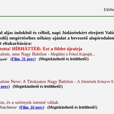
Elérhe
l aljas indokból és célból, napi Júdásétekért elrejtett Va
endű)
megértéséhez néhány ajánlat a bevezető alapirodalom
t eltakarítására:
totta!
HÍRHÁTTÉR: Ezt a földet újraírja
talom, ama Nagy Babilon -
Meglátni a Pokol Kapuját...
(Film, 31 perc)
(Megtekinthető és letölthető!)
Árpád/
talom Neve: A Titokzatos Nagy Babilon -
A Jelenések Könyve E
 perc)
(Megtekinthető és letölthető!)
n, és a szörnyek istenné váltak
Touchness/
(Film, 16 perc)
(Megtekinthető és letölthető!)