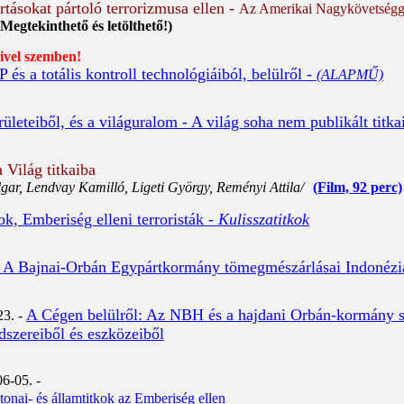
tásokat pártoló terrorizmusa ellen -
Az Amerikai Nagykövetségge
egtekinthető és letölthető!)
vel szemben!
és a totális kontroll technológiáiból, belülről -
(ALAPMŰ)
leteiből, és a világuralom - A világ soha nem publikált titka
 Világ titkaiba
gar, Lendvay Kamilló, Ligeti György, Reményi Attila/
(Film, 92 perc)
k, Emberiség elleni terroristák -
Kulisszatitkok
p: A Bajnai-Orbán Egypártkormány tömegmészárlásai Indonéz
A Cégen belülről: Az NBH és a hajdani Orbán-kormány s
3. -
ódszereiből és eszközeiből
6-05. -
tonai- és államtitkok az Emberiség ellen