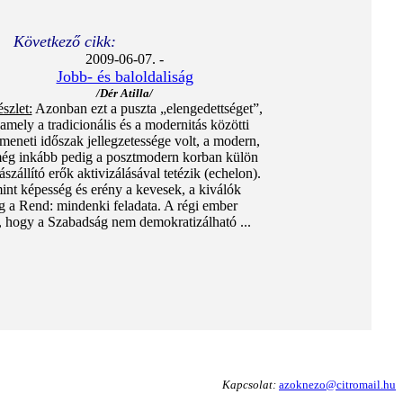
Következő cikk:
2009-06-07. -
Jobb- és baloldaliság
/Dér Atilla/
szlet:
Azonban ezt a puszta „elengedettséget”,
amely a tradicionális és a modernitás közötti
tmeneti időszak jellegzetessége volt, a modern,
ég inkább pedig a posztmodern korban külön
ászállító erők aktivizálásával tetézik (echelon).
mint képesség és erény a kevesek, a kiválók
íg a Rend: mindenki feladata. A régi ember
, hogy a Szabadság nem demokratizálható ...
Kapcsolat:
azoknezo@citromail.hu