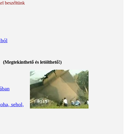
l beszéltünk
iból
(Megtekinthető és letölthető!)
iában
oha, sehol,