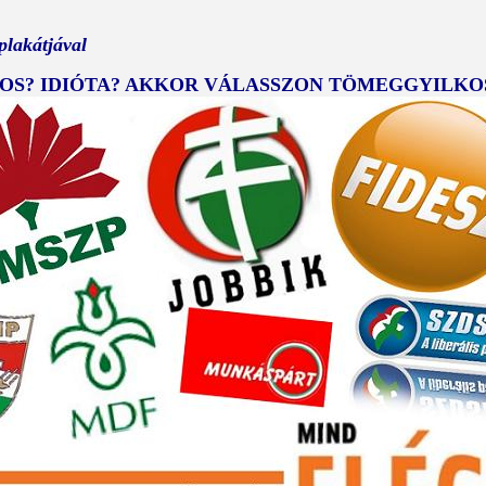
plakátjával
S? IDIÓTA? AKKOR VÁLASSZON TÖMEGGYILKOS