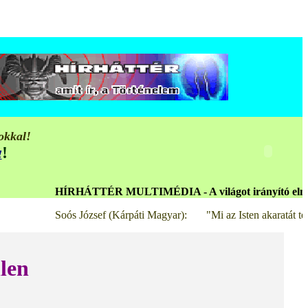
okkal!
!
!
HÍRHÁTTÉR MULTIMÉDIA - A világot irányító elmeuralmi Eche
Soós József (Kárpáti Magyar): "Mi az Isten akaratát teljesítjük,
len