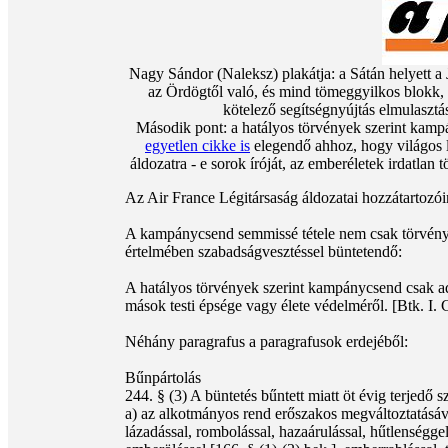
Nagy Sándor (Naleksz) plakátja: a Sátán helyett a
az Ördögtől való, és mind tömeggyilkos blokk, m
kötelező segítségnyújtás elmulasz
Második pont: a hatályos törvények szerint kampá
egyetlen cikke is
elegendő ahhoz, hogy világos l
áldozatra - e sorok íróját, az emberéletek irdatlan
Az Air France Légitársaság áldozatai hozzátartozói
A kampánycsend semmissé tétele nem csak törvényes
értelmében szabadságvesztéssel büntetendő:
A hatályos törvények szerint kampánycsend csak ad
mások testi épsége vagy élete védelméről. [Btk. I. C
Néhány paragrafus a paragrafusok erdejéből:
Bűnpártolás
244. § (3) A büntetés bűntett miatt öt évig terjedő 
a) az alkotmányos rend erőszakos megváltoztatásáva
lázadással, rombolással, hazaárulással, hűtlenségge