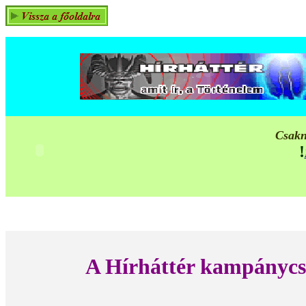
Csakn
!
A Hírháttér k
ampánycse