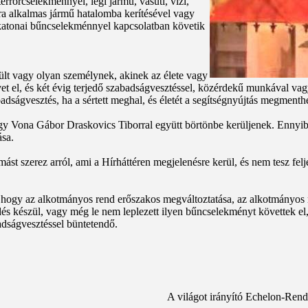
terrorcselekménnyel, légi jármű, vasúti, vízi,
ra alkalmas jármű hatalomba kerítésével vagy
ő katonai bűncselekménnyel kapcsolatban követik
rült vagy olyan személynek, akinek az élete vagy
vet el, és két évig terjedő szabadságvesztéssel, közérdekű munkával va
badságvesztés, ha a sértett meghal, és életét a segítségnyújtás megmenthe
gy Vona Gábor Draskovics Tiborral együtt börtönbe kerüljenek. Ennyibe 
ása.
mást szerez arról, ami a Hírháttéren megjelenésre kerül, és nem tesz felje
l, hogy az alkotmányos rend erőszakos megváltoztatása, az alkotmányos 
és készül, vagy még le nem leplezett ilyen bűncselekményt követtek el, 
abadságvesztéssel büntetendő.
A világot irányító Echelon-Rend