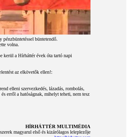
gy pénzbüntetéssel büntetendő.
tte volna.
kerül a Hírháttér évek óta tartó napi
lentést az elkövetők ellen!:
rend elleni szervezkedés, lázadás, rombolás,
és erről a hatóságnak, mihelyt teheti, nem tesz
HÍRHÁTTÉR MULTIMÉDIA
szerek magyarul első és kizárólagos leleplezője