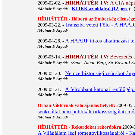
HÍRHÁTTÉR TV:
A CIA népir
2009-02-02. -
KLIKK az oldalra! (12 perc)
(M
/Molnár F. Árpád/
HÍRHÁTTÉR - Háború az Emberiség ellenségei
Transzba vetett Föld - A HAARP 
2009-03-22. -
/Molnár F. Árpád/
A HAARP titkos alkalmazási terü
2009-04-26. -
/Molnár F. Árpád/
HÍRHÁTTÉR TV
:
Bevezetés a
2009-05-14. -
/Zene: Alban Berg, Sir Edward El
/Molnár F. Árpád/
Nemzetbiztonsági csúcsbotrányo
2009-05-20. -
/Molnár F. Árpád/
A felrobbant katonai repülőgé
2009-05-21. -
/Molnár F. Árpád/
Orbán Viktornak való ajánlás helyett:
2009-05-2
senki által nem publikált titkosszolgálati m
/Molnár F. Árpád/
HÍRHÁTTÉR - Rekordokat rekordokra
2009-0
A Világállam légi tömeggyilkosságairól -
Ka