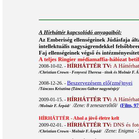
A Hírháttér kapcsolódó anyagaiból:
Az Emberiség ellenségeinek Júdásfaja álta
intellektuális nagyságrendekkel felsőbbr
Faj ellenségeinek végső és intézményesítet
A teljes Ringier médiamaffia-hálózat betil
HÍRHÁTTÉR TV:
A Háttérha
2008-10-02. -
/Christian Crown - Fenyvesi Theresa - titok és Molnár F. 
Beszervezésem elő(zmé)nyei
2008-12-26. -
/Tánczos Krisztina (Tánczos Gábor nagynénje)/
HÍRHÁTTÉR TV:
A Háttérha
2009-01-15. -
/Zene: 8 zeneszerzőtől/
(Film, 97
/Molnár F. Árpád/
HÍRHÁTTÉR - Ahol a jövő életre kelt
HÍRHÁTTÉR TV:
DNS és foto
2009-02-01. -
/Zene: Enigma - 
/Christian Crown - Molnár F. Árpád/