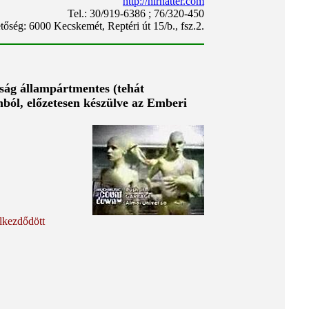
http://hirhatter.com
Tel.: 30/919-6386 ; 76/320-450
tőség: 6000 Kecskemét, Reptéri út 15/b., fsz.2.
lóság állampártmentes (tehát
ból, előzetesen készülve az Emberi
lkezdődött