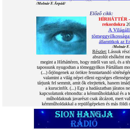
/Molnár F. Árpád/
Előző cikk:
HÍRHÁTTÉR - 
rekordokra
20
A Világál
tömeggyilkosságai
államtitkok az E
/Molnár F.
Részlet:
Lássuk rész
abszolút elsőként me
megint a Hírháttéren, hogy miről van szó, és a tén
tapossunk nyugodtan a tömeggyilkos Pártállam moc
(...) őrjöngenek az örökre fenntartandó sötétségé
valamint a világ népei elleni egységes ellenség
tárjunk fel semmit, amit ők elrejtettek, hanem imá
a kurucinfót. (...) Egy a hadászatban járatos 
kapcsolatunk elmondta: a kémműholdakkal és a 
műholdaknak javarészt csak álcázott, mert va
kémműholdakkal a repülőgépeken és más földi 