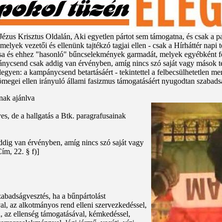
 Jézus Krisztus Oldalán, Aki egyetlen pártot sem támogatna, és csak a 
elyek vezetői és ellenünk tajtékzó tagjai ellen - csak a Hírháttér napi 
tása és ehhez "hasonló" bűncselekmények garmadát, melyek egyébként f
nycsend csak addig van érvényben, amíg nincs szó saját vagy mások tes
egyen: a kampánycsend betartásáért - tekintettel a felbecsülhetetlen m
 tömegei ellen irányuló állami fasizmus támogatásáért nyugodtan szabadsá
nak ajánlva
, de a hallgatás a Btk. paragrafusainak
dig van érvényben, amíg nincs szó saját vagy
ím, 22. § f)]
szabadságvesztés, ha a bűnpártolást
l, az alkotmányos rend elleni szervezkedéssel,
l, az ellenség támogatásával, kémkedéssel,