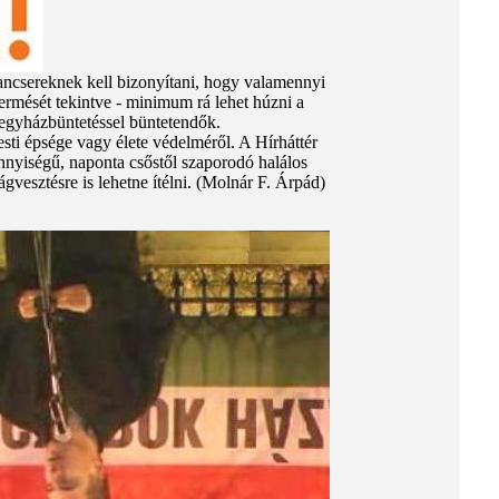
pancsereknek kell bizonyítani, hogy valamennyi
termését tekintve - minimum rá lehet húzni a
egyházbüntetéssel büntetendők.
ti épsége vagy élete védelméről. A Hírháttér
ennyiségű, naponta csőstől szaporodó halálos
gvesztésre is lehetne ítélni. (Molnár F. Árpád)