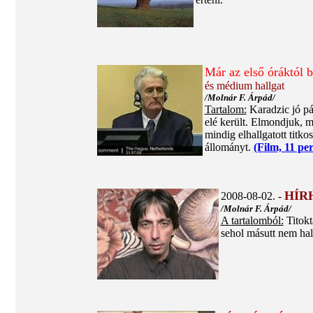
Már az első óráktól b
és médium hallgat
/Molnár F. Árpád/
Tartalom:
Karadzic jó pár
elé került. Elmondjuk, m
mindig elhallgatott titk
állományt.
(Film, 11 per
HÍR
2008-08-02. -
/Molnár F. Árpád/
A tartalomból:
Titokt
sehol másutt nem hal