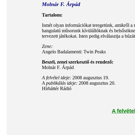
Molnár F. Árpád
Tartalom:
Ismét olyan információkat teregetünk, amikről a
hangulatú műsorunk kívülállóknak és belsősöknek
tervezett játékokat. Isten pedig elválasztja a búzá
Zene:
Angelo Badalamenti: Twin Peaks
Beszél, zenei szerkesztő és rendező:
Molnár F. Árpád
A felvétel ideje:
2008 augusztus 19.
A publikálás ideje:
2008 augusztus 20.
Hírháttér Rádió
A felvéte