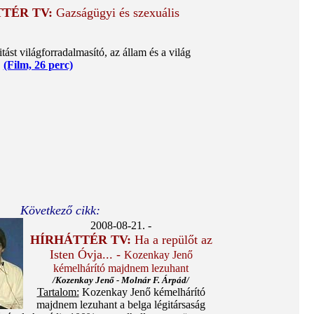
TTÉR TV:
Gazságügyi és szexuális
ást világforradalmasító, az állam és a világ
.
(Film, 26 perc)
Következő cikk:
2008-08-21. -
HÍRHÁTTÉR TV:
Ha a repülőt az
Isten Óvja... -
Kozenkay Jenő
kémelhárító majdnem lezuhant
/Kozenkay Jenő - Molnár F. Árpád/
Tartalom:
Kozenkay Jenő kémelhárító
majdnem lezuhant a belga légitársaság