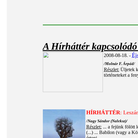
A Hírháttér kapcsolódó
Éj
2008-08-18. -
/Molnár F. Árpád/
Részlet:
Üljetek 
történeteket a fe
HÍRHÁTTÉR
: Leszám
/Nagy Sándor (Naleksz)/
Részlet:
... a fejünk fölöt
(...)
...
Babilon (vagy a Köz
érteni.