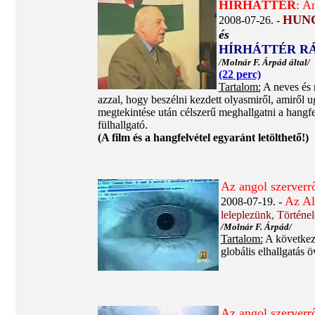
HÍRHÁTTÉR
: A
HUNG
2008-07-26. -
és
HÍRHÁTTÉR R
/Molnár F. Árpád által/
(22 perc)
Tartalom:
A neves és 
azzal, hogy beszélni kezdett olyasmiről, amiről 
megtekintése után célszerű meghallgatni a hangfel
fülhallgató.
(A film és a hangfelvétel egyaránt letölthető!)
Az angol szerverrő
Az Al
2008-07-19. -
leleplezünk, Történe
/Molnár F. Árpád/
Tartalom:
A következő 
globális elhallgatás 
Az angol szerverrő