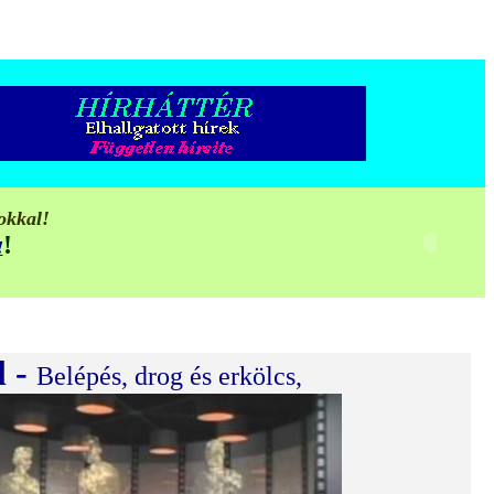
okkal!
!
!
l -
Belépés, drog és erkölcs,