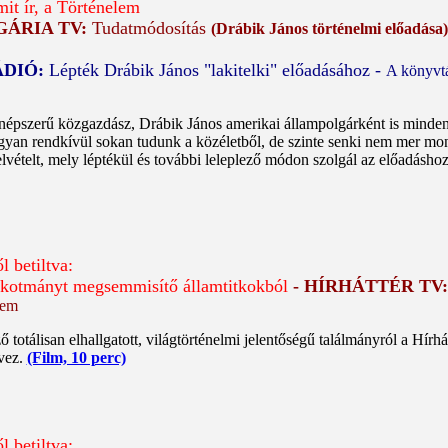
mit ír, a Történelem
ÁRIA TV:
Tudatmódosítás
(Drábik János történelmi előadása)
ÁDIÓ:
Lépték Drábik János "lakitelki" előadásához -
A könyvtá
népszerű közgazdász, Drábik János amerikai állampolgárként is minden
ugyan rendkívül sokan tudunk a közéletből, de szinte senki nem mer mon
vételt, mely léptékül és további leleplező módon szolgál az előadáshoz,
l betiltva:
kotmányt megsemmisítő államtitkokból
- HÍRHÁTTÉR TV
lem
totálisan elhallgatott, világtörténelmi jelentőségű találmányról a Hírhát
övez.
(Film, 10 perc)
l betiltva: