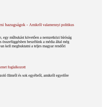
ami hazugságok -
Amikről valamennyi politikus
ésre, egy műbukást követően a nemzetközi bíróság
ros összefüggésben beszélünk a média által még
yan kell megbuktatni a teljes magyar rendőri
enet foglalkozott
azoló filmről és sok egyébről, amikről egyelőre