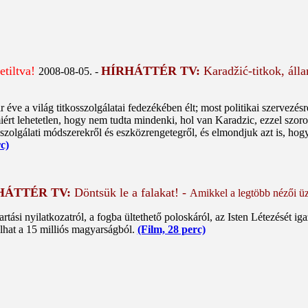
etiltva!
HÍRHÁTTÉR TV:
Karadžić-titkok, áll
2008-08-05. -
 éve a világ titkosszolgálatai fedezékében élt; most politikai szervez
iért lehetetlen, hogy nem tudta mindenki, hol van Karadzic, ezzel szo
osszolgálati módszerekről és eszközrengetegről, és elmondjuk azt is, hog
c)
HÁTTÉR TV:
Döntsük le a falakat! -
Amikkel a legtöbb nézői üz
artási nyilatkozatról, a fogba ültethető poloskáról, az Isten Létezését ig
lhat a 15 milliós magyarságból.
(Film, 28 perc)