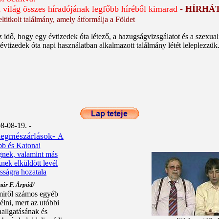
 világ összes híradójának legfőbb híréből kimarad
- HÍRHÁ
ltitkolt találmány, amely átformálja a Földet
idő, hogy egy évtizedek óta létező, a hazugságvizsgálatot és a szexualit
al évtizedek óta napi használatban alkalmazott találmány létét leleplezzük
8-08-19. -
ömegmészárlások
-
A
b és Katonai
nek, valamint más
nek elküldött levél
sságra hozatala
ár F. Árpád/
amiről számos egyéb
élni, mert az utóbbi
hallgatásának és