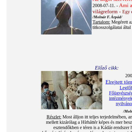
Ami a
2008-07-11. -
világreform -
Egy e
/Molnár F. Árpád/
Tartalom:
Megérett az 
titkosszolgálatai ált
Előző cikk:
200
Elrejtett t
Legfőb
Főügyészség
intézmények
nyilváno
/Moln
Részlet:
Most álljon itt teljes terjedelmében, 
mellett kizárólag a Hírháttér képes és mer besz
esztendőkben e téren is a Kádár-rendszer 