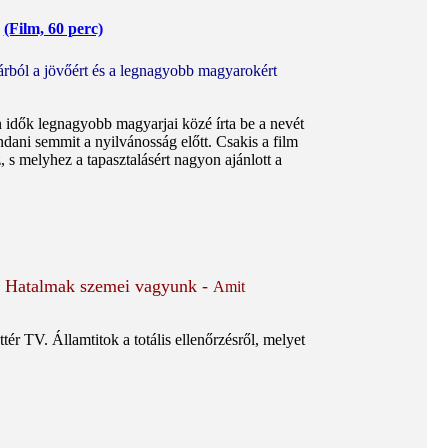
(Film, 60 perc)
rból a jövőért és a legnagyobb magyarokért
 idők legnagyobb magyarjai közé írta be a nevét
dani semmit a nyilvánosság előtt. Csakis a film
 s melyhez a tapasztalásért nagyon ajánlott a
:
Hatalmak szemei vagyunk -
Amit
tér TV. Államtitok a totális ellenőrzésről, melyet