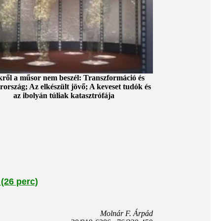
ről a műsor nem beszél: Transzformáció és
ország; Az elkészült jövő; A keveset tudók és
az ibolyán túliak katasztrófája
 (26 perc)
Molnár F. Árpád