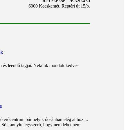
30/919-6386 ; 76/320-450
6000 Kecskemét, Reptéri út 15/b.
ek
 és leendő tagjai. Nekünk mondok kedves
e
anó erőcentrum bármelyik óceánban elég ahhoz ...
. Sőt, annyira egyszerű, hogy nem lehet nem