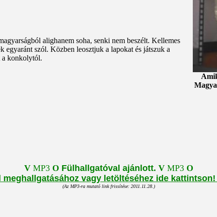
 magyarságból alighanem soha, senki nem beszélt. Kellemes
 egyaránt szól. Közben leosztjuk a lapokat és játszuk a
t a konkolytól.
Amik
Magyar
V
MP3
O
Fülhallgatóval ajánlott.
V
MP3
O
l meghallgatásához vagy letöltéséhez ide kattintson!
(Az MP3-ra mutató link frissítése: 2011.11.28.)