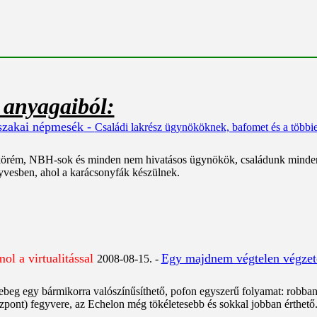
 anyagaiból:
szakai népmesék
-
Családi lakrész ügynököknek, bafomet és a többi
körém, NBH-sok és minden nem hivatásos ügynökök, családunk minden
nyvesben, ahol a karácsonyfák készülnek
.
ol a virtualitással
Egy majdnem végtelen végzet
2008-08-15. -
t lebeg egy bármikorra valószínűsíthető, pofon egyszerű folyamat: robb
pont) fegyvere, az Echelon még tökéletesebb és sokkal jobban érthető