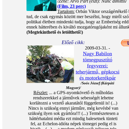
/Zene: Arvo Pärt (észt): Nunc dimittis/
(Film, 23 perc)
Tartalom:
Orbán Viktor országértékelő b
tud, de csak egymás között mer beszélni, hogy miről szól
politikai életben mindenki tudja, hogy az Emberiség edd
ennek hátterében és kiváltó mozgatórugójaként mi állunk
(Megtekinthető és letölthető!)
Előző cikk:
2009-03-31. -
Nagy Babilon
tömegpusztító
fegyverei:
teherjármű, gépkocsi
és motorkerékpár
/Soós József (Kárpáti
Magyar)/
Részlet:
... a GPS-nyomkövető és műholdas
rendszerekkel a járművek sebességét lehetne
korlátozni a vezető akaratától függetlenül is! (...)
Nincs is szükség ennyi járműre, még kevésbé van
szükség ilyen sok gyártóra!!! (...) Természetesen a
háttérhatalmi média ezt mindig balesetnek tünteti
fel, az Echelon-idióta népek tömegei pedig el is
hiszik... (...) ... a modern gépkocsik teljesen tele