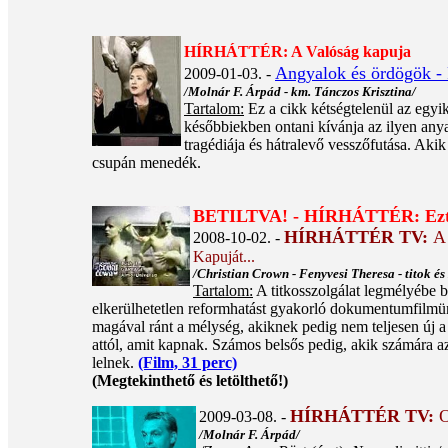
HÍRHÁTTÉR: A Valóság kapuja
Angyalok és ördögök - Re
2009-01-03. -
/Molnár F. Árpád - km. Tánczos Krisztina/
Tartalom:
Ez a cikk kétségtelenül az egyi
későbbiekben ontani kívánja az ilyen anya
tragédiája és hátralevő vesszőfutása. Aki
csupán menedék.
BETILTVA! - HÍRHÁTTÉR: Ezt a
HÍRHÁTTÉR TV:
A
2008-10-02. -
Kapuját...
/Christian Crown - Fenyvesi Theresa - titok é
Tartalom:
A titkosszolgálat legmélyébe 
elkerülhetetlen reformhatást gyakorló dokumentumfilmü
magával ránt a mélység, akiknek pedig nem teljesen új a 
attól, amit kapnak. Számos belsős pedig, akik számára az
lelnek.
(Film, 31 perc)
(Megtekinthető és letölthető!)
HÍRHÁTTÉR TV:
O
2009-03-08. -
/Molnár F. Árpád/