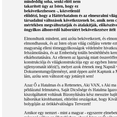
mindeddig soha, senki előtt nem
takarított úgy az Isten, hogy ez
bekövetkezhessen -, közvetlenül
előidézi, hogy a Háttérhatalom és az elmeuralmi vilá
társadalmi változások következzenek be, amik nem c
mértékben megváltoztatják és átalakítják, előkészí
öngyilkos álhonvédő háborúiért bekövetkezésre ítélt 
Elmondtunk mindent, ami azóta bekövetkezett, és elmon
elmondhassuk, és az Isten olyan világ csúfjára vetette ez
magyarság elleni tömeggyilkosságok védelmére hivatkozva
felszámolására, és az Emberiség totális besötétítésén kere
elkárhoztatására. Az ellenem az Igazság miatt összeröff
konstrukciója és világkonstrukciója egy az egyben Iste
ujjlenyomatát idézi(!), melyet azok értenek meg Napnál 
Dokumentumgyűjteményt, amit éppen azért Kaptunk a Mi
lám, azóta sem változott egy jottányit sem!
Azaz Ő a Hatalmas és a Rettenetes, Aki VAN, s Aki ma
példázatul felmutatva, Saját Dicsősége és Hatalma Igaz
kiszolgáltatott voltának Bizonyítására kész messzire hají
háborúkat kirobbantani, eltörölni országokat, hogy Kivá
bolygóján az örökkévalóságra Tervezett!
Amikor egy nemzet - mint a magyar - egyszerre elmebete