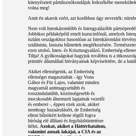
kitenyésztett pártdisznókondájuk fedezékébe menekültek
volna meg!
Amit én akarok ezért, azt korábban úgy nevezték: nürnbe
Nem volt Istenkáromlóbb és Istengyalázóbb pártsöpredé
Jobbikos példaképéül emelt kurucinfónál, amelyek Isten
iszlám országokhoz hasonlóan az Istenkáromlást törvényil
sztálinista, fasiszta bűntettek megfékezésére. Természet
ezen utolsó, Isten- és Krisztusgyalázó, Emberiség-ellene
Tiltja! A gyilkosságokat hagyjuk továbbra is a titkosszol
primitív államállati hitványainak képviseletére, de a h
Akiket ellenségeink, az Emberiség
ellenségei magasztaltak - így Vona
Gábor és Für Lajos, valamint minden
magyarnál antimagyaritább és
rosszindulatúbb, közönségesebb és
mocskosabb álnemzeti lapjainak vezetői
és emberei -, éppen ezek azok, akiket
nemhogy hazaárulásért, de Emberiség
elleni bűnökért kellene régtől fogva
bíróság elé állítani és fegyházbüntetésre
ítélni.
Azokat, akiket a Háttérhatalom,
valamint annak lakájai, a CIA és az