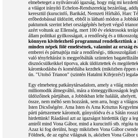
elmebeteget a nyilvánvaló igazság, hogy míg mi kezdettő
a világot irányító Echelon-Rendszerekig bezárólag, addi
keresztül (kurucinfó, Barikád, Nemzeti Hírháló, Harc Té
erőbedobással üldözött, ebből is látható módon a Jobbik
paktumok szerint lehet országépítés helyett végső trian
azért voltunk az Ellenség, mert 100 év elektrosokk terápi
állam politikai gyilkosságait, a rendőrség és a titkosszol
könnyen kivitelezhető programmal rendelkeztünk a H
minden népek fölé emelésének, valamint az ország és á
emberei és pártsajtója már a rendőrségi-, titkosszolgálati
való tényfeltárást is megpróbálták szüntelen bagatelliz
disznócsülkeikkel tiporva, akik üldöztettek és megölette
káromkodásba és komédiába kezdtek (miközben éppen ezek
ún. "Utolsó Trianon" (szintén Hatalmi Kifejezés!) lega
Egy elmebeteg patkánytársadalom, amely a világ minden
milliomodik álmegváltó, mára a tömeggyilkosságok legh
üldözőinek pártjában, a Jobbikban lelte halálát, ahelyett
össze, nem méltó sem hozzánk, sem arra, hogy a világos
Isten Dicsőségére. Ama Isten és Ama Krisztus Kegyelmé
párti pártszemete káromolt, gúnyolódva és a Sátán rossz
hirdettünk! Ráadásul azt az igazságot hirdettük (így a 
amiről mind Vona Gábor, mind a kurucinfó stb. régóta tu
Azaz ki fog derülni, hogy miközben Vona Gábor csendes 
Földnek, de az egész világnak is, aközben Vona Gábor utc