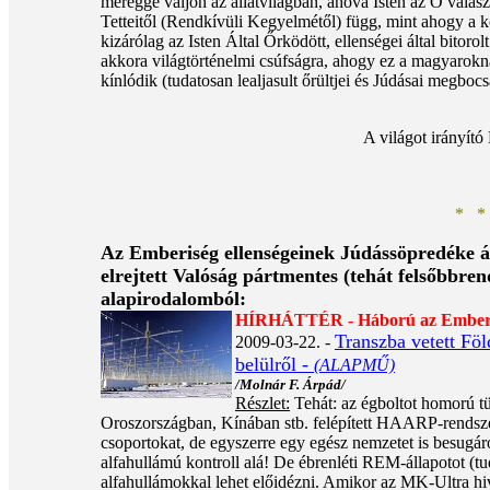
méreggé váljon az állatvilágban, ahová Isten az Ő válasz
Tetteitől (Rendkívüli Kegyelmétől) függ, mint ahogy a kol
kizárólag az Isten Által Őrködött, ellenségei által bitor
akkora világtörténelmi csúfságra, ahogy ez a magyarokná
kínlódik (tudatosan lealjasult őrültjei és Júdásai megbocs
A világot irányít
* *
Az Emberiség ellenségeinek Júdássöpredéke ált
elrejtett Valóság pártmentes (tehát felsőbbren
alapirodalomból:
HÍRHÁTTÉR - Háború az Emberisé
Transzba vetett Föl
2009-03-22. -
belülről -
(ALAPMŰ)
/Molnár F. Árpád/
Részlet:
Tehát: az égboltot homorú t
Oroszországban, Kínában stb. felépített HAARP-rendszerre
csoportokat, de egyszerre egy egész nemzetet is besugár
alfahullámú kontroll alá! De ébrenléti REM-állapotot (tu
alfahullámokkal lehet előidézni. Amikor az MK-Ultra hi