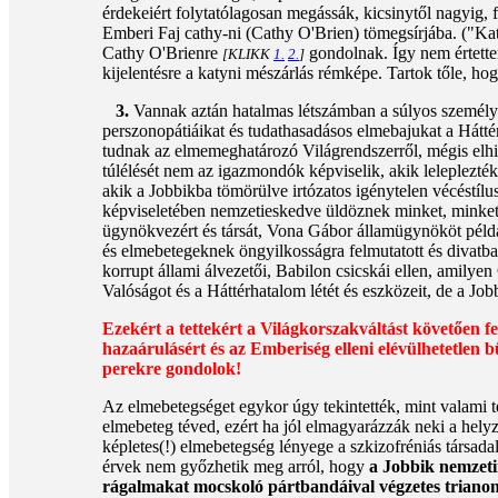
érdekeiért folytatólagosan megássák, kicsinytől nagyig, 
Emberi Faj cathy-ni (Cathy O'Brien) tömegsírjába. ("Kat
Cathy O'Brienre
gondolnak. Így nem értette
[KLIKK
1.
2.
]
kijelentésre a katyni mészárlás rémképe. Tartok tőle, 
3.
Vannak aztán hatalmas létszámban a súlyos személy
perszonopátiáikat és tudathasadásos elmebajukat a Hátt
tudnak az elmemeghatározó Világrendszerről, mégis elhi
túlélését nem az igazmondók képviselik, akik leleplezték
akik a Jobbikba tömörülve irtózatos igénytelen vécést
képviseletében nemzetieskedve üldöznek minket, minket
ügynökvezért és társát, Vona Gábor államügynököt példak
és elmebetegeknek öngyilkosságra felmutatott és divatba
korrupt állami álvezetői, Babilon csicskái ellen, amilye
Valóságot és a Háttérhatalom létét és eszközeit, de a Jo
Ezekért a tettekért a Világkorszakváltást követően fel
hazaárulásért és az Emberiség elleni elévülhetetlen 
perekre gondolok!
Az elmebetegséget egykor úgy tekintették, mint valami té
elmebeteg téved, ezért ha jól elmagyarázzák neki a helyz
képletes(!) elmebetegség lényege a szkizofréniás társada
érvek nem győzhetik meg arról, hogy
a Jobbik nemzeti
rágalmakat mocskoló pártbandáival végzetes trianoni