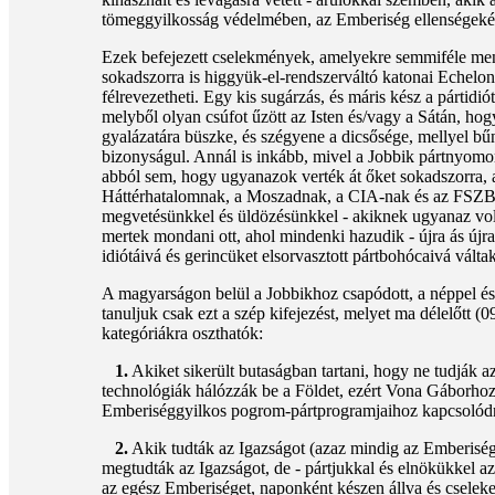
tömeggyilkosság védelmében, az Emberiség ellenségekén
Ezek befejezett cselekmények, amelyekre semmiféle ment
sokadszorra is higgyük-el-rendszerváltó katonai Echelon-
félrevezetheti. Egy kis sugárzás, és máris kész a pártid
melyből olyan csúfot űzött az Isten és/vagy a Sátán, hog
gyalázatára büszke, és szégyene a dicsősége, mellyel bűn
bizonyságul. Annál is inkább, mivel a Jobbik pártnyomor
abból sem, hogy ugyanazok verték át őket sokadszorra, 
Háttérhatalomnak, a Moszadnak, a CIA-nak és az FSZB-ne
megvetésünkkel és üldözésünkkel - akiknek ugyanaz vol
mertek mondani ott, ahol mindenki hazudik - újra ás újr
idiótáivá és gerincüket elsorvasztott pártbohócaivá váltak
A magyarságon belül a Jobbikhoz csapódott, a néppel és
tanuljuk csak ezt a szép kifejezést, melyet ma délelőtt
kategóriákra oszthatók:
1.
Akiket sikerült butaságban tartani, hogy ne tudják a
technológiák hálózzák be a Földet, ezért Vona Gáborhoz 
Emberiséggyilkos pogrom-pártprogramjaihoz kapcsolódn
2.
Akik tudták az Igazságot (azaz mindig az Emberiség
megtudták az Igazságot, de - pártjukkal és elnökükkel az
az egész Emberiséget, naponként készen állva és cseleked