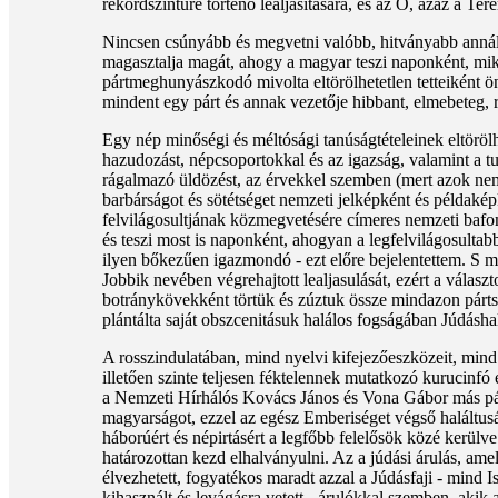
rekordszintűre történő lealjasítására, és az Ő, azaz a Te
Nincsen csúnyább és megvetni valóbb, hitványabb annál 
magasztalja magát, ahogy a magyar teszi naponként, mi
pártmeghunyászkodó mivolta eltörölhetetlen tetteiként ön
mindent egy párt és annak vezetője hibbant, elmebeteg, 
Egy nép minőségi és méltósági tanúságtételeinek eltörölhe
hazudozást, népcsoportokkal és az igazság, valamint a 
rágalmazó üldözést, az érvekkel szemben (mert azok nem 
barbárságot és sötétséget nemzeti jelképként és példaké
felvilágosultjának közmegvetésére címeres nemzeti bafomet
és teszi most is naponként, ahogyan a legfelvilágosultabb
ilyen bőkezűen igazmondó - ezt előre bejelentettem. S me
Jobbik nevében végrehajtott lealjasulását, ezért a válas
botránykövekként törtük és zúztuk össze mindazon pártsz
plántálta saját obszcenitásuk halálos fogságában Júdáshal
A rosszindulatában, mind nyelvi kifejezőeszközeit, mind 
illetően szinte teljesen féktelennek mutatkozó kurucinf
a Nemzeti Hírhálós Kovács János és Vona Gábor más pártb
magyarságot, ezzel az egész Emberiséget végső haláltu
háborúért és népirtásért a legfőbb felelősök közé kerülve
határozottan kezd elhalványulni. Az a júdási árulás, am
élvezhetett, fogyatékos maradt azzal a Júdásfaji - mind 
kihasznált és levágásra vetett - árulókkal szemben, akik 