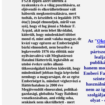
FSZB éppen azért ültettek a
nyakunkra és a világ pusztítására, az
eljövendő és elkerülhetetlenné vált
háborúk megkonstruálására, mert
tudták, és készültek rá legalább 1976
óta(!) [majd elmondjuk, miről van
szó], hogy el fog jönni a Molnár F.
Árpád, akit nem lehet likvidálni,
kiderült, hogy mindenkinél többet
mond el, mint amit valaha magyar, de
Az "
Oko
kvázi vagy egészen az Emberiségből
cím
bárki elmondott, nem beszélve a
pártsz
legkevesebb 1976 óta előttük már
nyilvánvalóvá vált Meghatározó
lealj
Hatalmi Hátteréről, legkésőbb az
publiká
utolsó évekre széles állami-
hanem mosl
titkosszolgálati körben kiderült, hogy
mindenkinél jobban fogja képviselni
Emberi Faj
nemhogy a magyarságot, de az egész
szint
Emberiséget is, mindazt véghezviszi a
használni
Háttérhatalom (a 2000 éve
nem az ig
Megjövendölt elmeuralmi, politikai-
gazdasági, globalista Nagy Babilon)
szolgálj
vonatkozásában, ami eddig soha,
olyat -
senkinek nem sikerülhetett - mert