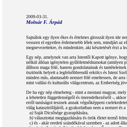
2009-03-31.
Molnár F. Árpád
Sajnálok egy ilyen ékes és értelmes glosszát ilyen ide ne
vesszen el egyetlen érdemesebb lélek sem, mindjárt az 
megnevezettekre, és mindenkire, aki késztetését érzi a le
Egy nép, amelynek van arra Istentől Kapott igénye, hog
nélkül állóan igénytelen gyűlöletmédiumokat (amilyen pl.
állítson maga fölé, hanem gondolatainak és tantételeine
ösztönök helyett a legfelsőbbrendű erkölcs és Isteni Sz
minden más, alantasabb nemzet fölé emeltessen, de arra i
mint vallási és kulturális világcentrum, az Emberiség j
De ha egy nép elmebeteg - mint a mostani magyar, mely
a lehetetlen függetlenségről és önrendelkezésről -, akkor
erről tanúságot tesznek annak végsőképpeni cselekedetei)
világ katasztrófájáról, a gyakorlatban nem a nemzet és a 
a)
Saját Dicsősége gyarapítására,
b)
választottai megigazítására és örök életet termő felm
c)
és - akár eredeti szándékával szemben - az adott ál