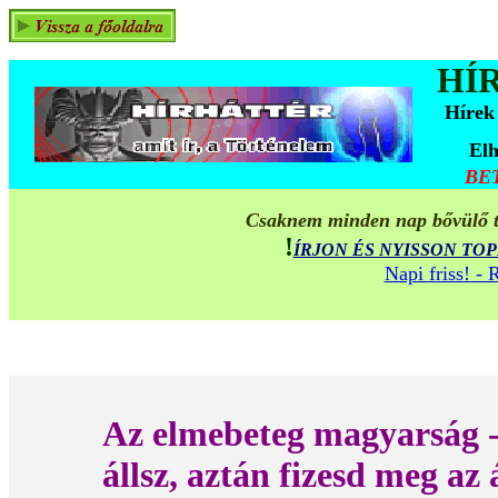
HÍ
Hírek
Elh
BE
Csaknem minden nap bővülő ta
!
ÍRJON ÉS NYISSON TO
Napi friss! -
Az elmebeteg magyarság -
állsz, aztán fizesd meg az