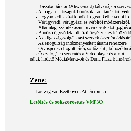
- Kasziba Sándor (Alex Guard) kálváriája a szervezet
- A magyar hatóságok bűnözők iránt tanúsított védel
- Hogyan kell lakást lopni? Hogyan kell elvenni Lom
- Vérügyvédi, vérügyészi és vérbírói módszerekről.
- Államilag, szándékosan törvénybe iktatott joghézag
- Bűnöző ügyvédek, bűnöző ügyészek és bűnöző bí
- Az áligazságszolgáltatási szervek összefonódásairól
- Az elfogultság intézményesített állami rendszere.
- Orvosperek elfogult bírói; sortűzpárti, bűnöző bíró
- Összefogásra serkentés a Videoplayer és a Virtus ne
náluk hirdető MédiaMarkt-ok és Duna Plaza bűnpártol
Zene:
- Ludwig van Beethoven: Athén romjai
Letöltés és sokszorosítás
V
O
MP3