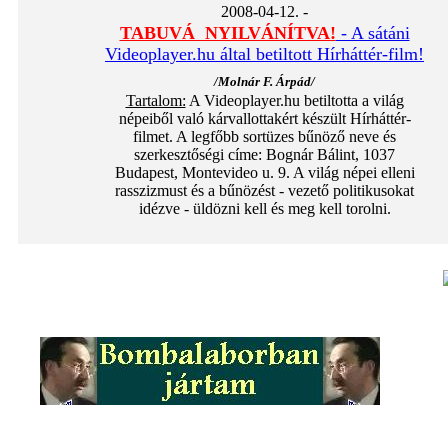
2008-04-12. -
TABUVÁ NYILVÁNÍTVA!
- A sátáni
Videoplayer.hu által betiltott Hírháttér-film!
/Molnár F. Árpád/
Tartalom:
A Videoplayer.hu betiltotta a világ
népeiből való kárvallottakért készült Hírháttér-
filmet. A legfőbb sortüzes bűnöző neve és
szerkesztőségi címe: Bognár Bálint, 1037
Budapest, Montevideo u. 9. A világ népei elleni
rasszizmust és a bűnözést - vezető politikusokat
idézve - üldözni kell és meg kell torolni.