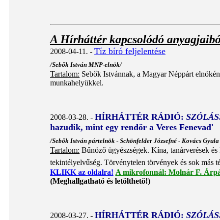
A Hírháttér kapcsolódó anyagjaibó
Tíz bíró feljelentése
2008-04-11. -
/Sebők István MNP-elnök/
Tartalom:
Sebők Istvánnak, a Magyar Néppárt elnökének t
munkahelyükkel.
HÍRHÁTTÉR RÁDIÓ:
SZÓLÁS
2008-03-28. -
hazudik, mint egy rendőr a Veres Fenevad'
/
Sebők István pártelnök - Schönfelder Józsefné - Kovács Gyula
Tartalom:
Bűnöző ügyészségek. Kína, tanárverések és B
tekintélyelvűség. Törvénytelen törvények és sok más t
KLIKK az oldalra!
A mikrofonnál: Molnár F. Árp
(Meghallgatható és letölthető!)
HÍRHÁTTÉR RÁDIÓ:
SZÓLÁS
2008-03-27. -