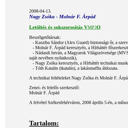
2008-04-13.
Nagy Zsóka - Molnár F. Árpád
Letöltés és sokszorosítás
V
O
MP3
Beszélgetőtársak:
- Kasziba Sándor (Alex Guard) biztonsági őr, a szerv
- Molnár F. Árpád keresztyén, a Hírháttér főszerkeszt
-
Nádasdi István, a Magyarok Világszövetsége (MVS
saját nevében nyilatkozik),
- Nagy Zsóka keresztyén, a Hírháttér technikai munk
- Tóth Katalin (tkatalin), a lakásmaffia áldozata.
A technikai feltételeket Nagy Zsóka és Molnár F. Árpád
Zenei- és felelős szerkesztő:
Molnár F. Árpád
A felvétel Székesfehérváron, 2008 április 5-én, a műsor
Tartalom: