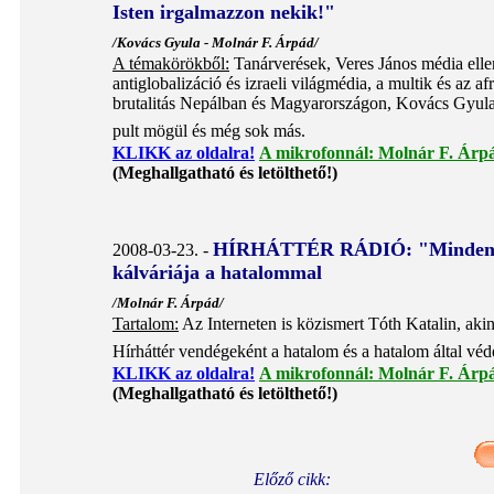
Isten irgalmazzon nekik!"
/Kovács Gyula -
Molnár F. Árpád/
A témakörökből:
Tanárverések, Veres János média elleni
antiglobalizáció és izraeli világmédia, a multik és az af
brutalitás Nepálban és Magyarországon, Kovács Gyula
pult mögül és még sok más.
KLIKK az oldalra!
A mikrofonnál: Molnár F. Árp
(Meghallgatható és letölthető!)
HÍRHÁTTÉR RÁDIÓ:
"Minden 
2008-03-23. -
kálváriája a hatalommal
/
Molnár F. Árpád/
Tartalom:
Az Interneten is közismert Tóth Katalin, ak
Hírháttér vendégeként a hatalom és a hatalom által védet
KLIKK az oldalra!
A mikrofonnál: Molnár F. Árp
(Meghallgatható és letölthető!)
Előző cikk: