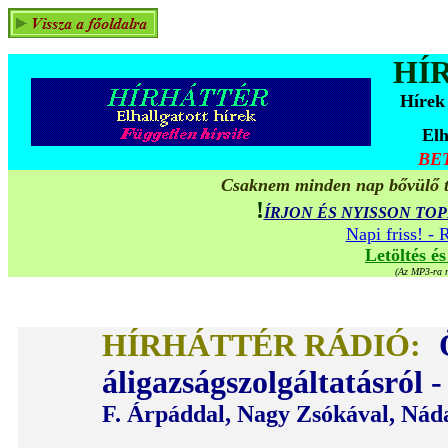
HÍ
Hírek
Elh
BE
Csaknem minden nap bővülő ta
!
ÍRJON ÉS NYISSON TO
Napi friss! -
Letöltés é
(Az MP3-ra mu
HÍRHÁTTÉR RÁDIÓ:
áligazságszolgáltatásról 
F. Árpáddal, Nagy Zsókával, Náda