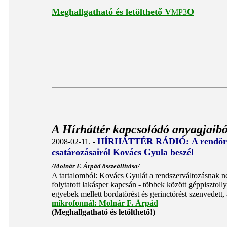
Meghallgatható és letölthető
V
O
MP3
A Hírháttér kapcsolódó anyagjaibó
HÍRHÁTTÉR RÁDIÓ:
A rendőrö
2008-02-11. -
csatározásairól Kovács Gyula beszél
/Molnár F. Árpád összeállítása/
A tartalomból:
Kovács Gyulát a rendszerváltozásnak neve
folytatott lakásper kapcsán - többek között géppisztol
egyebek mellett bordatörést és gerinctörést szenvedett, 
mikrofonnál: Molnár F. Árpád
(Meghallgatható és letölthető!)