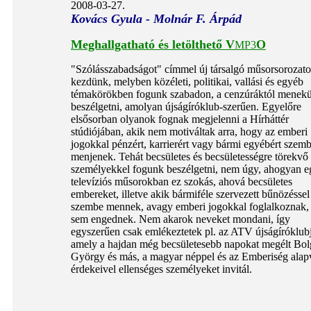
2008-03-27.
Kovács Gyula - Molnár F. Árpád
Meghallgatható és letölthető
V
O
MP3
"Szólásszabadságot" címmel új társalgó műsorsorozato
kezdünk, melyben közéleti, politikai, vallási és egyéb
témakörökben fogunk szabadon, a cenzúráktól menek
beszélgetni, amolyan újságíróklub-szerűen. Egyelőre
elsősorban olyanok fognak megjelenni a Hírháttér
stúdiójában, akik nem motiváltak arra, hogy az emberi
jogokkal pénzért, karrierért vagy bármi egyébért szem
menjenek. Tehát becsületes és becsületességre törekvő
személyekkel fogunk beszélgetni, nem úgy, ahogyan e
televíziós műsorokban ez szokás, ahová becsületes
embereket, illetve akik bármiféle szervezett bűnözéssel
szembe mennek, avagy emberi jogokkal foglalkoznak,
sem engednek. Nem akarok neveket mondani, így
egyszerűen csak emlékeztetek pl. az ATV újságíróklubj
amely a hajdan még becsületesebb napokat megélt Bol
György és más, a magyar néppel és az Emberiség alap
érdekeivel ellenséges személyeket invitál.