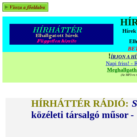
HÍ
Hírek
Elh
BE
!
ÍRJON A 
Napi friss! -
Meghallgatha
(Az MP3-ra mu
HÍRHÁTTÉR RÁDIÓ:
közéleti társalgó műsor 