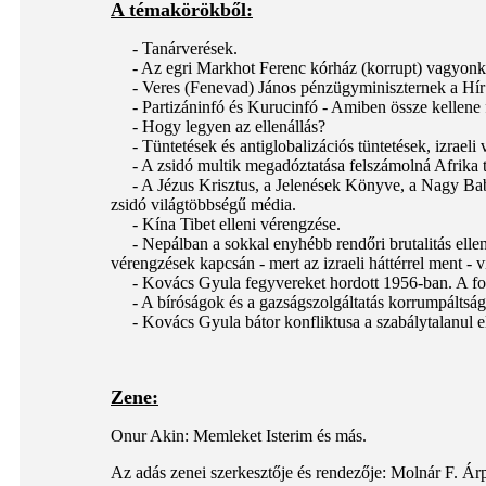
A témakörökből:
- Tanárverések.
- Az egri Markhot Ferenc kórház (korrupt) vagyonkezelé
- Veres (Fenevad) János pénzügyminiszternek a Hír TV 
- Partizáninfó és Kurucinfó - Amiben össze kellene 
- Hogy legyen az ellenállás?
- Tüntetések és antiglobalizációs tüntetések, izraeli
- A zsidó multik megadóztatása felszámolná Afrika t
- A Jézus Krisztus, a Jelenések Könyve, a Nagy Babi
zsidó világtöbbségű média.
- Kína Tibet elleni vérengzése.
- Nepálban a sokkal enyhébb rendőri brutalitás ellen
vérengzések kapcsán - mert az izraeli háttérrel ment - 
- Kovács Gyula fegyvereket hordott 1956-ban. A forr
- A bíróságok és a gazságszolgáltatás korrumpáltságáró
- Kovács Gyula bátor konfliktusa a szabálytalanul el
Zene:
Onur Akin: Memleket Isterim és más.
Az adás zenei szerkesztője és rendezője: Molnár F. Ár