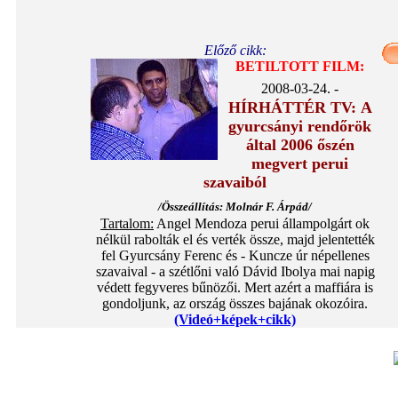
Előző cikk:
BETILTOTT FILM:
2008-03-24. -
HÍRHÁTTÉR TV:
A
gyurcsányi rendőrök
által 2006 őszén
megvert perui
szavaiból
/Összeállítás: Molnár F. Árpád/
Tartalom:
Angel Mendoza perui állampolgárt ok
nélkül rabolták el és verték össze, majd jelentették
fel Gyurcsány Ferenc és - Kuncze úr népellenes
szavaival - a szétlőni való Dávid Ibolya mai napig
védett fegyveres bűnözői. Mert azért a maffiára is
gondoljunk, az ország összes bajának okozóira.
(Videó+képek+cikk)