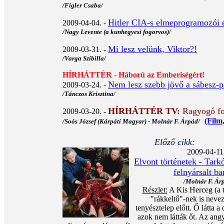
/Figler Csaba/
Hitler CIA-s elmeprogramozói é
2009-04-04. -
/Nagy Levente (a kunhegyesi fogorvos)/
Mi lesz velünk, Viktor?!
2009-03-31. -
/Varga Szibilla/
HÍRHÁTTÉR - Háború az Emberiségért!
Nem lesz szebb jövő a sábesz-p
2009-03-24. -
/Tánczos Krisztina/
HÍRHÁTTÉR TV:
Ragyogó fo
2009-03-20. -
(Film
/Soós József (Kárpáti Magyar) - Molnár F. Árpád/
Előző cikk:
2009-04-11.
Elvont történetek - Tark
felnyársalt b
/Molnár F. Ár
Részlet:
A Kis Herceg (a t
"rákkeltő"-nek is nevez
tenyésztelep előtt. Ő látta a
azok nem látták őt. Az angy