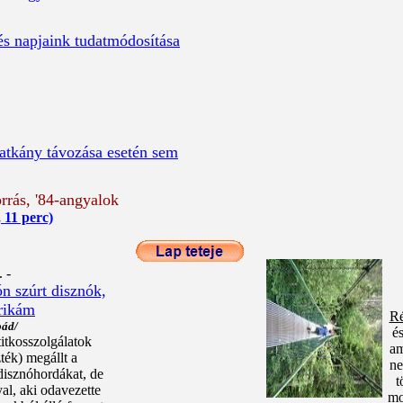
s napjaink tudatmódosítása
atkány távozása esetén sem
rrás, '84-angyalok
, 11 perc)
 -
ón szúrt disznók,
arikám
Ré
pád/
és
itkosszolgálatok
am
ték) megállt a
ne
 disznóhordákat, de
t
al, aki odavezette
mo