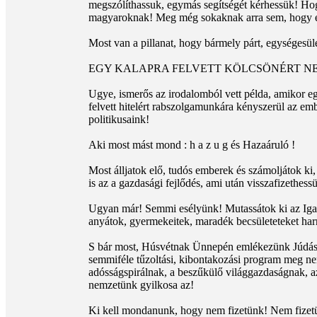
megszólíthassuk, egymás segítségét kérhessük! H
magyaroknak! Meg még sokaknak arra sem, hogy é
Most van a pillanat, hogy bármely párt, egységesül
EGY KALAPRA FELVETT KÖLCSÖNÉRT NE
Ugye, ismerős az irodalomból vett példa, amikor egy
felvett hitelért rabszolgamunkára kényszerül az embe
politikusaink!
Aki most mást mond : h a z u g és Hazaáruló !
Most álljatok elő, tudós emberek és számoljátok k
is az a gazdasági fejlődés, ami után visszafizethe
Ugyan már! Semmi esélyünk! Mutassátok ki az Igazsá
anyátok, gyermekeitek, maradék becsületeteket har
S bár most, Húsvétnak Ünnepén emlékezünk Júdás ár
semmiféle tűzoltási, kibontakozási program meg nem
adósságspirálnak, a beszűkülő világgazdaságnak, 
nemzetünk gyilkosa az!
Ki kell mondanunk, hogy nem fizetünk! Nem fizetü