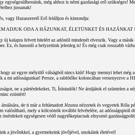
ogy egységesülhessünk, még ahhoz is némi gazdasági erő szükséges! M
telhez jussanak!
és, vagy Hazaszerető Erő felálljon és kimondja:
M ADJUK ODA A HÁZUNKAT, ÉLETÜNKET ÉS HAZÁNKAT 
 új kalapra felvett hitelért az adóstól mindenét elveszik. Vagy a másik
r. Ez, és hasonló a helyzetünk jelenleg is! És még csak rosszabb várható
i, hogy az egyre mélyülő válságból nincs kiút! Hogy mennyi lehet még 
ssük a mi adósságunkat! Persze, a rablótőke koloncában versenyezve a H
got, ne a pártérdekeket, Ti, Írástudók! Ne áruljátok el szüntelen a né
minc ezüstért!
ulására, de ti már a feltámadott Jézusra nézzetek és vegyetek Róla p
 valósítható, mely a kölcsönök további felvételére, az adósságspirál dö
az önérdekeit egységesen védő nagytőkepiacnak elnyomó gazdaságpolit
nk a jövőnkkel, a gyermekeink jövőjével, unokáink életével!