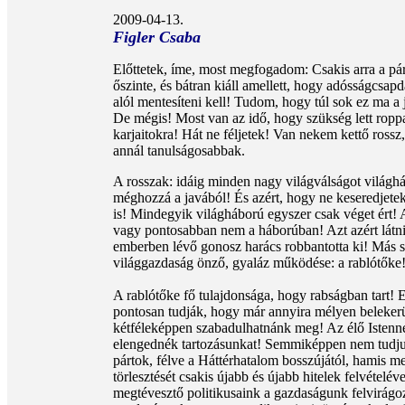
2009-04-13.
Figler Csaba
Előttetek, íme, most megfogadom: Csakis arra a pár
őszinte, és bátran kiáll amellett, hogy adósságcsap
alól mentesíteni kell! Tudom, hogy túl sok ez ma a
De mégis! Most van az idő, hogy szükség lett ropp
karjaitokra! Hát ne féljetek! Van nekem kettő rossz,
annál tanulságosabbak.
A rosszak: idáig minden nagy világválságot világhá
méghozzá a javából! És azért, hogy ne keseredjete
is! Mindegyik világháború egyszer csak véget ért! A
vagy pontosabban nem a háborúban! Azt azért látni
emberben lévő gonosz harács robbantotta ki! Más s
világgazdaság önző, gyaláz működése: a rablótőke
A rablótőke fő tulajdonsága, hogy rabságban tart!
pontosan tudják, hogy már annyira mélyen belekerü
kétféleképpen szabadulhatnánk meg! Az élő Istenne
elengednék tartozásunkat! Semmiképpen nem tudju
pártok, félve a Háttérhatalom bosszújától, hamis me
törlesztését csakis újabb és újabb hitelek felvételév
megtévesztő politikusaink a gazdaságunk felvirágo