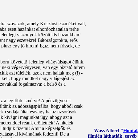
tra szavazok, amely Krisztusi eszméket vall,
dába esett hazánkat elhordozhatatlan terhe
 jelenlegi viszonyok között kis hazánkban!
ant nagy eszetekre! Bátorságotokra, erős
 plusz egy jó hírem! Igaz, nem frissek, de
ború követett! Jelenleg világválságot élünk,
k neki végérvényesen, van egy bíztató hírem
kik azt túlélték, azok nem haltak meg (!) -
 kell, hogy mindkét nagy világégést az
zavakkal fogalmazva: a belső és a
!
 Ez a legfőbb ismérve! A pénzügyesek
ltünk az adósságspirálba, hogy abból csak
k csodája által és/vagy ha az uzsorások
k kivágni magunkat úgy, ahogy azt a
netrenddel reánk erőltetnék! A hitelek
el tudjuk fizetni! Amit a képzelgők és
Wass Albert "
Hontal
ztatásával kívánnának fedezni! De a
filmjén láthatják, egyéb