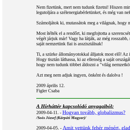
Nem fizetünk, mert nem tudunk fizetni! Hiszen min
legutoljára a szélenergiabérletünket, és még van n
Számoljátok ki, mutassátok meg a világnak, hogy ne
Most ítélték el a rendőrt, ki megfojtotta a szeren
végét járjuk már! Vagy ha látják, az még rosszabb
saját nemzetünk fiai is asszisztálnak!
Ti, a szürke állományotokkal álljatok most elő! Az 
Hogy tisztán láthassa, ki az ellenség a saját orszá
hogy nem tudunk többet áldozni a "világ nemzetköz
Azt meg nem adjuk ingyen, önként és dalolva !
2009 április 12.
Figler Csaba
A Hírháttér kapcsolódó anyagaiból:
Hogyan tovább, globalizmus?
2009-04-11. -
/Soós József (Kárpáti Magyar)/
Amit vettünk fehér ménért, ela
2009-04-05. -