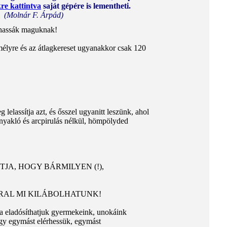
kre kattintva
saját gépére is lementheti.
(Molnár F. Árpád)
títhassák maguknak!
lyre és az átlagkereset ugyanakkor csak 120
elassítja azt, és ősszel ugyanitt leszünk, ahol
 nyakló és arcpirulás nélkül, hömpölyded
JA, HOGY BÁRMILYEN (!),
RAL MI KILÁBOLHATUNK!
ra eladósíthatjuk gyermekeink, unokáink
hogy egymást elérhessük, egymást