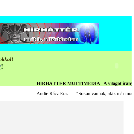
okkal!
!
!
HÍRHÁTTÉR MULTIMÉDIA - A világot irányító elmeur
Audie Rácz Era: "Sokan vannak, akik már most is látják 