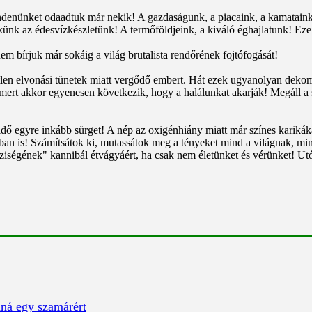
denünket odaadtuk már nekik! A gazdaságunk, a piacaink, a kamataink, 
ekünk az édesvízkészletünk! A termőföldjeink, a kiváló éghajlatunk! Eze
m bírjuk már sokáig a világ brutalista rendőrének fojtófogását!
csétlen elvonási tünetek miatt vergődő embert. Hát ezek ugyanolyan dek
, mert akkor egyenesen következik, hogy a halálunkat akarják! Megáll a
idő egyre inkább sürget! A nép az oxigénhiány miatt már színes karikáka
gában is! Számítsátok ki, mutassátok meg a tényeket mind a világnak, mi
iségének" kannibál étvágyáért, ha csak nem életünket és vérünket! Ut
dná egy szamárért