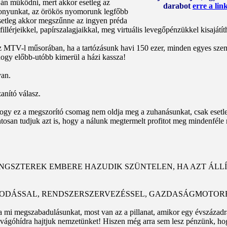
án működni, mert akkor esetleg az
darabot
erre a lin
zonyunkat, az örökös nyomorunk legfőbb
Esetleg akkor megszűnne az ingyen préda
fillérjeikkel, papírszalagjaikkal, meg virtuális levegőpénzükkel kisajá
MTV-l műsorában, ha a tartózásunk havi 150 ezer, minden egyes szemé
 hogy előbb-utóbb kimerül a házi kassza!
van.
anító válasz.
gy ez a megszorító csomag nem oldja meg a zuhanásunkat, csak esetleg l
tosan tudjuk azt is, hogy a nálunk megtermelt profitot meg mindenféle
ENGSZTEREK EMBERE HAZUDIK SZÜNTELEN, HA AZT ÁLLÍT
OSKODÁSSAL, RENDSZERSZERVEZÉSSEL, GAZDASÁGMOTOR
a mi megszabadulásunkat, most van az a pillanat, amikor egy évszázad
, és vágóhídra hajtjuk nemzetünket! Hiszen még arra sem lesz pénzünk, 