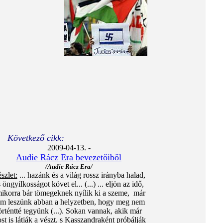
Következő cikk:
2009-04-13. -
Audie Rácz Era bevezetőiből
/Audie Rácz Era/
szlet:
... hazánk és a világ rossz irányba halad,
 öngyilkosságot követ el... (...) ... eljön az idő,
ikorra bár tömegeknek nyílik ki a szeme, már
m leszünk abban a helyzetben, hogy meg nem
örténtté tegyünk (...). Sokan vannak, akik már
st is látják a vészt, s Kasszandraként próbálják