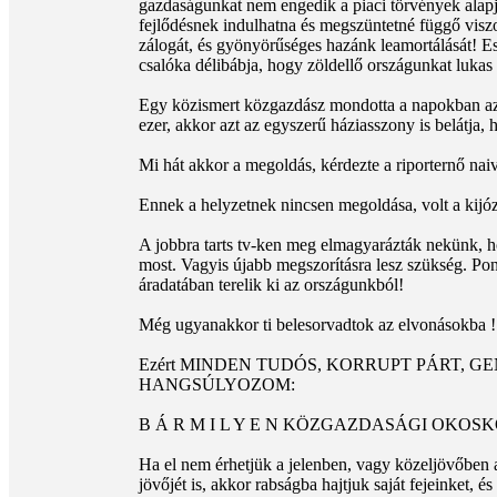
gazdaságunkat nem engedik a piaci törvények alapj
fejlődésnek indulhatna és megszüntetné függő vis
zálogát, és gyönyörűséges hazánk leamortálását! 
csalóka délibábja, hogy zöldellő országunkat lukas 
Egy közismert közgazdász mondotta a napokban az 
ezer, akkor azt az egyszerű háziasszony is belátja,
Mi hát akkor a megoldás, kérdezte a riporternő nai
Ennek a helyzetnek nincsen megoldása, volt a kijóz
A jobbra tarts tv-ken meg elmagyarázták nekünk, ho
most. Vagyis újabb megszorításra lesz szükség. Pon
áradatában terelik ki az országunkból!
Még ugyanakkor ti belesorvadtok az elvonásokba !
Ezért MINDEN TUDÓS, KORRUPT PÁRT, G
HANGSÚLYOZOM:
B Á R M I L Y E N KÖZGAZDASÁGI OK
Ha el nem érhetjük a jelenben, vagy közeljövőben 
jövőjét is, akkor rabságba hajtjuk saját fejeinket