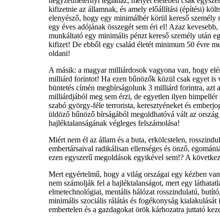
négyzetméternyi téglaház, melyet életében csak egyszer 
kifizetnie az államnak, és amely előállítási (építési) köl
elenyésző, hogy egy minimálbér körül kereső személy 
egy éves adójának összegét sem éri el! Azaz kevesebb, 
munkáltató egy minimális pénzt kereső személy után egy
kifizet! De ebből egy család életét minimum 50 évre m
oldani!
A másik: a magyar milliárdosok vagyona van, hogy elér
milliárd forintot! Ha ezen bűnözők közül csak egyet is
büntetés címén megbírságolunk 3 milliárd forintra, azt 
milliárdjából meg sem érzi, de egyetlen ilyen himpellér 
szabó györgy-féle terrorista, keresztyéneket és emberj
üldöző bűnöző bírságából megoldhatóvá vált az ország 
hajléktalanságának végleges felszámolása!
Miért nem él az állam és a buta, erkölcstelen, rosszindul
embertársaival radikálisan ellenséges és önző, egománi
ezen egyszerű megoldások egyikével sem!? A következt
Mert egyértelmű, hogy a világ országai egy kézben van
nem számolják fel a hajléktalanságot, mert egy láthatatl
elmetechnológiai, mentális hálózat rosszindulatú, butító
minimális szociális rálátás és fogékonyság kialakulását
embertelen és a gazdagokat örök kárhozatra juttató ke