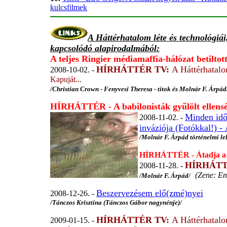
kulcsfilmek
A Háttérhatalom léte és technológiá
kapcsolódó alapirodalmából:
A teljes Ringier médiamaffia-hálózat betiltot
HÍRHÁTTÉR TV:
A Háttérhatal
2008-10-02. -
Kapuját...
/Christian Crown - Fenyvesi Theresa - titok és Molnár F. Árpád
HÍRHÁTTÉR - A babilonisták gyűlölt ellens
Minden idő
2008-11-02. -
inváziója (Fotókkal!) -
/Molnár F. Árpád történelmi lel
HÍRHÁTTÉR - Átadja a t
HÍRHÁTT
2008-11-28. -
(Zene: En
/Molnár F. Árpád/
Beszervezésem elő(zmé)nyei
2008-12-26. -
/Tánczos Krisztina (Tánczos Gábor nagynénje)/
HÍRHÁTTÉR TV:
A Háttérhatal
2009-01-15. -