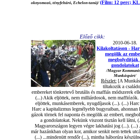
(Film: 12 perc; K
oknyomozó, tényfeltáró, Echelon-tanú)/
Előző cikk:
2010-06-18.
Kilakoltatáson - Har
megölik az embe
megbolydítják 
gondolatokat
/
Magyar Kommunis
Munkáspárt/
Részlet:
[A Munkásp
tiltakozik a családo
embereket tönkretevő brutális és maffiás módszerek ellen
(...) Akik eljöttek, nem milliárdosok, nem maffiózók.
eljöttek, munkásemberek, nyugdíjasok (...). (...) Harc
Harc a kapitalizmus legmélyebb bugyraiban, ahonnan 
gázok törnek fel naponta és megölik az embert, megbol
a gondolatokat. Nekünk viszont tisztán kell látni, (.
Magyarországon legyen végre lakhatási jog (...). (...) .
már hazánkban olyan kor, amikor senkit nem tettek utcár
(...) ...mindenütt rendőr (...), mintha háborúra készül