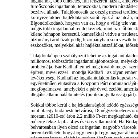
ingatlanok, több emeletes, full felszerelt házak, amelye
fürdőszobás ingatlanok, teraszokkal, modern híradástec
bezárva állnak. Tulajdonosaik az ország messzi terület
környezetükben hajléktalanok sorát lépik át az utcán, 
Elgondolkodtató, hogyan van az, hogy a világ tele van
mégis több ingatlannal rendelkeznek, mint az előbbiekbe
kilenc hónapon keresztül, kamerákkal védve a területe
bizományi áruházak pedig bizományban sem veszik be a
eszközöket, melyekkel akár hajléktalanszállókat, időse
Tulajdonképpen szabályozni lehetne az ingatlantulajdonlá
milliomos, többszörös ingatlantulajdonosokra, melyekből
problémája. Bár Kadhafi ennél még tovább megy: szerint
építeni, mivel ezzel - mondja Kadhafi - az olyan ember 
tevékenység. Kadhafi az ingatlantulajdonlás kapcsán val
egyértelműen elutasítva a Központi Párt dominanciáját 
megfogalmazva, amelyekért a pár évvel ezelőtti amerik
illegális állami halálbüntetés (politikai gyilkosság) járt).
Sokkal többe kerül a hajléktalanságból adódó egészségü
mint pl. egy budapesti belvárosi, 18 négyzetméteres ör
mostani (2010-es) áron 2,2 millió Ft-ért megkapható, é
méterre fekszik pl. a 4-es és 6-os villamostól. Ha Buda
belvárosában ilyen olcsó az ingatlan, nagyobb városok
peremkerületein hogy-hogy nem jut egy magyar államp