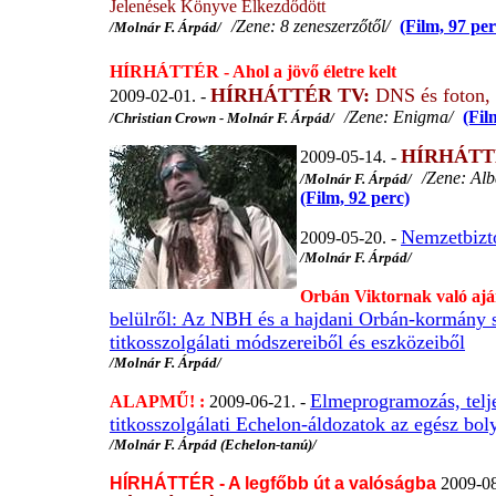
Jelenések Könyve Elkezdődött
/Zene: 8 zeneszerzőtől/
(Film, 97 per
/Molnár F. Árpád/
HÍRHÁTTÉR - Ahol a jövő életre kelt
HÍRHÁTTÉR TV:
DNS és foton, 
2009-02-01. -
/Zene: Enigma/
(Fil
/Christian Crown - Molnár F. Árpád/
HÍRHÁTT
2009-05-14. -
/Zene: Alb
/Molnár F. Árpád/
(Film, 92 perc)
Nemzetbizto
2009-05-20. -
/Molnár F. Árpád/
Orbán Viktornak való aján
belülről: Az NBH és a hajdani Orbán-kormány so
titkosszolgálati módszereiből és eszközeiből
/Molnár F. Árpád/
Elmeprogramozás, teljes
ALAPMŰ! :
2009-06-21. -
titkosszolgálati Echelon-áldozatok az egész bo
/Molnár F. Árpád (Echelon-tanú)/
HÍRHÁTTÉR - A legfőbb út a valóságba
2009-08