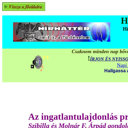
H
Hí
Csaknem minden nap bővül
!
ÍRJON ÉS NYISS
Napi 
Hallgassa 
Az ingatlantulajdonlás p
Szibilla és Molnár F. Árpád gondol