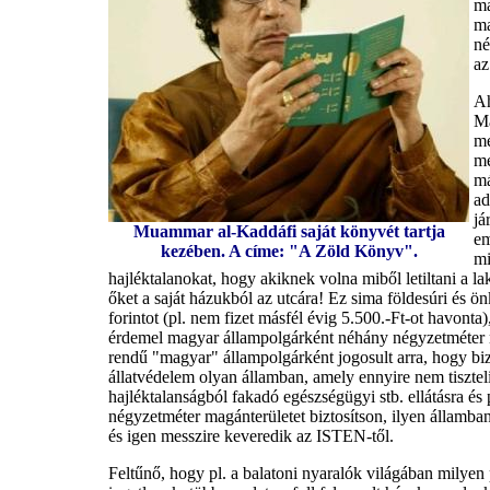
ma
ma
né
az
Ah
Ma
me
me
má
ad
já
Muammar al-Kaddáfi saját könyvét tartja
em
kezében. A címe: "A Zöld Könyv".
mi
hajléktalanokat, hogy akiknek volna miből letiltani a la
őket a saját házukból az utcára! Ez sima földesúri és ön
forintot (pl. nem fizet másfél évig 5.500.-Ft-ot havonta
érdemel magyar állampolgárként néhány négyzetméter m
rendű "magyar" állampolgárként jogosult arra, hogy biz
állatvédelem olyan államban, amely ennyire nem tiszteli a
hajléktalanságból fakadó egészségügyi stb. ellátásra és
négyzetméter magánterületet biztosítson, ilyen államban 
és igen messzire keveredik az ISTEN-től.
Feltűnő, hogy pl. a balatoni nyaralók világában milye