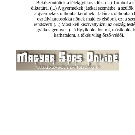
Beköszöntöttek a lélekgyilkos idők. (...) Tombol a t
diktatúra. (...) A gyermekek játékai szemétbe, a szülők 
a gyermekek otthonba kerülnek. Talán az otthonban 
osztályharcosokká nőnek majd és elsöprik ezt a sz
rendszert! (...) Most kell kiszivattyúzni az ország test
gyilkos gennyet. (...) Egyik oldalon mi, másik oldal
karhatalom, a tőkés világ őrző-védői.