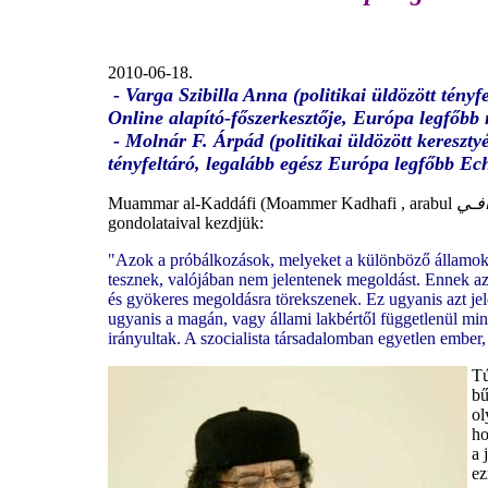
2010-06-18.
-
Varga Szibilla Anna (politikai üldözött tény
Online alapító-főszerkesztője, Európa legfőbb n
- Molnár F. Árpád (politikai üldözött keres
zty
tényfeltáró, legalább egész Európa legfőbb Ec
Muammar al-Kaddáfi (Moammer Kadhafi , arabul
افـي
gondolataival kezdjük:
"Azok a próbálkozások, melyeket a különböző államok
tesznek, valójában nem jelentenek megoldást. Ennek a
és gyökeres megoldásra törekszenek. Ez ugyanis azt jel
ugyanis a magán, vagy állami lakbértől függetlenül min
irányultak. A szocialista társadalomban egyetlen ember
Tú
bű
ol
ho
a 
ez