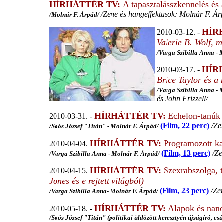
HÍRHÁTTÉR TV:
A tapasztalásszkennelés és 
/Zene és hangeffektusok: Molnár F. Ár
/Molnár F. Árpád/
HÍR
2010-03-12. -
Valerie B. Wolf, 
/
Varga Szibilla Anna
- 
HÍR
2010-03-17. -
Brice Taylor és a 
/
Varga Szibilla Anna
- 
és John Frizzell/
HÍRHÁTTÉR TV:
Echelon-tanúk
2010-03-31. -
(Film, 22 perc)
/Ze
/Soós József "Titán" - Molnár F. Árpád/
HÍRHÁTTÉR TV:
Programozott k
2010-04-04.
(Film, 13 perc)
/Ze
/
Varga Szibilla Anna
-
Molnár F. Árpád/
HÍRHÁTTÉR TV:
Szexrabszolga, 
2010-04-15.
Jones és e rejtett világból)
(Film, 23 perc)
/Zen
/
Varga Szibilla Anna
- Molnár F. Árpád
/
HÍRHÁTTÉR TV:
Alapok és nan
2010-05-18. -
/Soós József "Titán" (politikai üldözött keresztyén újságíró, cs