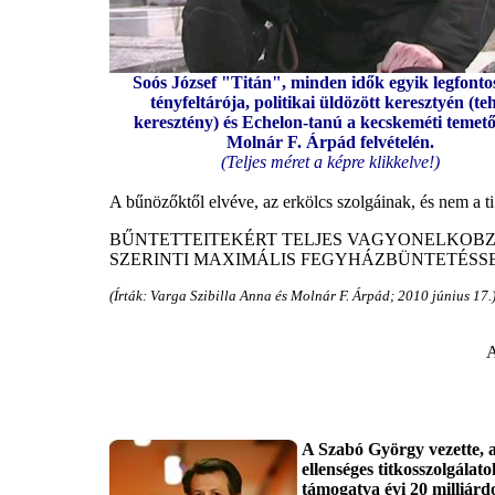
Soós József "Titán", minden idők egyik legfont
tényfeltárója, politikai üldözött keresztyén (te
keresztény) és Echelon-tanú a kecskeméti temet
Molnár F. Árpád felvételén.
(Teljes méret a képre klikkelve!)
A bűnözőktől elvéve, az erkölcs szolgáinak, és nem a ti
BŰNTETTEITEKÉRT TELJES VAGYONELKOBZ
SZERINTI MAXIMÁLIS FEGYHÁZBÜNTETÉSSE
(Írták: Varga Szibilla Anna és Molnár F. Árpád; 2010 június 17.
A
A Szabó György vezette, 
ellenséges titkosszolgálato
támogatva évi 20 milliárd