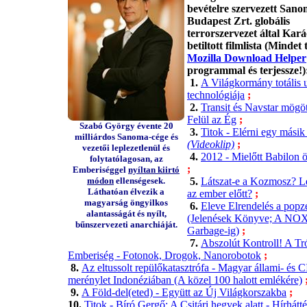
bevételre szervezett San
Budapest Zrt. globális
terrorszervezet által Kar
betiltott filmlista (Mindet t
Mozilla Download Helper
programmal és terjessze!)
1.
A Világkormány totális 
technológiája
;
2.
Transit és Navstar mögöt
Felül az Ég
;
Szabó György évente 20
3.
Titok - Elérni egy másik
milliárdos Sanoma-cége és
(Videoklip)
;
vezetői leplezetlenül és
4.
2012 - Mielőtt Babilon 
folytatólagosan, az
;
Emberiséggel
nyíltan kiirtó
módon
ellenségesek.
5.
Látszat-e a Kozmosz? Le
Láthatóan élvezik a
az ember előtt?
;
magyarság öngyilkos
6.
Eleve Elrendelés a pop
alantasságát és nyílt,
(Jelenések Könyve; A NOX-
bűnszervezeti anarchiáját.
Garbage-ig)
;
7.
Abszolút Kontroll! A Tró
Emberiség - Fotonok, Drogok, Nanorobotok
;
8.
Az eltussolt repülőkatasztrófa - Magyar állami- és 
merénylet Indonéziában (A közel 100 halott emlékére)
9.
A Föld-del(eted) - Együtt az Új Világkorszakba
;
10.
Titok - Bíró Gergő: A Csitári hegyek alatt - Hírhátté