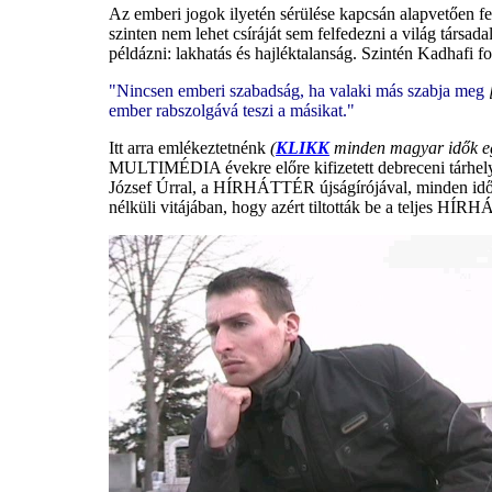
Az emberi jogok ilyetén sérülése kapcsán alapvetően f
szinten nem lehet csíráját sem felfedezni a világ társa
példázni: lakhatás és hajléktalanság. Szintén Kadhafi 
"Nincsen emberi szabadság, ha valaki más szabja meg
ember rabszolgává teszi a másikat."
Itt arra emlékeztetnénk
(
KLIKK
minden magyar idők egyi
MULTIMÉDIA évekre előre kifizetett debreceni tárhely-
József Úrral, a HÍRHÁTTÉR újságírójával, minden idők 
nélküli vitájában, hogy azért tiltották be a teljes