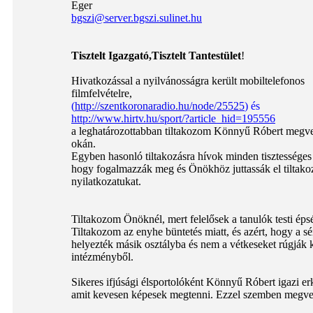
Eger
bgszi@server.bgszi.sulinet.hu
Tisztelt Igazgató,Tisztelt Tantestület
!
Hivatkozással a nyilvánosságra került mobiltelefonos
filmfelvételre,
(
http://szentkoronaradio.hu/node/25525
) és
http://www.hirtv.hu/sport/?article_hid=195556
a leghatározottabban tiltakozom Könnyű Róbert megv
okán.
Egyben hasonló tiltakozásra hívok minden tisztességes
hogy fogalmazzák meg és Önökhöz juttassák el tiltako
nyilatkozatukat.
Tiltakozom Önöknél, mert felelősek a tanulók testi éps
Tiltakozom az enyhe büntetés miatt, és azért, hogy a sér
helyezték másik osztályba és nem a vétkeseket rúgják k
intézményből.
Sikeres ifjúsági élsportolóként Könnyű Róbert igazi erkö
amit kevesen képesek megtenni. Ezzel szemben megverés