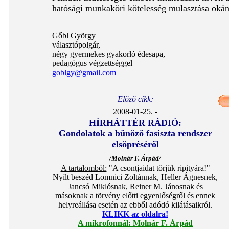
hatósági munkaköri kötelesség mulasztása okán
Gőbl György
választópolgár,
négy gyermekes gyakorló édesapa,
pedagógus végzettséggel
goblgy@gmail.com
Előző cikk:
2008-01-25. -
HÍRHÁTTÉR RÁDIÓ:
Gondolatok a bűnöző fasiszta rendszer
elsöpréséről
/Molnár F. Árpád/
A tartalomból:
"A csontjaidat törjük ripityára!"
Nyílt beszéd Lomnici Zoltánnak, Heller Ágnesnek,
Jancsó Miklósnak, Reiner M. Jánosnak és
másoknak a törvény előtti egyenlőségről és ennek
helyreállása esetén az ebből adódó kilátásaikról.
KLIKK az oldalra!
A mikrofonnál: Molnár F. Árpád