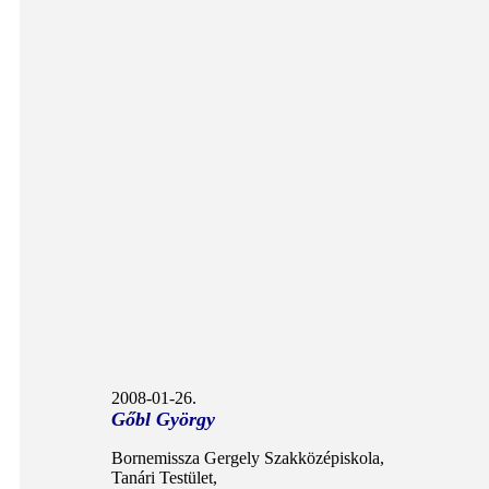
2008-01-26.
Gőbl György
Bornemissza Gergely Szakközépiskola,
Tanári Testület,