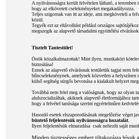
A nyilvánosságra került felvételen látható, a teremben
hogy az elkövetett cselekményeket megakadályozza.
Teljes szigornak van itt az ideje, ami megköveteli a fel
közül.
Tegyék ezt az eltávolítást például országos sajtótájék
megszegik az alapvető társadalmi együttélési elvárások
Tisztelt Tantestület!
Önök közalkalmazottak! Mint ilyen, munkaköri köteless
biztosítása!
Ennek az alapvető elvárásnak testületük tagjai nem fel
bűncselekménynek, amelynek közvetlen a helyszínen sz
külső segítség sürgős bevonása a kialakult helyzet meg
Továbbá nem felel meg a valóságnak, hogy az olyan ta
alulszocializáltak, akiknek alapvető életformájához tarto
hogy a felvétel tanúsága szerint egyértelműen kedvtelés
Hasonló esetek elszaporodásának megelőzése véget j
büntető feljelentésük nyilvánosságra hozatalát
.
Ilyen feljelentésük elmaradása csak nehezíti saját mun
Minden tisztességes embert tiltakozásra hívok 