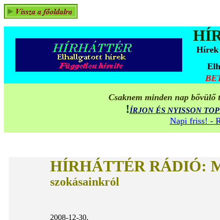
HÍ
Hírek
Elh
BE
Csaknem minden nap bővülő ta
!
ÍRJON ÉS NYISSON TO
Napi friss! -
HÍRHÁTTÉR RÁDIÓ:
M
szokásainkról
2008-12-30.