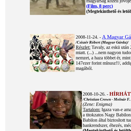
magyarság közeli jövőjér
(Film, 8 perc)
(Megtekinthető és letöl
A Magyar Gár
2008-11-24. -
/Csiszér Róbert (Magyar Gárda)/
Részlet:
Tavaly, az eskü után 
miatt. (...) ...nem nagyon tu
nemzet, a haza többet ér, mint 1
147ezer forint mínusz!!/, addi
magából.
HÍRHÁT
2008-10-26. -
/Christian Crown - Molnár F.
(Zene: Enigma)
Tartalom:
Igaza van-e ama 
a titokzatos Nagy Babiloni
Babilon által biztosított 
bankrendszer, éhezés, méd
(Megtekinthető és letölth