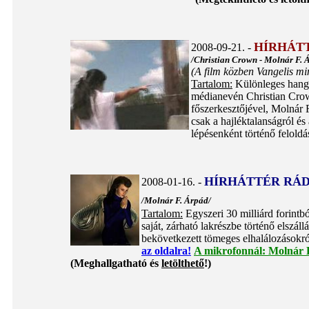
HÍRHÁT
2008-09-21. -
/Christian Crown - Molnár F. 
(A film közben Vangelis mi
Tartalom:
Különleges hangul
médianevén Christian Crown
főszerkesztőjével, Molnár 
csak a hajléktalanságról és
lépésenként történő felold
HÍRHÁTTÉR RÁD
2008-01-16. -
/Molnár F. Árpád/
Tartalom:
Egyszeri 30 milliárd forintbó
saját, zárható lakrészbe történő elszál
bekövetkezett tömeges elhalálo
az oldalra!
A mikrofonnál: Molnár 
(Meghallgatható és
letölthető
!)