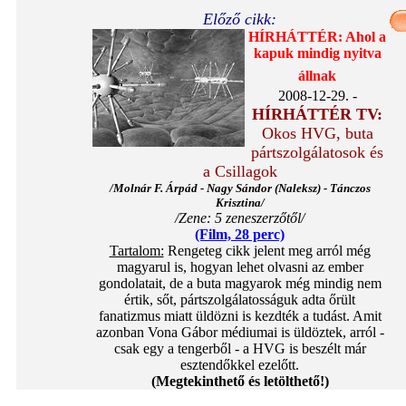
Előző cikk:
HÍRHÁTTÉR: Ahol a
kapuk mindig nyitva
állnak
2008-12-29. -
HÍRHÁTTÉR TV:
Okos HVG, buta
pártszolgálatosok és
a Csillagok
/Molnár F. Árpád - Nagy Sándor (Naleksz) - Tánczos
Krisztina/
/Zene: 5 zeneszerzőtől/
(Film, 28 perc)
Tartalom:
Rengeteg cikk jelent meg arról még
magyarul is, hogyan lehet olvasni az ember
gondolatait, de a buta magyarok még mindig nem
értik, sőt, pártszolgálatosságuk adta őrült
fanatizmus miatt üldözni is kezdték a tudást. Amit
azonban Vona Gábor médiumai is üldöztek, arról -
csak egy a tengerből - a HVG is beszélt már
esztendőkkel ezelőtt.
(Megtekinthető és letölthető!)