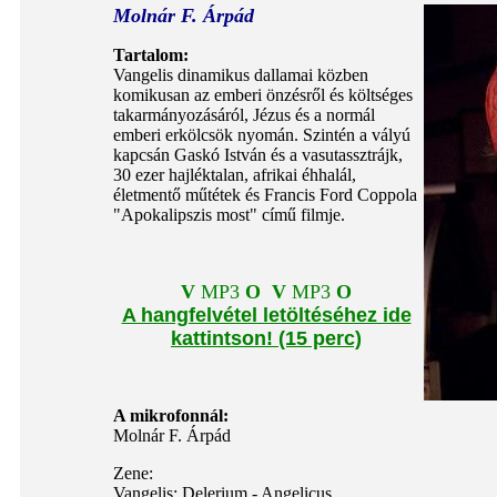
Molnár F. Árpád
Tartalom:
Vangelis dinamikus dallamai közben
komikusan az emberi önzésről és költséges
takarmányozásáról, Jézus és a normál
emberi erkölcsök nyomán. Szintén a vályú
kapcsán Gaskó István és a vasutassztrájk,
30 ezer hajléktalan, afrikai éhhalál,
életmentő műtétek és Francis Ford Coppola
"Apokalipszis most" című filmje.
V
MP3
O
V
MP3
O
A hangfelvétel letöltéséhez ide
kattintson! (15 perc)
A mikrofonnál:
Molnár F. Árpád
Zene:
Vangelis: Delerium - Angelicus