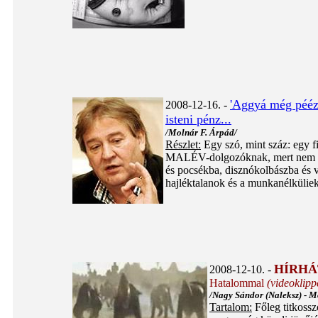
'Aggyá még péézt
2008-12-16. -
isteni pénz...
/Molnár F. Árpád/
Részlet:
Egy szó, mint száz: egy f
MALÉV-dolgozóknak, mert nem oda
és pocsékba, disznókolbászba és v
hajléktalanok és a munkanélküliek
HÍRHÁ
2008-12-10. -
Hatalommal
(videoklipp
/Nagy Sándor (Naleksz) - M
Tartalom:
Főleg titkossz