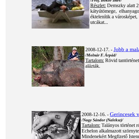
/Prof. Bokor Imre/
Részlet:
Demszky alatt 25
kátyútömege, elhanyagolt
éktelenítik a városképet,
utcákat...
Jobb a mal
2008-12-17. -
/Molnár F. Árpád/
Tartalom:
Rövid tantörténet
alázták.
Gerincesek 
2008-12-16. -
/Nagy Sándor (Naleksz)/
Tartalom:
Talányos történet ró
Echelon alkalmazott szörnyte
Mindenekért Megfizető Istenr