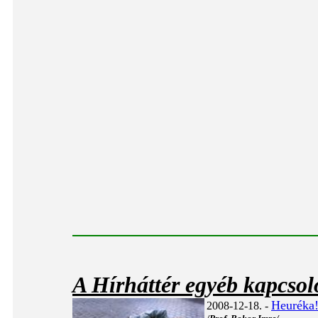
A Hírháttér egyéb kapcsol
Heuréka!
2008-12-18. -