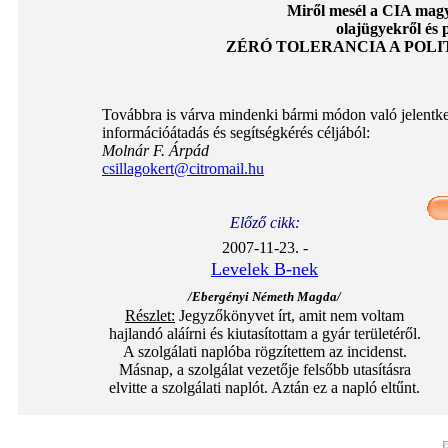
Miről mesél a CIA magya
olajügyekről és p
ZÉRÓ TOLERANCIA A POLI
Továbbra is várva mindenki bármi módon való jelentkezé
információátadás és segítségkérés céljából:
Molnár F. Árpád
csillagokert@citromail.hu
Előző cikk:
2007-11-23. -
Levelek B-nek
/Ebergényi Németh Magda/
Részlet:
Jegyzőkönyvet írt, amit nem voltam
hajlandó aláírni és kiutasítottam a gyár területéről.
A szolgálati naplóba rögzítettem az incidenst.
Másnap, a szolgálat vezetője felsőbb utasításra
elvitte a szolgálati naplót. Aztán ez a napló eltűnt.