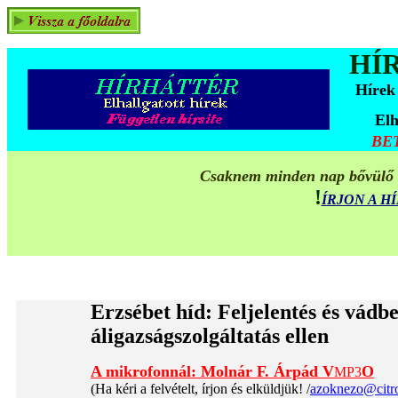
HÍ
Hírek
Elh
BE
Csaknem minden nap bővülő ta
!
ÍRJON A 
Erzsébet híd: Feljelentés és vádb
áligazságszolgáltatás ellen
A mikrofonnál: Molnár F. Árpád
V
O
MP3
(Ha kéri a felvételt, írjon és elküldjük! /
azoknezo@citr