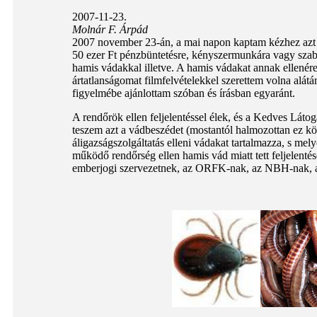
2007-11-23.
Molnár F. Árpád
2007 november 23-án, a mai napon kaptam kézhez azt a
50 ezer Ft pénzbüntetésre, kényszermunkára vagy szabad
hamis vádakkal illetve. A hamis vádakat annak ellenére
ártatlanságomat filmfelvételekkel szerettem volna alát
figyelmébe ajánlottam szóban és írásban egyaránt.
A rendőrök ellen feljelentéssel élek, és a Kedves Látog
teszem azt a vádbeszédet (mostantól halmozottan ez k
áligazságszolgáltatás elleni vádakat tartalmazza, s me
működő rendőrség ellen hamis vád miatt tett feljelent
emberjogi szervezetnek, az ORFK-nak, az NBH-nak, a