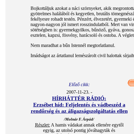
Bojkottáljuk azokat a náci szörnyeket, akik megrontott
gyötrelmes halálából és kegyetlen, brutális tömegmész
fekélyesre rohadt testén. Pénzért, élvezetért, gyermeki 
nagyon-nagyon jól ismert rosszindulatból. Mert van virt
sötétségben is: gyermekgyilkos, bűnöző, gyáva, gonosz,
esztelen, kapzsi, fösvény, harácsoló és ostoba. A végle
Nem maradhat a bűn Istennél megtorlatlanul.
Imádságot az ártatlanul lemészárolt civil halottak sírjai
Előző cikk:
2007-11-23. -
HÍRHÁTTÉR RÁDIÓ:
Erzsébet híd: Feljelentés és vádbeszéd a
rendőrség és az áligazságszolgáltatás ellen
/Molnár F. Árpád/
Részlet:
A hamis vádakat annak ellenére egytől
egyig, az utolsó pontig jóváhagyták és