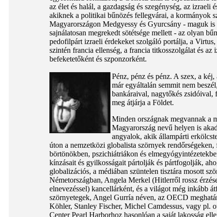
az élet és halál, a gazdagság és szegénység, az izraeli és
akiknek a politikai bűnözés fellegvárai, a kormányok s
Magyarországon Medgyessy és Gyurcsány - maguk is b
sajnálatosan megrekedt sötétsége mellett - az olyan b
pedofilpárt izraeli érdekeket szolgáló portálja, a Virtu
szintén francia ellenség, a francia titkosszolgálat és 
befeketetőként és szponzorként.
Pénz, pénz és pénz. A szex, a kéj,
már egyáltalán semmit nem beszél,
bankáraival, nagytőkés zsidóival, f
meg átjárja a Földet.
Minden országnak megvannak a mag
Magyarország nevű helyen is aka
angyalok, akik állampárti erkölcs
úton a nemzetközi globalista szörnyek rendőrségeken,
börtönökben, pszichiátriákon és elmegyógyintézetekben
kínzásait és gyilkosságait pártolják és pártfogolják, ah
globalizációs, a médiában szüntelen tisztára mosott sz
Németországban, Angela Merkel (Hitlerről rossz érzés
elnevezéssel) kancellárként, és a világot még inkább át
szörnyetegek, Angel Gurría néven, az OECD meghatár
Köhler, Stanley Fischer, Michel Camdessus, vagy pl. o
Center Pearl Harborhoz hasonlóan a saját lakosság ell