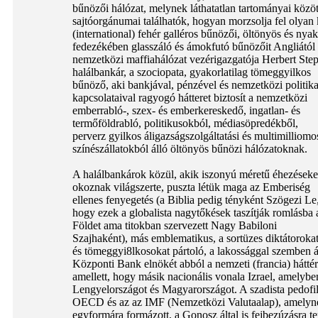
bűnözői hálózat, melynek láthatatlan tartományai közöt
sajtóorgánumai találhatók, hogyan morzsolja fel olyan
(international) fehér galléros bűnözői, öltönyös és ny
fedezékében glasszáló és ámokfutó bűnözőit Angliától
nemzetközi maffiahálózat vezérigazgatója Herbert Step
halálbankár, a szociopata, gyakorlatilag tömeggyilkos
bűnöző, aki bankjával, pénzével és nemzetközi politika
kapcsolataival ragyogó hátteret biztosít a nemzetközi
emberrabló-, szex- és emberkereskedő, ingatlan- és
termőföldrabló, politikusokból, médiasöpredékből,
perverz gyilkos áligazságszolgáltatási és multimilliomo
színészállatokból álló öltönyös bűnözi hálózatoknak.
A halálbankárok közül, akik iszonyú méretű éhezéseke
okoznak világszerte, puszta létük maga az Emberiség
ellenes fenyegetés (a Biblia pedig tényként Szögezi Le
hogy ezek a globalista nagytőkések taszítják romlásba 
Földet ama titokban szervezett Nagy Babiloni
Szajhaként), más emblematikus, a sortüzes diktátoroka
és tömeggyi8lkosokat pártoló, a lakossággal szemben ál
Központi Bank elnökét abból a nemzeti (francia) hátté
amellett, hogy másik nacionális vonala Izrael, amelyben
Lengyelországot és Magyarországot. A szadista pedofil
OECD és az az IMF (Nemzetközi Valutaalap), amelynek é
egyformára formázott, a Gonosz által is fejbezúzásra t