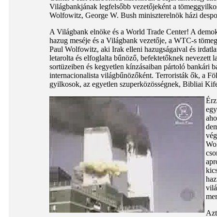
Világbankjának legfelsőbb vezetőjeként a tömeggyilkos
Wolfowitz, George W. Bush miniszterelnök házi despo
A Világbank elnöke és a World Trade Center! A demokr
hazug meséje és a Világbank vezetője, a WTC-s tömeg
Paul Wolfowitz, aki Irak elleni hazugságaival és irdat
letarolta és elfoglalta bűnöző, befektetőknek nevezett 
sortüzeiben és kegyetlen kínzásaiban pártoló bankári 
internacionalista világbűnözőként. Terroristák ők, a Fö
gyilkosok, az egyetlen szuperközösségnek, Bibliai Kife
Érz
egy
aho
dem
vég
Wol
cso
apr
kic
haz
vil
mer
Azt