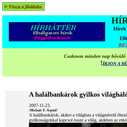
HÍ
Hírek
Elh
BE
Csaknem minden nap bővülő ta
!
ÍRJON A 
A halálbankárok gyilkos világhál
2007-11-23.
/Molnár F. Árpád/
A halálbankárok, akiket a világban a világméretű éhezé
gyilkosságokkal kapcsol össze a világ, akikben az erkö