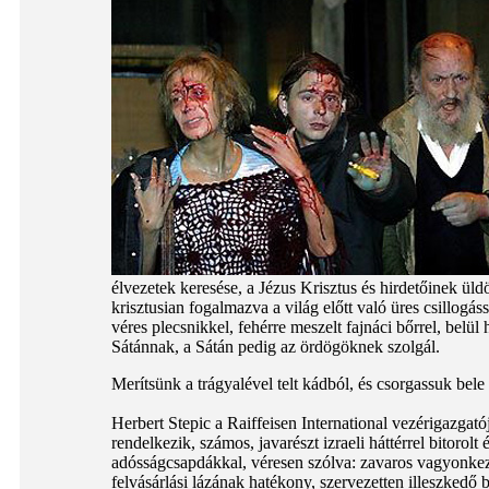
élvezetek keresése, a Jézus Krisztus és hirdetőinek ül
krisztusian fogalmazva a világ előtt való üres csillogá
véres plecsnikkel, fehérre meszelt fajnáci bőrrel, belül 
Sátánnak, a Sátán pedig az ördögöknek szolgál.
Merítsünk a trágyalével telt kádból, és csorgassuk bele 
Herbert Stepic a Raiffeisen International vezérigazgatój
rendelkezik, számos, javarészt izraeli háttérrel bitorol
adósságcsapdákkal, véresen szólva: zavaros vagyonkeze
felvásárlási lázának hatékony, szervezetten illeszkedő b