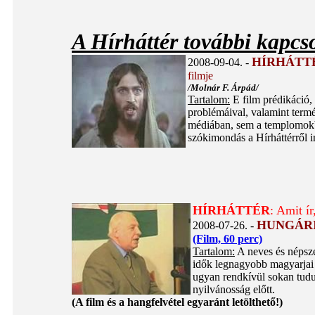
A Hírháttér további kapcs
HÍRHÁTT
2008-09-04. -
filmje
/Molnár F. Árpád/
Tartalom:
E film prédikáció,
problémáival, valamint term
médiában, sem a templomokba
szókimondás a Hírháttérről i
HÍRHÁTTÉR
: Amit í
HUNGÁRI
2008-07-26. -
(Film, 60 perc)
Tartalom:
A neves és népsze
idők legnagyobb magyarjai k
ugyan rendkívül sokan tudu
nyilvánosság előtt.
(A film és a hangfelvétel egyaránt letölthető!)