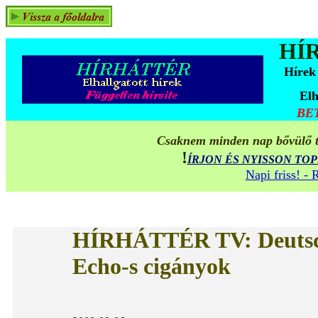
HÍ
Hírek
Elh
BE
Csaknem minden nap bővülő ta
!
ÍRJON ÉS NYISSON TO
Napi friss! -
HÍRHÁTTÉR TV
:
Deuts
Echo-s cigányok