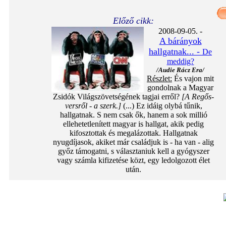
Előző cikk:
2008-09-05. -
A bárányok
hallgatnak... -
De
meddig?
/Audie Rácz Era/
Részlet:
És vajon mit
gondolnak a Magyar
Zsidók Világszövetségének tagjai erről?
[A Regős-
versről - a szerk.]
(...) Ez idáig olybá tűnik,
hallgatnak. S nem csak ők, hanem a sok millió
ellehetetlenített magyar is hallgat, akik pedig
kifosztottak és megalázottak. Hallgatnak
nyugdíjasok, akiket már családjuk is - ha van - alig
győz támogatni, s választaniuk kell a gyógyszer
vagy számla kifizetése közt, egy ledolgozott élet
után.