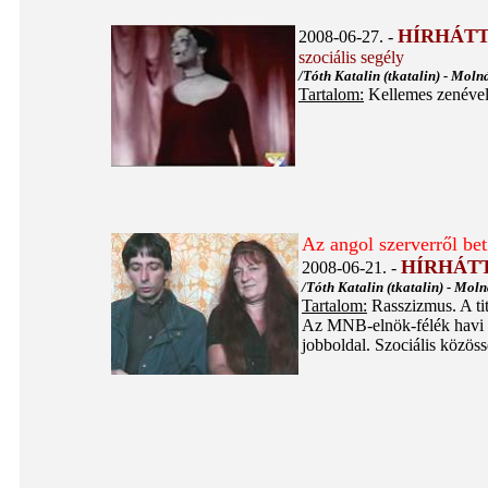
HÍRHÁTT
2008-06-27. -
szociális segély
/Tóth Katalin (tkatalin) - Moln
Tartalom:
Kellemes zenével,
Az angol szerverről bet
HÍRHÁT
2008-06-21. -
/Tóth Katalin (tkatalin) - Moln
Tartalom:
Rasszizmus. A tit
Az MNB-elnök-félék havi 4
jobboldal. Szociális közös