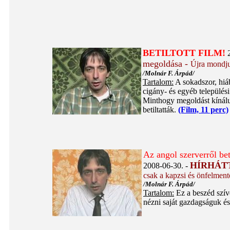
BETILTOTT FILM!
2
megoldása -
Újra mondju
/Molnár F. Árpád/
Tartalom:
A sokadszor, hiáb
cigány- és egyéb település
Minthogy megoldást kínálun
betiltatták.
(Film, 11 perc)
Az angol szerverről bet
HÍRHÁT
2008-06-30. -
csak a kapzsi és önfelmen
/Molnár F. Árpád/
Tartalom:
Ez a beszéd szív
nézni saját gazdagságuk é