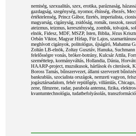
nemiség, szexualitás, szex, erotika, paráznaság, házas
gazdagság, szegénység, nyomor, éhínség, éhezés, Mecs
értéktelenség, Princz Gábor, fizetés, imperialista, cioni
magyarság, cigányság, zsidóság, romák, rasszok, rasszi
ateizmus, teizmus, kereszténység, zombik, tolvajok,
elnök, Fidesz, MDF, MSZP, Isten, Biblia, Jézus Krisztu
Orbán Viktor, Magyar Hírlap, Für Lajos, szamaritánu
meghívott cigányok, politológus, újságíró, Mahatma 
Zoltán LB-elnök, Zoltay Gusztáv, Hanuka, Suchmann
felelősségre vonás, bróker-botrány, Kulcsár Attila, F
szeméttelep, kormányváltás, Hollandia, Dánia, Horvátors
HAARP-project, muzsikusok, hárfások és citerások, Kő
Boross Tamás, bűnszervezet, állami szervezett bűnözés,
bankrablás, szocialista országok, nemzeti vagyon, felsz
jogásztársadalom, fehér repülőgép, villámlás, Chicago
zene, filmzene, radar, parabola antenna, fizika, elektro
kvantumtechnológia, tudatbefolyásolás, transzformáció