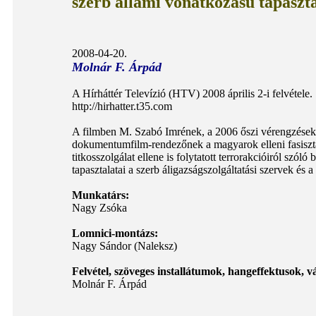
szerb állami vonatkozású tapaszt
2008-04-20.
Molnár F. Árpád
A Hírháttér Televízió (HTV) 2008 április 2-i felvétele.
http://hirhatter.t35.com
A filmben M. Szabó Imrének, a 2006 őszi vérengzések m
dokumentumfilm-rendezőnek a magyarok elleni fasiszta
titkosszolgálat ellene is folytatott terrorakcióiról szó
tapasztalatai a szerb áligazságszolgáltatási szervek és a 
Munkatárs:
Nagy Zsóka
Lomnici-montázs:
Nagy Sándor (Naleksz)
Felvétel, szöveges installátumok, hangeffektusok, v
Molnár F. Árpád