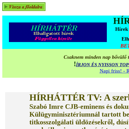
HÍ
Hírek
Elh
BE
Csaknem minden nap bővülő ta
!
ÍRJON ÉS NYISSON TO
Napi friss! -
HÍRHÁTTÉR TV
:
A szer
Szabó Imre CJB-eminens és dok
Külügyminisztériumnál tartott be
titkosszolgálati üldözésekről, dú