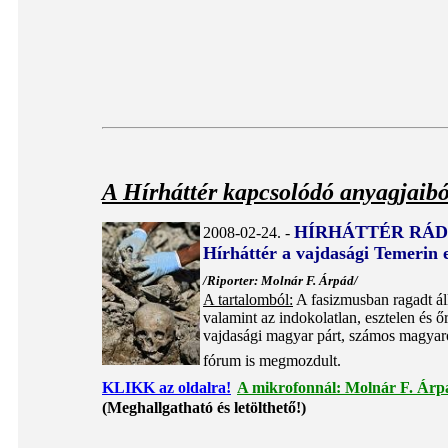
A Hírháttér kapcsolódó anyagjaibó
HÍRHÁTTÉR RÁD
2008-02-24. -
Hírháttér a vajdasági Temerin 
/Riporter: Molnár F. Árpád/
A tartalomból:
A fasizmusban ragadt ál
valamint az indokolatlan, esztelen és őr
vajdasági magyar párt, számos magyaro
fórum is megmozdult.
KLIKK az oldalra!
A mikrofonnál: Molnár F. Árp
(Meghallgatható és letölthető!)