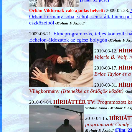
Orbán Viktornak való ajánlás helyett:
2009-05-23.
Orbán-kormány soha, sehol, senki által nem publ
eszközeiből
/Molnár F. Árpád/
Elmeprogramozás, teljes kontroll: hát
2009-06-21.
Echelon-áldozatok az egész bolygón
/Molnár F. Ár
HÍRH
2010-03-12.
Valerie B. Wolf,
HÍRH
2010-03-17.
Brice Taylor és a
HÍRH
2010-03-31.
Világkormány
(Istenekké az ördögök között)
/Soó
HÍRHÁTTÉR TV:
Programozott k
2010-04-04.
Szibilla Anna
-
Molnár F. Á
HÍRHÁT
2010-04-15.
programozott Candy Jo
(Film, 2
Molnár F. Árpád
/