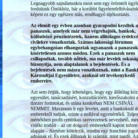
Legnagyobb sajnálatunkra most sem egy örömteli ügy
fordulunk Önökhöz, bár a korábbi figyelemfelhívásain
képest ez egy egészen más, rendhagyó tájékoztatás.
Az elmúlt egy évben azonban gyarapodni kezdtek a
panaszok, amelyek már nem végrehajtók, bankok,
különböző pénzintézetek, hanem állítólagos érdekv
civilekre vonatkoztak. Számos lakossági fórumon
egybehangzóan elhangoztak ugyanazok a panaszok
kísértetiesen azonos módon. Ezek a panaszok nem
csillapodtak, tovább nőttek, ma már levelek sokasá
bizonyítja, nem alaptalanok a bejelentések. És a
bejelentések nem másra vonatkoznak, mint a Banki
Károsultjai Egyesületre, azoknál ott tevékenykedő
embereire.
Azt sem értjük, hogy lehetséges, hogy egy állítólag kö
egyesület, tanácsadásért, konzultációért, kierőszakolni 
tízezer forintokat, és utána konkrétan NEM CSINÁL
SEMMIT. Maximum ír egy levelet, amit a bankoknál d
emberektől tudjuk, szinte a nullával egyenértékű. Teljes
mértékben profit centrikus szervezetnek nevezhető, mer
vidéki irodáit – az ott dolgozó emberektől kapott infor
alapján – fizetésre kötelezik, mintha egy franchise jogot
adnának el. És ezek állítanak ki számlát, mint tagdíj. Az