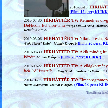
HÍRHÁT
2010-05-18.
(Film: 12 perc; KLIKK
HÍRHÁTTÉR TV:
Kémnek és orvg
2010-07-30.
DeNicola Echelon-tanú
/
Varga Szibilla Anna
-
Molnár 
Reményi Attila/
HÍRHÁTTÉR TV:
Nikola Tesla, 
2010-08-06.
(Film, 20 perc; K
/Soós József "Titán" -
Molnár F. Árpád/
HÍRHÁTTÉR TV:
Akik mindig itt
2010-08-30.
között
(Film, 20 perc; KLIKK!)
/
Molnár F. Árpád/
HÍRHÁTTÉR TV:
A világkormány 
2010-09-22.
belülről ismerik...
/
Nagy Sándor "Naleksz" - Molnár F. 
HÍRHÁTTÉR TV:
Elmeprogramozá
2011-01-06.
(Film, 13 perc; KLI
/
Daria Rubinstein -
Molnár F. Árpád/
Továbbra is várjuk azon ügynöki, illet