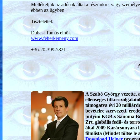
Mellékeljük az adósok által a részünkre, vagy személye
ebben az ügyben.
Tisztelettel:
Dabasi Tamás elnök
www.feherkemeny.com
+36-20-399-5821
A
A Szabó György vezette, 
ellenséges titkosszolgálato
támogatva évi 20 milliárd
bevételre szervezett, erede
putyini KGB-s Sanoma B
Zrt. globális fedő- és terr
által 2009 Karácsonyára be
filmlista (Mindet töltse le 
Download Helper
progra