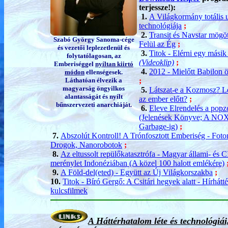
terjessze!):
1.
A Világkormány totális 
technológiája
;
2.
Transit és Navstar mögöt
Szabó György Sanoma-cége
Felül az Ég
;
és vezetői leplezetlenül és
3.
Titok - Elérni egy másik
folytatólagosan, az
(Videoklip)
;
Emberiséggel
nyíltan kiirtó
4.
2012 - Mielőtt Babilon 
módon
ellenségesek.
Láthatóan élvezik a
;
magyarság öngyilkos
5.
Látszat-e a Kozmosz? Le
alantasságát és nyílt
az ember előtt?
;
bűnszervezeti anarchiáját.
6.
Eleve Elrendelés a pop
(Jelenések Könyve; A NOX-
Garbage-ig)
;
7.
Abszolút Kontroll! A Trónfosztott Emberiség - Foto
Drogok, Nanorobotok
;
8.
Az eltussolt repülőkatasztrófa - Magyar állami- és 
merénylet Indonéziában (A közel 100 halott emlékére)
9.
A Föld-del(eted) - Együtt az Új Világkorszakba
;
10.
Titok - Bíró Gergő: A Csitári hegyek alatt - Hírhátté
kulcsfilmek
A Háttérhatalom léte és technológiá