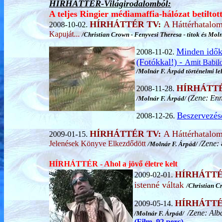
HÍRHÁTTÉR-Világirodalomból:
A teljes Ringier médiamaffia-hálózat betiltot
HÍRHÁTTÉR TV:
A Háttérhatalo
2008-10-02.
Kapuját...
/Christian Crown - Fenyvesi Theresa - titok és Mol
Minden idők
2008-11-02.
(Fotókkal!) -
Amit Babilon
/Molnár F. Árpád történelmi lel
HÍRHÁTTÉ
2008-11-28.
(Zene: Enn
/Molnár F. Árpád/
Beszervezés
2008-12-26.
HÍRHÁTTÉR TV:
A Háttérhatalo
2009-01-15.
Jelenések Könyve Elkezdődött
/Zene: 
/Molnár F. Árpád/
HÍRHÁTTÉR - Ahol a jövő életre kelt
HÍRHÁTTÉ
2009-02-01.
istenné váltak
/Christian C
HÍRHÁTTÉ
2009-05-14.
/Zene: Alb
/Molnár F. Árpád/
(Film, 92 perc)