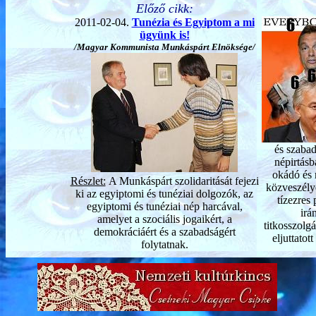
Előző cikk:
2011-02-04.
Tunézia és Egyiptom a mi
ügyünk is!
/Magyar Kommunista Munkáspárt Elnöksége/
és szabad
népirtás
okádó és 
Részlet:
A Munkáspárt szolidaritását fejezi
közveszélye
ki az egyiptomi és tunéziai dolgozók, az
tízezres
egyiptomi és tunéziai nép harcával,
irá
amelyet a szociális jogaikért, a
titkosszolgá
demokráciáért és a szabadságért
eljuttatot
folytatnak.