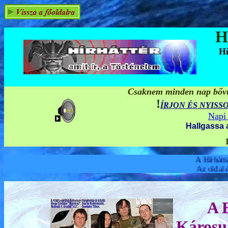
H
Hí
Csaknem minden nap bővül
!
ÍRJON ÉS NYISS
Napi 
Hallgassa 
HÍRHÁTTÉR MULTIMÉDIA 
A Hírháttér pártfogóiból: Athenag
Az oldal és a Hírháttér (az Embe
A 
Károsul