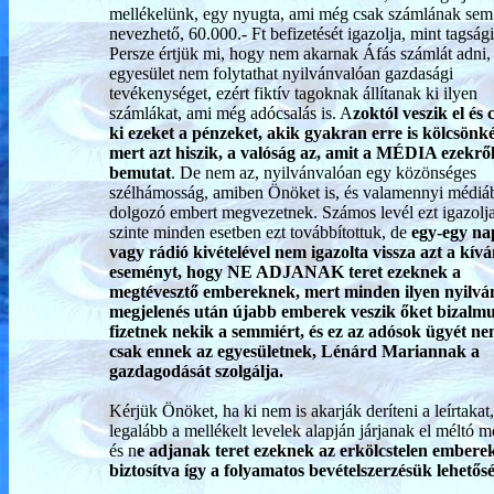
mellékelünk, egy nyugta, ami még csak számlának sem
nevezhető, 60.000.- Ft befizetését igazolja, mint tagsági 
Persze értjük mi, hogy nem akarnak Áfás számlát adni,
egyesület nem folytathat nyilvánvalóan gazdasági
tevékenységet, ezért fiktív tagoknak állítanak ki ilyen
számlákat, ami még adócsalás is. A
zoktól veszik el és 
ki ezeket a pénzeket, akik gyakran erre is kölcsönk
mert azt hiszik, a valóság az, amit a MÉDIA ezekrő
bemutat
. De nem az, nyilvánvalóan egy közönséges
szélhámosság, amiben Önöket is, és valamennyi médiá
dolgozó embert megvezetnek. Számos levél ezt igazolja
szinte minden esetben ezt továbbítottuk, de
egy-egy na
vagy rádió kivételével nem igazolta vissza azt a kív
eseményt, hogy NE ADJANAK teret ezeknek a
megtévesztő embereknek, mert minden ilyen nyilvá
megjelenés után újabb emberek veszik őket bizalm
fizetnek nekik a semmiért, és ez az adósok ügyét ne
csak ennek az egyesületnek, Lénárd Mariannak a
gazdagodását szolgálja.
Kérjük Önöket, ha ki nem is akarják deríteni a leírtakat
legalább a mellékelt levelek alapján járjanak el méltó 
és n
e adjanak teret ezeknek az erkölcstelen embere
biztosítva így a folyamatos bevételszerzésük lehetősé