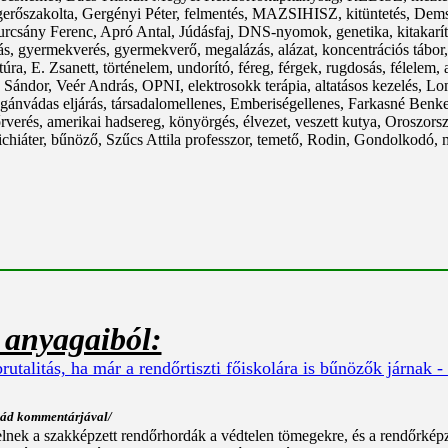
megerőszakolta, Gergényi Péter, felmentés, MAZSIHISZ, kitüntetés, 
yurcsány Ferenc, Apró Antal, Júdásfaj, DNS-nyomok, genetika, kitakaríto
pás, gyermekverés, gyermekverő, megalázás, alázat, koncentrációs tábor,
túra, E. Zsanett, történelem, undorító, féreg, férgek, rugdosás, félelem
Sándor, Veér András, OPNI, elektrosokk terápia, altatásos kezelés, Lom
gánvádas eljárás, társadalomellenes, Emberiségellenes, Farkasné Benke
és, amerikai hadsereg, könyörgés, élvezet, veszett kutya, Oroszország,
szichiáter, bűnöző, Szűcs Attila professzor, temető, Rodin, Gondolkodó,
 anyagaiból:
utalitás, ha már a rendőrtiszti főiskolára is bűnözők járnak -
rpád kommentárjával/
elnek a szakképzett rendőrhordák a védtelen tömegekre, és a rendőrképz