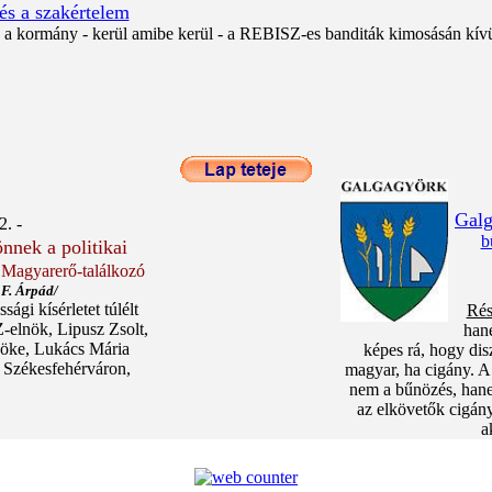
és a szakértelem
 a kormány - kerül amibe kerül - a REBISZ-es banditák kimosásán kívül 
Galg
. -
b
önnek a politikai
 Magyarerő-találkozó
F. Árpád/
sági kísérletet túlélt
Rés
elnök, Lipusz Zsolt,
han
nöke, Lukács Mária
képes rá, hogy dis
 Székesfehérváron,
magyar, ha cigány. A 
nem a bűnözés, hanem
az elkövetők cigán
a