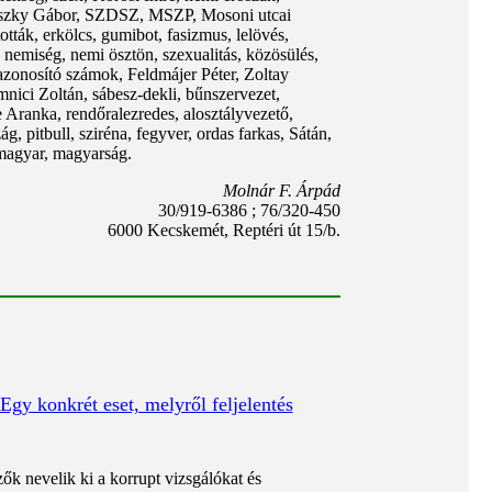
Demszky Gábor, SZDSZ, MSZP, Mosoni utcai
tták, erkölcs, gumibot, fasizmus, lelövés,
 nemiség, nemi ösztön, szexualitás, közösülés,
, azonosító számok, Feldmájer Péter, Zoltay
nici Zoltán, sábesz-dekli, bűnszervezet,
 Aranka, rendőralezredes, alosztályvezető,
 pitbull, sziréna, fegyver, ordas farkas, Sátán,
 magyar, magyarság.
Molnár F. Árpád
30/919-6386 ; 76/320-450
6000 Kecskemét, Reptéri út 15/b.
 Egy konkrét eset, melyről feljelentés
ők nevelik ki a korrupt vizsgálókat és