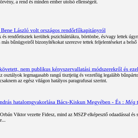
rvény, a rend és minden ember utolsó ellenségeit.
 Bene László volt országos rendőrfőkapitányról
s rendőrtisztek kerültek pszichiátriákra, börtönbe, és/vagy lettek úgyn
s más bűnügyeiről bizonyítékokat szerezve tettek feljelentéseket a belső
övetett, nem publikus kényszervallatási módszerekről és ezek
 osztályok legmagasabb rangú tisztjeiig és vezetőiig legalább bűnpártol
aknem az egész világon hatályos paragrafusai szerint.
András hatalomgyakorlása Bács-Kiskun Megyében - És :
Még
t
rbán Viktor vezette Fidesz, mind az MSZP elképesztő odaadással és sz
...