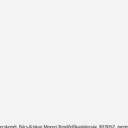
 Kecskemét, Bács-Kiskun Megyei Rendőrfőkapitányság, REBISZ, meztele