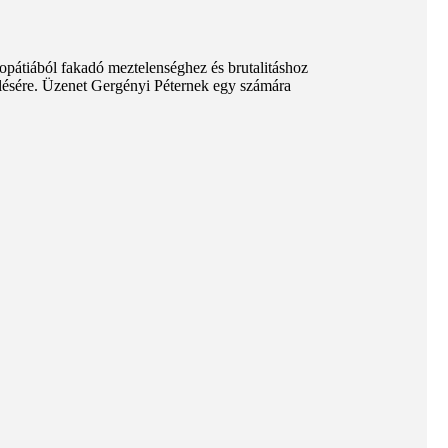
hopátiából fakadó meztelenséghez és brutalitáshoz
lésére. Üzenet Gergényi Péternek egy számára