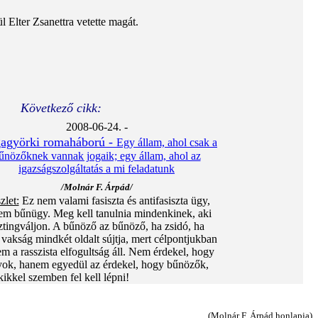
Elter Zsanettra vetette magát.
Következő cikk:
2008-06-24. -
agyörki romaháború -
Egy állam, ahol csak a
űnözőknek vannak jogaik; egy állam, ahol az
igazságszolgáltatás a mi feladatunk
/Molnár F. Árpád/
zlet:
Ez nem valami fasiszta és antifasiszta ügy,
em bűnügy. Meg kell tanulnia mindenkinek, aki
ztingváljon. A bűnöző az bűnöző, ha zsidó, ha
vakság mindkét oldalt sújtja, mert célpontjukban
 a rasszista elfogultság áll. Nem érdekel, hogy
yok, hanem egyedül az érdekel, hogy bűnözők,
kikkel szemben fel kell lépni!
(Molnár F. Árpád honlapja)