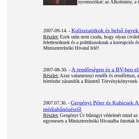
nyomozókat: az Alkotmány, a tö
Kulisszatitkok és belső ügyek
2007-09-14. -
Részlet:
Ezek után nem csoda, hogy olyan civilek é
feletteseiknek és a politikusoknak a korrupciós é
Miniszterelnöki Hivatal felé!
A rendőrségen és a BV-ben elk
2007-08-30. -
Részlet:
Azaz valamennyi rendőr és rendőrtiszt, az
börtönbe zárandók a Büntető Törvénykönyvnek cs
Gergényi Péter és Kubicsek 
2007.07.30. -
médiabűnözésről
Részlet:
Gergényi Úr bűnügyi védelmét mind az O
egyenesen a Miniszterelnöki Hivatalba futottak be