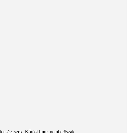
nség, szex, Kőrösi Imre, nemi erőszak,