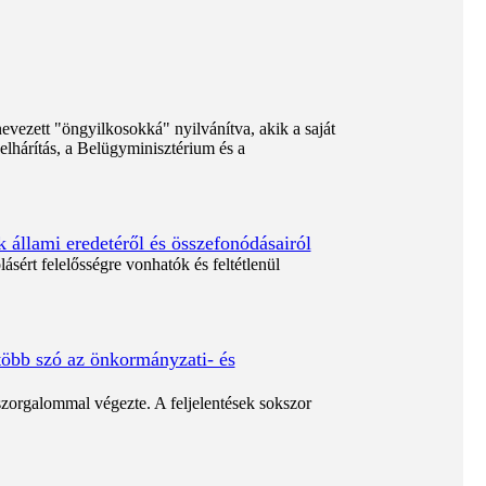
evezett "öngyilkosokká" nyilvánítva, akik a saját
 elhárítás, a Belügyminisztérium és a
 állami eredetéről és összefonódásairól
ásért felelősségre vonhatók és feltétlenül
öbb szó az önkormányzati- és
orgalommal végezte. A feljelentések sokszor