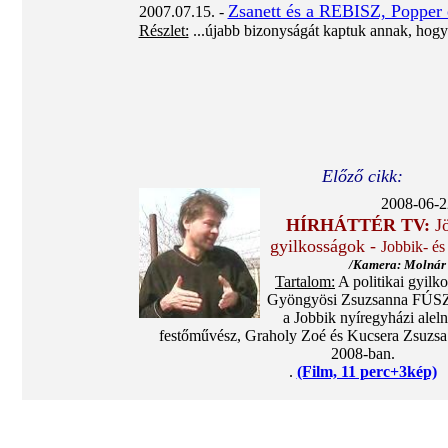
Zsanett és a REBISZ, Popper 
2007.07.15. -
Részlet:
...újabb bizonyságát kaptuk annak, hogy
Előző cikk:
2008-06-22
HÍRHÁTTÉR TV:
J
gyilkosságok -
Jobbik- és
/Kamera: Molnár 
Tartalom:
A politikai gyilkos
Gyöngyösi Zsuzsanna FÚSZ-
a Jobbik nyíregyházi alel
festőművész, Graholy Zoé és Kucsera Zsuzsa
2008-ban.
.
(Film, 11 perc+3kép)