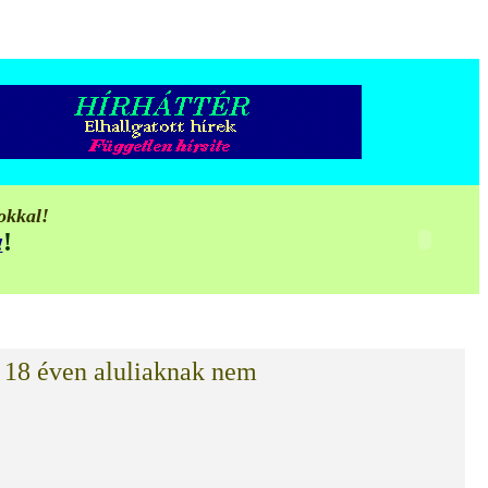
okkal!
!
!
ő 18 éven aluliaknak nem