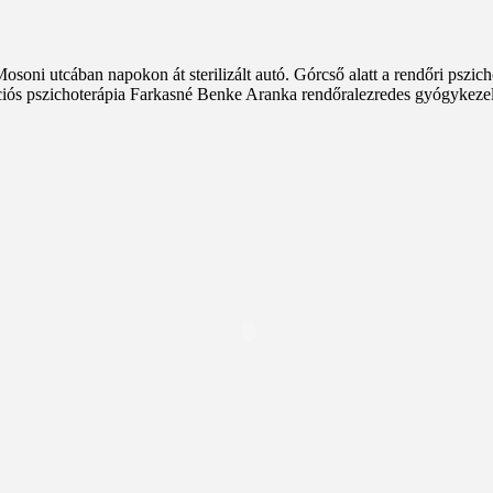
soni utcában napokon át sterilizált autó. Górcső alatt a rendőri pszic
ciós pszichoterápia Farkasné Benke Aranka rendőralezredes gyógykeze