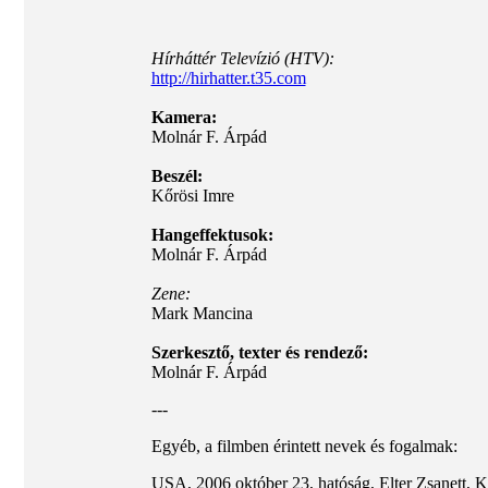
Hírháttér Televízió (HTV):
http://hirhatter.t35.com
Kamera:
Molnár F. Árpád
Beszél:
Kőrösi Imre
Hangeffektusok:
Molnár F. Árpád
Zene:
Mark Mancina
Szerkesztő, texter és rendező:
Molnár F. Árpád
---
Egyéb, a filmben érintett nevek és fogalmak:
USA, 2006 október 23, hatóság, Elter Zsanett,