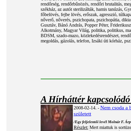
rendőrség, rendőrbűnözés, rendőri brutalitás, 
székház, az autót sterilizálták, hamis tanúzás, G
főbelövés, fejbe lövés, erőszak, agresszió, túlka
nőverő, nőverés, pszichopata, pszichopátia, dikta
Gusztáv, Bánó András, Popper Péter, Friderikusz 
Alkotmány, Magyar Világ, politika, politikus, ma
BDSM, szado-mazo, közlekedésrendészet, rendőrver
megoldás, gázolás, telefon, Izsáki úti kórház, p
A Hírháttér kapcsolódó
Nem csoda a br
2008-02-14. -
született
/Egy feljelentői levél Molnár F. Á
Részlet:
Mert miattuk is sortüz