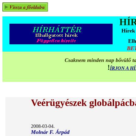
HÍ
Hírek
Elh
BE
Csaknem minden nap bővülő tar
!
ÍRJON A 
Veérügyészek globálpácb
2008-03-04.
Molnár F. Árpád