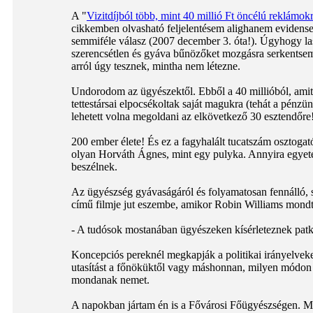
A "
Vizitdíjból több, mint 40 millió Ft öncélú reklámokr
cikkemben olvasható feljelentésem alighanem evidensen 
semmiféle válasz (2007 december 3. óta!). Úgyhogy las
szerencsétlen és gyáva bűnözőket mozgásra serkentsem
arról úgy tesznek, mintha nem létezne.
Undorodom az ügyészektől. Ebből a 40 millióból, amit
tettestársai elpocsékoltak saját magukra (tehát a pénzü
lehetett volna megoldani az elkövetkező 30 esztendőre
200 ember élete! És ez a fagyhalált tucatszám osztoga
olyan Horváth Ágnes, mint egy pulyka. Annyira egyeté
beszélnek.
Az ügyészség gyávaságáról és folyamatosan fennálló, s
című filmje jut eszembe, amikor Robin Williams mondt
- A tudósok mostanában ügyészeken kísérleteznek patk
Koncepciós pereknél megkapják a politikai irányelvek
utasítást a főnöküktől vagy máshonnan, milyen módon k
mondanak nemet.
A napokban jártam én is a Fővárosi Főügyészségen. Ma 