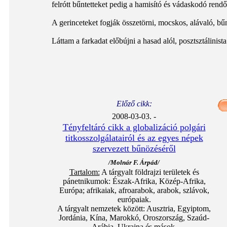
felrótt bűntetteket pedig a hamisító és vádaskodó rend
A gerinceteket fogják összetörni, mocskos, alávaló, bű
Láttam a farkadat előbújni a hasad alól, posztsztálinis
Előző cikk:
2008-03-03. -
Tényfeltáró cikk a globalizáció polgári
titkosszolgálatairól és az egyes népek
szervezett bűnözéséről
/Molnár F. Árpád/
Tartalom:
A tárgyalt földrajzi területek és
pánetnikumok: Észak-Afrika, Közép-Afrika,
Európa; afrikaiak, afroarabok, arabok, szlávok,
európaiak.
A tárgyalt nemzetek között: Ausztria, Egyiptom,
Jordánia, Kína, Marokkó, Oroszország, Szaúd-
Arábia, Ukrajna és mások.