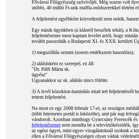
Fővárosi Főügyészség szóvivőjét. Még sosem volt ilye
utóbbi, 40 millió Ft-unk maffia-módszerekkel történt e
A feljelentést egyébként közvetlenül nem nekik, han
Egy másik ügyükben (a klánról beszélek tehát), a Kóka
feljelentésemre most kaptam levelet arról, hogy miutá
tovább passzolták a Budapesti XI. és XXII. kerületi Üg
1)
megszólítás semmi (sosem emlékszem hasonlóra),
2)
aláírásként ez szerepel, ez áll:
"Dr. Pálfi Márta sk.
ügyész"
Ugyanakkor az sk. aláírás nincs fölötte.
3)
A levél közokirat-hamisítás miatt tett feljelentésről 
tettem feljelentést.
Na most ez egy 2008 február 17-ei, az országos médiáb
(több Internetes portál is leközölte), ami pár nap leforg
vándorolt. Azonban minthogy Gyurcsány Ferencék é
feljelentésemet
nem mondta be a televíziókészülék, így
az egész ügyet, mint egyes vizsgálatoknál szoktak a 
ellen a Fővárosi Főügyészségen olyan vádak védelmébe