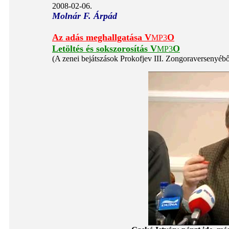
2008-02-06.
Molnár F. Árpád
Az adás meghallgatása
V
O
MP3
Letöltés és sokszorosítás
V
O
MP3
(A zenei bejátszások Prokofjev III. Zongoraversenyéb