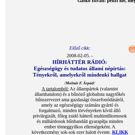
Gaskó István: pénzt ide, még
Előző cikk:
2008-02-05. -
HÍRHÁTTÉR RÁDIÓ:
Egészségügy és tudatos állami népirtás:
Tényekről, amelyekről mindenki hallgat
/Molnár F. Árpád/
A tartalomból:
Az állampártok (valamint
államhatalom) és a bűnöző globalista nagytőkés
bűnszervezet ama gazdasági összefonódásáról,
amely az egészségügy számára gyártó és
forgalmazó, minden törvényeken kívül álló
privilegizált, főleg zsidó hátterű multimilliomosok
és milliárdosok bűnbandáit gyarapítja minden
ember tömeggyilkos ellenségeként. A
következmény sok-sok ezer halott évente.
KLIKK