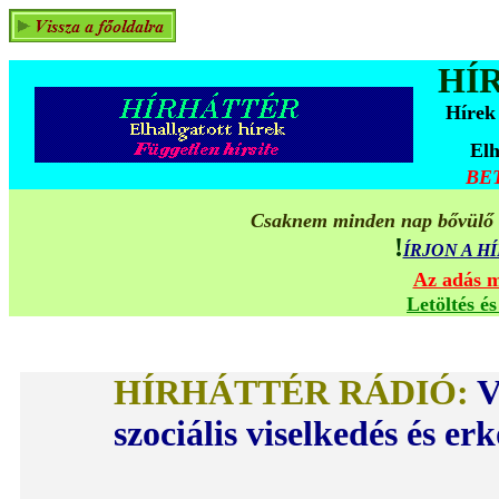
HÍ
Hírek
Elh
BE
Csaknem minden nap bővülő ta
!
ÍRJON A 
Az adás 
Letöltés é
HÍRHÁTTÉR RÁDIÓ
:
V
szociális viselkedés és erk