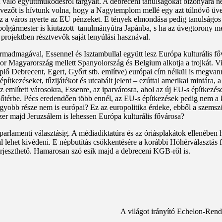
aló együttműködésről tárgyalt. A debreceni tanulságokat bizonyára ne
 tervezőt is hívtunk volna, hogy a Nagytemplom mellé egy azt túlnövő üv
 a város nyerte az EU pénzeket. E tények elmondása pedig tanulságos l
lpolgármester is kiutazott tanulmányútra Japánba, s ha az üvegtorony 
 projektben résztvevők saját lenyúlási hasznával.
dmagával, Essennel és Isztambullal együtt lesz Európa kulturális főv
or Magyarország mellett Spanyolország és Belgium alkotja a trojkát. Vi
lő Debrecent, Egert, Győrt stb. említve) európai cím nélkül is megvann
kezéseket, tűzijátékot és utcabált jelent – ezúttal amerikai mintára, a 
említett városokra, Essenre, az iparvárosra, ahol az új EU-s építkezések
őtérbe. Pécs eredendően több ennél, az EU-s építkezések pedig nem a ku
gyobb része nem is európai? Ez az europolitika érdeke, ebből a szemszö
zer majd Jeruzsálem is lehessen Európa kulturális fővárosa?
rlamenti választásig. A médiadiktatúra és az óriásplakátok ellenében h
al lehet kivédeni. E népbutítás csökkentésére a korábbi Hóhérválasztás
rjeszthető. Hamarosan szó esik majd a debreceni KGB-ről is.
A világot irányító Echelon-Rend