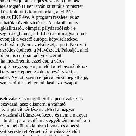
nte Pécs jól áll a fejlesztésekben (aminek
elátogató Hiller István kulturális miniszter
közi kulturális konferencián, ahol Pécs
etét az EKF éve. A program részletei és az
onhatók következtetések. A sokmilliárdos
állításról, olimpiai pályázatról stb.) e
gsegíti az „Unió”, 2011-ben akár magyar uniós
 bevonják a vezető európai képviseletekbe,
es Pávára. (Nem az első eset, a pesti Nemzeti
mszédos épületét, a Művészetek Palotáját, ahol
teret is európai igények szerint
 ha megtörténik, ezzel épp a város
dig is megcsappant, mielőtt a felhasználókhoz
 terv neve éppen Zsolnay nevét viseli, a
nalzó. Nyitott szemmel járva bárki megláthatja,
szerint is kell érteni, lásd az országot
lőválasztás mögött. Sőt: a pécsi választás
szavazni, azaz elismerni a várható
ez a plakát kérdése is: „Mert a magyar
y gazdasági bűnszövetkezet, és nem a magyar
 hirdeti parancsolóan az egyébként arc nélküli
z arc nélküli reklámban bíznak és a pécsi
rt kereste fel Pécset már a választás előtt