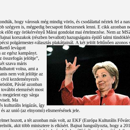
dták, hogy városuk még mindig vörös, és csodálattal néztek fel a n
yobb szégyen is, mégpedig becsapott fideszesnek lenni. E cikk azonban
sok előtt egy örökérvényű Márai gondolat mai értelmezése. Nem az MSZ
nai korszakok (részben bevallott) hazugságaira épülő talmi tündöklés,
pécsi polgármester-választás plakátjainál.
A két jelölt feltűnően azonos 
dkettő levágott
a az egész kampányt.
z összefogás jelöltje”,
két szava máris
dulhatott volna, ami a
nis nem volt jelöltje az
 civil kezdeményezés
öröslött, Páváé azonban
g további elemzését most
n megjelent egy sárga
pviselt. Ma
 kulturális leigázás, így
 és az unió (az elnyomó) elismerésének jele.
met hozott, a tét azonban más volt, az EKF (Európa Kulturális Főváro
szterelnök, akit több minisztere is elkísért. Bajnai hangsúlyozta, hogy 