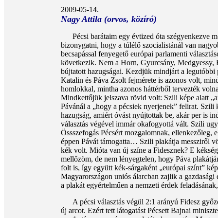
2009-05-14.
Nagy Attila (orvos, közíró)
Pécsi barátaim egy évtized óta szégyenkezve mon
bizonygatni, hogy a túlélő szocialistánál van nag
becsapással fenyegető európai parlamenti választá
következik. Nem a Horn, Gyurcsány, Medgyessy, Baj
bújtatott hazugságai. Kezdjük mindjárt a legutóbbi 
Katalin és Páva Zsolt fejmérete is azonos volt, min
homlokkal, mintha azonos háttérből tervezték voln
Mindkettőjük jelszava rövid volt: Szili képe alatt „a
Pávánál a „hogy a pécsiek nyerjenek” felirat. Szili 
hazugság, amiért óvást nyújtottak be, akár per is in
választás végével immár okafogyottá vált. Szili ugya
Össszefogás Pécsért mozgalomnak, ellenkezőleg, e
éppen Pávát támogatta… Szili plakátja messziről v
kék volt. Mióta van új színe a Fidesznek? E kéksé
mellőzöm, de nem lényegtelen, hogy Páva plakátjá
folt is, így együtt kék-sárgaként „európai színt” ké
Magyarországon uniós álarcban zajlik a gazdasági és
a plakát egyértelműen a nemzeti érdek feladásának,
A pécsi választás végül 2:1 arányú Fidesz győzel
új arcot. Ezért tett látogatást Pécsett Bajnai mini