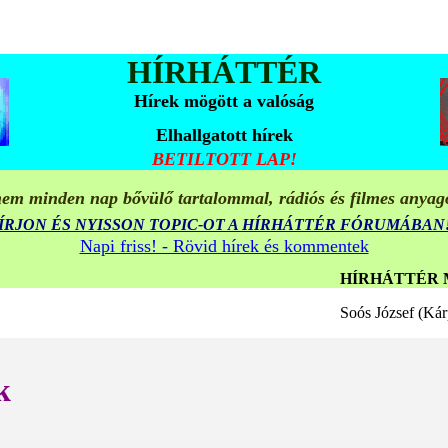
HÍRHÁTTÉR
Hírek mögött a valóság
Elhallgatott hírek
BETILTOTT LAP!
em minden nap bővülő tartalommal, rádiós és filmes anyag
ÍRJON ÉS NYISSON TOPIC-OT A HÍRHÁTTÉR FÓRUMÁBAN
Napi friss! - Rövid hírek és kommentek
HÍRHÁTTÉR MULTIMÉDI
Soós József (Kárpáti M
k