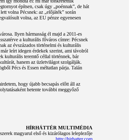
m így mondta el: mi már tönkretettük
egtornyot építsen, csak úgy „poénnak”, de hát
ett volna Pécsnek: az „előjáték” során
megvalósult volna, az EU pénze egyenesen
árosa. Ilyen hármasság él majd a 2011-es
sszatérve a kulturális főváros címre: Pécsnek
ak az évszázados történelmi és kulturális
már leírt idegen érdekek szerint, ami távolról
 kulturális teremtő céllal történnek, bár
ltúrát, hanem az üzletvilágot szolgálják.
gből Pécs és Essen méltatlan párja. Talán
irdetem, hogy újabb becsapás előtt áll az
 folytatásaként hetente további meggyőző
HÍRHÁTTÉR MULTIMÉDIA
szerek magyarul első és kizárólagos leleplezője
http://hirhatter.com