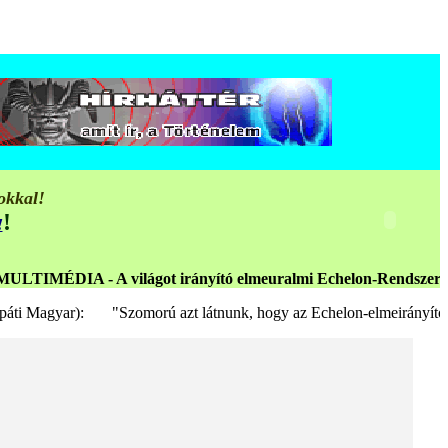
okkal!
!
!
A - A világot irányító elmeuralmi Echelon-Rendszer világszintű
agyar): "Szomorú azt látnunk, hogy az Echelon-elmeirányító fegyverek