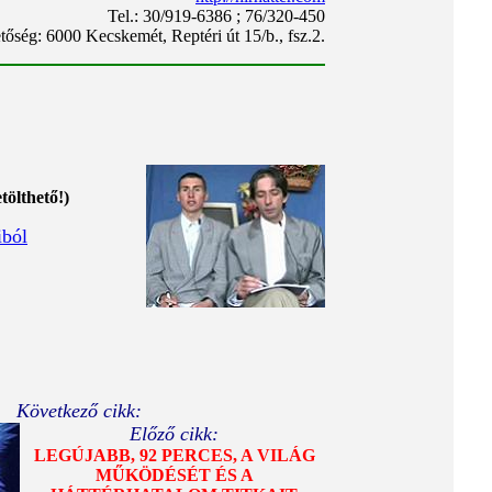
Tel.: 30/919-6386 ; 76/320-450
tőség: 6000 Kecskemét, Reptéri út 15/b., fsz.2.
tölthető!)
iból
Következő cikk:
Előző cikk:
LEGÚJABB, 92 PERCES, A VILÁG
MŰKÖDÉSÉT ÉS A