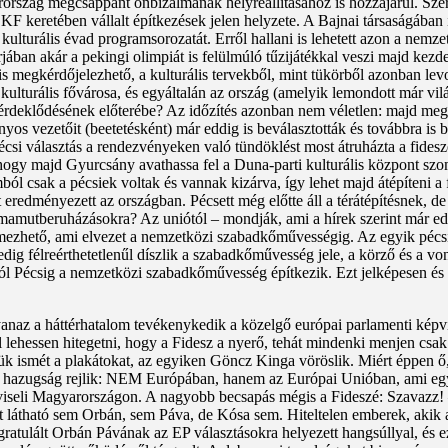
ország megcsappant önbizalmának helyreállításához is hozzájárul. Szeri
KF keretében vállalt építkezések jelen helyzete. A Bajnai társaságában id
lturális évad programsorozatát. Erről hallani is lehetett azon a nemzet
árjában akár a pekingi olimpiát is felülmúló tűzijátékkal veszi majd kezd
s megkérdőjelezhető, a kulturális tervekből, mint tükörből azonban lev
turális fővárosa, és egyáltalán az ország (amelyik lemondott már világki
g érdeklődésének előterébe? Az időzítés azonban nem véletlen: majd me
nyos vezetőit (beetetésként) már eddig is beválasztották és továbbra is
écsi választás a rendezvényeken való tündöklést most átruházta a fidesz
hogy majd Gyurcsány avathassa fel a Duna-parti kulturális központ szo
csak a pécsiek voltak és vannak kizárva, így lehet majd átépíteni a fő
eredményezett az országban. Pécsett még előtte áll a térátépítésnek, de
mamutberuházásokra? Az uniótól – mondják, ami a hírek szerint már ed
emezhető, ami elvezet a nemzetközi szabadkőművességig. Az egyik pécsi
dig félreérthetetlenűl díszlik a szabadkőművesség jele, a körző és a vo
écsig a nemzetközi szabadkőművesség építkezik. Ezt jelképesen és szó 
naz a háttérhatalom tevékenykedik a közelgő európai parlamenti képvise
lehessen hitegetni, hogy a Fidesz a nyerő, tehát mindenki menjen csak 
k ismét a plakátokat, az egyiken Göncz Kinga vöröslik. Miért éppen ő, 
ős hazugság rejlik: NEM Európában, hanem az Európai Unióban, ami eg
viseli Magyarországon. A nagyobb becsapás mégis a Fideszé: Szavazz! –
t látható sem Orbán, sem Páva, de Kósa sem. Hiteltelen emberek, akik a
gratulált Orbán Pávának az EP választásokra helyezett hangsúllyal, és ezé