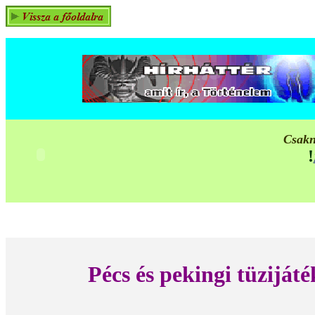
Csakn
!
Pécs és pekingi tüzijáté