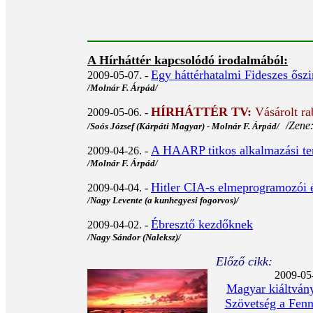
A Hírháttér kapcsolódó irodalmából:
Egy háttérhatalmi Fideszes ősz
2009-05-07. -
/Molnár F. Árpád/
HÍRHÁTTÉR TV
:
Vásárolt r
2009-05-06. -
/Zene:
/Soós József (Kárpáti Magyar) - Molnár F. Árpád/
A HAARP titkos alkalmazási terü
2009-04-26. -
/Molnár F. Árpád/
Hitler CIA-s elmeprogramozói é
2009-04-04. -
/Nagy Levente (a kunhegyesi fogorvos)/
Ébresztő kezdőknek
2009-04-02. -
/Nagy Sándor (Naleksz)/
Előző cikk:
2009-05-
Magyar kiáltván
Szövetség a Fennt