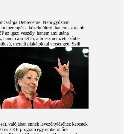
arancssárga Debrecenre. Nem győztem
 nem merengés a közelmúltról, hanem az újabb
P az igazi veszély, hanem ami utána
 hanem a sötét ló, a fidesz nemzeti színbe
stílusú, méretű plakátokkal versengett, Szili
sa), valójában ennek levezényléséhez kerestek
a 2010-es EKF-program egy emberöltőre