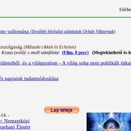
Elérhe
inte vallomása
(További bírósági ajánlatok Orbán Viktornak)
abszolgaság
(Műszaki cikkek és Echelon)
 Kraus (svéd): c-moll szimfónia/
(Film, 9 perc)
(Megtekinthető és le
leteiből, és a világuralom - A világ soha nem publikált titka
s napjaink tudatmódosítása
14. -
y: Nemzetközi
arható Életért