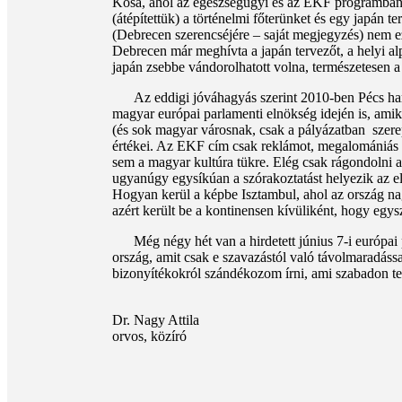
Kósa, ahol az egészségügyi és az EKF programban v
(átépítettük) a történelmi főterünket és egy japán
(Debrecen szerencséjére – saját megjegyzés) nem ez
Debrecen már meghívta a japán tervezőt, a helyi a
japán zsebbe vándorolhatott volna, természetesen a
Az eddigi jóváhagyás szerint 2010-ben Pécs harma
magyar európai parlamenti elnökség idején is, amik
(és sok magyar városnak, csak a pályázatban szerep
értékei. Az EKF cím csak reklámot, megalomániás épít
sem a magyar kultúra tükre. Elég csak rágondolni az 
ugyanúgy egysíkúan a szórakoztatást helyezik az el
Hogyan kerül a képbe Isztambul, ahol az ország na
azért került be a kontinensen kívüliként, hogy egys
Még négy hét van a hirdetett június 7-i európai pa
ország, amit csak e szavazástól való távolmaradáss
bizonyítékokról szándékozom írni, ami szabadon te
Dr. Nagy Attila
orvos, közíró