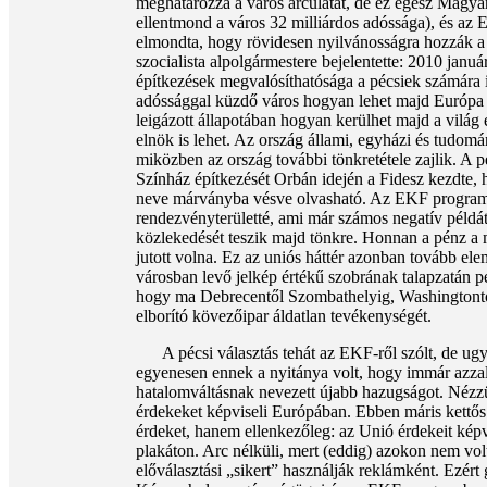
meghatározza a város arculatát, de ez egész Magyar
ellentmond a város 32 milliárdos adóssága), és az E
elmondta, hogy rövidesen nyilvánosságra hozzák a ku
szocialista alpolgármestere bejelentette: 2010 janu
építkezések megvalósíthatósága a pécsiek számára i
adóssággal küzdő város hogyan lehet majd Európa kul
leigázott állapotában hogyan kerülhet majd a vilá
elnök is lehet. Az ország állami, egyházi és tudomá
miközben az ország további tönkretétele zajlik. A p
Színház építkezését Orbán idején a Fidesz kezdte, 
neve márványba vésve olvasható. Az EKF programból 
rendezvényterületté, ami már számos negatív példát 
közlekedését teszik majd tönkre. Honnan a pénz a 
jutott volna. Ez az uniós háttér azonban tovább el
városban levő jelkép értékű szobrának talapzatán pe
hogy ma Debrecentől Szombathelyig, Washingtontól P
elborító kövezőipar áldatlan tevékenységét.
A pécsi választás tehát az EKF-ről szólt, de ugya
egyenesen ennek a nyitánya volt, hogy immár azzal 
hatalomváltásnak nevezett újabb hazugságot. Nézzü
érdekeket képviseli Európában. Ebben máris kett
érdeket, hanem ellenkezőleg: az Unió érdekeit kép
plakáton. Arc nélküli, mert (eddig) azokon nem vol
előválasztási „sikert” használják reklámként. Ezért 