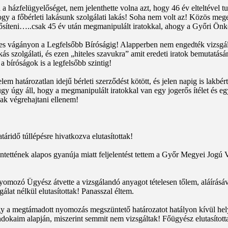
 a házfelügyelőséget, nem jelenthette volna azt, hogy 46 év elteltével
hogy a főbérleti lakásunk szolgálati lakás! Soha nem volt az! Közös mege
minősíteni…..csak 45 év után megmanipulált iratokkal, ahogy a Győri Ön
téves vágányon a Legfelsőbb Bíróságig! Alapperben nem engedték vizsg
kás szolgálati, és ezen „hiteles szavukra” amit eredeti iratok bemutatá
 bíróságok is a legfelsőbb szintig!
atározatlan idejű bérleti szerződést kötött, és jelen napig is lakbért 
ügy úgy áll, hogy a megmanipulált iratokkal van egy jogerős ítélet és e
ak végrehajtani ellenem!
táridő túllépésre hivatkozva elutasítottak!
ntettének alapos gyanúja miatt feljelentést tettem a Győr Megyei Jo
omozó Ügyész átvette a vizsgálandó anyagot tételesen tőlem, aláírásáva
lat nélkül elutasítottak! Panasszal éltem.
 a megtámadott nyomozás megszüntető határozatot hatályon kívül helye
 indokaim alapján, miszerint semmit nem vizsgáltak! Főügyész elutasított