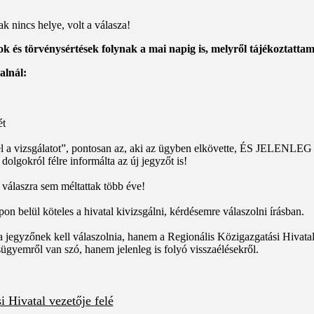
k nincs helye, volt a válasza!
ok és törvénysértések folynak a mai napig is, melyről tájékoztatta
alnál:
ét
 el a vizsgálatot”, pontosan az, aki az ügyben elkövette, ÉS JELENL
dolgokról félre informálta az új jegyzőt is!
válaszra sem méltattak több éve!
n belül köteles a hivatal kivizsgálni, kérdésemre válaszolni írásban.
jegyzőnek kell válaszolnia, hanem a Regionális Közigazgatási Hivatal v
sügyemről van szó, hanem jelenleg is folyó visszaélésekről.
 Hivatal vezetője felé