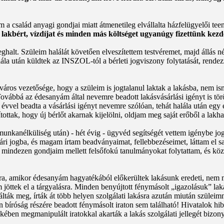
 a család anyagi gondjai miatt átmenetileg elvállalta házfelügyelői tee
- lakbért, vízdíjat és minden más költséget ugyanúgy fizettünk kezde
t. Szüleim halálát követően elveszítettem testvéremet, majd állás né
la után küldtek az INSZOL-tól a bérleti jogviszony folytatását, rendezz
áros vezetősége, hogy a szüleim is jogtalanul laktak a lakásba, nem is
ovábbá az édesanyám által nevemre beadott lakásvásárlási igényt is törö
évvel beadta a vásárlási igényt nevemre szólóan, tehát halála után eg
ttak, hogy új bérlőt akarnak kijelölni, oldjam meg saját erőből a lakha
 munkanélküliség után) - hét évig - ügyvéd segítségét vettem igénybe 
ri jogba, és magam írtam beadványaimat, fellebbezéseimet, láttam el sa
 mindezen gondjaim mellett felsőfokú tanulmányokat folytattam, és kö
gra, amikor édesanyám hagyatékából előkerültek lakásunk eredeti, nem m
öttek el a tárgyalásra. Minden benyújtott fénymásolt „igazolásuk” lakás
álták meg, írták át több helyen szolgálati lakásra azután miután szüleimm
tlen bíróság részére beadott fénymásolt iraton sem található! Hivatalok h
ében megmanipulált iratokkal akarták a lakás szolgálati jellegét bizonyít