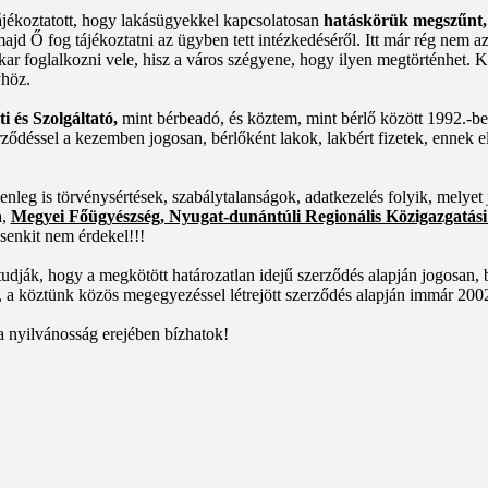
ájékoztatott, hogy lakásügyekkel kapcsolatosan
hatáskörük megszűnt,
ajd Ő fog tájékoztatni az ügyben tett intézkedéséről. Itt már rég nem
kar foglalkozni vele, hisz a város szégyene, hogy ilyen megtörténhet.
yhöz.
és Szolgáltató,
mint bérbeadó, és köztem, mint bérlő között 1992.-ben
rződéssel a kezemben jogosan, bérlőként lakok, lakbért fizetek, ennek el
nleg is törvénysértések, szabálytalanságok, adatkezelés folyik, melyet 
a,
Megyei Főügyészség, Nyugat-dunántúli Regionális Közigazgatási H
senkit nem érdekel!!!
dják, hogy a megkötött határozatlan idejű szerződés alapján jogosan, bé
, a köztünk közös megegyezéssel létrejött szerződés alapján immár 2002
 a nyilvánosság erejében bízhatok!