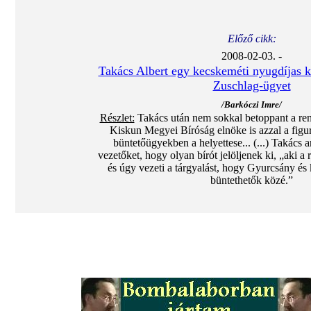
Előző cikk:
2008-02-03. -
Takács Albert egy kecskeméti nyugdíjas k
Zuschlag-ügyet
/Barkóczi Imre/
Részlet:
Takács után nem sokkal betoppant a re
Kiskun Megyei Bíróság elnöke is azzal a figurá
büntetőügyekben a helyettese... (...) Takács ar
vezetőket, hogy olyan bírót jelöljenek ki, „aki a 
és úgy vezeti a tárgyalást, hogy Gyurcsány és
büntethetők közé.”