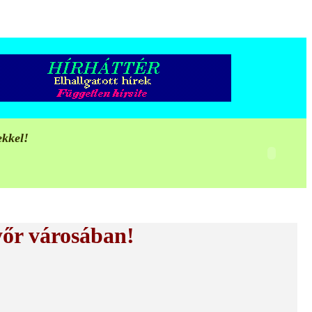
ekkel!
yőr városában!