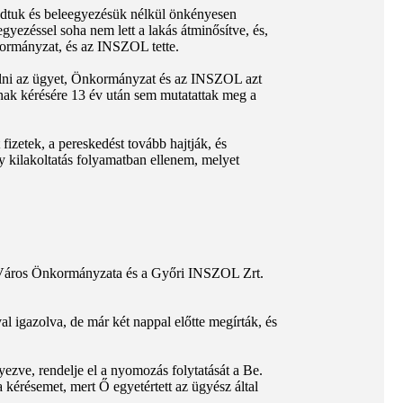
 tudtuk és beleegyezésük nélkül önkényesen
gyezéssel soha nem lett a lakás átminősítve, és,
kormányzat, és az INSZOL tette.
álni az ügyet, Önkormányzat és az INSZOL azt
sának kérésére 13 év után sem mutatattak meg a
fizetek, a pereskedést tovább hajtják, és
gy kilakoltatás folyamatban ellenem, melyet
gú Város Önkormányzata és a Győri INSZOL Zrt.
l igazolva, de már két nappal előtte megírták, és
zve, rendelje el a nyomozás folytatását a Be.
a kérésemet, mert Ő egyetértett az ügyész által