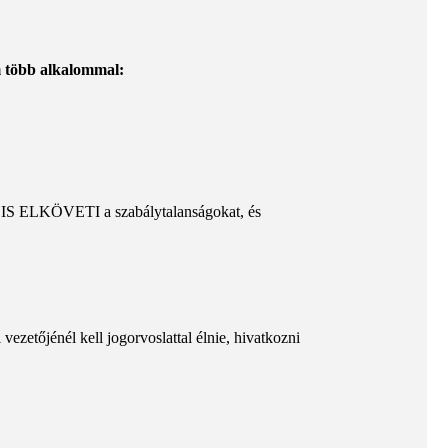
m több alkalommal:
EG IS ELKÖVETI a szabálytalanságokat, és
ezetőjénél kell jogorvoslattal élnie, hivatkozni