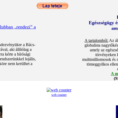
Egészségügy és
lubban „rendezi” a
ame
A tartalomból:
Az ál
ndezvényükre a Bács-
globalista nagytőké
val, aki állítólag a
amely az egészs
ra kérte a bírósági
törvényeken kí
rendszerünkkel lojális,
multimilliomosok és 
 köre nem kerülhet a
tömeggyilkos ellen
A m
(M
web counter