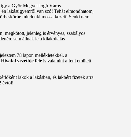
így a Győr Megyei Jogú Város
 az én lakásügyemről van szó! Tehát elmondhatom,
 Körbe-körbe mindenki mossa kezeit! Senki nem
, megkötött, jelenleg is érvényes, szabályos
lenére sem állnak le a kilakoltatás
jeleztem 78 lapon mellékletekkel, a
ivatal vezetője felé
is valamint a fent említett
rlőként lakok a lakásban, és lakbért fizetek arra
 évtől!