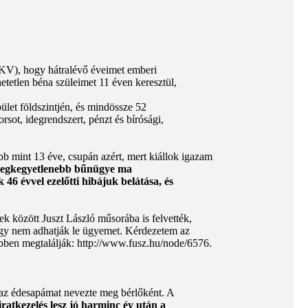
IKV), hogy hátralévő éveimet emberi
etetlen béna szüleimet 11 éven keresztül,
ület földszintjén, és mindössze 52
sot, idegrendszert, pénzt és bírósági,
bb mint 13 éve, csupán azért, mert kiállok igazam
legkegyetlenebb bűnügye ma
46 évvel ezelőtti hibájuk belátása, és
k között Juszt László műsorába is felvették,
 hogy nem adhatják le ügyemet. Kérdezetem az
ebben megtalálják: http://www.fusz.hu/node/6576.
at az édesapámat nevezte meg bérlőként. A
ratkezelés lesz jó harminc év után a