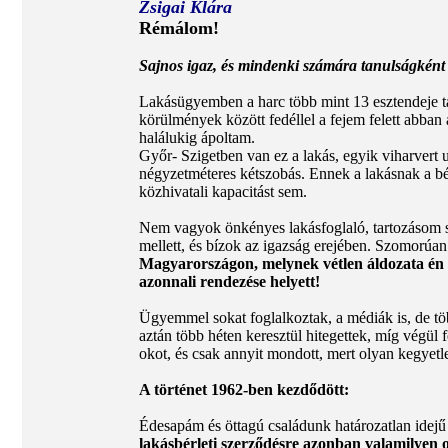
Zsigai Klára
Rémálom!
Sajnos igaz, és mindenki számára tanulságként 
Lakásügyemben a harc több mint 13 esztendeje t
körülmények között fedéllel a fejem felett abban
halálukig ápoltam.
Győr- Szigetben van ez a lakás, egyik viharvert u
négyzetméteres kétszobás. Ennek a lakásnak a bérl
közhivatali kapacitást sem.
Nem vagyok önkényes lakásfoglaló, tartozásom sin
mellett, és bízok az igazság erejében. Szomorú
Magyarországon, melynek vétlen áldozata én va
azonnali rendezése helyett!
Ügyemmel sokat foglalkoztak, a médiák is, de tö
aztán több héten keresztül hitegettek, míg végül
okot, és csak annyit mondott, mert olyan kegyetl
A történet 1962-ben kezdődött:
Édesapám és öttagú családunk határozatlan idejű f
lakásbérleti szerződésre azonban valamilyen o