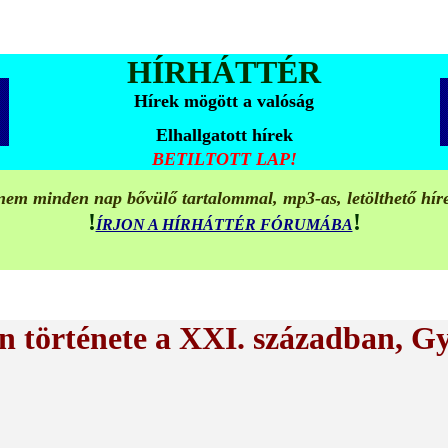
HÍRHÁTTÉR
Hírek mögött a valóság
Elhallgatott hírek
BETILTOTT LAP!
em minden nap bővülő tartalommal, mp3-as, letölthető hír
!
!
ÍRJON A HÍRHÁTTÉR FÓRUMÁBA
 története a XXI. században, G