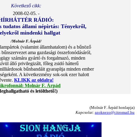
Következő cikk:
2008-02-05. -
HÍRHÁTTÉR RÁDIÓ:
 tudatos állami népirtás: Tényekről,
lyekről mindenki hallgat
/Molnár F. Árpád/
lampártok (valamint államhatalom) és a bűnöző
s bűnszervezet ama gazdasági összefonódásáról,
égügy számára gyártó és forgalmazó, minden
vül álló privilegizált, főleg zsidó hátterű
milliárdosok bűnbandáit gyarapítja minden ember
ségeként. A következmény sok-sok ezer halott
évente.
KLIKK az oldalra!
ikrofonnál: Molnár F. Árpád
eghallgatható és letölthető!)
(Molnár F. Árpád honlapja)
Kapcsolat:
azoknezo@citromail.hu