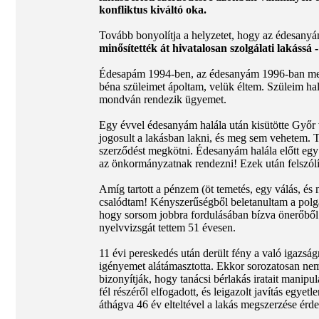
konfliktus kiváltó oka.
Tovább bonyolítja a helyzetet, hogy az édesanyám
minősítették át hivatalosan szolgálati lakássá 
Édesapám 1994-ben, az édesanyám 1996-ban meghal
béna szüleimet ápoltam, velük éltem. Szüleim halá
mondván rendezik ügyemet.
Egy évvel édesanyám halála után kisütötte Győr v
jogosult a lakásban lakni, és meg sem vehetem. T
szerződést megkötni. Édesanyám halála előtt egy 
az önkormányzatnak rendezni! Ezek után felszólíto
Amíg tartott a pénzem (öt temetés, egy válás, és
csalódtam! Kényszerűségből beletanultam a polgá
hogy sorsom jobbra fordulásában bízva önerőből
nyelvvizsgát tettem 51 évesen.
11 évi pereskedés után derült fény a való igazsá
igényemet alátámasztotta. Ekkor sorozatosan nem j
bizonyítják, hogy tanácsi bérlakás iratait manipul
fél részéről elfogadott, és leigazolt javítás egye
áthágva 46 év elteltével a lakás megszerzése érdek