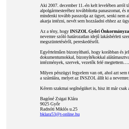
Aki 2007. december 11.-én kelt levelében arról t
alpolgármesteréhez továbbította panaszomat, és m
mindenki tovább passzolja az ügyet, senki nem a
akarja intézni, nevét sem hozzáadni ehhez az üg
Az a tény, hogy
INSZOL Győri Önkormányzati 
nevemre szóló határozatlan idejű lakásbérleti sze
megszüntetéséről, pereskedésről.
Egyértelműen bizonyítható, hogy korábban és jele
dokumentumokkal, bizonyítékokkal alátámasztv
intézmények, szervek, vezetők felé megtettem….
Milyen pénzügyi fegyelem van ott, ahol azt sem tu
a számlára, melyet az INSZOL állít ki a nevemre
Kérem szakmai segítségüket is, hisz itt már csak
Bagóné Zsigai Klára
9025 Győr
Radnóti Miklós u.25
bklara53@t-online.hu