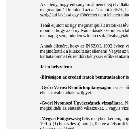
Az a tény, hogy édesanyám átmenetileg elvállalta
megmanipulált iratokkal azt a látszatot keltsék, 
szolgálati lakássá egy főbérletet nem lehetett 
Tehát eljutott az ügy megmanipulált iratokkal 
mondta, hogy az ő nyilvántartásuk szerint ez a la
mai napig sem, minden szinten csak jóváhagyták a
Annak ellenére, hogy az INSZOL 1992 évben velem h
megindították a kilakoltatást ellenem! Vagyis az 
karhatalommal és rendőri kényszer erőkkel akarn
Jelen helyzetem:
-Bíróságon az eredeti iratok bemutatásakor
ha
-Győri Városi Rendőrkapitányságon
csalás bű
ellen- tovább adták az ügyet.
-Győri Nyomozó Ügyészségnek vizsgálatra.
Ny
megküldték az elutasító válaszukat… vagyis vizsgá
-Megyei Főügyészség felé,
melyben kértem, hogy
199. § (1) bekezdés a) pontja, illetve a felsorolt
végzett vizsgálattal…