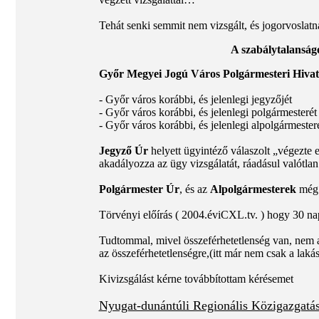
Tehát senki semmit nem vizsgált, és jogorvoslatna
A szabálytalanság
Győr Megyei Jogú Város Polgármesteri Hivat
- Győr város korábbi, és jelenlegi jegyzőjét
- Győr város korábbi, és jelenlegi polgármesterét
- Győr város korábbi, és jelenlegi alpolgármester
Jegyző Úr
helyett ügyintéző válaszolt „végezte
akadályozza az ügy vizsgálatát, ráadásul valótlan 
Polgármester Úr
, és az
Alpolgármesterek
még 
Törvényi előírás ( 2004.éviCXL.tv. ) hogy 30 napo
Tudtommal, mivel összeférhetetlenség van, nem a 
az összeférhetetlenségre,(itt már nem csak a laká
Kivizsgálást kérne továbbítottam kérésemet
Nyugat-dunántúli Regionális Közigazgatási