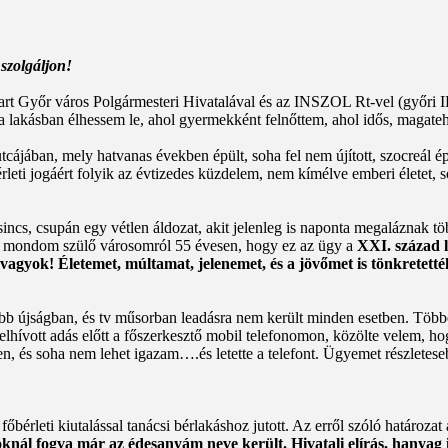
szolgáljon!
art Győr város Polgármesteri Hivatalával és az INSZOL Rt-vel (győri 
 a lakásban élhessem le, ahol gyermekként felnőttem, ahol idős, magateh
tcájában, mely hatvanas években épült, soha fel nem újított, szocreál ép
eti jogáért folyik az évtizedes küzdelem, nem kímélve emberi életet, sor
cs, csupán egy vétlen áldozat, akit jelenleg is naponta megaláznak tö
an mondom szülő városomról 55 évesen, hogy ez az ügy a
XXI. század 
gyok! Életemet, múltamat, jelenemet, és a jövőmet is tönkretették 
bb újságban, és tv műsorban leadásra nem került minden esetben. Többe
 felhívott adás előtt a főszerkesztő mobil telefonomon, közölte velem,
en, és soha nem lehet igazam….és letette a telefont. Ügyemet részletes
őbérleti kiutalással tanácsi bérlakáshoz jutott. Az erről szóló határoz
knál fogva már az édesanyám neve került. Hivatali elírás, hanyag i