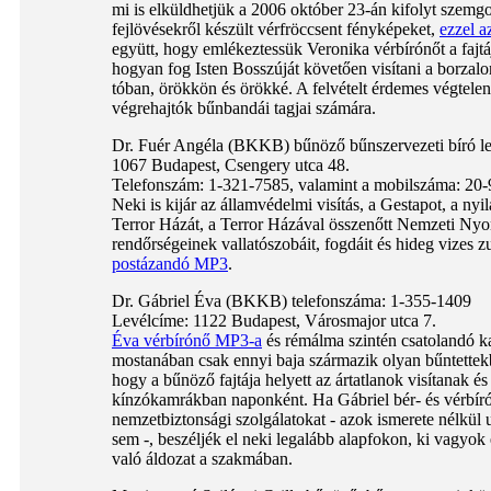
mi is elküldhetjük a 2006 október 23-án kifolyt szemgo
fejlövésekről készült vérfröccsent fényképeket,
ezzel a
együtt, hogy emlékeztessük Veronika vérbírónőt a fajtá
hogyan fog Isten Bosszúját követően visítani a borzalo
tóban, örökkön és örökké. A felvételt érdemes végtelení
végrehajtók bűnbandái tagjai számára.
Dr. Fuér Angéla (BKKB) bűnöző bűnszervezeti bíró le
1067 Budapest, Csengery utca 48.
Telefonszám: 1-321-7585, valamint a mobilszáma: 20-
Neki is kijár az államvédelmi visítás, a Gestapot, a nyi
Terror Házát, a Terror Házával összenőtt Nemzeti Nyo
rendőrségeinek vallatószobáit, fogdáit és hideg vizes z
postázandó MP3
.
Dr. Gábriel Éva (BKKB) telefonszáma: 1-355-1409
Levélcíme: 1122 Budapest, Városmajor utca 7.
Éva vérbírónő MP3-a
és rémálma szintén csatolandó ka
mostanában csak ennyi baja származik olyan bűntettekbő
hogy a bűnöző fajtája helyett az ártatlanok visítanak é
kínzókamrákban naponként. Ha Gábriel bér- és vérbíró
nemzetbiztonsági szolgálatokat - azok ismerete nélkül
sem -, beszéljék el neki legalább alapfokon, ki vagyo
való áldozat a szakmában.