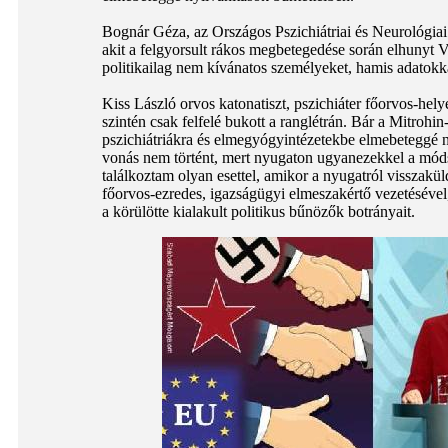
Bognár Géza, az Országos Pszichiátriai és Neurológiai
akit a felgyorsult rákos megbetegedése során elhunyt 
politikailag nem kívánatos személyeket, hamis adatokka
Kiss László orvos katonatiszt, pszichiáter főorvos-hely
szintén csak felfelé bukott a ranglétrán. Bár a Mitrohi
pszichiátriákra és elmegyógyintézetekbe elmebeteggé nyi
vonás nem történt, mert nyugaton ugyanezekkel a móds
találkoztam olyan esettel, amikor a nyugatról visszakü
főorvos-ezredes, igazságügyi elmeszakértő vezetésével,
a körülötte kialakult politikus bűnözők botrányait.