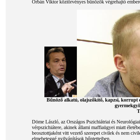
Orbán Viktor köztörvényes bűnözők végrehajtó ember
Bűnöző alkatú, olajszőkítő, kapzsi, korrupt
gyermekgyil
T
Döme László, az Országos Pszichiátriai és Neurológiai 
vérpszichiátere, akinek állami maffiaügyei miatt életébe
beosztottjaként vitt vezető szerepet civilek és nem ci
elmebeteggé nyilvánítások bűntetteiben.