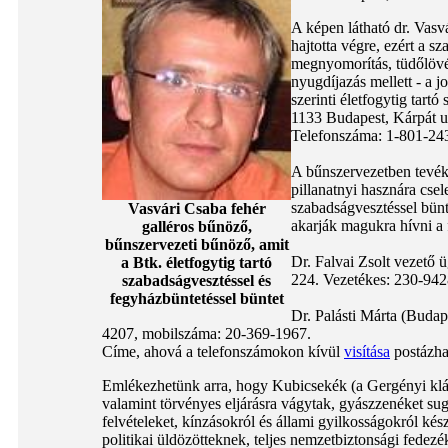
A képen látható dr. Vasv
hajtotta végre, ezért a sz
megnyomorítás, tüdőlövés
nyugdíjazás mellett - a 
szerinti életfogytig tart
1133 Budapest, Kárpát ut
Telefonszáma: 1-801-24
A bűnszervezetben tevéken
pillanatnyi hasznára csel
szabadságvesztéssel bünt
Vasvári Csaba fehér
akarják magukra hívni a 
galléros bűnöző,
bűnszervezeti bűnöző, amit
Dr. Falvai Zsolt vezető
a Btk. életfogytig tartó
224. Vezetékes: 230-94
szabadságvesztéssel és
fegyházbüntetéssel büntet
Dr. Palásti Márta (Budap
4207, mobilszáma: 20-369-1967.
Címe, ahová a telefonszámokon kívül
visítása
postázha
Emlékezhetünk arra, hogy Kubicsekék (a Gergényi klánb
valamint törvényes eljárásra vágytak, gyászzenéket sug
felvételeket, kínzásokról és állami gyilkosságokról kés
politikai üldözötteknek, teljes nemzetbiztonsági fedezé