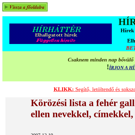
HÍ
Hírek
Elh
BE
Csaknem minden nap bővülő ta
!
ÍRJON A 
KLIKK:
Segítő, letöltendő és soks
Körözési lista a fehér ga
ellen nevekkel, címekkel