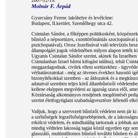
2007-12-19.
Molnár F. Árpád
Gyurcsány Ferenc lakóhelye és levélcíme:
Budapest, II.kerület, Szemlőhegy utca 42.
Csintalan Sándor, a főképpen politikusként, közpénze
bűnöző a népsortüzes, csonttörőmániás szociopatával (
pszichopatával), Orosz Jozefinával való televíziós bes
állampolgári jogok védelmében milyen alapon tették ki a
Ugyanis Csintalan Sándor szerint, akinek fia Izraelben
Csintalanban Izrael bármi kifogást találna), tehát Csin
meggazdagodnak, civilek elleni sortüzekhez - ügyvédek 
vérhatározatokat - még az ötvenes évekhez hasonló igé
bizonyítékokkal szemben - az áldozatok és a megkínzottak
adataival szemben teljes körű állambűnözői védelemben ke
kellene eképpen megvédeni az igazság szava elől, amely
Köztársaság alkotmányos rendjének megdöntését pedig sz
szerint életfogytiglani szabadságvesztésre ítélendő elköv
Valljuk, hogy a szervezett bűnözői védelem nem jár ki 
a szélsőségek legszélsőségesebbjeinek, de a lakosságnak
erkölcsi védelem, és mindhalálig tartoznak a jobbak 
mindig védtelen lakosság tagjai közül egyetlen egy se
glasszáló, multimilliomos bűnöző további bűnben és ál