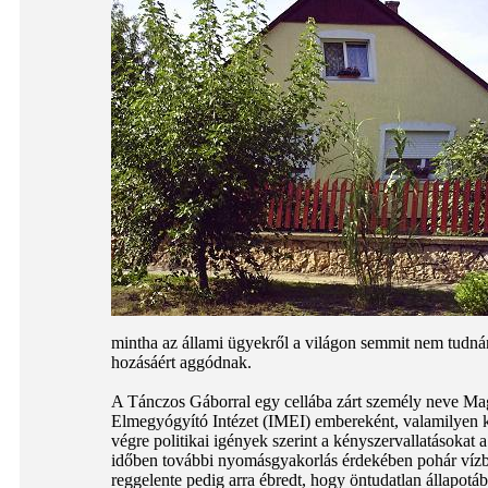
mintha az állami ügyekről a világon semmit nem tudnán
hozásáért aggódnak.
A Tánczos Gáborral egy cellába zárt személy neve Mag
Elmegyógyító Intézet (IMEI) embereként, valamilyen ki
végre politikai igények szerint a kényszervallatásoka
időben további nyomásgyakorlás érdekében pohár vízbe
reggelente pedig arra ébredt, hogy öntudatlan állapotába