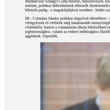
Martineczné Szilágyi Csilla bűnöző, bűnszervezeti, köz
nekünk, politikai üldözötteknek bűnözők fizetésemelés
bűnözés pedig - a magukfajtájával szemben - büdös s
Mi - Csintalan Sándor politikai ringyóval ellentétben 
vérügyészek és vérbírók még hatalmasabb mennyiségű k
védelméért, hanem a csintalanista állami bűnözőkkel sz
jogbiztonsághoz, valami az emberi méltósághoz fűződő jo
aggódunk. Söpredék.