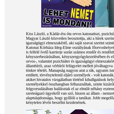
Kiss László, a Kádár-éra óta orvos katonatiszt, pszichi
Magyar László közvetlen beosztottja, aki a hírek szeri
igazságügyi elmeszakértő, aki saját szavai szerint sz
Katonai Kórháza Ideg-Elme osztályának főorvoshelyettese
is felfelé ívelő karrierje során számos rendőr és rendőrt
kényszerbezárásában, kényszergyógykezelésében és elmeb
orvos-, valamint pszichiáter és igazságügyi elmeszakért
állambírói, azaz vérbírói felügyelet mellett jóváhagyva
tönkre tételét. Manapság nagyon arat a rák, ugyanis i
említett, törvénytelenül eljáró személyek - volt katoná
akiket hivatalos vizsgálatban történő kihallgatások hel
személyekkel összhangban felhasználtak, szinte kizáró
felgyorsulásában haláloztak el az elmúlt néhány esztendő
szerteágazó ügyekről van szó, hiszen az állam - nemzetkö
alaptulajdonsága, hogy gyűlöli a tanúkat. Jobb megelőz
kénytelen lévén beszélni kezdenének.