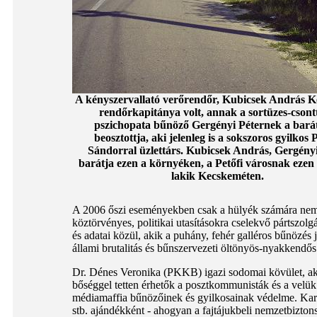
A kényszervallató verőrendőr, Kubicsek András 
rendőrkapitánya volt, annak a sortüzes-csont
pszichopata bűnöző Gergényi Péternek a barát
beosztottja, aki jelenleg is a sokszoros gyilkos 
Sándorral üzlettárs. Kubicsek András, Gergényi
barátja ezen a környéken, a Petőfi városnak ezen 
lakik Kecskeméten.
A 2006 őszi eseményekben csak a hülyék számára nem 
köztörvényes, politikai utasításokra cselekvő pártszolgá
és adatai közül, akik a puhány, fehér galléros bűnözés 
állami brutalitás és bűnszervezeti öltönyös-nyakkendős
Dr. Dénes Veronika (PKKB) igazi sodomai kövület, 
bőséggel tetten érhetők a posztkommunisták és a velük 
médiamaffia bűnözőinek és gyilkosainak védelme. Kará
stb. ajándékként - ahogyan a fajtájukbeli nemzetbiztons