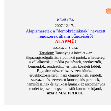
Előző cikk:
2007-12-17. -
Alapismeretek a "demokráciáknak" nevezett
rendszerek állami bűnözéséről
ALAPMŰ!
/Molnár F. Árpád/
Tartalom:
Tananyag a közélet - az
áligazságszolgáltatás, a politikai pártok, a hadsereg,
a vállalkozók, a média (színészek, szerkesztők,
bemondók, rendezők...) és más közéleti lobbik -
Egypártrendszerű szervezett bűnözői
érdekközösségéről, napi olajügyeinek, rendelt,
szavazott és szervezett koncepciós pereinek,
hamisításainak és gyilkosságainak az alkotmányos
rendet teljesen megsemmisítő konstrukciójáról,
azaz a MAFFIÁRÓL
.