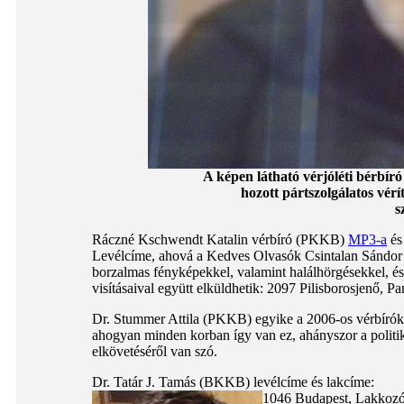
A képen látható vérjóléti bérbí
hozott pártszolgálatos vérít
s
Ráczné Kschwendt Katalin vérbíró (PKKB)
MP3-a
és
Levélcíme, ahová a Kedves Olvasók Csintalan Sándor j
borzalmas fényképekkel, valamint halálhörgésekkel, és 
visításaival együtt elküldhetik: 2097 Pilisborosjenő, P
Dr. Stummer Attila (PKKB) egyike a 2006-os vérbírókna
ahogyan minden korban így van ez, ahányszor a politi
elkövetéséről van szó.
Dr. Tatár J. Tamás (BKKB) levélcíme és lakcíme:
1046 Budapest, Lakkozó