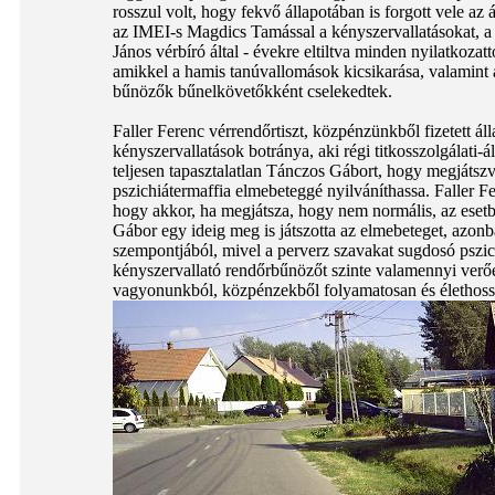
rosszul volt, hogy fekvő állapotában is forgott vele az 
az IMEI-s Magdics Tamással a kényszervallatásokat, a 
János vérbíró által - évekre eltiltva minden nyilatkoza
amikkel a hamis tanúvallomások kicsikarása, valamint a
bűnözők bűnelkövetőkként cselekedtek.
Faller Ferenc vérrendőrtiszt, közpénzünkből fizetett á
kényszervallatások botránya, aki régi titkosszolgálati
teljesen tapasztalatlan Tánczos Gábort, hogy megjátszv
pszichiátermaffia elmebeteggé nyilváníthassa. Faller Fe
hogy akkor, ha megjátsza, hogy nem normális, az esetb
Gábor egy ideig meg is játszotta az elmebeteget, azon
szempontjából, mivel a perverz szavakat sugdosó pszic
kényszervallató rendőrbűnözőt szinte valamennyi verőe
vagyonunkból, közpénzekből folyamatosan és élethosszi