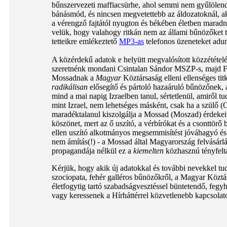
bűnszervezeti maffiacsürhe, ahol semmi nem gyűlölendő
bánásmód, és nincsen megvetettebb az áldozatoknál, ak
a vérengző fajtától nyugton és békében életben maradni
velük, hogy valahogy ritkán nem az állami bűnözőket t
tetteikre emlékeztető
MP3-as
telefonos üzeneteket adu
A közérdekű adatok e helyütt megvalósított közzétételé
szeretnénk mondani Csintalan Sándor MSZP-s, majd F
Mossadnak a
Magyar
Köztársaság elleni ellenséges tit
radikálisan
elősegítő és pártoló hazaáruló bűnözőnek, 
mind a mai napig Izraelben tanul, sértetlenül, amiről t
mint Izrael, nem lehetséges másként, csak ha a szülő (
maradéktalanul kiszolgálja a Mossad (Moszad) érdekei
köszönet, mert az ő uszító, a vérbírókat és a csonttörő
ellen uszító alkotmányos megsemmisítést jóváhagyó és 
nem ámítás(!) - a Mossad által Magyarország felvásárlá
propagandája nélkül ez a
kiemelten
közhasznú tényfeltá
Kérjük, hogy akik új adatokkal és további nevekkel tudn
szociopata, fehér galléros bűnözőkről, a Magyar Közt
életfogytig tartó szabadságvesztéssel büntetendő, fegyh
vagy keressenek a Hírháttérrel közvetlenebb kapcsolato