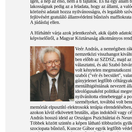
Igen, a nép az első, nem a ti fajtátok. És ha egy állam
lakosságnak pedig az a feladata, hogy az állami, a val
körözési adatait hozza nyilvánosságra, és legalább szó
fejlövésért gratuláló államvédelmi bűnözés maffiokrata 
A júdásfaj ellen.
A Hírháttér várja azok jelentkezését, akik újabb adat
képviselőiről, a Magyar Köztársaság alkotmányos rendj
Veér András, a nemrégiben rákb
nemzetközi
visszhangot kiváltó
ben előbb az SZDSZ, majd az
választatni, és aki Szabó Istv
volt kénytelen megmutatkozni a
szabói ("vér és becsület", val
gúnyjelenet legfőbb céltárgyaké
mentálhigiéniának nevezett á
ideológusaként politikai megre
nyilvánította elmebeteggé a po
személyeket, továbbá volt ben
memóriát elpusztító elektrosokk terápia elrendelésében,
azokon kívül elkövetett brutális, aljas indokból vagy c
András hosszú ideid az Országos Pszichiátriai és Neuro
Többek között szintén a képen látható többszörös gyilk
szociopata bűnöző, Kuncze Gábor egyik legfőbb védelme