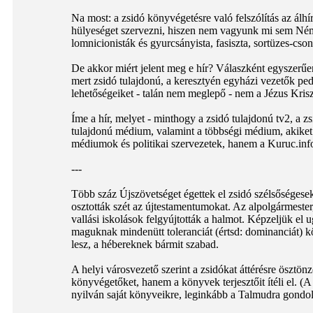
Na most: a zsidó könyvégetésre való felszólítás az álhír
hülyeséget szervezni, hiszen nem vagyunk mi sem Ném
lomnicionisták és gyurcsányista, fasiszta, sortüzes-cso
De akkor miért jelent meg e hír? Válaszként egyszerűen 
mert zsidó tulajdonú, a keresztyén egyházi vezetők ped
lehetőségeiket - talán nem meglepő - nem a Jézus Krisz
Íme a hír, melyet - minthogy a zsidó tulajdonú tv2, a
tulajdonú médium, valamint a többségi médium, akiket ez
médiumok és politikai szervezetek, hanem a Kuruc.info
---
Több száz Újszövetséget égettek el zsidó szélsőségese
osztották szét az újtestamentumokat. Az alpolgármeste
vallási iskolások felgyújtották a halmot. Képzeljük el
maguknak mindenütt toleranciát (értsd: dominanciát) 
lesz, a hébereknek bármit szabad.
A helyi városvezető szerint a zsidókat áttérésre ösztö
könyvégetőket, hanem a könyvek terjesztőit ítéli el. 
nyilván saját könyveikre, leginkább a Talmudra gondol