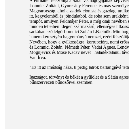
A Hírháttér felszólítja a Sátán Zsinagógájának képvisel
Lomnici Zoltánt, Gyurcsány Ferencet és más személyek 
Magyarország, ahol a zsidók cionista és gazdag, ural
itt, kegyelemből és jóindulatból, de soha sem urakként
tempót, amilyen Feldmájer Péter, a még csak nevében
minden tetteiben idegen származású, ellenséges titkossz
sarkában szédelgő Lomnici Zoltán LB-elnök. Minthogy 
hanem keresztyén hagyományú nemzet, ezért felszólítja
Nevében, hogy a gyilkosságra, korrupcióra, nemi erős
és Lomnici Zoltán, Németh Péter, Vadai Ágnes, Lendva
Mogiljevics és Mose Kacav nevét - haladéktalanul táv
Van Írva:
"Ez itt az imádság háza, ti pedig latrok barlangjává tett
Igazságot, törvényt és békét a gyűlölet és a Sátán agress
bűnszervezeti bűnözőivel szemben.