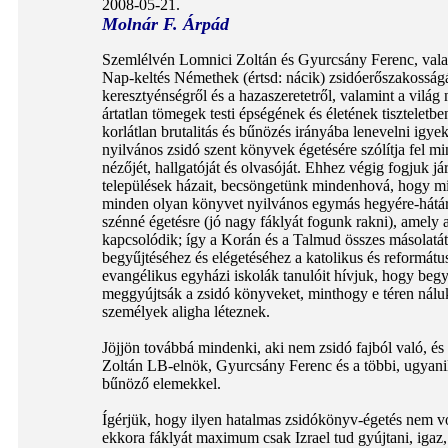
2008-05-21.
Molnár F. Árpád
Szemlélvén Lomnici Zoltán és Gyurcsány Ferenc, val
Nap-keltés Némethek (értsd: nácik) zsidóerőszakosságá
keresztyénségről és a hazaszeretetről, valamint a világ
ártatlan tömegek testi épségének és életének tiszteletben
korlátlan brutalitás és bűnözés irányába lenevelni igye
nyilvános zsidó szent könyvek égetésére szólítja fel m
nézőjét, hallgatóját és olvasóját. Ehhez végig fogjuk jár
települések házait, becsöngetünk mindenhová, hogy mi
minden olyan könyvet nyilvános egymás hegyére-hátár
szénné égetésre (jó nagy fáklyát fogunk rakni), amely 
kapcsolódik; így a Korán és a Talmud összes másolatá
begyűjtéséhez és elégetéséhez a katolikus és reformátu
evangélikus egyházi iskolák tanulóit hívjuk, hogy begy
meggyújtsák a zsidó könyveket, minthogy e téren nál
személyek aligha léteznek.
Jöjjön továbbá mindenki, aki nem zsidó fajból való, é
Zoltán LB-elnök, Gyurcsány Ferenc és a többi, ugyanily
bűnöző elemekkel.
Ígérjük, hogy ilyen hatalmas zsidókönyv-égetés nem vo
ekkora fáklyát maximum csak Izrael tud gyújtani, igaz