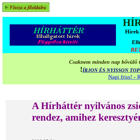
HÍ
Hírek
Elh
BE
Csaknem minden nap bővülő ta
!
ÍRJON ÉS NYISSON TO
Napi friss! -
A Hírháttér nyilvános zs
rendez, amihez keresztyén