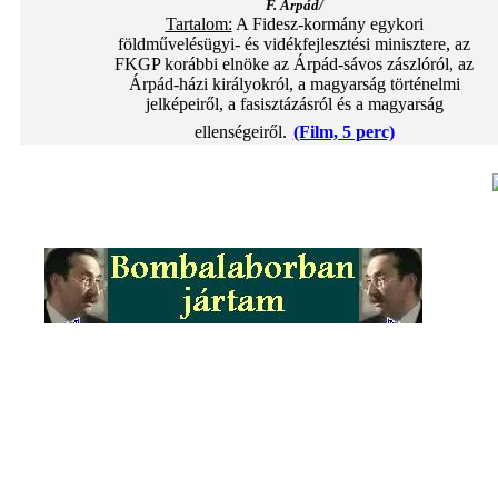
F. Árpád/
Tartalom:
A Fidesz-kormány egykori
földművelésügyi- és vidékfejlesztési minisztere, az
FKGP korábbi elnöke az Árpád-sávos zászlóról, az
Árpád-házi királyokról, a magyarság történelmi
jelképeiről, a fasisztázásról és a magyarság
ellenségeiről.
(Film, 5 perc)