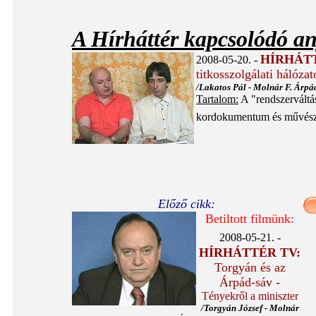
A Hírháttér kapcsolódó a
HÍRHÁT
2008-05-20. -
titkosszolgálati hálózat
/Lakatos Pál - Molnár F. Árpá
Tartalom:
A "rendszerváltá
kordokumentum és művészet
Előző cikk:
Betiltott filmünk:
2008-05-21. -
HÍRHÁTTÉR TV:
Torgyán és az
Árpád-sáv -
Tényekről a miniszter
/Torgyán József - Molnár