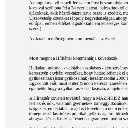
Az angol nyelvű izraeli Jerusalem Post beszámolója sz
kocsival szólította fel a 34 ezer lakosú, palesztinoktól
diákoknak, akik házról-házra járva össze is szedték, m
Újszövetség-köteteket (éppoly kegyetlenséggel, ahogy
európai, emberi értéket tagadókkal nem lehetséges kom
szerk.)
Az izraeli rendőrség nem kommentálta az esetet.
---
Most megint a Hírháttér kommentárja következik:
Hallatlan, micsoda - valójában szokásos - keresztyéngyűl
keresztyén egyházi vezetőket, hogy határolódjanak el e
gyilkosainak (Isten gyilkosainak) leszármazottai 2000 é
Egyszülött Fiát, most Hitler (Simon Peresz) Izraelébe
égethetik, hogy a nyíltan rasszista, fasiszta, a fajel
A Hírháttér követeli továbbá, hogy a MAZSIHISZ határ
férfiak és nők, valamint gyermekek tömeggyilkosának,
szögeztek emléktáblát, majd ezt követően a nemi erősz
tömegmészárlásairól és politikai gyilkosságairól hírhed
ahogyan Jézus Krisztus Testét is ugyanilyen módon sze